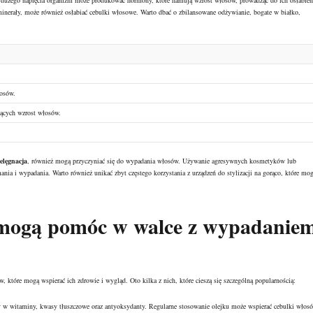
 dużego napięcia organizm może produkować hormony, które hamują wzrost włosów, prowadząc do ich osłabien
inerały
, może również osłabiać cebulki włosowe. Warto dbać o zbilansowane odżywianie, bogate w białko,
osów.
ących wzrost włosów.
elęgnacja
, również mogą przyczyniać się do wypadania włosów. Używanie agresywnych kosmetyków lub
ania i wypadania. Warto również unikać zbyt częstego korzystania z urządzeń do stylizacji na gorąco, które mo
i mogą pomóc w walce z wypadanie
które mogą wspierać ich zdrowie i wygląd. Oto kilka z nich, które cieszą się szczególną popularnością:
 w witaminy, kwasy tłuszczowe oraz antyoksydanty. Regularne stosowanie olejku może wspierać
cebulki włos