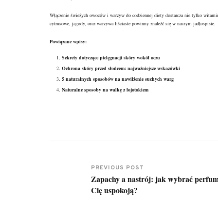
Włączenie świeżych owoców i warzyw do codziennej diety dostarcza nie tylko witamin
cytrusowe, jagody, oraz warzywa liściaste powinny znaleźć się w naszym jadłospisie.
Powiązane wpisy:
Sekrety dotyczące pielęgnacji skóry wokół oczu
Ochrona skóry przed słońcem: najważniejsze wskazówki
5 naturalnych sposobów na nawilżenie suchych warg
Naturalne sposoby na walkę z łojotokiem
PREVIOUS POST
Zapachy a nastrój: jak wybrać perfum
Cię uspokoją?