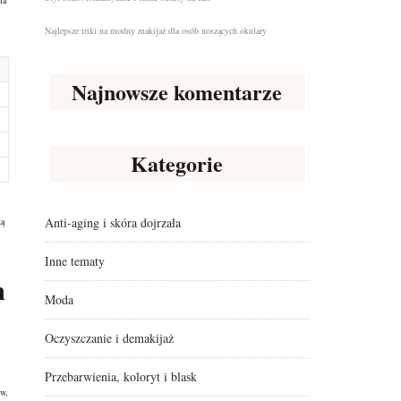
ia
Najlepsze triki na modny makijaż dla osób noszących okulary
Najnowsze komentarze
Kategorie
Anti-aging i skóra dojrzała
gą
Inne tematy
m
Moda
Oczyszczanie i demakijaż
Przebarwienia, koloryt i blask
ów
,