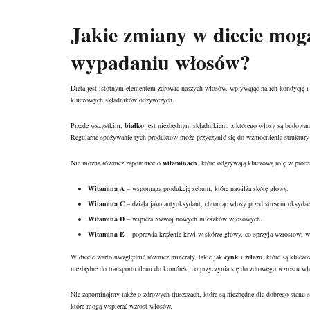
Jakie zmiany w diecie mo
wypadaniu włosów?
Dieta jest istotnym elementem zdrowia naszych włosów, wpływając na ich kondycję i
kluczowych składników odżywczych.
Przede wszystkim,
białko
jest niezbędnym składnikiem, z którego włosy są budowane.
Regularne spożywanie tych produktów może przyczynić się do wzmocnienia struktur
Nie można również zapomnieć o
witaminach
, które odgrywają kluczową rolę w proc
Witamina A
– wspomaga produkcję sebum, które nawilża skórę głowy.
Witamina C
– działa jako antyoksydant, chroniąc włosy przed stresem oksyda
Witamina D
– wspiera rozwój nowych mieszków włosowych.
Witamina E
– poprawia krążenie krwi w skórze głowy, co sprzyja wzrostowi 
W diecie warto uwzględnić również minerały, takie jak
cynk
i
żelazo
, które są klucz
niezbędne do transportu tlenu do komórek, co przyczynia się do zdrowego wzrostu wł
Nie zapominajmy także o zdrowych tłuszczach, które są niezbędne dla dobrego stanu
które mogą wspierać wzrost włosów.