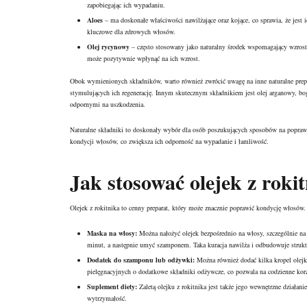
zapobiegając ich wypadaniu.
Aloes
– ma doskonałe właściwości nawilżające oraz kojące, co sprawia, że jest
kluczowe dla zdrowych włosów.
Olej rycynowy
– często stosowany jako naturalny środek wspomagający wzrost 
może pozytywnie wpłynąć na ich wzrost.
Obok wymienionych składników, warto również zwrócić uwagę na inne naturalne prepa
stymulujących ich regenerację. Innym skutecznym składnikiem jest olej arganowy, bo
odpornymi na uszkodzenia.
Naturalne składniki to doskonały wybór dla osób poszukujących sposobów na popraw
kondycji włosów, co zwiększa ich odporność na wypadanie i łamliwość.
Jak stosować olejek z roki
Olejek z rokitnika to cenny preparat, który może znacznie poprawić kondycję włosów. 
Maska na włosy:
Można nałożyć olejek bezpośrednio na włosy, szczególnie na 
minut, a następnie umyć szamponem. Taka kuracja nawilża i odbudowuje struk
Dodatek do szamponu lub odżywki:
Można również dodać kilka kropel olej
pielęgnacyjnych o dodatkowe składniki odżywcze, co pozwala na codzienne kor
Suplement diety:
Zaletą olejku z rokitnika jest także jego wewnętrzne dział
wytrzymałość.