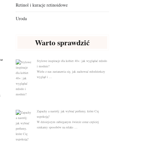
Retinol i kuracje retinoidowe
Uroda
Warto sprawdzić
raz
Stylowe inspiracje dla kobiet 40+: jak wyglądać młodo
i modnie?
Wielu z nas zastanawia się, jak zachować młodzieńczy
wygląd i …
:
Zapachy a nastrój: jak wybrać perfumy, które Cię
uspokoją?
W dzisiejszym zabieganym świecie coraz częściej
szukamy sposobów na relaks …