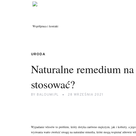
Współpraca i kontakt
URODA
Naturalne remedium na
stosować?
BY
BALOUMI.PL
28 WRZEŚNIA 2021
Wypadanie włosów to problem, który dotyka zarówno mężczyzn, jak i kobiety, a jeg
wyzwania warto zwrócić uwagę na naturalne remedia, które mogą wspierać zdrowie wło