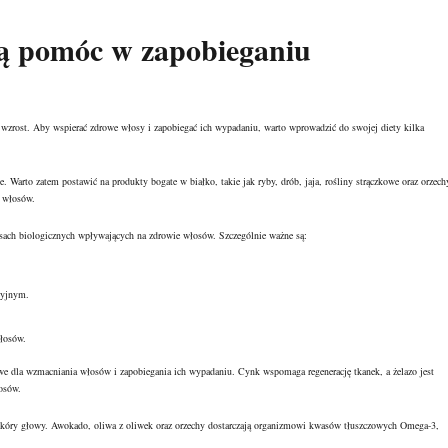
gą pomóc w zapobieganiu
 wzrost. Aby wspierać zdrowe włosy i zapobiegać ich wypadaniu, warto wprowadzić do swojej diety kilka
 Warto zatem postawić na produkty bogate w białko, takie jak ryby, drób, jaja,
rośliny strączkowe oraz orzech
y włosów.
esach biologicznych wpływających na zdrowie włosów. Szczególnie ważne są:
cyjnym.
włosów.
owe dla wzmacniania włosów i zapobiegania ich wypadaniu. Cynk wspomaga regenerację tkanek, a żelazo jest
osów.
 skóry głowy. Awokado, oliwa z oliwek oraz orzechy dostarczają organizmowi kwasów tłuszczowych Omega-3,