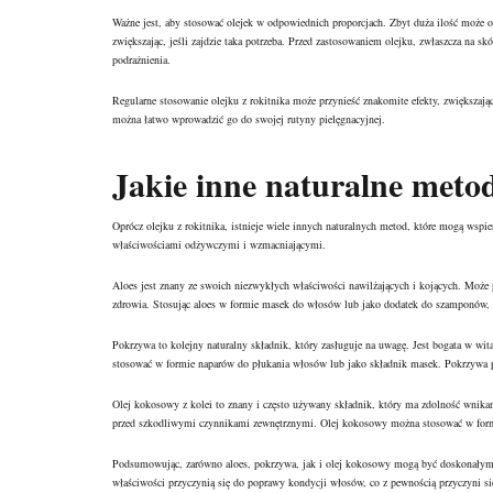
Ważne jest, aby stosować olejek w odpowiednich proporcjach. Zbyt duża ilość może obc
zwiększając, jeśli zajdzie taka potrzeba. Przed zastosowaniem olejku, zwłaszcza na sk
podrażnienia.
Regularne stosowanie olejku z rokitnika może przynieść znakomite efekty, zwiększaj
można łatwo wprowadzić go do swojej rutyny pielęgnacyjnej.
Jakie inne naturalne met
Oprócz olejku z rokitnika, istnieje wiele innych naturalnych metod, które mogą wspi
właściwościami odżywczymi i wzmacniającymi.
Aloes jest znany ze swoich niezwykłych właściwości nawilżających i kojących. Może
zdrowia. Stosując aloes w formie masek do włosów lub jako dodatek do szamponów
Pokrzywa to kolejny naturalny składnik, który zasługuje na uwagę. Jest bogata w wita
stosować w formie naparów do płukania włosów lub jako składnik masek. Pokrzywa p
Olej kokosowy z kolei to znany i często używany składnik, który ma zdolność wnikani
przed szkodliwymi czynnikami zewnętrznymi. Olej kokosowy można stosować w formi
Podsumowując, zarówno aloes, pokrzywa, jak i olej kokosowy mogą być doskonałymi 
właściwości przyczynią się do poprawy kondycji włosów, co z pewnością przyczyni s