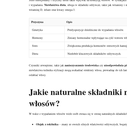
Stres emocjonalny i fizyczny może także wpływać na kondycję włosów. W sytuacjach
i wypadania.
Niewłaściwa dieta
, uboga w składniki odżywcze, takie jak
witaminy i m
witaminę D, żelazo oraz kwasy omega-3.
Przyczyna
Opis
Genetyka
Predyspozycje dziedziczne do wypadania włosów.
Hormony
Zmiany hormonalne wpływające na cykl wzrostu wł
Stres
Zwiększona produkcja hormonów stresowych hamuj
Dieta
Niedobór kluczowych składników odżywczych.
Czynniki zewnętrzne, takie jak
zanieczyszczenie środowiska
czy
nieodpowiednia pi
niewłaściwa technika stylizacji mogą uszkadzać struktury włosa, prowadząc do ich łam
osłabiać włosy.
Jakie naturalne składnik
włosów?
W walce z wypadaniem włosów wiele osób zwraca się w stronę naturalnych składników, 
Olejek z rokitnika
– znany ze swoich silnych właściwości odżywczych, bogaty