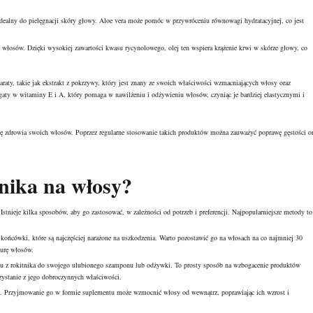
 idealny do pielęgnacji skóry głowy. Aloe vera może pomóc w przywróceniu równowagi hydratacyjnej, co jest
włosów. Dzięki wysokiej zawartości kwasu rycynolowego, olej ten wspiera krążenie krwi w skórze głowy, co
raty, takie jak
ekstrakt z pokrzywy
, który jest znany ze swoich właściwości wzmacniających włosy oraz
gaty w witaminy E i A, który pomaga w nawilżeniu i odżywieniu włosów, czyniąc je bardziej elastycznymi i
ę zdrowia swoich włosów. Poprzez regularne stosowanie takich produktów można zauważyć poprawę gęstości o
tnika na włosy?
Istnieje kilka sposobów, aby go zastosować, w zależności od potrzeb i preferencji. Najpopularniejsze metody to
końcówki, które są najczęściej narażone na uszkodzenia. Warto pozostawić go na włosach na co najmniej 30
turę włosów.
ku z rokitnika do swojego ulubionego szamponu lub odżywki. To prosty sposób na wzbogacenie produktów
zystanie z jego dobroczynnych właściwości.
anie. Przyjmowanie go w formie suplementu może wzmocnić włosy od wewnątrz, poprawiając ich wzrost i