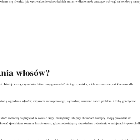
 Dowiemy się również, jak wprowadzenie odpowiednich zmian w diecie może znacząco wpłynąć na kondycję nasze
ania włosów?
i. Istnieje szereg czynników, które mogą prowadzić do tego zjawiska, a ich zrozumienie jest kluczowe dla
istorią wypadania włosów, zwłaszcza androgenowego, są bardziej narażone na ten problem. Cechy genetyczne
óre zachodzą na przykład w okresie ciąży, menopauzy lub przy chorobach tarczycy, mogą prowadzić do
kować zjawiskiem zwanym hirsutyzmem, gdzie pojawiają się niepożądane owłosienie w miejscach typowych dl