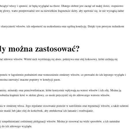
iążyć włosy i sprawić, że będą wyglądać na tłuste. Dlatego dobrze jest zacząć od małej ilości, stopniowo
órę głowy, warto przeprowadzić test na niewielkim fragmencie skóry, aby upewnić się, że nie wystąpią żadne
ąc elastyczność włosów, ich odporność na uszkodzenia oraz ogólną kondycję. Dzięki tym prostym technikom
ody można zastosować?
erać zdrowie włosów. Wśród nich wyróżniają się aloes, pokrzywa oraz olej kokosowy, które cechują się
 pomóc w łagodzeniu podrażnień oraz wzmocnieniu struktury włosów, co prowadzi do ich lepszego wyglądu i
, można zauważyć znaczne poprawy w kondycji pasm.
miny, minerały oraz przeciwutleniacze, które korzystnie wpływają na wzrost włosów i ich siłę. Można ją
obudza krążenie krwi w skórze głowy, co może przyczynić się do zdrowszego wzrostu włosów.
a w strukturę włosa. Jego regularne stosowanie pomoże w nawilżeniu oraz regeneracji włosów, a także ochroni 
e maski lub jako olej do końcówek, aby zredukować ich łamanie i rozdwajanie.
uzupełnieniami codziennej pielęgnacji włosów. Można je stosować na wiele sposobów, a ich naturalne
ię do ich zdrowego wyglądu.