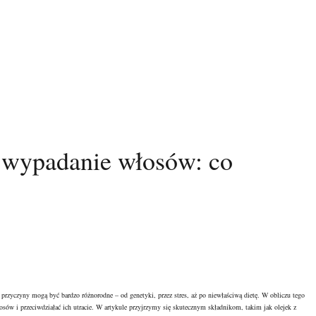
 wypadanie włosów: co
o
przyczyny
mogą być bardzo różnorodne – od genetyki, przez stres, aż po niewłaściwą dietę. W obliczu tego
sów i przeciwdziałać ich utracie. W artykule przyjrzymy się skutecznym składnikom, takim jak olejek z