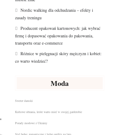
j
Nordic walking dla odchudzania – efekty i
zasady treningu
Producent opakowań kartonowych: jak wybrać
firmę i dopasować opakowania do pakowania,
transportu oraz e-commerce
Różnice w pielęgnacji skóry mężczyzn i kobiet:
co warto wiedzieć?
Moda
Sweter damski
Kultowe ubrania, które warto mieć w swojej garderobie
a
Porady modowe z Ukrainy
Styl boho: romantyczne i luźne outfity na lato