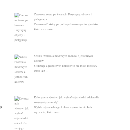
Czerwona twarz po kwasach: Przyczyny, objawy i
pielęgnacja
Czerwoność skóry po peelingu kwasowym to zjawisko,
które wiele osób …
Sztuka tworzenia modowych looków z jednolitych
kolorów
Stylizacje z jednolitych kolorów to nie tylko modowy
trend, ale …
Koloryzacja włosów: jak wybrać odpowiedni odcień dla
swojego typu urody?
je
Wybór odpowiedniego koloru włosów to nie lada
wyzwanie, które może …