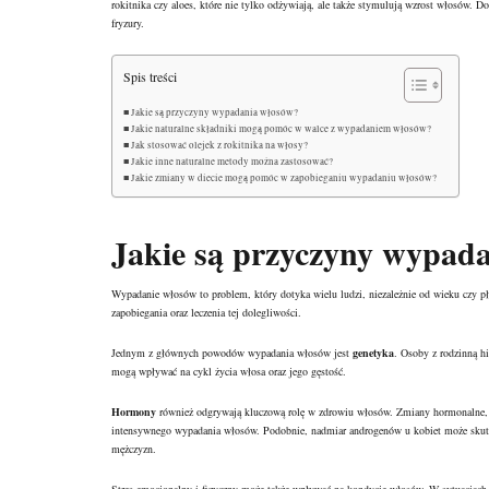
rokitnika czy aloes, które nie tylko odżywiają, ale także stymulują wzrost włosów.
fryzury.
Spis treści
Jakie są przyczyny wypadania włosów?
Jakie naturalne składniki mogą pomóc w walce z wypadaniem włosów?
Jak stosować olejek z rokitnika na włosy?
Jakie inne naturalne metody można zastosować?
Jakie zmiany w diecie mogą pomóc w zapobieganiu wypadaniu włosów?
Jakie są przyczyny wypad
Wypadanie włosów to problem, który dotyka wielu ludzi, niezależnie od wieku czy płc
zapobiegania oraz leczenia tej dolegliwości.
Jednym z głównych powodów wypadania włosów jest
genetyka
. Osoby z rodzinną h
mogą wpływać na cykl życia
włosa
oraz jego gęstość.
Hormony
również odgrywają kluczową rolę w zdrowiu włosów. Zmiany hormonalne, kt
intensywnego wypadania włosów. Podobnie, nadmiar androgenów u kobiet może skut
mężczyzn.