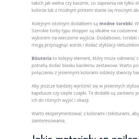
takich jak wełna czy kaszmir, co zapewnia nie tylko 
kolorze lub z modnym printem stanie się mocnym akce
Kolejnym istotnym dodatkiem są
modne torebki
. W
Szerokie torby typu shopper są idealne na codzienne
wyborem na wieczorne wyjścia. Dodatkowo, torebki w
mogą przyciągnąć wzrok i dodać stylizacji nietuzink
Biżuteria
to kolejny element, który może odmienić cał
potrafią dodać blasku każdemu zestawowi. Warto post
połączeniu z jesiennymi kolorami odzieży stworzy ha
Aby jeszcze bardziej wyróżnić się w jesiennych styli
kapelusze czy ciepłe czapki. Te dodatki są zarówno 
ich do różnych wyjść i okazji.
Warto eksperymentować z kolorami i teksturami, aby 
zainteresowania.