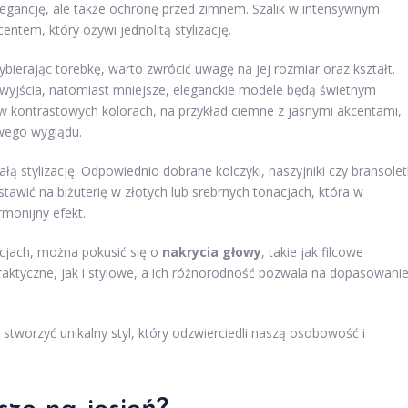
elegancję, ale także ochronę przed zimnem. Szalik w intensywnym
ntem, który ożywi jednolitą stylizację.
ybierając torebkę, warto zwrócić uwagę na jej rozmiar oraz kształt.
 wyjścia, natomiast mniejsze, eleganckie modele będą świetnym
 kontrastowych kolorach, na przykład ciemne z jasnymi akcentami,
owego wyglądu.
ą stylizację. Odpowiednio dobrane kolczyki, naszyjniki czy bransolet
awić na biżuterię w złotych lub srebrnych tonacjach, która w
rmonijny efekt.
zacjach, można pokusić się o
nakrycia głowy
, takie jak filcowe
praktyczne, jak i stylowe, a ich różnorodność pozwala na dopasowani
stworzyć unikalny styl, który odzwierciedli naszą osobowość i