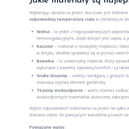
Jakie materiały są najlep
Wybierając ubrania na jesień, kluczowe jest dobran
odpowiednią temperaturę ciała
w chłodniejsze dni
Wełna
– to jeden z najpopularniejszych wyborów
termoregulacyjnymi, dzięki którym jest ciepła, a
Kaszmir
– materiał o niezwykłej miękkości i lekk
w dotyku. Idealnie sprawdza się w postaci swetró
Bawełna
– to uniwersalny materiał, który sprawd
wykonane z bawełny zapewnią komfort i są łatwe 
Grube dzianiny
– swetry i kardigany z grubych d
stanowią stylowy element garderoby.
Tkaniny wodoodporne
– warto również zadbać 
wodoodpornych materiałów skutecznie zabezpiec
Wybór odpowiednich materiałów na jesień nie tylko w
dobrana odzież do panujących warunków pozwoli ciesz
Powiązane wpisy: