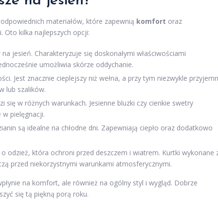
sze na jesień?
ie odpowiednich materiałów, które zapewnią
komfort
oraz
. Oto kilka najlepszych opcji:
 na jesień. Charakteryzuje się doskonałymi właściwościami
 jednocześnie umożliwia skórze oddychanie.
ości. Jest znacznie cieplejszy niż wełna, a przy tym niezwykle przyjem
w lub szalików.
zi się w różnych warunkach. Jesienne bluzki czy cienkie swetry
w pielęgnacji.
zianin są idealne na chłodne dni. Zapewniają ciepło oraz dodatkowo
o odzież, która ochroni przed deszczem i wiatrem. Kurtki wykonane 
zą przed niekorzystnymi warunkami atmosferycznymi.
płynie na komfort, ale również na ogólny styl i wygląd. Dobrze
yć się tą piękną porą roku.