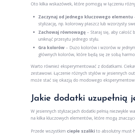
Oto kilka wskazówek, które pomogą w łączeniu różny
Zaczynaj od jednego kluczowego elementu
–
stylizację, np. kolorowy płaszcz lub wzorzysty swe
Zachowaj równowagę
– Staraj się, aby całość
uniknąć przesytu jednego stylu.
Gra kolorów
– Dużo kolorów i wzorów w jednym z
głównych kolorów, które będą się ze sobą harm
Warto również eksperymentować z dodatkami. Ciek
zestawowi. Łączenie różnych stylów w jesiennych out
może stać się okazją do modowego eksperymentowa
Jakie dodatki uzupełnią j
W jesiennych stylizacjach dodatki pełnią niezwykle w
na kilka kluczowych elementów, które mogą znacząco 
Przede wszystkim
ciepłe szaliki
to absolutny must-h