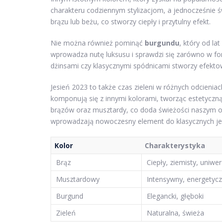
charakteru codziennym stylizacjom, a jednocześnie św
brązu lub beżu, co stworzy ciepły i przytulny efekt.
Nie można również pominąć
burgundu
, który od la
wprowadza nutę luksusu i sprawdzi się zarówno w for
dżinsami czy klasycznymi spódnicami stworzy efektow
Jesień 2023 to także czas zieleni w różnych odcieniac
komponują się z innymi kolorami, tworząc estetycz
brązów oraz musztardy, co doda świeżości naszym o
wprowadzają nowoczesny element do klasycznych jes
Kolor
Charakterystyka
Brąz
Ciepły, ziemisty, uniwe
Musztardowy
Intensywny, energetyc
Burgund
Elegancki, głęboki
Zieleń
Naturalna, świeża