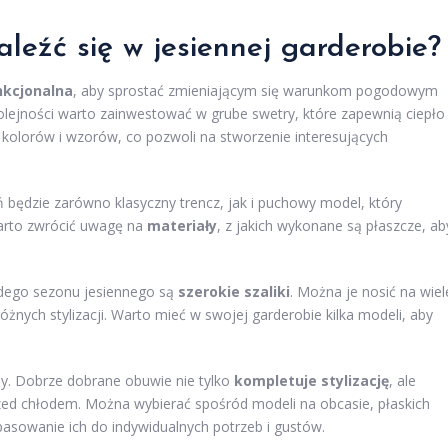
leźć się w jesiennej garderobie?
nkcjonalna
, aby sprostać zmieniającym się warunkom pogodowym
olejności warto zainwestować w grube swetry, które zapewnią ciepło
 kolorów i wzorów, co pozwoli na stworzenie interesujących
 będzie zarówno klasyczny trencz, jak i puchowy model, który
arto zwrócić uwagę na
materiały
, z jakich wykonane są płaszcze, ab
żdego sezonu jesiennego są
szerokie szaliki
. Można je nosić na wiel
żnych stylizacji. Warto mieć w swojej garderobie kilka modeli, aby
by. Dobrze dobrane obuwie nie tylko
kompletuje stylizację
, ale
ed chłodem. Można wybierać spośród modeli na obcasie, płaskich
asowanie ich do indywidualnych potrzeb i gustów.