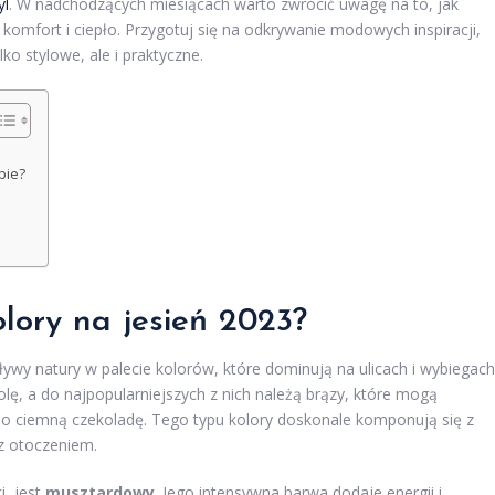
yl
. W nadchodzących miesiącach warto zwrócić uwagę na to, jak
 komfort i ciepło. Przygotuj się na odkrywanie modowych inspiracji,
ko stylowe, ale i praktyczne.
bie?
olory na jesień 2023?
wy natury w palecie kolorów, które dominują na ulicach i wybiegach
ę, a do najpopularniejszych z nich należą brązy, które mogą
o ciemną czekoladę. Tego typu kolory doskonale komponują się z
z otoczeniem.
i, jest
musztardowy
. Jego intensywna barwa dodaje energii i