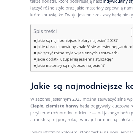
także dodatki, które podkreślają nasz
indywidualny st
łączyć różne style oraz jakie materiały zapewnią nam
które sprawią, że Twoje jesienne zestawy będą nie tyl
Spis treści
Jakie są najmodniejsze kolory na jesień 2023?
Jakie ubrania powinny znaleźć się w jesiennej gardero
Jak łączyć różne style w jesiennych zestawach?
Jakie dodatki uzupełnią jesienną stylizację?
Jakie materiały są najlepsze na jesień?
Jakie są najmodniejsze k
W sezonie jesiennym 2023 można zauważyć silne wpły
Ciepłe, ziemiste barwy
będą odgrywały kluczową rol
przybierać różnorodne odcienie — od jasnego beżu p
atmosferą tej pory roku, tworząc harmonijną całość 
Innym istotnym kolorem, który zyskał na popularnośc