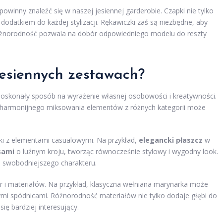
 powinny znaleźć się w naszej jesiennej garderobie. Czapki nie tylko
odatkiem do każdej stylizacji. Rękawiczki zaś są niezbędne, aby
 różnorodność pozwala na dobór odpowiedniego modelu do reszty
 jesiennych zestawach?
doskonały sposób na wyrażenie własnej osobowości i kreatywności.
ć harmonijnego miksowania elementów z różnych kategorii może
yki z elementami casualowymi. Na przykład,
elegancki płaszcz
w
sami
o luźnym kroju, tworząc równocześnie stylowy i wygodny look.
i swobodniejszego charakteru.
tur i materiałów. Na przykład, klasyczna wełniana marynarka może
mi spódnicami. Różnorodność materiałów nie tylko dodaje głębi do
ię bardziej interesujący.