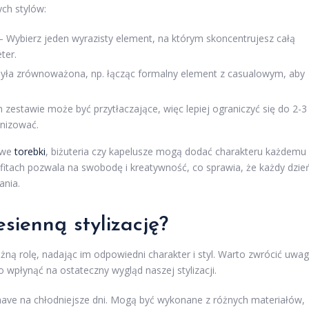
ch stylów:
 Wybierz jeden wyrazisty element, na którym skoncentrujesz całą
ter.
 była zrównoważona, np. łącząc formalny element z casualowym, aby
estawie może być przytłaczające, więc lepiej ograniczyć się do 2-3
onizować.
awe
torebki
, biżuteria czy kapelusze mogą dodać charakteru każdemu
fitach pozwala na swobodę i kreatywność, co sprawia, że każdy dzie
nia.
esienną stylizację?
ażną rolę, nadając im odpowiedni charakter i styl. Warto zwrócić uwa
wpłynąć na ostateczny wygląd naszej stylizacji.
ave na chłodniejsze dni. Mogą być wykonane z różnych materiałów,