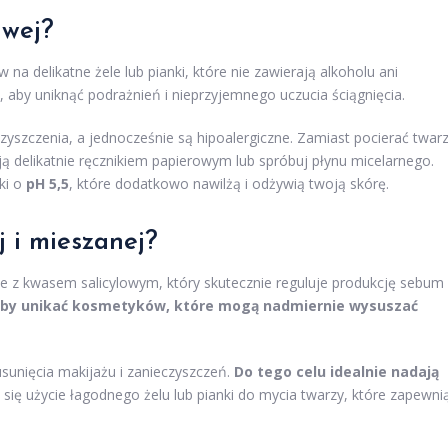
iwej?
na delikatne żele lub pianki, które nie zawierają alkoholu ani
 aby uniknąć podrażnień i nieprzyjemnego uczucia ściągnięcia.
czyszczenia, a jednocześnie są hipoalergiczne. Zamiast pocierać twar
ją delikatnie ręcznikiem papierowym lub spróbuj płynu micelarnego.
ki o
pH 5,5
, które dodatkowo nawilżą i odżywią twoją skórę.
j i mieszanej?
e z kwasem salicylowym, który skutecznie reguluje produkcję sebum 
aby unikać kosmetyków, które mogą nadmiernie wysuszać
sunięcia makijażu i zanieczyszczeń.
Do tego celu idealnie nadają
się użycie łagodnego żelu lub pianki do mycia twarzy, które zapewni