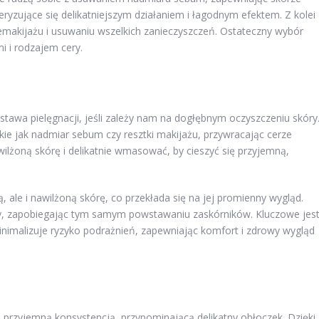
eryzujące się delikatniejszym działaniem i łagodnym efektem. Z kolei
emakijażu i usuwaniu wszelkich zanieczyszczeń. Ostateczny wybór
 i rodzajem cery.
dstawa pielęgnacji, jeśli zależy nam na dogłębnym oczyszczeniu skóry
akie jak nadmiar sebum czy resztki makijażu, przywracając cerze
zwilżoną skórę i delikatnie wmasować, by cieszyć się przyjemną,
, ale i nawilżoną skórę, co przekłada się na jej promienny wygląd.
, zapobiegając tym samym powstawaniu zaskórników. Kluczowe jest
inimalizuje ryzyko podrażnień, zapewniając komfort i zdrowy wygląd
i przyjemną konsystencją, przypominającą delikatny obłoczek. Dzięki