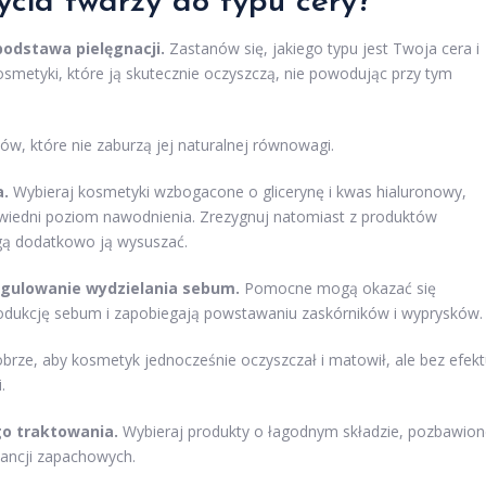
ycia twarzy
do typu cery?
odstawa pielęgnacji.
Zastanów się, jakiego typu jest Twoja cera i
osmetyki, które ją skutecznie oczyszczą, nie powodując przy tym
tów, które nie zaburzą jej naturalnej równowagi.
a.
Wybieraj kosmetyki wzbogacone o glicerynę i kwas hialuronowy,
wiedni poziom nawodnienia. Zrezygnuj natomiast z produktów
ogą dodatkowo ją wysuszać.
regulowanie wydzielania sebum.
Pomocne mogą okazać się
produkcję sebum i zapobiegają powstawaniu zaskórników i wyprysków.
obrze, aby kosmetyk jednocześnie oczyszczał i matowił, ale bez efek
.
go traktowania.
Wybieraj produkty o łagodnym składzie, pozbawion
tancji zapachowych.