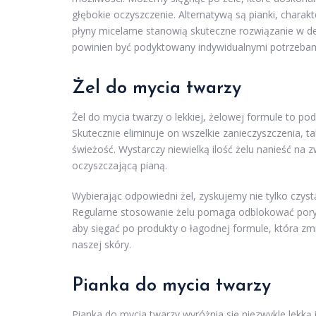
głębokie oczyszczenie. Alternatywą są pianki, charakt
płyny micelarne stanowią skuteczne rozwiązanie w d
powinien być podyktowany indywidualnymi potrzebami
Żel do mycia twarzy
Żel do mycia twarzy o lekkiej, żelowej formule to po
Skutecznie eliminuje on wszelkie zanieczyszczenia, t
świeżość. Wystarczy niewielką ilość żelu nanieść na 
oczyszczającą pianą.
Wybierając odpowiedni żel, zyskujemy nie tylko czystą
Regularne stosowanie żelu pomaga odblokować pory
aby sięgać po produkty o łagodnej formule, która zm
naszej skóry.
Pianka do mycia twarzy
Pianka do mycia twarzy wyróżnia się niezwykle lekką 