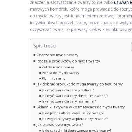
znaczenia. Oczyszczanie twarzy to nie tylko
usuwanie
martwych komórek, które mogą prowadzić do różnyc
do mycia twarzy jest fundamentem zdrowej i promi
indywidualnych potrzeb skóry, może znacząco wpłynąć
oczyszczać twarz, to pierwszy krok w kierunku osiągni
Spis treści
Znaczenie mycia twarzy
Rodzaje produktów do mycia twarzy
Żel do mycia twarzy
Pianka do mycia twarzy
Płyn micelarny
Jak dobrać produkt do mycia twarzy do typu cery?
Jak myć twarz dla cery wrażliwej?
Jak myć twarz dla cery tłustej i mieszanej?
Jak myć twarz dla cery normalnej?
Składniki aktywne w kosmetykach do mycia twarzy
Jakie jest działanie kwasu salicylowego?
Jak węgiel aktywny wspiera oczyszczanie?
Jak prawidłowo myć twarz?
Jakie są techniki skutecznego mycia twarzy?