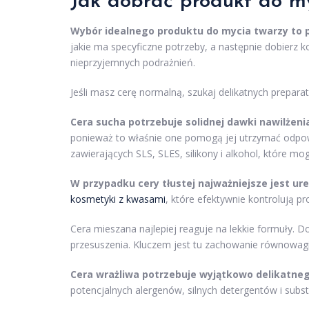
Jak dobrać
produkt do m
Wybór idealnego produktu do mycia twarzy to p
jakie ma specyficzne potrzeby, a następnie dobierz k
nieprzyjemnych podrażnień.
Jeśli masz cerę normalną, szukaj delikatnych prepara
Cera sucha potrzebuje solidnej dawki nawilżeni
ponieważ to właśnie one pomogą jej utrzymać odpo
zawierających SLS, SLES, silikony i alkohol, które m
W przypadku cery tłustej najważniejsze jest u
kosmetyki z kwasami
, które efektywnie kontrolują 
Cera mieszana najlepiej reaguje na lekkie formuły. D
przesuszenia. Kluczem jest tu zachowanie równowagi
Cera wrażliwa potrzebuje wyjątkowo delikatne
potencjalnych alergenów, silnych detergentów i subs