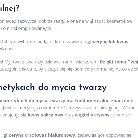
alnej?
 ponieważ zazwyczaj dobrze reaguje ona na większość kosmetyków
? To nic skomplikowanego!
. Dobrym wyborem będą te, które zawierają
glicerynę lub kwas
lżenie.
a!
Myj twarz dwa razy dziennie, rano i wieczorem.
Dzięki temu Two
czególnie istotne, by cieszyć się pięknem cery normalnej na co dzień
etykach do mycia twarzy
kosmetykach do mycia twarzy ma fundamentalne znaczenie
j mierze decydują o skuteczności oczyszczania i pielęgnacji. Wśród
, znajdują się
kwas salicylowy
oraz
węgiel aktywny
, znane ze
a
,
gliceryna
oraz
kwas hialuronowy
, zapewniające odpowiednie