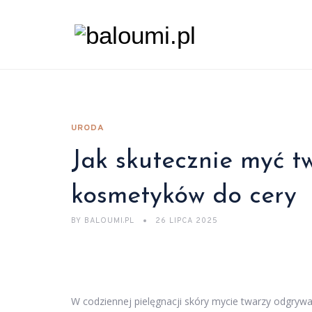
URODA
Jak skutecznie myć t
kosmetyków do cery
BY
BALOUMI.PL
26 LIPCA 2025
W codziennej pielęgnacji skóry mycie twarzy odgrywa