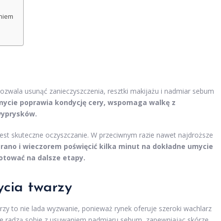
aniem
pozwala usunąć zanieczyszczenia, resztki makijażu i nadmiar sebum
mycie poprawia kondycję cery, wspomaga walkę z
wyprysków.
jest skuteczne oczyszczanie. W przeciwnym razie nawet najdroższe
rano i wieczorem poświęcić kilka minut na dokładne umycie
otować na dalsze etapy.
cia twarzy
y to nie lada wyzwanie, ponieważ rynek oferuje szeroki wachlarz
le radzą sobie z usuwaniem nadmiaru sebum, zapewniając skórze