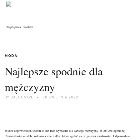
Współpraca i kontakt
MODA
Najlepsze spodnie dla
mężczyzny
BY
BALOUMI.PL
30 KWIETNIA 2022
Wybór odpowiednich spodni to nie lada wyzwanie dla każdego
mężczyzny
. W obliczu ogromnej
różnorodności modeli, kolorów i materiałów, łatwo zgubić się w gąszczu możliwości. Odpowiednio