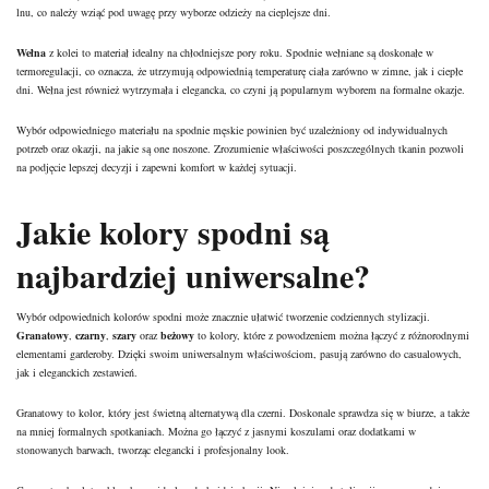
lnu, co należy wziąć pod uwagę przy wyborze odzieży na cieplejsze dni.
Wełna
z kolei to materiał idealny na chłodniejsze
pory
roku. Spodnie wełniane są doskonałe w
termoregulacji, co oznacza, że utrzymują odpowiednią temperaturę ciała zarówno w zimne, jak i ciepłe
dni. Wełna jest również wytrzymała i elegancka, co czyni ją popularnym wyborem na formalne okazje.
Wybór odpowiedniego materiału na spodnie męskie powinien być uzależniony od indywidualnych
potrzeb oraz okazji, na jakie są one noszone. Zrozumienie właściwości poszczególnych tkanin pozwoli
na podjęcie lepszej decyzji i zapewni komfort w każdej sytuacji.
Jakie kolory spodni są
najbardziej uniwersalne?
Wybór odpowiednich kolorów spodni może znacznie ułatwić tworzenie codziennych stylizacji.
Granatowy
,
czarny
,
szary
oraz
beżowy
to kolory, które z powodzeniem można łączyć z różnorodnymi
elementami garderoby. Dzięki swoim uniwersalnym właściwościom, pasują zarówno do casualowych,
jak i eleganckich zestawień.
Granatowy to kolor, który jest świetną alternatywą dla czerni. Doskonale sprawdza się w biurze, a także
na mniej formalnych spotkaniach. Można go łączyć z jasnymi koszulami oraz dodatkami w
stonowanych barwach, tworząc elegancki i profesjonalny look.