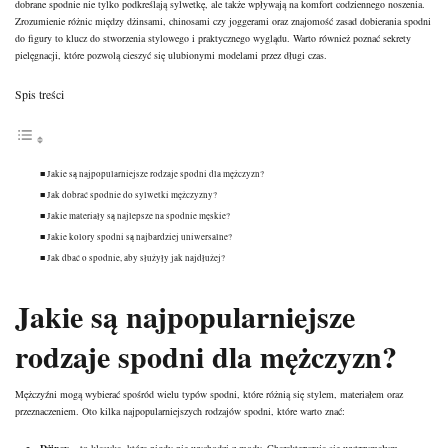
dobrane spodnie nie tylko podkreślają sylwetkę, ale także wpływają na komfort codziennego noszenia.
Zrozumienie różnic między dżinsami, chinosami czy joggerami oraz znajomość zasad dobierania spodni
do figury to klucz do stworzenia stylowego i praktycznego wyglądu. Warto również poznać sekrety
pielęgnacji, które pozwolą cieszyć się ulubionymi modelami przez długi czas.
Spis treści
Jakie są najpopularniejsze rodzaje spodni dla mężczyzn?
Jak dobrać spodnie do sylwetki mężczyzny?
Jakie materiały są najlepsze na spodnie męskie?
Jakie kolory spodni są najbardziej uniwersalne?
Jak dbać o spodnie, aby służyły jak najdłużej?
Jakie są najpopularniejsze
rodzaje spodni dla
mężczyzn
?
Mężczyźni mogą wybierać spośród wielu typów spodni, które różnią się stylem, materiałem oraz
przeznaczeniem. Oto kilka najpopularniejszych rodzajów spodni, które warto znać: