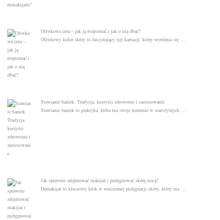
Oliwkowa cera – jak ją rozpoznać i jak o nią dbać?
Oliwkowy kolor skóry to fascynujący typ karnacji, który wyróżnia się …
Stawianie baniek: Tradycja, korzyści zdrowotne i zastosowanie
Stawianie baniek to praktyka, która ma swoje korzenie w starożytnych …
Jak sprawnie zdejmować makijaż i pielęgnować skórę nocą?
Demakijaż to kluczowy krok w wieczornej pielęgnacji skóry, który ma …