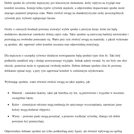
Dobór spodni do sylwetki mężczyzny jest kluczowym elementem, który wpływa na wygląd oraz
komfort noszenia. Istnieje kilka typów sylwetek męskich, a odpowiednie dopasowanie spodni może
znacząco poprawić proporcje ciała. Warto zwrócić uwagę na charakterystyczne cechy poszczególnych
sylwetek przy wyborze najlepszego fasonu.
Osoby o szerszych biodrach powinny rozważyć wybór spodni o prostym kroju, które nie będą
dodatkowo akcentować szerokości dolnej części ciała. Takie spodnie są zazwyczaj bardziej uniwersalne i
pozwalają na swobodne poruszanie się. Warto przy tym zwrócić uwagę na materiały, z jakich wykonane
są spodnie, aby zapewnić sobie komfort noszenia oraz odpowiednią wentylację.
Dla mężczyzn o szczupłej sylwetce idealnym rozwiązaniem będą spodnie typu slim fit. Taki krój
podkreśla smukłość nóg i dodaje nowoczesnego wyglądu. Jednak należy uważać, by nie były one zbyt
obcisłe, ponieważ może to ograniczać swobodę ruchów. Dobrze dobrane spodnie slim fit powinny
delikatnie opinać nogi, a przy tym zapewniać komfort w codziennym użytkowaniu.
Wybierając spodnie, warto również zwrócić uwagę na takie aspekty, jak:
Materiał – naturalne tkaniny, takie jak bawełna czy len, są przewiewne i wygodne w noszeniu,
szczególnie latem.
Kolor
– ciemniejsze odcienie mają tendencję do optycznego wyszczuplania, natomiast jasne
kolory mogą dodawać objętości.
Wzory – poziome paski mogą poszerzać, a pionowe wydłużać sylwetkę, dlatego ich dobór
powinien być przemyślany.
Odpowiednio dobrane spodnie nie tylko podkreślają atuty figury, ale również wpływają na ogólną