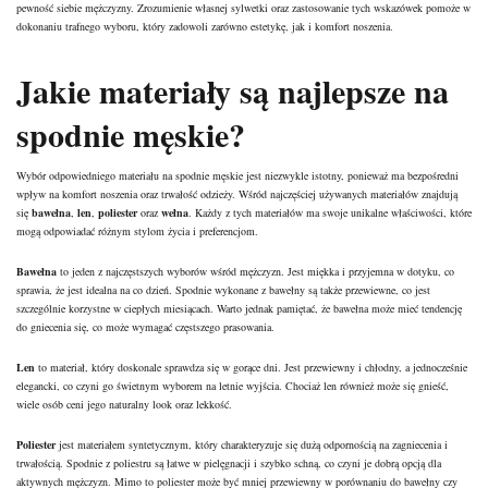
pewność siebie mężczyzny. Zrozumienie własnej sylwetki oraz zastosowanie tych wskazówek pomoże w
dokonaniu trafnego wyboru, który zadowoli zarówno estetykę, jak i komfort noszenia.
Jakie materiały są najlepsze na
spodnie męskie?
Wybór odpowiedniego materiału na spodnie męskie jest niezwykle istotny, ponieważ ma bezpośredni
wpływ na komfort noszenia oraz trwałość odzieży. Wśród najczęściej używanych materiałów znajdują
się
bawełna
,
len
,
poliester
oraz
wełna
. Każdy z tych materiałów ma swoje unikalne właściwości, które
mogą odpowiadać różnym stylom życia i preferencjom.
Bawełna
to jeden z najczęstszych wyborów wśród mężczyzn. Jest miękka i przyjemna w dotyku, co
sprawia, że jest idealna na co dzień. Spodnie wykonane z bawełny są także przewiewne, co jest
szczególnie korzystne w ciepłych miesiącach. Warto jednak pamiętać, że bawełna może mieć tendencję
do gniecenia się, co może wymagać częstszego prasowania.
Len
to materiał, który doskonale sprawdza się w gorące dni. Jest przewiewny i chłodny, a jednocześnie
elegancki, co czyni go świetnym wyborem na letnie wyjścia. Chociaż len również może się gnieść,
wiele osób ceni jego naturalny look oraz lekkość.
Poliester
jest materiałem syntetycznym, który charakteryzuje się dużą odpornością na zagniecenia i
trwałością. Spodnie z poliestru są łatwe w pielęgnacji i szybko schną, co czyni je dobrą opcją dla
aktywnych mężczyzn. Mimo to poliester może być mniej przewiewny w porównaniu do bawełny czy