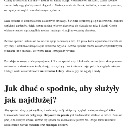
Czarny to absolutna klasyka — idealny do każdej okazji. Niezależnie od stylizacji, czarne spodnie
zawsze będą wyglądać stylowo i elegancko. Można je nosić do bluzek, t-shirtów, a nawet do garnituru,
co czyni je niezwykle wszechstronnym wyborem.
Szare spodnie to doskonała baza dla różnych stylizacji. Świetnie komponują się z kolorowymi górnymi
częściami garderoby, dzięki czemu można je łatwo adaptować do różnych pór roku i okazji. Ciepłe
odcienie szarości są szczególnie modne i nadają stylizacji nowoczesny charakter.
Beżowe spodnie, natomiast, to świetna opcja na wiosnę i lato. Ich jasny kolor wprowadza świeżość do
stylizacji i doskonale nadaje się na casualowe wyjścia. Beżowe spodnie można zestawić z pastelowymi
bluzkami lub t-shirtami, co tworzy lekki i przyjemny wygląd.
Posiadając w swojej szafie przynajmniej kilka par spodni w tych kolorach, można łatwo skomponować
różnorodne zestawienia na każdą okazję, oszczędzając czas i minimalizując potrzebę ciągłych zakupów.
Dlatego warto zainwestować w
uniwersalne kolory
, które nigdy nie wyjdą z mody.
Jak dbać o spodnie, aby służyły
jak najdłużej?
Aby spodnie służyły jak najdłużej i zachowały swój estetyczny wygląd, warto przestrzegać kilku
kluczowych zasad ich pielęgnacji.
Odpowiednie pranie
jest fundamentem dbałości o odzież. Zamiast
prać je po każdym użyciu, rozważ czy spodni nie można nosić jeszcze raz. Dzięki temu unikniesz
nadmiernego zużycia materiału oraz blaknięcia kolorów.