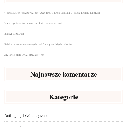
4 podstawowe wskazówki dotyczące mody, które pomogą Ci nosić idealny kardigan
3 Rodzaje trendów w modzie, które powinnaś znać
Bluzki streetwear
Sztuka tworzenia modowych looków z jednolitych kolorów
Jak nosić białe botki przez cały rok
Najnowsze komentarze
Kategorie
Anti-aging i skóra dojrzała