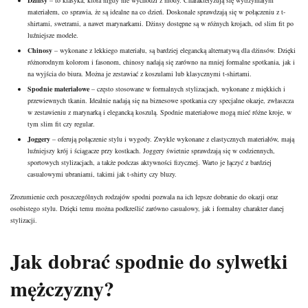
Dżinsy
– to klasyka, która nigdy nie wychodzi z mody. Charakteryzują się wytrzymałym
materiałem, co sprawia, że są idealne na co dzień. Doskonale sprawdzają się w połączeniu z t-
shirtami, swetrami, a nawet marynarkami. Dżinsy dostępne są w różnych krojach, od slim fit po
luźniejsze modele.
Chinosy
– wykonane z lekkiego materiału, są bardziej elegancką alternatywą dla dżinsów. Dzięki
różnorodnym kolorom i fasonom, chinosy nadają się zarówno na mniej formalne spotkania, jak i
na wyjścia do biura. Można je zestawiać z koszulami lub klasycznymi t-shirtami.
Spodnie materiałowe
– często stosowane w formalnych stylizacjach, wykonane z miękkich i
przewiewnych tkanin. Idealnie nadają się na biznesowe spotkania czy specjalne okazje, zwłaszcza
w zestawieniu z marynarką i elegancką koszulą. Spodnie materiałowe mogą mieć różne kroje, w
tym slim fit czy regular.
Joggery
– oferują połączenie
stylu
i wygody. Zwykle wykonane z elastycznych materiałów, mają
luźniejszy krój i ściągacze przy kostkach. Joggery świetnie sprawdzają się w codziennych,
sportowych stylizacjach, a także podczas aktywności fizycznej. Warto je łączyć z bardziej
casualowymi ubraniami, takimi jak t-shirty czy bluzy.
Zrozumienie cech poszczególnych rodzajów spodni pozwala na ich lepsze dobranie do okazji oraz
osobistego stylu. Dzięki temu można podkreślić zarówno casualowy, jak i formalny charakter danej
stylizacji.
Jak dobrać spodnie do sylwetki
mężczyzny?