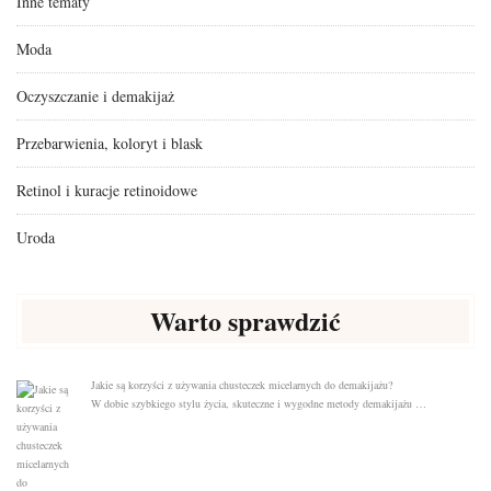
Inne tematy
Moda
Oczyszczanie i demakijaż
Przebarwienia, koloryt i blask
Retinol i kuracje retinoidowe
Uroda
Warto sprawdzić
Jakie są korzyści z używania chusteczek micelarnych do demakijażu?
W dobie szybkiego stylu życia, skuteczne i wygodne metody demakijażu …