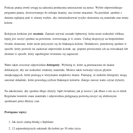
Podczas prania zwróć uwagę na zalecenia producenta umieszczone na metce. Wybór odpowiedniego
programu prania, dostosowanego do rodzaju tkaniny, ma istotne znaczenie. Na przykład, spodnie z
denimu najlepiej prać w zimnej wodzie, aby zminimalizować ryzyko skurczenia się materiału oraz utraty
koloru.
Kolejnym krokiem jest
suszenie
. Zamiast używać suszarki bębnowej, która może uszkodzić włókna,
lepiej jest suszyć spodnie na powietrzu, rozwieszając je w cieniu. Unikaj ekspozycji na bezpośrednie
światło słoneczne, które może przyczynić się do blaknięcia koloru. Dodatkowo, przechowuj spodnie w
sposób, który pozwoli im zachować odpowiedni kształt, np. poprzez powieszenie ich na wieszakach lub
złożenie w sposób, który zapobiegnie tworzeniu się zagnieceń.
Warto także stosować odpowiednie
detergenty
. Wybieraj te, które są przeznaczone do tkanin
delikatnych, aby nie uszkodzić struktury materiału. Możesz także rozważyć użycie płynów
zmiękczających, które pomogą w utrzymaniu miękkości tkanin. Pamiętaj, że niektóre detergenty mogą
zawierać składniki, które powodują szybsze blaknięcie kolorów, dlatego zawsze warto czytać etykiety.
Na zakończenie, aby spodnie długo służyły, bądź świadomy jak je nosisz i jak dbasz o nie na co dzień.
Regularne kontrole stanu materiału i odpowiednia pielęgnacja pozwolą cieszyć się ulubionymi
spodniami przez dłuższy czas.
Powiązane wpisy:
Jak nosić czarną bluzkę z frędzlami
12 najmodniejszych sukienek dla kobiet po 30 roku życia