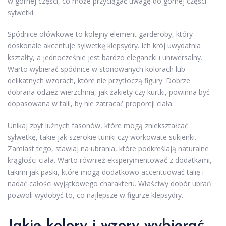
w górnej części, co może przyciągać uwagę do górnej części
sylwetki.
Spódnice ołówkowe to kolejny element garderoby, który
doskonale akcentuje sylwetkę klepsydry. Ich krój uwydatnia
kształty, a jednocześnie jest bardzo elegancki i uniwersalny.
Warto wybierać spódnice w stonowanych kolorach lub
delikatnych wzorach, które nie przytłoczą figury. Dobrze
dobrana odzież wierzchnia, jak żakiety czy kurtki, powinna być
dopasowana w talii, by nie zatracać proporcji ciała.
Unikaj zbyt luźnych fasonów, które mogą zniekształcać
sylwetkę, takie jak szerokie tuniki czy workowate sukienki.
Zamiast tego, stawiaj na ubrania, które podkreślają naturalne
krągłości ciała. Warto również eksperymentować z dodatkami,
takimi jak paski, które mogą dodatkowo accentuować talię i
nadać całości wyjątkowego charakteru. Właściwy dobór ubrań
pozwoli wydobyć to, co najlepsze w figurze klepsydry.
Jakie
kolory
i wzory wybierać