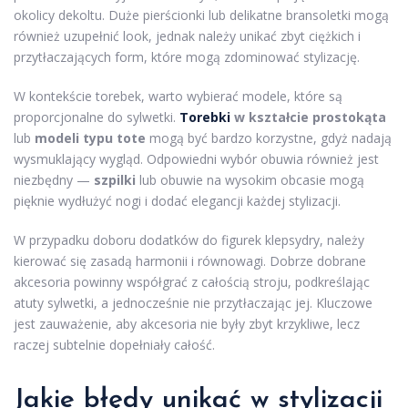
okolicy dekoltu. Duże pierścionki lub delikatne bransoletki mogą
również uzupełnić look, jednak należy unikać zbyt ciężkich i
przytłaczających form, które mogą zdominować stylizację.
W kontekście torebek, warto wybierać modele, które są
proporcjonalne do sylwetki.
Torebki
w kształcie prostokąta
lub
modeli typu tote
mogą być bardzo korzystne, gdyż nadają
wysmuklający wygląd. Odpowiedni wybór obuwia również jest
niezbędny —
szpilki
lub obuwie na wysokim obcasie mogą
pięknie wydłużyć nogi i dodać elegancji każdej stylizacji.
W przypadku doboru dodatków do figurek klepsydry, należy
kierować się zasadą harmonii i równowagi. Dobrze dobrane
akcesoria powinny współgrać z całością stroju, podkreślając
atuty sylwetki, a jednocześnie nie przytłaczając jej. Kluczowe
jest zauważenie, aby akcesoria nie były zbyt krzykliwe, lecz
raczej subtelnie dopełniały całość.
Jakie błędy unikać w stylizacji