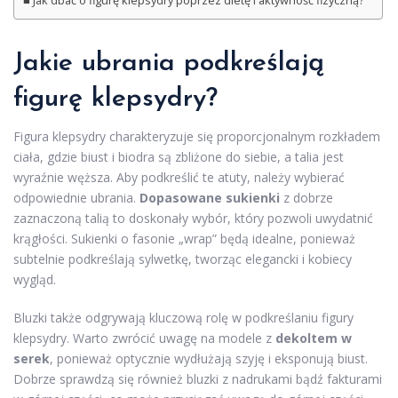
Jak dbać o figurę klepsydry poprzez dietę i aktywność fizyczną?
Jakie ubrania podkreślają
figurę klepsydry?
Figura klepsydry charakteryzuje się proporcjonalnym rozkładem
ciała, gdzie biust i biodra są zbliżone do siebie, a talia jest
wyraźnie węższa. Aby podkreślić te atuty, należy wybierać
odpowiednie ubrania.
Dopasowane sukienki
z dobrze
zaznaczoną talią to doskonały wybór, który pozwoli uwydatnić
krągłości. Sukienki o fasonie „wrap” będą idealne, ponieważ
subtelnie podkreślają sylwetkę, tworząc elegancki i kobiecy
wygląd.
Bluzki także odgrywają kluczową rolę w podkreślaniu figury
klepsydry. Warto zwrócić uwagę na modele z
dekoltem w
serek
, ponieważ optycznie wydłużają szyję i eksponują biust.
Dobrze sprawdzą się również bluzki z nadrukami bądź fakturami