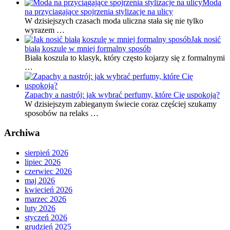
Moda
na przyciągające spojrzenia stylizacje na ulicy
W dzisiejszych czasach moda uliczna stała się nie tylko
wyrazem …
Jak nosić
białą koszulę w mniej formalny sposób
Biała koszula to klasyk, który często kojarzy się z formalnymi
…
Zapachy a nastrój: jak wybrać perfumy, które Cię uspokoją?
W dzisiejszym zabieganym świecie coraz częściej szukamy
sposobów na relaks …
Archiwa
sierpień 2026
lipiec 2026
czerwiec 2026
maj 2026
kwiecień 2026
marzec 2026
luty 2026
styczeń 2026
grudzień 2025