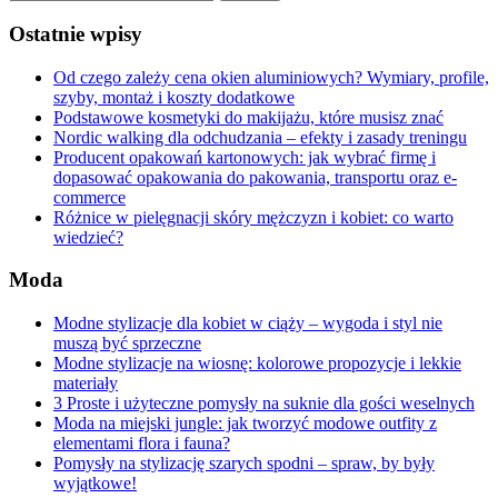
Ostatnie wpisy
Od czego zależy cena okien aluminiowych? Wymiary, profile,
szyby, montaż i koszty dodatkowe
Podstawowe kosmetyki do makijażu, które musisz znać
Nordic walking dla odchudzania – efekty i zasady treningu
Producent opakowań kartonowych: jak wybrać firmę i
dopasować opakowania do pakowania, transportu oraz e-
commerce
Różnice w pielęgnacji skóry mężczyzn i kobiet: co warto
wiedzieć?
Moda
Modne stylizacje dla kobiet w ciąży – wygoda i styl nie
muszą być sprzeczne
Modne stylizacje na wiosnę: kolorowe propozycje i lekkie
materiały
3 Proste i użyteczne pomysły na suknie dla gości weselnych
Moda na miejski jungle: jak tworzyć modowe outfity z
elementami flora i fauna?
Pomysły na stylizację szarych spodni – spraw, by były
wyjątkowe!