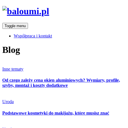
Toggle menu
Współpraca i kontakt
Blog
Categories
Inne tematy
Od czego zależy cena okien aluminiowych? Wymiary, profile,
szyby, montaż i koszty dodatkowe
Categories
Uroda
Podstawowe kosmetyki do makijażu, które musisz znać