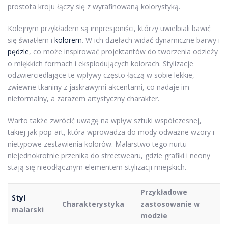
prostota kroju łączy się z wyrafinowaną kolorystyką.
Kolejnym przykładem są impresjoniści, którzy uwielbiali bawić
się światłem i
kolorem
. W ich dziełach widać dynamiczne barwy i
pędzle
, co może inspirować projektantów do tworzenia odzieży
o miękkich formach i eksplodujących kolorach. Stylizacje
odzwierciedlające te wpływy często łączą w sobie lekkie,
zwiewne tkaniny z jaskrawymi akcentami, co nadaje im
nieformalny, a zarazem artystyczny charakter.
Warto także zwrócić uwagę na wpływ sztuki współczesnej,
takiej jak pop-art, która wprowadza do mody odważne wzory i
nietypowe zestawienia kolorów. Malarstwo tego nurtu
niejednokrotnie przenika do streetwearu, gdzie grafiki i neony
stają się nieodłącznym elementem stylizacji miejskich.
Przykładowe
Styl
Charakterystyka
zastosowanie w
malarski
modzie