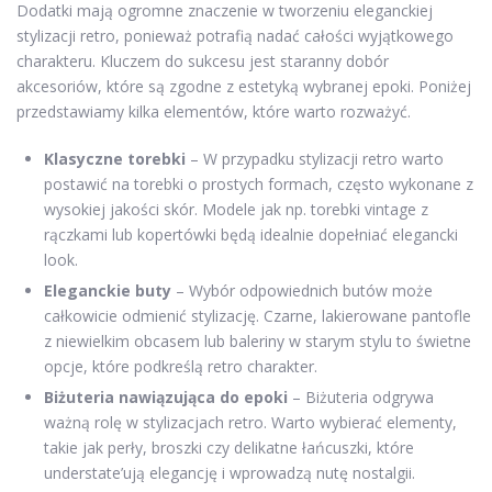
Dodatki mają ogromne znaczenie w tworzeniu eleganckiej
stylizacji retro, ponieważ potrafią nadać całości wyjątkowego
charakteru. Kluczem do sukcesu jest staranny dobór
akcesoriów, które są zgodne z estetyką wybranej epoki. Poniżej
przedstawiamy kilka elementów, które warto rozważyć.
Klasyczne torebki
– W przypadku stylizacji retro warto
postawić na torebki o prostych formach, często wykonane z
wysokiej jakości skór. Modele jak np. torebki vintage z
rączkami lub kopertówki będą idealnie dopełniać elegancki
look.
Eleganckie buty
– Wybór odpowiednich butów może
całkowicie odmienić stylizację. Czarne, lakierowane pantofle
z niewielkim obcasem lub baleriny w starym stylu to świetne
opcje, które podkreślą retro charakter.
Biżuteria nawiązująca do epoki
– Biżuteria odgrywa
ważną rolę w stylizacjach retro. Warto wybierać elementy,
takie jak perły, broszki czy delikatne łańcuszki, które
understate’ują elegancję i wprowadzą nutę nostalgii.