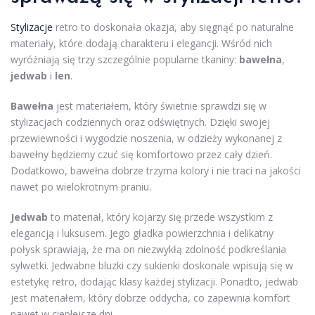
Stylizacje
retro to doskonała okazja, aby sięgnąć po naturalne
materiały, które dodają charakteru i elegancji. Wśród nich
wyróżniają się trzy szczególnie popularne tkaniny:
bawełna
,
jedwab
i
len
.
Bawełna
jest materiałem, który świetnie sprawdzi się w
stylizacjach codziennych oraz odświętnych. Dzięki swojej
przewiewności i wygodzie noszenia, w odzieży wykonanej z
bawełny będziemy czuć się komfortowo przez cały dzień.
Dodatkowo, bawełna dobrze trzyma kolory i nie traci na jakości
nawet po wielokrotnym praniu.
Jedwab
to materiał, który kojarzy się przede wszystkim z
elegancją i luksusem. Jego gładka powierzchnia i delikatny
połysk sprawiają, że ma on niezwykłą zdolność podkreślania
sylwetki. Jedwabne bluzki czy sukienki doskonale wpisują się w
estetykę retro, dodając klasy każdej stylizacji. Ponadto, jedwab
jest materiałem, który dobrze oddycha, co zapewnia komfort
nawet w cieplejsze dni.