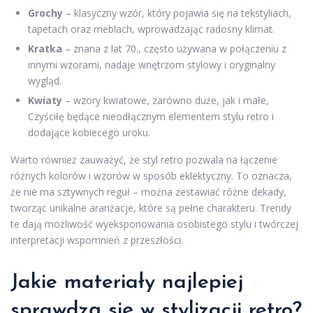
Grochy
– klasyczny wzór, który pojawia się na tekstyliach,
tapetach oraz meblach, wprowadzając radosny klimat.
Kratka
– znana z lat 70., często używana w połączeniu z
innymi wzorami, nadaje wnętrzom stylowy i oryginalny
wygląd.
Kwiaty
– wzory kwiatowe, zarówno duże, jak i małe,
Czyściłę będące nieodłącznym elementem stylu retro i
dodające kobiecego uroku.
Warto również zauważyć, że styl retro pozwala na łączenie
różnych kolorów i wzorów w sposób eklektyczny. To oznacza,
że nie ma sztywnych reguł – można zestawiać różne dekady,
tworząc unikalne aranżacje, które są pełne charakteru. Trendy
te dają możliwość wyeksponowania osobistego stylu i twórczej
interpretacji wspomnień z przeszłości.
Jakie materiały najlepiej
sprawdzą się w stylizacji retro?