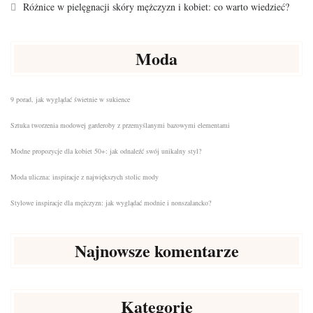
Różnice w pielęgnacji skóry mężczyzn i kobiet: co warto wiedzieć?
Moda
9 porad, jak wyglądać świetnie w sukience
Sztuka tworzenia modowej garderoby z przemyślanymi bazowymi elementami
Modne propozycje dla kobiet 50+: jak odnaleźć swój unikalny styl?
Moda uliczna: inspiracje z największych stolic mody
Stylowe inspiracje dla mężczyzn: jak wyglądać modnie i nonszalancko?
Najnowsze komentarze
Kategorie