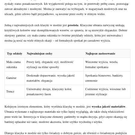
zyskały status ponadczasowych. Ich wyjątkowość polega na tym, że przetrwały próbę czasu, pozostając
zawsze aktualnymi i modnymi. Można je zauważyć na wybiegach, w magazynach modowych oraz na
ulicach, gdzie celowo bądź przypadkowo, są noszone przez osoby w różnym wieku.
Jedną z najważniejszych cech klasyki w modzie jest
prostota
. Klasyczne ubrania zazwyczaj unikają
krzykliwych kolorów oraz skomplikowanych wzorów, co sprawia, że są niezwykle eleganckie. Dobrze
skrojony garnitur, czy mała czarna sukienka to świetne przykłady odzieży, która jest uniwersalna i
można ją nosić na wiele różnych okazji – od formalnych spotkań po casualowe wyjścia.
Typ odzieży
Najważniejsze cechy
Najlepsze zastosowanie
Mała czarna
Prosty krój, elegancki
styl
, możliwość
Wieczorne wyjścia, wesela,
sukienka
stylizacji na różne sposoby
formalne spotkania
Doskonałe dopasowanie, wysoka jakość
Spotkania biznesowe, bankiety,
Garnitur
materiałów, elegancja
ceremonie
Uniwersalny design, klasyczny
kolor
,
Codzienne wyjścia, wiosenne lub
Trencz
ponadczasowy fason
jesienne
stylizacje
Kolejnym istotnym elementem, który wyróżnia klasykę w modzie, jest
wysoka jakość materiałów
.
Ubrania wykonane z najlepszego materiału nie tylko lepiej wyglądają, ale także służą właścicielowi
przez wiele lat. Inwestycja w klasyczne
elementy garderoby
to mądra decyzja, gdyż często okazują się
bardziej opłacalne niż tanie, modowe akcesoria, które szybko wychodzą z użytku.
Dlatego klasyka w modzie nie tylko świadczy o dobrym guście, ale również o świadomym podejściu