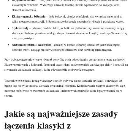
klasycznym zestawom. Wybierając unikalną torebkę, można wprowadzić do swojego looku
element zaskoczenia.
Ekstrawagancka biżuteria
– duże kolczyki, chunky pierścionki czy wyraziste naszyjniki to
tylko niektóre z propozycji. Biżuteria może doskonale uzupełnić stylizację i przyciągać wzrok.
Stylowe buty
– odważne modele, takie jak botki na platformie czy kolorowe sneakersy, mogą
stać się centralnym punktem każdego stroju. Zamiast stawiać na klasykę, warto spróbować rzeczy
mniej oczywistych.
Niebanalne czapki i kapelusze
– dodatek w postaci ciekawej czapki czy kapelusza często
dopełnia outfit, nadając mu indywidualnego charakteru oraz odrobinę tajemniczości.
Przy wyborze akcesoriów warto również pomyśleć o ich odpowiednim zestawieniu z resztą garderoby.
Eksperymentowanie z kolorami, fakturami oraz stylami może przynieść zaskakujące efekty i pozwoli na
stworzenie unikalnych stylizacji, które odzwierciedlą osobowość noszącego.
Wszystkie te elementy mogą w znaczący sposób wpływać na postrzeganie stylizacji, sprawiając, że
będzie ona nie tylko modna, ale także oryginalna i osobista. Kombinowanie różnych akcesoriów daje
ogromne możliwości w tworzeniu unikalnych i nietypowych zestawów, które będą wyróżniać się w
tłumie.
Jakie są najważniejsze zasady
łączenia klasyki z