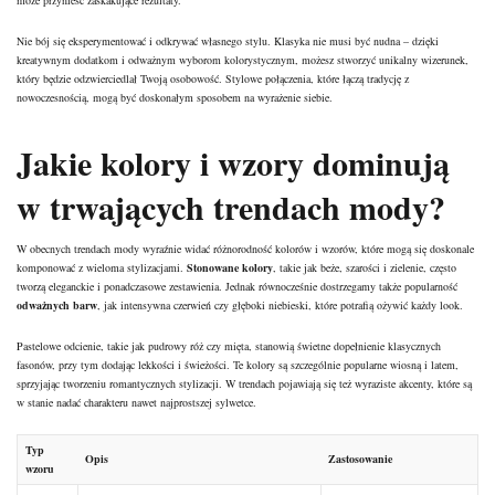
Nie bój się eksperymentować i odkrywać własnego stylu. Klasyka nie musi być nudna – dzięki
kreatywnym dodatkom i odważnym wyborom kolorystycznym, możesz stworzyć unikalny wizerunek,
który będzie odzwierciedlał Twoją osobowość. Stylowe połączenia, które łączą tradycję z
nowoczesnością, mogą być doskonałym sposobem na wyrażenie siebie.
Jakie kolory i wzory dominują
w trwających trendach mody?
W obecnych trendach mody wyraźnie widać różnorodność kolorów i wzorów, które mogą się doskonale
komponować z wieloma stylizacjami.
Stonowane kolory
, takie jak beże, szarości i zielenie, często
tworzą eleganckie i ponadczasowe zestawienia. Jednak równocześnie dostrzegamy także popularność
odważnych barw
, jak intensywna czerwień czy głęboki niebieski, które potrafią ożywić każdy look.
Pastelowe odcienie, takie jak pudrowy róż czy mięta, stanowią świetne dopełnienie klasycznych
fasonów, przy tym dodając lekkości i świeżości. Te kolory są szczególnie popularne wiosną i latem,
sprzyjając tworzeniu romantycznych stylizacji. W trendach pojawiają się też wyraziste akcenty, które są
w stanie nadać charakteru nawet najprostszej sylwetce.
Typ
Opis
Zastosowanie
wzoru