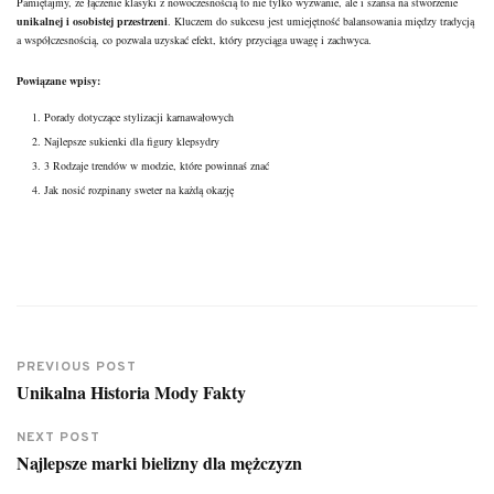
Pamiętajmy, że łączenie klasyki z nowoczesnością to nie tylko wyzwanie, ale i szansa na stworzenie
unikalnej i osobistej przestrzeni
. Kluczem do sukcesu jest umiejętność balansowania między tradycją
a współczesnością, co pozwala uzyskać efekt, który przyciąga uwagę i zachwyca.
Powiązane wpisy:
Porady dotyczące stylizacji karnawałowych
Najlepsze sukienki dla figury klepsydry
3 Rodzaje trendów w modzie, które powinnaś znać
Jak nosić rozpinany sweter na każdą okazję
PREVIOUS POST
Unikalna Historia Mody Fakty
NEXT POST
Najlepsze marki bielizny dla mężczyzn