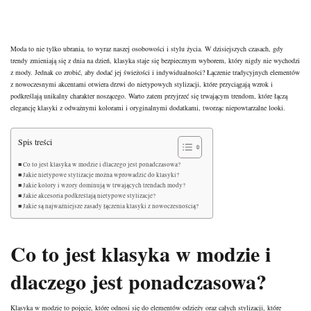
Moda to nie tylko ubrania, to wyraz naszej osobowości i stylu życia. W dzisiejszych czasach, gdy
trendy zmieniają się z dnia na dzień, klasyka staje się bezpiecznym wyborem, który nigdy nie wychodzi
z mody. Jednak co zrobić, aby dodać jej świeżości i indywidualności? Łączenie tradycyjnych elementów
z nowoczesnymi akcentami otwiera drzwi do nietypowych stylizacji, które przyciągają wzrok i
podkreślają unikalny charakter noszącego. Warto zatem przyjrzeć się trwającym trendom, które łączą
elegancję klasyki z odważnymi kolorami i oryginalnymi dodatkami, tworząc niepowtarzalne looki.
Spis treści
Co to jest klasyka w modzie i dlaczego jest ponadczasowa?
Jakie nietypowe stylizacje można wprowadzić do klasyki?
Jakie kolory i wzory dominują w trwających trendach mody?
Jakie akcesoria podkreślają nietypowe stylizacje?
Jakie są najważniejsze zasady łączenia klasyki z nowoczesnością?
Co to jest klasyka w modzie i
dlaczego jest ponadczasowa?
Klasyka w modzie to pojęcie, które odnosi się do elementów odzieży oraz całych stylizacji, które