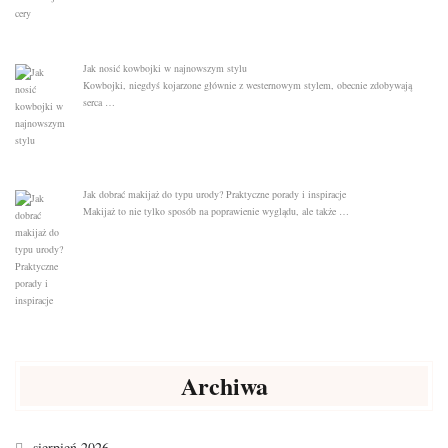
Jak nosić kowbojki w najnowszym stylu
Kowbojki, niegdyś kojarzone głównie z westernowym stylem, obecnie zdobywają
serca …
Jak dobrać makijaż do typu urody? Praktyczne porady i inspiracje
Makijaż to nie tylko sposób na poprawienie wyglądu, ale także …
Archiwa
sierpień 2026