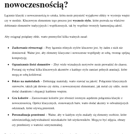
nowoczesnością?
Łączenie klasyki z nowoczesnością to sztuka, która może przynieść wyjątkowe efekty w wystroju wnętrz
czy w modzie. Kluczowym elementem tego procesu jest
wyczucie stylu
, które pozwala na właściwe
dobieranie elementów tradycyjnych i współczesnych, tak by wspólnie tworzyły harmonijną całość.
Aby osiągnąć pożądany efekt, warto przemyśleć kilka ważnych zasad:
Zachowanie równowagi
– Przy łączeniu różnych stylów kluczowe jest, by żaden z nich nie
dominował. Ważne jest, aby elementy klasyczne i nowoczesne współgrały ze sobą, tworząc spójną
kompozycję.
Ograniczenie ilości elementów
– Zbyt wiele wizualnych motywów może prowadzić do chaosu.
Postaraj się wybrać kilka kluczowych akcentów z każdego stylu zamiast pełnych aranżacji, które
mogą ze sobą kolidować.
Fokus na materiałach
– Dobierając materiały, warto stawiać na jakość. Połączenie klasycznych
surowców, takich jak drewno czy skóra, z nowoczesnymi elementami, jak metal czy szkło, może
dodać charakteru i elegancji każdemu wnętrzu.
Gra kolorów
– Zastosowanie kolorów jest również istotnym aspektem połączenia klasyki z
nowoczesnością. Oprócz klasycznych, stonowanych barw, warto dodać akcenty w odważniejszych
odcieniach, które ożywią przestrzeń.
Personalizacja przestrzeni
– Ważne, aby w każdym stylu znalazły się elementy osobiste, które
odzwierciedlają indywidualność mieszkańców lub użytkowników. Mogą to być zdjęcia, obrazy
czy przedmioty o wartości sentymentalnej.