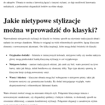
do zakupów. Ubrania te można z łatwością łączyć z innymi stylami, co daje możliwość kreowania
unikalnych, a jednocześnie eleganckich looków na różne okazje.
Jakie nietypowe stylizacje
można wprowadzić do klasyki?
Wprowadzenie nietypowych stylizacji do klasyki to świetny sposób na ożywienie tradycyjnych ubrań i
nadanie im nowego charakteru. Można to osiągnąć na wiele różnorodnych sposobów, łącząc klasyczne
elementy z nowoczesnymi akcentami. Oto kilka inspiracji, które mogą dodać świeżości do klasyki:
Oryginalne dodatki
– biżuteria w intensywnych kolorach, nietypowe torby czy modne nakrycia
głowy mogą przekształcić każdą klasyczną stylizację w coś wyjątkowego.
Nietypowe kolory
– zamiast tradycyjnych odcieni, jak czerń czy biel, warto postawić na żywe
barwy, takie jak fuksja, zieleń butelkowa czy słoneczny żółty. Tego typu akcenty sprawią, że
klasyczne kroje zyskają nowoczesny sznyt.
Wzory i tekstury
– klasyczne ubrania mogą być wzbogacone o nietypowe printy, takie jak
kwiatowe motywy czy geometryczne kształty. By dodać intrygującego wyglądu, warto
eksperymentować z różnorodnymi fakturami tkanin.
Warto również zwrócić uwagę na mieszanie różnych styli. Połączenie klasycznego trencza z
nowoczesnymi sneakersami, czy eleganckiej spódnicy z luźnym t-shirtem, to doskonały sposób na
stworzenie efektownej, a zarazem komfortowej stylizacji. Połączenie elegancji z casualowym stylem
może przynieść zaskakujące rezultaty.