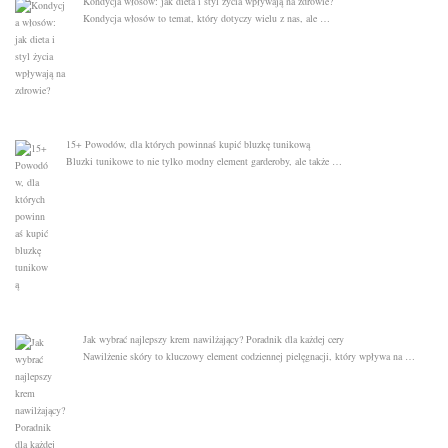
Kondycja włosów: jak dieta i styl życia wpływają na zdrowie?
Kondycja włosów to temat, który dotyczy wielu z nas, ale …
15+ Powodów, dla których powinnaś kupić bluzkę tunikową
Bluzki tunikowe to nie tylko modny element garderoby, ale także …
Jak wybrać najlepszy krem nawilżający? Poradnik dla każdej cery
Nawilżenie skóry to kluczowy element codziennej pielęgnacji, który wpływa na …