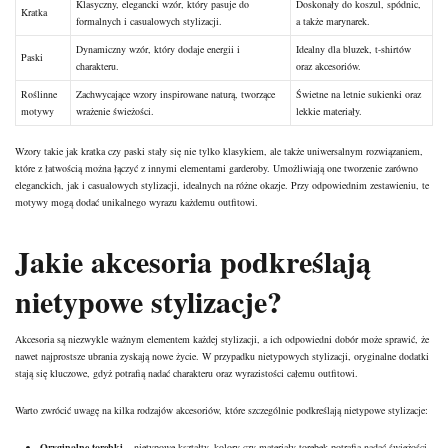
Klasyczny, elegancki wzór, który pasuje do
Doskonały do koszul, spódnic,
Kratka
formalnych i casualowych stylizacji.
a także marynarek.
Dynamiczny wzór, który dodaje energii i
Idealny dla bluzek, t-shirtów
Paski
charakteru.
oraz akcesoriów.
Roślinne
Zachwycające wzory inspirowane naturą, tworzące
Świetne na letnie sukienki oraz
motywy
wrażenie świeżości.
lekkie materiały.
Wzory takie jak kratka czy paski stały się nie tylko klasykiem, ale także uniwersalnym rozwiązaniem,
które z łatwością można łączyć z innymi elementami garderoby. Umożliwiają one tworzenie zarówno
eleganckich, jak i casualowych stylizacji, idealnych na różne okazje. Przy odpowiednim zestawieniu, te
motywy mogą dodać unikalnego wyrazu każdemu outfitowi.
Jakie akcesoria podkreślają
nietypowe stylizacje?
Akcesoria są niezwykle ważnym elementem każdej stylizacji, a ich odpowiedni dobór może sprawić, że
nawet najprostsze ubrania zyskają nowe życie. W przypadku nietypowych stylizacji, oryginalne dodatki
stają się kluczowe, gdyż potrafią nadać charakteru oraz wyrazistości całemu outfitowi.
Warto zwrócić uwagę na kilka rodzajów akcesoriów, które szczególnie podkreślają nietypowe stylizacje:
Oryginalne
torebki
– nietypowe kształty, kolory czy materiały torebek potrafią nadać świeżości