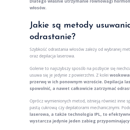
Dlatego właśnie utrzymanie równowagi hormona
włosów.
Jakie są metody usuwania
odrastanie?
Szybkość odrastania włosów zależy od wybranej meto
oraz depilacja laserowa.
Golenie to najszybszy sposób na pozbycie się niechc
usuwa się je jedynie z powierzchni. Z kolei
woskowani
przerwę w ich ponownym wzroście.
Depilacja la
spowolnić, a nawet całkowicie zatrzymać odras
Oprócz wymienionych metod, istnieją również inne sp
pastą cukrową czy depilatorami mechanicznymi. Pod
laserowa, a także technologia IPL, to efektyw
wystarcza jedynie jeden zabieg przypominający