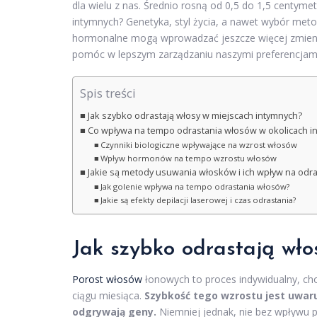
dla wielu z nas. Średnio rosną od 0,5 do 1,5 centyme
intymnych? Genetyka, styl życia, a nawet wybór met
hormonalne mogą wprowadzać jeszcze więcej zmienn
pomóc w lepszym zarządzaniu naszymi preferencjami w 
Spis treści
Jak szybko odrastają włosy w miejscach intymnych?
Co wpływa na tempo odrastania włosów w okolicach i
Czynniki biologiczne wpływające na wzrost włosów
Wpływ hormonów na tempo wzrostu włosów
Jakie są metody usuwania włosków i ich wpływ na odra
Jak golenie wpływa na tempo odrastania włosów?
Jakie są efekty depilacji laserowej i czas odrastania?
Jak szybko odrastają wł
Porost włosów
łonowych to proces indywidualny, choć
ciągu miesiąca.
Szybkość tego wzrostu jest uwar
odgrywają geny.
Niemniej jednak, nie bez wpływu p