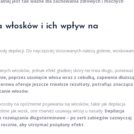
lnej jest tak ważne dla zachowania zdrowych i mocnych
 włosków i ich wpływ na
dy depilacji. Do najczęściej stosowanych należą golenie, woskowan
ianych włosków, jednak efekt gładkiej skóry nie trwa długo, ponieważ
e, poprzez usunięcie włosa wraz z cebulką, zapewnia dłuższ
serowa oferuje jeszcze trwalsze rezultaty, potrafiąc znacząco
tanie włosów.
osoby na opóźnienie pojawiania się włosków, takie jak depilacja
obnie jak wosk, one również usuwają włosy u nasady.
Depilacja
ne rozwiązania długoterminowe – po serii zabiegów zazwyczaj
 rocznie, aby utrzymać pożądany efekt.