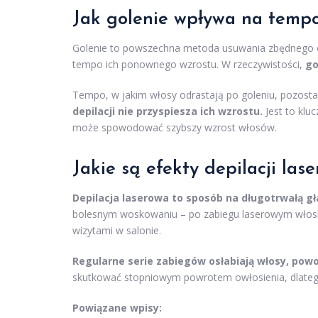
Jak golenie wpływa na temp
Golenie to powszechna metoda usuwania zbędnego owł
tempo ich ponownego wzrostu. W rzeczywistości,
go
Tempo, w jakim włosy odrastają po goleniu, pozost
depilacji nie przyspiesza ich wzrostu.
Jest to klu
może spowodować szybszy wzrost włosów.
Jakie są efekty depilacji las
Depilacja laserowa to sposób na długotrwałą gł
bolesnym woskowaniu – po zabiegu laserowym włoski
wizytami w salonie.
Regularne serie zabiegów osłabiają włosy, pow
skutkować stopniowym powrotem owłosienia, dlatego
Powiązane wpisy: