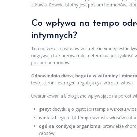
zdrowia. Równie istotny jest poziom hormonów, kt
Co wpływa na tempo odra
intymnych?
Tempo wzrostu włosów w strefie intymnej jest indywi
odgrywają tu kluczową rolę, determinując szybkość wz
poziom hormonów.
Odpowiednia dieta, bogata w witaminy i miner
testosteron i estrogen, regulują cykl wzrostu włosa.
Uwarunkowania biologiczne wpływające na porost w
geny:
decydują o gęstości i tempie wzrostu wło
wiek:
z biegiem lat tempo wzrostu włosów natura
ogólna kondycja organizmu:
przewlekłe choro
włosów.