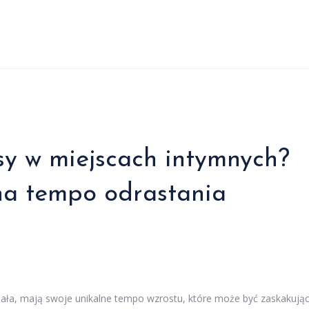
sy w miejscach intymnych?
na tempo odrastania
ciała, mają swoje unikalne tempo wzrostu, które może być zaskakują