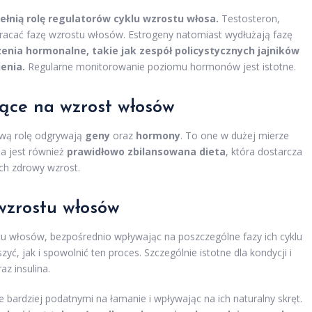
łnią rolę regulatorów cyklu wzrostu włosa.
Testosteron,
racać fazę wzrostu włosów. Estrogeny natomiast wydłużają fazę
enia hormonalne, takie jak zespół policystycznych jajników
enia.
Regularne monitorowanie poziomu hormonów jest istotne.
jące na wzrost włosów
ową rolę odgrywają
geny
oraz
hormony
. To one w dużej mierze
a jest również
prawidłowo zbilansowana dieta
, która dostarcza
ch zdrowy wzrost.
zrostu włosów
u włosów, bezpośrednio wpływając na poszczególne fazy ich cyklu
ć, jak i spowolnić ten proces. Szczególnie istotne dla kondycji i
z insulina.
bardziej podatnymi na łamanie i wpływając na ich naturalny skręt.