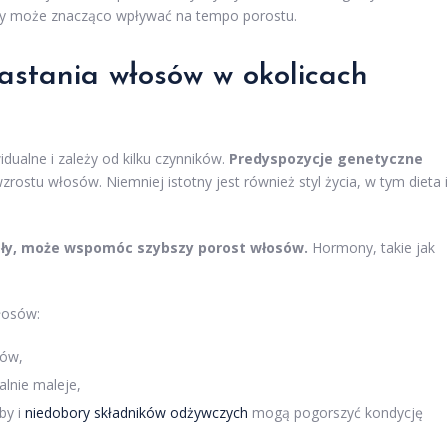
óry może znacząco wpływać na tempo porostu.
stania włosów w okolicach
dualne i zależy od kilku czynników.
Predyspozycje genetyczne
rostu włosów. Niemniej istotny jest również styl życia, w tym dieta i
ały, może wspomóc szybszy porost włosów.
Hormony, takie jak
łosów:
sów,
lnie maleje,
by i
niedobory składników odżywczych
mogą pogorszyć kondycję