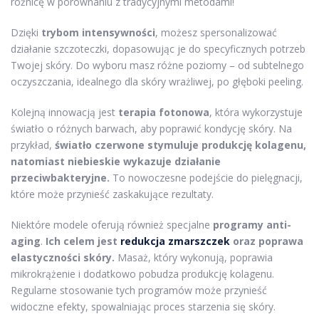
różnicę w porównaniu z tradycyjnymi metodami!
Dzięki
trybom intensywności
, możesz spersonalizować
działanie szczoteczki, dopasowując je do specyficznych potrzeb
Twojej skóry. Do wyboru masz różne poziomy – od subtelnego
oczyszczania, idealnego dla skóry wrażliwej, po głęboki peeling.
Kolejną innowacją jest
terapia fotonowa
, która wykorzystuje
światło o różnych barwach, aby poprawić kondycję skóry. Na
przykład,
światło czerwone stymuluje produkcję kolagenu,
natomiast niebieskie wykazuje działanie
przeciwbakteryjne.
To nowoczesne podejście do pielęgnacji,
które może przynieść zaskakujące rezultaty.
Niektóre modele oferują również specjalne
programy anti-
aging
.
Ich celem jest
redukcja zmarszczek
oraz poprawa
elastyczności skóry.
Masaż, który wykonują, poprawia
mikrokrążenie i dodatkowo pobudza produkcję kolagenu.
Regularne stosowanie tych programów może przynieść
widoczne efekty, spowalniając proces starzenia się skóry.