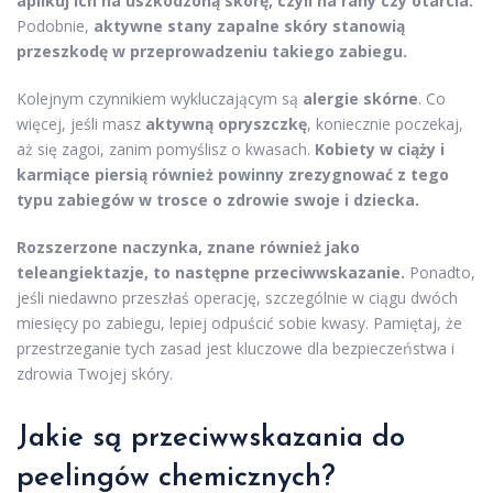
aplikuj ich na uszkodzoną skórę, czyli na rany czy otarcia.
Podobnie,
aktywne stany zapalne skóry stanowią
przeszkodę w przeprowadzeniu takiego zabiegu.
Kolejnym czynnikiem wykluczającym są
alergie skórne
. Co
więcej, jeśli masz
aktywną opryszczkę
, koniecznie poczekaj,
aż się zagoi, zanim pomyślisz o kwasach.
Kobiety w ciąży i
karmiące piersią również powinny zrezygnować z tego
typu zabiegów w trosce o zdrowie swoje i dziecka.
Rozszerzone naczynka, znane również jako
teleangiektazje, to następne przeciwwskazanie.
Ponadto,
jeśli niedawno przeszłaś operację, szczególnie w ciągu dwóch
miesięcy po zabiegu, lepiej odpuścić sobie kwasy. Pamiętaj, że
przestrzeganie tych zasad jest kluczowe dla bezpieczeństwa i
zdrowia Twojej skóry.
Jakie są przeciwwskazania do
peelingów chemicznych?