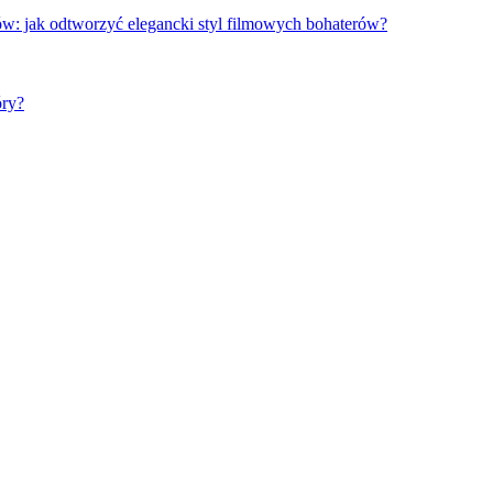
w: jak odtworzyć elegancki styl filmowych bohaterów?
óry?