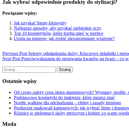
Jak wybrać odpowiednie produkty do stylizacji?
Powiązane wpisy:
Jak uzyskać figurę klepsydry
Najlepsze sposoby, aby uzyskać niebieskie oczy
Top 10 kosmetyków, które trzeba mieć w torebce
Uroda na imprezę: jak zrobić niezapomniane wrażenie?
Previous Post
Sekrety odmładzania skóry: Kluczowe składniki i meto
Next Post
Przeciwwskazania do stosowania kwasów na twarz – co wa
Szukaj:
Ostatnie wpisy
Od czego zależy cena okien aluminiowych? Wymiary, profile, 
Podstawowe kosmetyki do makijażu, które musisz znać
Nordic walking dla odchudzania – efekty i zasady treningu
Producent opakowań kartonowych: jak wybrać firmę i dopaso
Różnice w pielęgnacji skóry mężczyzn i kobiet: co warto wied
Moda