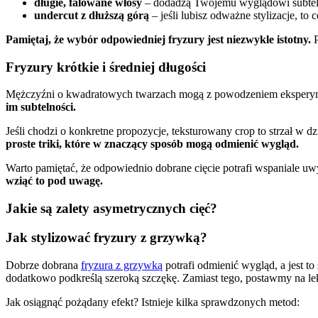
długie, falowane włosy
– dodadzą Twojemu wyglądowi subteln
undercut z dłuższą górą
– jeśli lubisz odważne stylizacje, to c
Pamiętaj, że wybór odpowiedniej fryzury jest niezwykle istotny.
P
Fryzury krótkie i średniej długości
Mężczyźni o kwadratowych twarzach mogą z powodzeniem eksperyment
im subtelności.
Jeśli chodzi o konkretne propozycje, teksturowany crop to strzał w d
proste triki, które w znaczący sposób mogą odmienić wygląd.
Warto pamiętać, że odpowiednio dobrane cięcie potrafi wspaniale u
wziąć to pod uwagę.
Jakie są zalety asymetrycznych cięć?
Jak stylizować fryzury z grzywką?
Dobrze dobrana
fryzura z grzywką
potrafi odmienić wygląd, a jest to
dodatkowo podkreślą szeroką szczękę. Zamiast tego, postawmy na lek
Jak osiągnąć pożądany efekt? Istnieje kilka sprawdzonych metod: