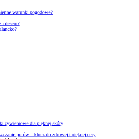
zmienne warunki pogodowe?
 i deseni?
zalancko?
i żywieniowe dla pięknej skóry
zczanie porów – klucz do zdrowej i pięknej cery