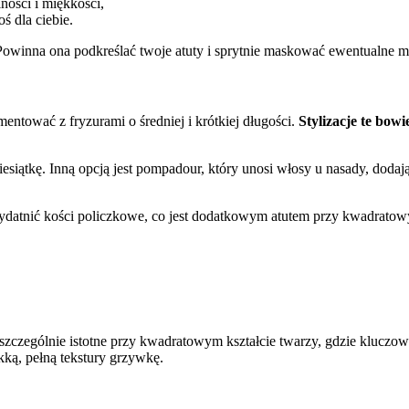
ości i miękkości,
oś dla ciebie.
owinna ona podkreślać twoje atuty i sprytnie maskować ewentualne 
ować z fryzurami o średniej i krótkiej długości.
Stylizacje te bow
ziesiątkę. Inną opcją jest pompadour, który unosi włosy u nasady, doda
wydatnić kości policzkowe, co jest dodatkowym atutem przy kwadratow
 szczególnie istotne przy kwadratowym kształcie twarzy, gdzie kluczowe
ką, pełną tekstury grzywkę.