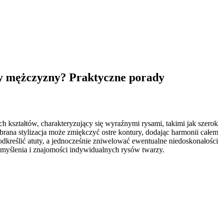
y mężczyzny? Praktyczne porady
ch kształtów, charakteryzujący się wyraźnymi rysami, takimi jak szer
brana stylizacja może zmiękczyć ostre kontury, dodając harmonii całe
 podkreślić atuty, a jednocześnie zniwelować ewentualne niedoskonałości
myślenia i znajomości indywidualnych rysów twarzy.