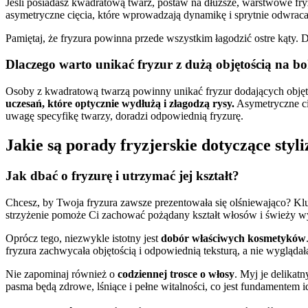
Jeśli posiadasz kwadratową twarz, postaw na dłuższe, warstwowe fr
asymetryczne cięcia, które wprowadzają dynamikę i sprytnie odwrac
Pamiętaj, że fryzura powinna przede wszystkim łagodzić ostre kąty. 
Dlaczego warto unikać fryzur z dużą objętością na b
Osoby z kwadratową twarzą powinny unikać fryzur dodających objęto
uczesań, które optycznie wydłużą i złagodzą rysy.
Asymetryczne cię
uwagę specyfikę twarzy, doradzi odpowiednią fryzurę.
Jakie są porady fryzjerskie dotyczące styl
Jak dbać o fryzurę i utrzymać jej kształt?
Chcesz, by Twoja fryzura zawsze prezentowała się olśniewająco? Kl
strzyżenie pomoże Ci zachować pożądany kształt włosów i świeży w
Oprócz tego, niezwykle istotny jest
dobór właściwych kosmetyków
fryzura zachwycała objętością i odpowiednią teksturą, a nie wyglądał
Nie zapominaj również o
codziennej trosce o włosy
. Myj je delika
pasma będą zdrowe, lśniące i pełne witalności, co jest fundamentem id