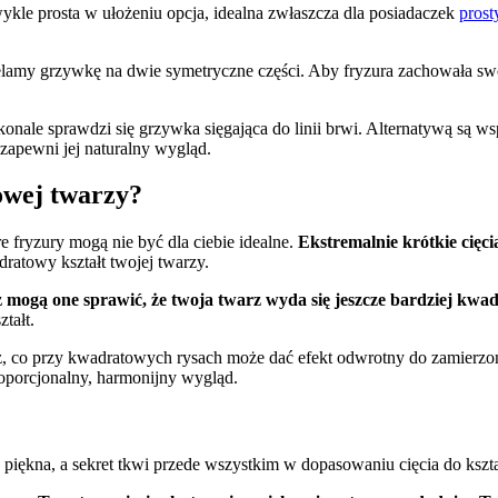
ykle prosta w ułożeniu opcja, idealna zwłaszcza dla posiadaczek
pros
my grzywkę na dwie symetryczne części. Aby fryzura zachowała swój 
konale sprawdzi się grzywka sięgająca do linii brwi. Alternatywą są 
zapewni jej naturalny wygląd.
owej twarzy?
 fryzury mogą nie być dla ciebie idealne.
Ekstremalnie krótkie cięci
atowy kształt twojej twarzy.
ż mogą one sprawić, że twoja twarz wyda się jeszcze bardziej kwa
tałt.
arz, co przy kwadratowych rysach może dać efekt odwrotny do zamierz
roporcjonalny, harmonijny wygląd.
 piękna, a sekret tkwi przede wszystkim w dopasowaniu cięcia do kszta