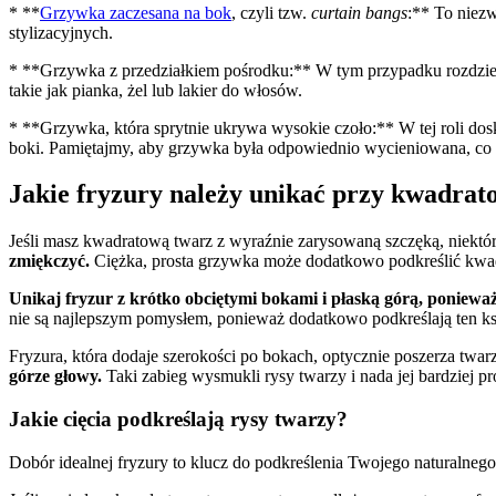
* **
Grzywka zaczesana na bok
, czyli tzw.
curtain bangs
:** To niezw
stylizacyjnych.
* **Grzywka z przedziałkiem pośrodku:** W tym przypadku rozdziela
takie jak pianka, żel lub lakier do włosów.
* **Grzywka, która sprytnie ukrywa wysokie czoło:** W tej roli dos
boki. Pamiętajmy, aby grzywka była odpowiednio wycieniowana, co 
Jakie fryzury należy unikać przy kwadrat
Jeśli masz kwadratową twarz z wyraźnie zarysowaną szczęką, niektóre
zmiękczyć.
Ciężka, prosta grzywka może dodatkowo podkreślić kwadr
Unikaj fryzur z krótko obciętymi bokami i płaską górą, poniewa
nie są najlepszym pomysłem, ponieważ dodatkowo podkreślają ten ksz
Fryzura, która dodaje szerokości po bokach, optycznie poszerza tw
górze głowy.
Taki zabieg wysmukli rysy twarzy i nada jej bardziej p
Jakie cięcia podkreślają rysy twarzy?
Dobór idealnej fryzury to klucz do podkreślenia Twojego naturalnego