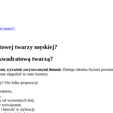
wej twarzy?
atowej twarzy męskiej?
z kwadratową twarzą?
mi, wyraźnie zarysowanymi liniami.
Dlatego idealna fryzura powinn
e złagodzić te ostre kontury.
y? Oto kilka propozycji:
rakteru,
,
od wyrazistych linii,
e rozwiązanie,
 łatwość w stylizacji,