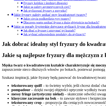
Fryzury krótkie i średniej długości
Jakie są zalety asymetrycznych cięć?
Jak stylizować fryzury z grzywką?
Jakie fryzury należy unikać przy kwadratowej twarzy?
Jakie cięcia podkreślają rysy twarzy?
Dlaczego warto unikać fryzur z dużą objętością na bokach?
Jakie są porady fryzjerskie dotyczące stylizacji fryzur dla kwadrato
Jak dbać o fryzurę i utrzymać jej kształt?
Jak wybrać odpowiednie produkty do stylizacji?
Jak dobrać idealny styl fryzury do kwadr
Jakie są najlepsze fryzury dla mężczyzn 
Męska twarz o kwadratowym kształcie charakteryzuje się mocny
zapuszczenie nieco dłuższych włosów po bokach, ponieważ pomogą on
Szukasz inspiracji, jakie fryzury będą pasować do kwadratowej twarz
teksturowany quiff
– to świetny wybór, jeśli chcesz dodać cha
pompadour
– dzięki swojej objętości optycznie wydłuży twarz
messy fringe (artystyczny nieład)
– skutecznie odwróci uwagę 
klasyczne zaczesanie na bok
– to zawsze stylowe i bezpieczn
teksturowany crop
– propozycja dla ceniących nowoczesność i