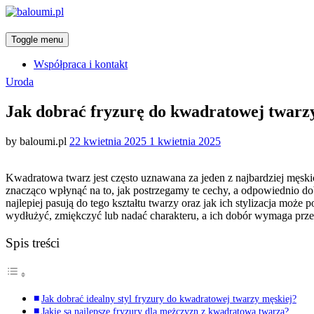
Toggle menu
Współpraca i kontakt
Categories
Uroda
Jak dobrać fryzurę do kwadratowej twarz
Posted
by
baloumi.pl
22 kwietnia 2025
1 kwietnia 2025
on
Kwadratowa twarz jest często uznawana za jeden z najbardziej męski
znacząco wpłynąć na to, jak postrzegamy te cechy, a odpowiednio do
najlepiej pasują do tego kształtu twarzy oraz jak ich stylizacja może
wydłużyć, zmiękczyć lub nadać charakteru, a ich dobór wymaga prze
Spis treści
Jak dobrać idealny styl fryzury do kwadratowej twarzy męskiej?
Jakie są najlepsze fryzury dla mężczyzn z kwadratową twarzą?