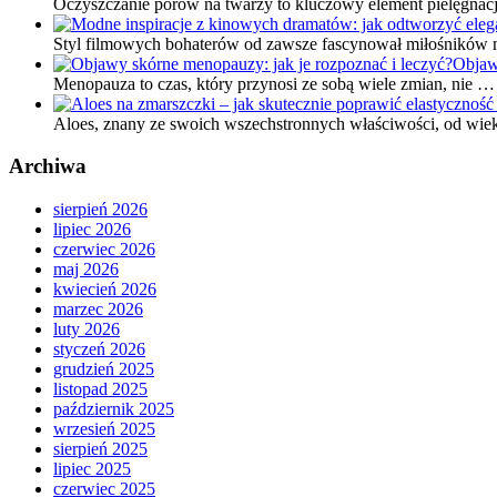
Oczyszczanie porów na twarzy to kluczowy element pielęgnacj
Styl filmowych bohaterów od zawsze fascynował miłośników 
Objaw
Menopauza to czas, który przynosi ze sobą wiele zmian, nie …
Aloes, znany ze swoich wszechstronnych właściwości, od wi
Archiwa
sierpień 2026
lipiec 2026
czerwiec 2026
maj 2026
kwiecień 2026
marzec 2026
luty 2026
styczeń 2026
grudzień 2025
listopad 2025
październik 2025
wrzesień 2025
sierpień 2025
lipiec 2025
czerwiec 2025