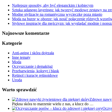
Najlepsze sposoby, aby być eleganckim i kobiecym
Sztuka udanego layeringu: jak tworzyć modowe zestawy na 
Modne stylizacje na romantyczną wycieczkę poza miasto
Moda na burzę w oborze: jak nosić połączenie różnych wzorów
Stylowe inspiracje dla mężczyzn: jak wyglądać modnie i nons
Najnowsze komentarze
Kategorie
Anti-aging i skóra dojrzała
Inne tematy
Moda
Oczyszczanie i demakijaż
Przebarwienia, koloryt i blask
Retinol i kuracje retinoidowe
Uroda
Warto sprawdzić
Zdrowe nawyk
Piękna skóra to marzenie wielu z nas, a klucz do …
Oczys