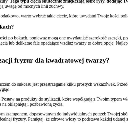
yzury.
Tego typu cięcia skutecznie zmiękczają ostre rysy, dodając T
ają uwagę od mocnych linii żuchwy.
Dodatkowo, warto wybrać takie cięcie, które uwydatni Twoje kości poli
okach?
ści po bokach, ponieważ mogą one uwydatniać szerokość szczęki, prze
cia lub delikatne fale opadające wzdłuż twarzy to dobre opcje. Najlep
izacji fryzur dla kwadratowej twarzy?
uczem do sukcesu jest przestrzeganie kilku prostych wskazówek. Prze
ygląd.
. Postaw na produkty do stylizacji, które współgrają z Twoim typem wł
a na oklapniętą i pozbawioną życia.
tnym szamponem, dopasowanym do indywidualnych potrzeb Twojej skóry
ealnej fryzury. Pamiętaj, że zdrowe włosy to podstawa każdej udanej st