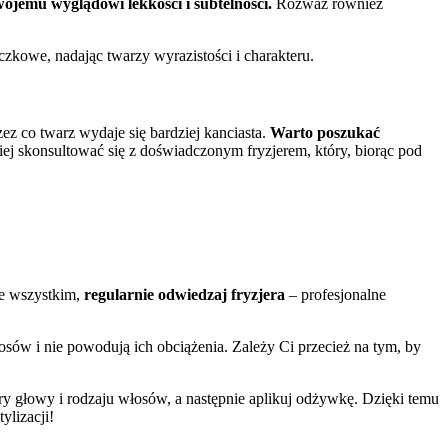
wojemu wyglądowi lekkości i subtelności.
Rozważ również
czkowe, nadając twarzy wyrazistości i charakteru.
z co twarz wydaje się bardziej kanciasta.
Warto poszukać
iej skonsultować się z doświadczonym fryzjerem, który, biorąc pod
de wszystkim,
regularnie odwiedzaj fryzjera
– profesjonalne
osów i nie powodują ich obciążenia. Zależy Ci przecież na tym, by
 głowy i rodzaju włosów, a następnie aplikuj odżywkę. Dzięki temu
ylizacji!