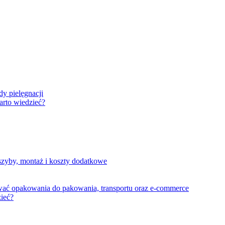
dy pielęgnacji
rto wiedzieć?
szyby, montaż i koszty dodatkowe
wać opakowania do pakowania, transportu oraz e-commerce
zieć?