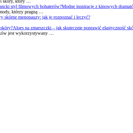
i skóry, który …
Modne inspiracje z kinowych dramató
mody, którzy pragną …
y skórne menopauzy: jak je rozpoznać i leczyć?
Aloes na zmarszczki – jak skutecznie poprawić elastyczność sk
eków jest wykorzystywany …