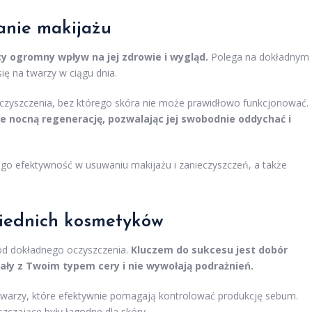
anie makijażu
y ogromny wpływ na jej zdrowie i wygląd.
Polega na dokładnym
ię na twarzy w ciągu dnia.
oczyszczenia, bez którego skóra nie może prawidłowo funkcjonować.
 nocną regenerację, pozwalając jej swobodnie oddychać i
go efektywność w usuwaniu makijażu i zanieczyszczeń, a także
iednich kosmetyków
 od dokładnego oczyszczenia.
Kluczem do sukcesu jest dobór
ły z Twoim typem cery i nie wywołają podrażnień.
a twarzy, które efektywnie pomagają kontrolować produkcję sebum.
zczające były łagodne dla skóry.