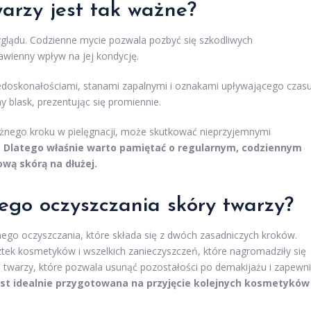
arzy jest tak ważne?
glądu. Codzienne mycie pozwala pozbyć się szkodliwych
awienny wpływ na jej kondycję.
iedoskonałościami, stanami zapalnymi i oznakami upływającego czasu
y blask, prezentując się promiennie.
ważnego kroku w pielęgnacji, może skutkować nieprzyjemnymi
.
Dlatego właśnie warto pamiętać o regularnym, codziennym
ową skórą na dłużej.
ego oczyszczania skóry twarzy?
nego oczyszczania, które składa się z dwóch zasadniczych kroków.
tek kosmetyków i wszelkich zanieczyszczeń, które nagromadziły się
e twarzy, które pozwala usunąć pozostałości po demakijażu i zapewn
est idealnie przygotowana na przyjęcie kolejnych kosmetyków