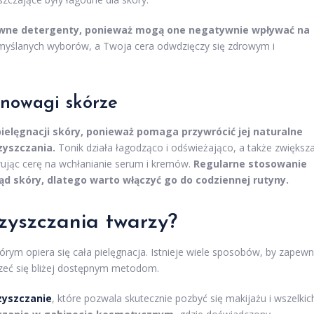
wne detergenty, ponieważ mogą one negatywnie wpływać na
yślanych wyborów, a Twoja cera odwdzięczy się zdrowym i
wnowagi skórze
elęgnacji skóry, ponieważ pomaga przywrócić jej naturalne
zyszczania.
Tonik działa łagodząco i odświeżająco, a także zwiększ
wując cerę na wchłanianie serum i kremów.
Regularne stosowanie
d skóry, dlatego warto włączyć go do codziennej rutyny.
zyszczania twarzy
?
rym opiera się cała pielęgnacja. Istnieje wiele sposobów, by zapewn
rzeć się bliżej dostępnym metodom.
yszczanie
, które pozwala skutecznie pozbyć się makijażu i wszelkic