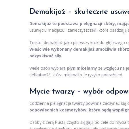
Demakijaż – skuteczne usuw
Demakijaż to podstawa pielęgnacji skóry, mając
usunięciu makijażu i zanieczyszczeń, które osadzają s
Traktuj demakijaż jako pierwszy krok do głębszego 
Właściwie wykonany demakijaż umożliwia skórze
odzyskiwać siły.
Wiele osób wybiera
płyn micelarny
ze względu na je
delikatność, która minimalizuje ryzyko podrażnień.
Mycie twarzy – wybór odpow
Codzienna pielęgnacja twarzy powinna zaczynać się
odpowiednich kosmetyków, które będą współgra
Osoby z cerą tłustą często sięgają po żele do myci
Niezależnie od wyboru, pamiętaj, aby preparaty oczys