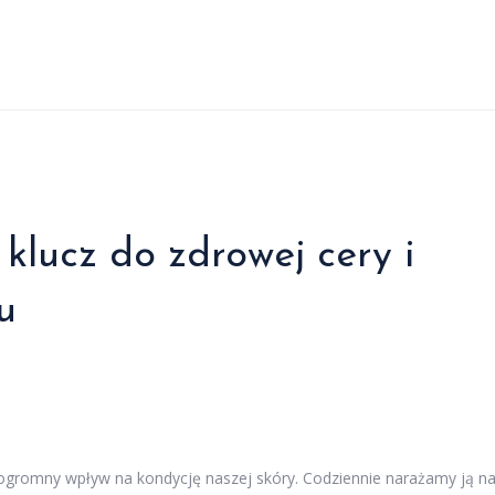
klucz do zdrowej cery i
u
ogromny wpływ na kondycję naszej skóry. Codziennie narażamy ją n