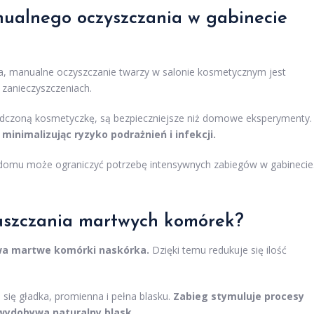
nualnego oczyszczania w gabinecie
, manualne oczyszczanie twarzy w salonie kosmetycznym jest
zanieczyszczeniach.
adczoną kosmetyczkę, są bezpieczniejsze niż domowe eksperymenty.
 minimalizując ryzyko podrażnień i infekcji.
w domu może ograniczyć potrzebę intensywnych zabiegów w gabinecie
złuszczania martwych komórek?
uwa martwe komórki naskórka.
Dzięki temu redukuje się ilość
 się gładka, promienna i pełna blasku.
Zabieg stymuluje procesy
 wydobywa naturalny blask.