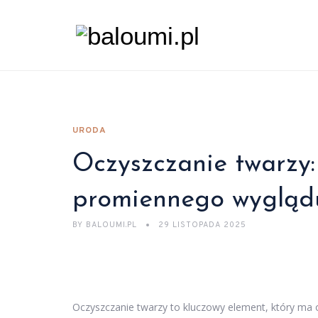
URODA
Oczyszczanie twarzy: 
promiennego wygląd
BY
BALOUMI.PL
29 LISTOPADA 2025
Oczyszczanie twarzy to kluczowy element, który ma 