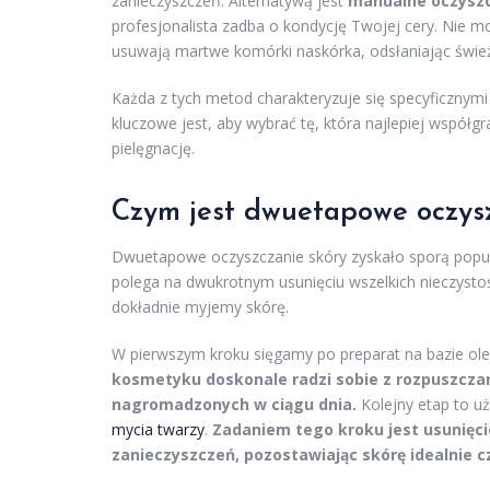
zanieczyszczeń. Alternatywą jest
manualne oczysz
profesjonalista zadba o kondycję Twojej cery. Nie
usuwają martwe komórki naskórka, odsłaniając świe
Każda z tych metod charakteryzuje się specyficznym
kluczowe jest, aby wybrać tę, która najlepiej współ
pielęgnację.
Czym jest dwuetapowe oczys
Dwuetapowe oczyszczanie skóry zyskało sporą popula
polega na dwukrotnym usunięciu wszelkich nieczysto
dokładnie myjemy skórę.
W pierwszym kroku sięgamy po preparat na bazie ole
kosmetyku doskonale radzi sobie z rozpuszcza
nagromadzonych w ciągu dnia.
Kolejny etap to uż
mycia twarzy
.
Zadaniem tego kroku jest usunięcie
zanieczyszczeń, pozostawiając skórę idealnie c