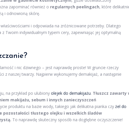
czanie w gabinecie kosmetycznym
, gdzie doświadczony
 można zapominać również o
regularnych peelingach
, które delikatni
żą i odnowioną skórę.
i właściwościami i odpowiada na zróżnicowane potrzeby. Dlatego
gra z Twoim indywidualnym typem cery, zapewniając jej optymalną
zczanie?
rność i nic dziwnego – jest naprawdę proste! W gruncie rzeczy
ści z naszej twarzy. Najpierw wykonujemy demakijaż, a następnie
ju, na przykład po ulubiony
olejek do demakijażu
.
Tłuszcz zawarty
niem makijażu, sebum i innych zanieczyszczeń
ycie produktu na bazie wody, takiego jak delikatna pianka czy
żel do
 pozostałości tłustego olejku i wszelkich śladów
zystą.
To naprawdę skuteczny sposób na dogłębne oczyszczenie!