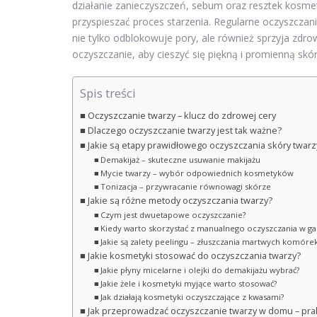
działanie zanieczyszczeń, sebum oraz resztek kosm
przyspieszać proces starzenia. Regularne oczyszczan
nie tylko odblokowuje pory, ale również sprzyja zd
oczyszczanie, aby cieszyć się piękną i promienną skór
Spis treści
Oczyszczanie twarzy – klucz do zdrowej cery
Dlaczego oczyszczanie twarzy jest tak ważne?
Jakie są etapy prawidłowego oczyszczania skóry twarz
Demakijaż – skuteczne usuwanie makijażu
Mycie twarzy – wybór odpowiednich kosmetyków
Tonizacja – przywracanie równowagi skórze
Jakie są różne metody oczyszczania twarzy?
Czym jest dwuetapowe oczyszczanie?
Kiedy warto skorzystać z manualnego oczyszczania w g
Jakie są zalety peelingu – złuszczania martwych komóre
Jakie kosmetyki stosować do oczyszczania twarzy?
Jakie płyny micelarne i olejki do demakijażu wybrać?
Jakie żele i kosmetyki myjące warto stosować?
Jak działają kosmetyki oczyszczające z kwasami?
Jak przeprowadzać oczyszczanie twarzy w domu – pra