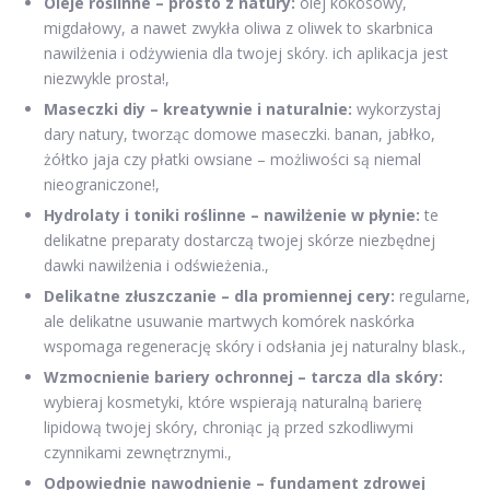
Oleje roślinne – prosto z natury:
olej kokosowy,
migdałowy, a nawet zwykła oliwa z oliwek to skarbnica
nawilżenia i odżywienia dla twojej skóry. ich aplikacja jest
niezwykle prosta!,
Maseczki diy – kreatywnie i naturalnie:
wykorzystaj
dary natury, tworząc domowe maseczki. banan, jabłko,
żółtko jaja czy płatki owsiane – możliwości są niemal
nieograniczone!,
Hydrolaty i toniki roślinne – nawilżenie w płynie:
te
delikatne preparaty dostarczą twojej skórze niezbędnej
dawki nawilżenia i odświeżenia.,
Delikatne złuszczanie – dla promiennej cery:
regularne,
ale delikatne usuwanie martwych komórek naskórka
wspomaga regenerację skóry i odsłania jej naturalny blask.,
Wzmocnienie bariery ochronnej – tarcza dla skóry:
wybieraj kosmetyki, które wspierają naturalną barierę
lipidową twojej skóry, chroniąc ją przed szkodliwymi
czynnikami zewnętrznymi.,
Odpowiednie nawodnienie – fundament zdrowej