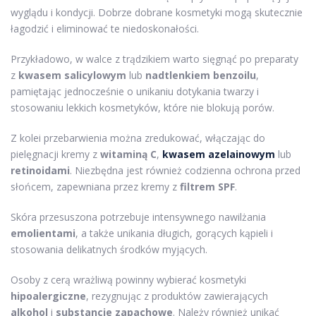
wyglądu i kondycji. Dobrze dobrane kosmetyki mogą skutecznie
łagodzić i eliminować te niedoskonałości.
Przykładowo, w walce z trądzikiem warto sięgnąć po preparaty
z
kwasem salicylowym
lub
nadtlenkiem benzoilu
,
pamiętając jednocześnie o unikaniu dotykania twarzy i
stosowaniu lekkich kosmetyków, które nie blokują porów.
Z kolei przebarwienia można zredukować, włączając do
pielęgnacji kremy z
witaminą C
,
kwasem azelainowym
lub
retinoidami
. Niezbędna jest również codzienna ochrona przed
słońcem, zapewniana przez kremy z
filtrem SPF
.
Skóra przesuszona potrzebuje intensywnego nawilżania
emolientami
, a także unikania długich, gorących kąpieli i
stosowania delikatnych środków myjących.
Osoby z cerą wrażliwą powinny wybierać kosmetyki
hipoalergiczne
, rezygnując z produktów zawierających
alkohol
i
substancje zapachowe
. Należy również unikać