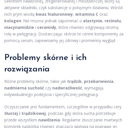
Sekretem nawilżonej, zregenerowanej i młodzieńczej skóry są
aktywne składniki, czyli substancje o potężnym działaniu. Wśród
nich prym wiodą
kwas hialuronowy
,
witamina C
oraz
kolagen
. Nie można jednak zapominać o
elastynie
,
retinolu
,
niacynamidzie
i
ceramidy
, które również odgrywają istotną
rolę w pielęgnacji. Dostarczając skórze te cenne komponenty za
pomocą serum, zapewniamy jej zdrowy i promienny wygląd.
Problemy skórne i ich
rozwiązania
Różne problemy skórne, takie jak
trądzik
,
przebarwienia
,
nadmierna suchość
czy
nadwrażliwość
, wymagają
indywidualnego podejścia i specyficznej pielęgnacji.
Oczyszczanie jest fundamentem, szczególnie w przypadku cery
tłustej i trądzikowej
, podczas gdy skóra sucha potrzebuje
przede wszystkim
nawilżenia
. Regularne złuszczanie martwych
komórek naskórka również znacząco wpływa na poprawę jej