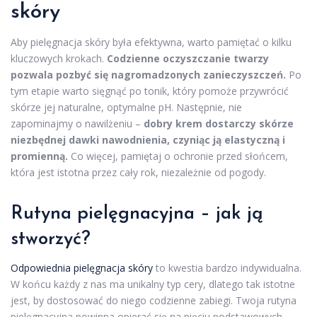
skóry
Aby pielęgnacja skóry była efektywna, warto pamiętać o kilku
kluczowych krokach.
Codzienne oczyszczanie twarzy
pozwala pozbyć się nagromadzonych zanieczyszczeń.
Po
tym etapie warto sięgnąć po tonik, który pomoże przywrócić
skórze jej naturalne, optymalne pH. Następnie, nie
zapominajmy o nawilżeniu –
dobry krem dostarczy skórze
niezbędnej dawki nawodnienia, czyniąc ją elastyczną i
promienną.
Co więcej, pamiętaj o ochronie przed słońcem,
która jest istotna przez cały rok, niezależnie od pogody.
Rutyna pielęgnacyjna – jak ją
stworzyć?
Odpowiednia pielęgnacja skóry
to kwestia bardzo indywidualna.
W końcu każdy z nas ma unikalny typ cery, dlatego tak istotne
jest, by dostosować do niego codzienne zabiegi. Twoja rutyna
pielęgnacyjna powinna opierać się na pięciu podstawowych