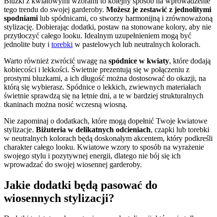
Bluzki z kwiatowymi wzorami to kolejny sposób na wprowadzenie
tego trendu do swojej garderoby.
Możesz je zestawić z jednolitymi
spodniami
lub spódnicami, co stworzy harmonijną i zrównoważoną
stylizację. Dobierając dodatki, postaw na stonowane kolory, aby nie
przytłoczyć całego looku. Idealnym uzupełnieniem mogą być
jednolite buty i
torebki
w pastelowych lub neutralnych kolorach.
Warto również zwrócić uwagę na
spódnice w kwiaty
, które dodają
kobiecości i lekkości. Świetnie prezentują się w połączeniu z
prostymi bluzkami, a ich długość można dostosować do okazji, na
którą się wybierasz. Spódnice o lekkich, zwiewnych materiałach
świetnie sprawdzą się na letnie dni, a te w bardziej strukturalnych
tkaninach można nosić wczesną wiosną.
Nie zapominaj o dodatkach, które mogą dopełnić Twoje kwiatowe
stylizacje.
Biżuteria w delikatnych odcieniach
, czapki lub torebki
w neutralnych kolorach będą doskonałym akcentem, który podkreśli
charakter całego looku. Kwiatowe wzory to sposób na wyrażenie
swojego stylu i pozytywnej energii, dlatego nie bój się ich
wprowadzać do swojej wiosennej garderoby.
Jakie dodatki będą pasować do
wiosennych stylizacji?