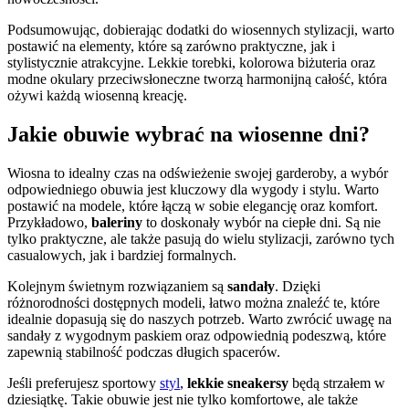
Podsumowując, dobierając dodatki do wiosennych stylizacji, warto
postawić na elementy, które są zarówno praktyczne, jak i
stylistycznie atrakcyjne. Lekkie torebki, kolorowa biżuteria oraz
modne okulary przeciwsłoneczne tworzą harmonijną całość, która
ożywi każdą wiosenną kreację.
Jakie obuwie wybrać na wiosenne dni?
Wiosna to idealny czas na odświeżenie swojej garderoby, a wybór
odpowiedniego obuwia jest kluczowy dla wygody i stylu. Warto
postawić na modele, które łączą w sobie elegancję oraz komfort.
Przykładowo,
baleriny
to doskonały wybór na ciepłe dni. Są nie
tylko praktyczne, ale także pasują do wielu stylizacji, zarówno tych
casualowych, jak i bardziej formalnych.
Kolejnym świetnym rozwiązaniem są
sandały
. Dzięki
różnorodności dostępnych modeli, łatwo można znaleźć te, które
idealnie dopasują się do naszych potrzeb. Warto zwrócić uwagę na
sandały z wygodnym paskiem oraz odpowiednią podeszwą, które
zapewnią stabilność podczas długich spacerów.
Jeśli preferujesz sportowy
styl
,
lekkie sneakersy
będą strzałem w
dziesiątkę. Takie obuwie jest nie tylko komfortowe, ale także