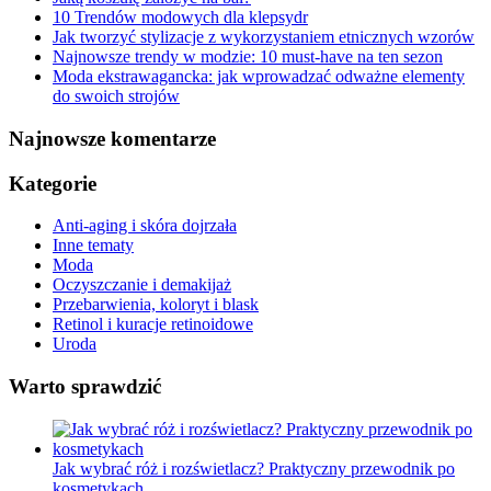
10 Trendów modowych dla klepsydr
Jak tworzyć stylizacje z wykorzystaniem etnicznych wzorów
Najnowsze trendy w modzie: 10 must-have na ten sezon
Moda ekstrawagancka: jak wprowadzać odważne elementy
do swoich strojów
Najnowsze komentarze
Kategorie
Anti-aging i skóra dojrzała
Inne tematy
Moda
Oczyszczanie i demakijaż
Przebarwienia, koloryt i blask
Retinol i kuracje retinoidowe
Uroda
Warto sprawdzić
Jak wybrać róż i rozświetlacz? Praktyczny przewodnik po
kosmetykach