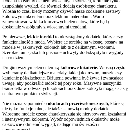
Dodatki to istotny element wiosennych stylizacji, które nie tylko
uzupełniają wygląd, ale również dodają osobistego charakteru.
Wiosna to czas, kiedy możemy ożywić nasze codzienne zestawy
kolorowymi akcentami oraz lekkimi materiałami. Warto
zainwestować w kilka kluczowych elementów, które będą
doskonale współgrały z wiosennymi trendami.
Po pierwsze,
lekkie torebki
to niezastąpiony dodatek, który łączy
funkcjonalność z modą. Wybierając torebkę na wiosnę, postaw na
modele w jaskrawych kolorach lub te z delikatnymi wzorami.
Szerokie ramiączka lub plecione uchwyty dodadzą stylu i wygody
na co dzień.
Drugim ważnym elementem są
kolorowe biżuterie
. Wiosną często
wybieramy delikatniejsze materiały, takie jak drewno, muszle czy
kamienie półszlachetne. Biżuteria powinna być żywa i zwracająca
uwagę, aby podkreślić radość tej pory roku. Masywne naszyjniki,
bransoletki w odważnych kolorach oraz duże kolczyki mogą stać się
centralnym punktem stylizacji.
Nie można zapomnieć o
okularach przeciwsłonecznych
, które są
nie tylko funkcjonalne, ale także stanowią modny dodatek.
Wiosenne modele często charakteryzują się nietypowymi kształtami
i intensywnymi kolorami. Wybór odpowiednich okularów może
całkowicie odmienić wygląd, nadając mu świeżości i
nowoczesności.