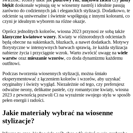
błękit
doskonale wpisują się w wiosenny nastrój i idealnie pasują
zarówno do codziennych jak i eleganckich stylizacji. Dodatkowo, te
odcienie są uniwersalne i świetnie współgrają z innymi kolorami, co
czyni je idealnym wyborem na różne okazje.
Oprócz jednolitych kolorów, wiosna 2023 przynosi ze sobą także
klasyczne kwiatowe wzory
. Kwiaty w różnorodnych odcieniach
będą obecne na sukienkach, bluzkach, a nawet dodatkach. Motywy
florystyczne w intensywnych barwach sprawią, że każda stylizacja
nabierze życia i przyciągnie wzrok. Warto zwrócić uwagę na
wiele
warstw
oraz
mieszanie wzorów
, co doda dynamizmu każdemu
outfitowi.
Podczas tworzenia wiosennych stylizacji, można śmiało
eksperymentować z łączeniem kolorów i wzorów, aby uzyskać
oryginalny i świeży wygląd. Niezależnie od tego, czy preferujesz
odważne neony, delikatne pastele, czy romantyczne kwiaty, wiosna
2023 z pewnością pozwoli Ci na wyrażenie swojego stylu w sposób
pełen energii i radości.
Jakie materiały wybrać na wiosenne
stylizacje?