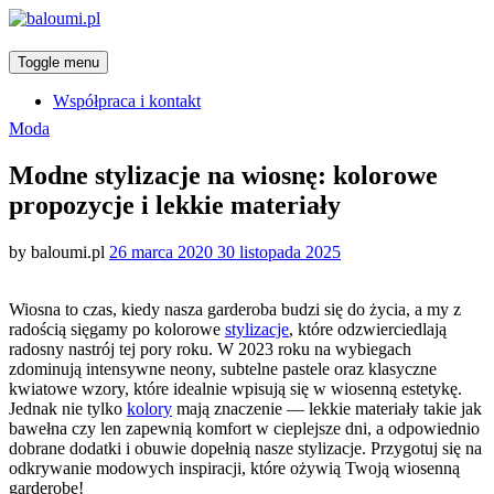
Toggle menu
Współpraca i kontakt
Categories
Moda
Modne stylizacje na wiosnę: kolorowe
propozycje i lekkie materiały
Posted
by
baloumi.pl
26 marca 2020
30 listopada 2025
on
Wiosna to czas, kiedy nasza garderoba budzi się do życia, a my z
radością sięgamy po kolorowe
stylizacje
, które odzwierciedlają
radosny nastrój tej pory roku. W 2023 roku na wybiegach
zdominują intensywne neony, subtelne pastele oraz klasyczne
kwiatowe wzory, które idealnie wpisują się w wiosenną estetykę.
Jednak nie tylko
kolory
mają znaczenie — lekkie materiały takie jak
bawełna czy len zapewnią komfort w cieplejsze dni, a odpowiednio
dobrane dodatki i obuwie dopełnią nasze stylizacje. Przygotuj się na
odkrywanie modowych inspiracji, które ożywią Twoją wiosenną
garderobę!