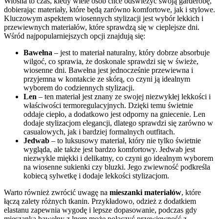
Wiosna to czas, kiedy wiele osób chce odświeżyć swoją garderobę,
dobierając materiały, które będą zarówno komfortowe, jak i stylowe.
Kluczowym aspektem wiosennych stylizacji jest wybór lekkich i
przewiewnych materiałów, które sprawdzą się w cieplejsze dni.
Wśród najpopularniejszych opcji znajdują się:
Bawełna
– jest to materiał naturalny, który dobrze absorbuje
wilgoć, co sprawia, że doskonale sprawdzi się w świeże,
wiosenne dni. Bawełna jest jednocześnie przewiewna i
przyjemna w kontakcie ze skórą, co czyni ją idealnym
wyborem do codziennych stylizacji.
Len
– ten materiał jest znany ze swojej niezwykłej lekkości i
właściwości termoregulacyjnych. Dzięki temu świetnie
oddaje ciepło, a dodatkowo jest odporny na gniecenie. Len
dodaje stylizacjom elegancji, dlatego sprawdzi się zarówno w
casualowych, jak i bardziej formalnych outfitach.
Jedwab
– to luksusowy materiał, który nie tylko świetnie
wygląda, ale także jest bardzo komfortowy. Jedwab jest
niezwykle miękki i delikatny, co czyni go idealnym wyborem
na wiosenne sukienki czy bluzki. Jego zwiewność podkreśla
kobiecą sylwetkę i dodaje lekkości stylizacjom.
Warto również zwrócić uwagę na
mieszanki materiałów
, które
łączą zalety różnych tkanin. Przykładowo, odzież z dodatkiem
elastanu zapewnia wygodę i lepsze dopasowanie, podczas gdy
mieszanka bawełny z lnem może połączyć przewiewność z