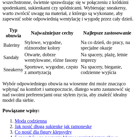
wszechstronne, świetnie sprawdzając się w połączeniu z krótkimi
spodenkami, sukienkami czy spódnicami. Wybierając sneakersy,
warto zwrócić uwagę na materiał, z którego są wykonane, aby
zapewnić sobie odpowiednią wentylację i wygodę przez cały dzień.
Typ
Najważniejsze cechy
Najlepsze zastosowanie
obuwia
Stylowe, wygodne,
Na co dzień, do pracy, na
Baleriny
różnorodne kolory
specjalne okazje
Otwarte, dobrze
Na spacery, plażę, letnie
Sandały
wentylowane, różne fasony
imprezy
Sportowe, wygodne, często
Na spacery, bieganie,
Sneakersy
z amortyzacją
codzienne wyjścia
Wybór odpowiedniego obuwia na wiosenne dni może znacząco
wpłynąć na komfort i samopoczucie, dlatego warto zastanowić się
nad swoimi preferencjami oraz stylem życia, aby znaleźć idealny
model dla siebie.
Powiązane wpisy:
Moda codzienna
Jak nosić długą sukienkę jak ramoneskę
Co nosić dla figury klepsydry