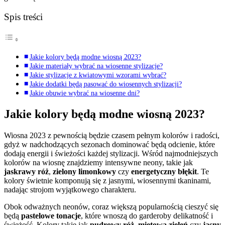
Spis treści
Jakie kolory będą modne wiosną 2023?
Jakie materiały wybrać na wiosenne stylizacje?
Jakie stylizacje z kwiatowymi wzorami wybrać?
Jakie dodatki będą pasować do wiosennych stylizacji?
Jakie obuwie wybrać na wiosenne dni?
Jakie kolory będą modne wiosną 2023?
Wiosna 2023 z pewnością będzie czasem pełnym kolorów i radości,
gdyż w nadchodzących sezonach dominować będą odcienie, które
dodają energii i świeżości każdej stylizacji. Wśród najmodniejszych
kolorów na wiosnę znajdziemy intensywne neony, takie jak
jaskrawy róż
,
zielony limonkowy
czy
energetyczny błękit
. Te
kolory świetnie komponują się z jasnymi, wiosennymi tkaninami,
nadając strojom wyjątkowego charakteru.
Obok odważnych neonów, coraz większą popularnością cieszyć się
będą
pastelowe tonacje
, które wnoszą do garderoby delikatność i
świeżość. Kolory takie jak
pudrowy róż
,
miętowa zieleń
czy
jasny