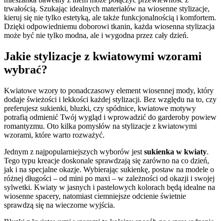
trwałością. Szukając idealnych materiałów na wiosenne stylizacje,
kieruj się nie tylko estetyką, ale także funkcjonalnością i komfortem.
Dzięki odpowiedniemu doborowi tkanin, każda wiosenna stylizacja
może być nie tylko modna, ale i wygodna przez cały dzień.
Jakie stylizacje z kwiatowymi wzorami
wybrać?
Kwiatowe wzory to ponadczasowy element wiosennej mody, który
dodaje świeżości i lekkości każdej stylizacji. Bez względu na to, czy
preferujesz sukienki, bluzki, czy spódnice, kwiatowe motywy
potrafią odmienić Twój wygląd i wprowadzić do garderoby powiew
romantyzmu. Oto kilka pomysłów na stylizacje z kwiatowymi
wzorami, które warto rozważyć.
Jednym z najpopularniejszych wyborów jest
sukienka w kwiaty
.
Tego typu kreacje doskonale sprawdzają się zarówno na co dzień,
jak i na specjalne okazje. Wybierając sukienkę, postaw na modele o
różnej długości – od mini po maxi – w zależności od okazji i swojej
sylwetki. Kwiaty w jasnych i pastelowych kolorach będą idealne na
wiosenne spacery, natomiast ciemniejsze odcienie świetnie
sprawdzą się na wieczorne wyjścia.