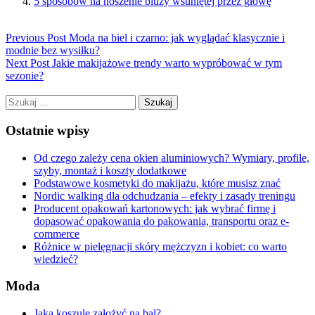
5 sposobów na noszenie bluzy wsuniętej przez głowę
Previous Post
Moda na biel i czarno: jak wyglądać klasycznie i
modnie bez wysiłku?
Next Post
Jakie makijażowe trendy warto wypróbować w tym
sezonie?
Szukaj:
Ostatnie wpisy
Od czego zależy cena okien aluminiowych? Wymiary, profile,
szyby, montaż i koszty dodatkowe
Podstawowe kosmetyki do makijażu, które musisz znać
Nordic walking dla odchudzania – efekty i zasady treningu
Producent opakowań kartonowych: jak wybrać firmę i
dopasować opakowania do pakowania, transportu oraz e-
commerce
Różnice w pielęgnacji skóry mężczyzn i kobiet: co warto
wiedzieć?
Moda
Jaką koszulę założyć na bal?