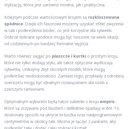
stylizację, która jest zarówno modna, jak i praktyczna.
Kolejnym podczas wartościowym krojem są
rozkloszowane
spódnice
. Dzięki ich fasonowi możemy uzyskać efekt zwężenia
w talii i podkreślenia bioder, co jest korzystne dla sylwetki.
Dobrze dobrane spódnice mogą być noszone na wiele okazji,
od codziennych po bardziej formalne wyjścia.
Warto również sięgać po
płaszcze i kurtki
o prostym kroju,
które nie tylko dodają stylu, ale także optycznie wydłużają
sylwetkę. Unikajmy zbyt obcisłych modeli, które mogą
podkreślać niedoskonałości. Zamiast tego, przykłady z odrobiną
oversize’u mogą być idealnym rozwiązaniem dla osób z
szerszymi ramionami.
Optymalnym wyborem będą także sukienki o kroju
empire
,
które są zszywane pod biustem i delikatnie opadają w dół. To
doskonały sposób na ukrycie brzuszka oraz nadprogramowych
centymetrów w okolicy talii. Można je łączyć z paskami, aby
podkreślić talię i dodać całej stylizacji kształt.