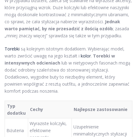
W przypadku biżuterii, zaleca się stawianie na wyraziste akcenty,
które przyciągną wzrok. Duże kolczyki lub efektowne naszyjniki
mogą doskonale kontrastować z minimalistycznymi ubraniami,
co sprawi, że cała stylizacja nabierze wyrazistości.
Jednak
warto pamiętać, by nie przesadzić z ilością ozdób
; zasada
„mniej znaczy więcej” sprawdza się także w tym przypadku.
Torebki
są kolejnym istotnym dodatkiem. Wybierając model,
warto zwrócić uwagę na jego kształt i
kolor
.
Torebki w
intensywnych odcieniach
lub w nietypowych fasonach mogą
dodać odrobiny szaleństwa do stonowanej stylizacji.
Dodatkowo, wygodne buty to niezbędny element, który
powinien współgrać z resztą outfitu, a jednocześnie zapewniać
komfort podczas noszenia.
Typ
Cechy
Najlepsze zastosowanie
dodatku
Wyraziste kolczyki,
Uzupełnienie
Biżuteria
efektowne
minimalistycznych stylizacji