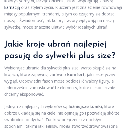
kolorystycznymi, łącząc odcienie, które współgrają z naszą
karnacją
oraz stylem życia. Kluczem jest znalezienie równowagi
między popularnymi trendami, a tym co czujemy się dobrze
nosząc. Świadomość, jak kolory i wzory wpływają na naszą
sylwetkę, może znacznie ułatwić wybór idealnych ubrań.
Jakie kroje ubrań najlepiej
pasują do sylwetki plus size?
Wybierając ubrania dla sylwetki plus size, warto skupić się na
krojach, które zapewnią zarówno
komfort
, jak i estetyczny
wygląd. Odpowiedni fason może podkreślić walory figury, a
jednocześnie zamaskować te elementy, które niekoniecznie
chcemy eksponować.
Jednym z najlepszych wyborów są
luźniejsze tuniki
, które
dobrze układają się na ciele, nie opinają go i pozwalają skórze
swobodnie oddychać. Tuniki w połączeniu z obcisłymi
spodniami, takimi jak leginsy, mogą stworzyć zrównoważoną