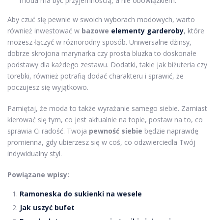
moda ma być przyjemnością, a nie obowiązkiem.
Aby czuć się pewnie w swoich wyborach modowych, warto
również inwestować w
bazowe
elementy garderoby
, które
możesz łączyć w różnorodny sposób. Uniwersalne dżinsy,
dobrze skrojona marynarka czy prosta bluzka to doskonałe
podstawy dla każdego zestawu. Dodatki, takie jak biżuteria czy
torebki, również potrafią dodać charakteru i sprawić, że
poczujesz się wyjątkowo.
Pamiętaj, że moda to także wyrażanie samego siebie. Zamiast
kierować się tym, co jest aktualnie na topie, postaw na to, co
sprawia Ci radość. Twoja
pewność siebie
będzie naprawdę
promienna, gdy ubierzesz się w coś, co odzwierciedla Twój
indywidualny styl.
Powiązane wpisy:
Ramoneska do sukienki na wesele
Jak uszyć bufet