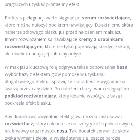
pragnących uzyskać promienny efekt.
Podczas pielęgnacji warto sięgnąć po
serum rozświetlające
,
które można nałożyć pod krem nawilżający. Dzięki niemu skóra
nabierze zdrowego blasku już przed nałożeniem makijażu.
Innym rozwiązaniem są nawilżające
kremy z drobinkami
rozświetlającymi
, które nie tylko poprawiają kondycję skóry,
ale również nadają jej subtelny połysk.
W makijażu kluczową rolę odgrywa także odpowiednia
baza
.
Wybór bazy z efektem glow pomoże w uzyskaniu
długotrwałego efektu i sprawi, że skóra będzie wyglądać na
świeżą przez cały dzień. Po nałożeniu bazy, warto sięgnąć po
podkład rozświetlający
, który idealnie współgra z bazą i
podkreśla efekt blasku.
Aby dodatkowo uwydatnić efekt glow, można zastosować
rozświetlacz
, który nakłada się na szczyty kości policzkowych,
łuk brwiowy oraz mostek
nosa
. Taki dodatek sprawi, że skóra
zyska wymiar i głębię, a wygląd stanie się jeszcze bardziej