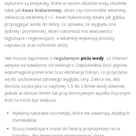
wyborem są preparaty, które w swoim składzie mają składniki
takie jak
kwas hialuronowy
, aloes czy różnorodne witaminy,
zwłaszcza witaminę E i C. Kwas hialuronowy działa jak gąbka,
przyciągając wodę do skóry, co sprawia, że wygląda ona
jędrniej i promienniej. Aloes natomiast ma właściwości
łagodzące i regenerujące, a witaminy wspierają procesy
naprawcze oraz ochronne skóry.
Nie można zapominać o
regularnym
piciu wody
, co również
wpływa na nawilżenie od wewnątrz. Odpowiednia ilość płynów
wspomaga krążenie krwi oraz eliminację toksyn, co przyczynia
się do zachowania zdrowego wyglądu cery. Zaleca się, aby
dorosła osoba piła co najmniej 1,5 do 2 litrów wody dziennie,
jednak w okresie letnim lub przy intensywnym wysiłku fizycznym
ilość ta może być większa.
Wybieraj naturalne kosmetyki, które nie zawierają zbędnych
chemikaliów.
Stosuj nawilżające maski do twarzy przynajmniej raz w
tygodniu, aby intensywnie zregenerować skórę.