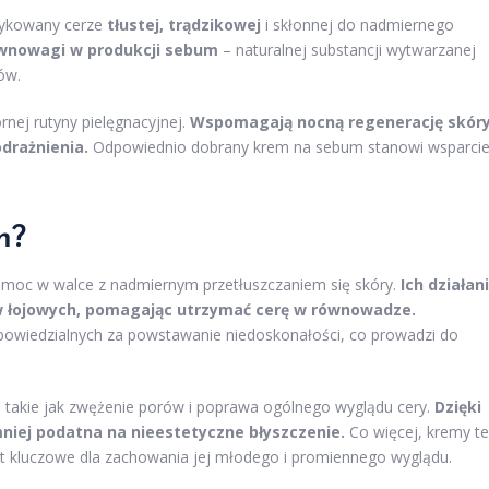
dykowany cerze
tłustej, trądzikowej
i skłonnej do nadmiernego
ównowagi w produkcji sebum
– naturalnej substancji wytwarzanej
ów.
nej rutyny pielęgnacyjnej.
Wspomagają nocną regenerację skóry
odrażnienia.
Odpowiednio dobrany krem na sebum stanowi wsparci
m?
omoc w walce z nadmiernym przetłuszczaniem się skóry.
Ich działan
ów łojowych, pomagając utrzymać cerę w równowadze.
powiedzialnych za powstawanie niedoskonałości, co prowadzi do
 takie jak zwężenie porów i poprawa ogólnego wyglądu cery.
Dzięki
mniej podatna na nieestetyczne błyszczenie.
Co więcej, kremy te
t kluczowe dla zachowania jej młodego i promiennego wyglądu.