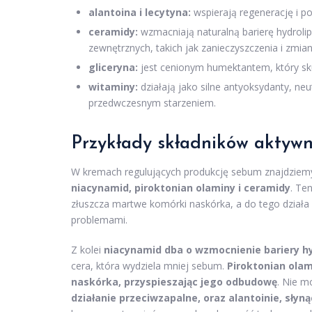
alantoina i lecytyna:
wspierają regenerację i po
ceramidy:
wzmacniają naturalną barierę hydroli
zewnętrznych, takich jak zanieczyszczenia i zmia
gliceryna:
jest cenionym humektantem, który skut
witaminy:
działają jako silne antyoksydanty, neu
przedwczesnym starzeniem.
Przykłady składników aktyw
W kremach regulujących produkcję sebum znajdziemy
niacynamid, piroktonian olaminy i ceramidy
. Te
złuszcza martwe komórki naskórka, a do tego działa 
problemami.
Z kolei
niacynamid dba o wzmocnienie bariery hy
cera, która wydziela mniej sebum.
Piroktonian olam
naskórka, przyspieszając jego odbudowę
. Nie 
działanie przeciwzapalne, oraz alantoinie, słyn