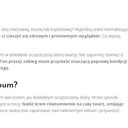
cery mieszanej, tłustej lub trądzikowej? Wypróbuj krem normalizując
ci cieszyć się zdrowym i promiennym wyglądem.
Co więcej,
krem w dokładnie oczyszczoną skórę twarzy. Nie zapomnij również o
Ten prosty zabieg może przynieść znaczącą poprawę kondycji
wagę.
ebum?
bum wieczorem, po dokładnym oczyszczeniu skóry. W ten sposób
zące w nocy.
Nałóż krem równomiernie na całą twarz, omijając
oże skutecznie zapanować nad nadmiernym sebum i przywrócić