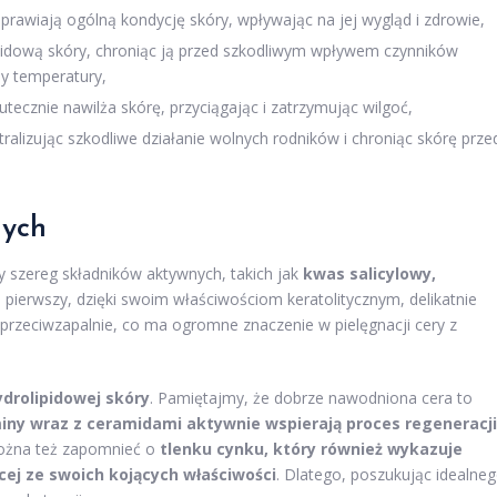
prawiają ogólną kondycję skóry, wpływając na jej wygląd i zdrowie,
pidową skóry, chroniąc ją przed szkodliwym wpływem czynników
ny temperatury,
ecznie nawilża skórę, przyciągając i zatrzymując wilgoć,
tralizując szkodliwe działanie wolnych rodników i chroniąc skórę prze
nych
 szereg składników aktywnych, takich jak
kwas salicylowy,
n pierwszy, dzięki swoim właściwościom keratolitycznym, delikatnie
przeciwzapalnie, co ma ogromne znaczenie w pielęgnacji cery z
drolipidowej skóry
. Pamiętajmy, że dobrze nawodniona cera to
iny wraz z ceramidami aktywnie wspierają proces regeneracji
można też zapomnieć o
tlenku cynku, który również wykazuje
ącej ze swoich kojących właściwości
. Dlatego, poszukując idealne