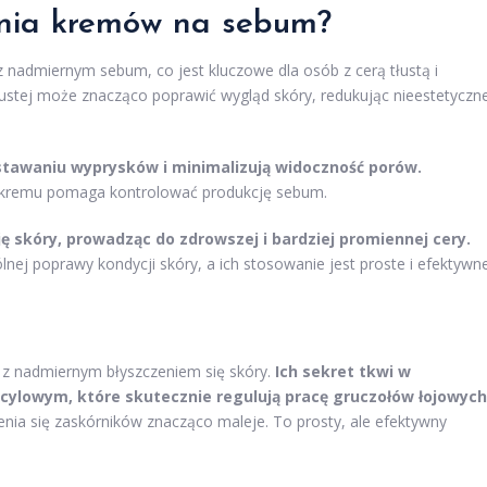
wania kremów na sebum?
 nadmiernym sebum, co jest kluczowe dla osób z cerą tłustą i
ustej może znacząco poprawić wygląd skóry, redukując nieestetyczn
tawaniu wyprysków i minimalizują widoczność porów.
kremu pomaga kontrolować produkcję sebum.
ę skóry, prowadząc do zdrowszej i bardziej promiennej cery.
lnej poprawy kondycji skóry, a ich stosowanie jest proste i efektywne
z nadmiernym błyszczeniem się skóry.
Ich sekret tkwi w
icylowym, które skutecznie regulują pracę gruczołów łojowych
ienia się zaskórników znacząco maleje. To prosty, ale efektywny