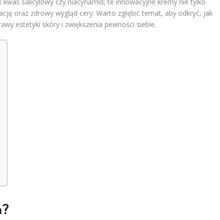
kwas salicylowy czy niacynamid, te innowacyjne kremy nie tylko
ację oraz zdrowy wygląd cery. Warto zgłębić temat, aby odkryć, jak
wy estetyki skóry i zwiększenia pewności siebie.
m?