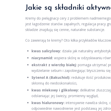
Jakie są składniki akty
Kremy do pielęgnacji cery z problemem nadmiernego 
jest łagodzenie stanów zapalnych, regulacja pracy 
składzie znajdują się cenne, naturalne substancje.
Co zawierają te kremy? Oto kilka przykładów kluczow
kwas salicylowy:
działa jak naturalny antybiotyk
niacynamid:
wspiera skórę w odzyskiwaniu równow
ekstrakt z wierzby białej:
pomaga utrzymać pra
wydzielanie sebum i zapobiegając błyszczeniu się
Sytenol A (Bakuchiol):
redukuje ilość produkowa
skłonną do niedoskonałości,
kwas mlekowy i glikolowy:
delikatnie złuszcza
odsłaniając jej świeży, promienny wygląd,
kwas hialuronowy:
intensywnie nawilża skórę, 
odpowiednie nawodnienie jest podstawą jej zdr