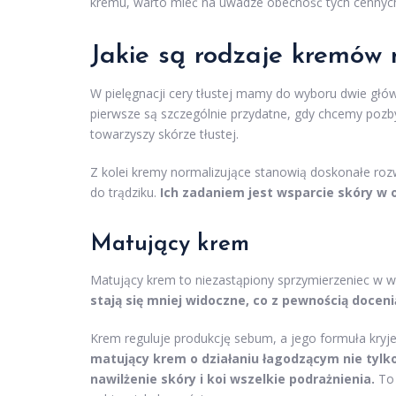
kremu, warto mieć na uwadze obecność tych cennych
Jakie są rodzaje kremów
W pielęgnacji cery tłustej mamy do wyboru dwie głó
pierwsze są szczególnie przydatne, gdy chcemy pozby
towarzyszy skórze tłustej.
Z kolei kremy normalizujące stanowią doskonałe rozw
do trądziku.
Ich zadaniem jest wsparcie skóry w
Matujący krem
Matujący krem to niezastąpiony sprzymierzeniec w w
stają się mniej widoczne, co z pewnością docenią
Krem reguluje produkcję sebum, a jego formuła kryje
matujący krem o działaniu łagodzącym nie tylk
nawilżenie skóry i koi wszelkie podrażnienia.
To 