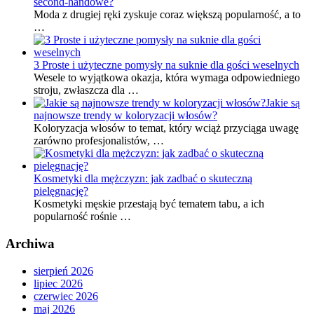
second-handowe?
Moda z drugiej ręki zyskuje coraz większą popularność, a to
…
3 Proste i użyteczne pomysły na suknie dla gości weselnych
Wesele to wyjątkowa okazja, która wymaga odpowiedniego
stroju, zwłaszcza dla …
Jakie są
najnowsze trendy w koloryzacji włosów?
Koloryzacja włosów to temat, który wciąż przyciąga uwagę
zarówno profesjonalistów, …
Kosmetyki dla mężczyzn: jak zadbać o skuteczną
pielęgnację?
Kosmetyki męskie przestają być tematem tabu, a ich
popularność rośnie …
Archiwa
sierpień 2026
lipiec 2026
czerwiec 2026
maj 2026