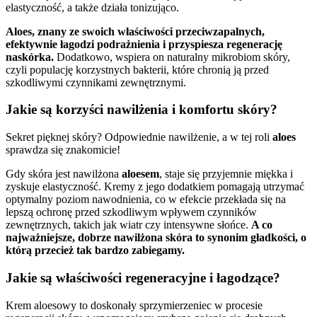
elastyczność, a także działa tonizująco.
Aloes, znany ze swoich właściwości przeciwzapalnych,
efektywnie łagodzi podrażnienia i przyspiesza regenerację
naskórka.
Dodatkowo, wspiera on naturalny mikrobiom skóry,
czyli populację korzystnych bakterii, które chronią ją przed
szkodliwymi czynnikami zewnętrznymi.
Jakie są korzyści nawilżenia i komfortu skóry?
Sekret pięknej skóry? Odpowiednie nawilżenie, a w tej roli
aloes
sprawdza się znakomicie!
Gdy skóra jest nawilżona
aloesem
, staje się przyjemnie miękka i
zyskuje elastyczność. Kremy z jego dodatkiem pomagają utrzymać
optymalny poziom nawodnienia, co w efekcie przekłada się na
lepszą ochronę przed szkodliwym wpływem czynników
zewnętrznych, takich jak wiatr czy intensywne słońce.
A co
najważniejsze, dobrze nawilżona skóra to synonim gładkości, o
którą przecież tak bardzo zabiegamy.
Jakie są właściwości regeneracyjne i łagodzące?
Krem aloesowy to doskonały sprzymierzeniec w procesie