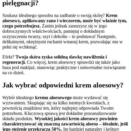
pielęgnacji?
Szukasz idealnego sposobu na zadbanie o swoją skórę?
Krem
aloesowy, aplikowany rano i wieczorem, może być właśnie tym,
czego potrzebujesz.
Zanim jednak zanurzysz się w jego
dobroczynnych właściwościach, pamiętaj o dokładnym
oczyszczeniu twarzy, szyi i dekoltu – to podstawa! Następnie,
delikatnymi, okrężnymi ruchami wmasuj krem, pozwalając mu w
pełni się wchłonąć.
Efekt?
Twoja skóra zyska solidną dawkę nawilżenia i
regeneracji.
Co więcej, krem aloesowy sprawdzi się także jako
baza pod makijaż, stanowiąc praktyczne i uniwersalne rozwiązanie
na co dzień.
Jak wybrać odpowiedni krem aloesowy?
Wybór idealnego
kremu aloesowego
może wydawać się
wyzwaniem. Skupiając się na kilku istotnych kwestiach, z
pewnością znajdziesz ten, który najlepiej odpowiada Twoim
potrzebom. Kluczową sprawą jest dokładne przeanalizowanie
składu produktu.
Wysokiej jakości krem aloesowy powinien
charakteryzować się znaczną zawartością aloesu – idealnie, jeśli
jego stężenie przekracza 50%.
Im bardziej naturalny i krótszy