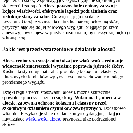
regeneracji skóry, wspomagający szybsze gojenie się drobnych
skaleczeń i zadrapań.
Aloes, powszechnie ceniony za swoje
kojące właściwości, efektywnie łagodzi podrażnienia oraz
redukuje stany zapalne.
Co więcej, jego działanie
przeciwbakteryjne wzmacnia naturalną barierę ochronną skóry,
przyczyniając się do jej zdrowego wyglądu. Sięgając po krem
aloesowy, inwestujesz w prosty sposób na to, by cieszyć się piękną i
zdrową cerą.
Jakie jest przeciwstarzeniowe działanie aloesu?
Aloes, ceniony za swoje odmładzające właściwości, redukuje
widoczność zmarszczek i wyraźnie poprawia jędrność skóry.
Roślina ta stymuluje naturalną produkcję kolagenu i elastyny,
kluczowych składników wpływających na zachowanie młodego i
promiennego wyglądu.
Dzięki regularnemu stosowaniu aloesu, można skutecznie
spowolnić procesy starzenia się skóry.
Witamina C, obecna w
aloesie, zapewnia ochronę kolagenu i elastyny przed
szkodliwym działaniem czynników zewnętrznych.
Dodatkowo,
witamina E wykazuje silne działanie antyoksydacyjne, a kojące i
nawilżające
właściwości aloesu
przynoszą ulgę podrażnionej
skórze.