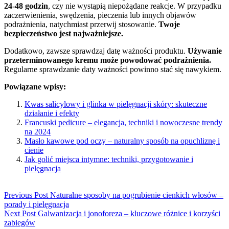
24-48 godzin
, czy nie wystąpią niepożądane reakcje. W przypadku
zaczerwienienia, swędzenia, pieczenia lub innych objawów
podrażnienia, natychmiast przerwij stosowanie.
Twoje
bezpieczeństwo jest najważniejsze.
Dodatkowo, zawsze sprawdzaj datę ważności produktu.
Używanie
przeterminowanego kremu może powodować podrażnienia.
Regularne sprawdzanie daty ważności powinno stać się nawykiem.
Powiązane wpisy:
Kwas salicylowy i glinka w pielęgnacji skóry: skuteczne
działanie i efekty
Francuski pedicure – elegancja, techniki i nowoczesne trendy
na 2024
Masło kawowe pod oczy – naturalny sposób na opuchliznę i
cienie
Jak golić miejsca intymne: techniki, przygotowanie i
pielęgnacja
Previous Post
Naturalne sposoby na pogrubienie cienkich włosów –
porady i pielęgnacja
Next Post
Galwanizacja i jonoforeza – kluczowe różnice i korzyści
zabiegów