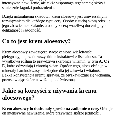
intensywne nawilżenie, ale także wspomaga regenerację skóry i
skutecznie łagodzi podrażnienia.
Dzięki naturalnemu składowi, krem aloesowy jest uniwersalnym
rozwiązaniem dla każdego typu cery. Osoby z suchą skórą odczują
jego zbawienne działanie, a osoby z cerą wrażliwą docenią jego
delikatność i łagodność.
Co to jest krem aloesowy?
Krem aloesowy zawdzięcza swoje cenione właściwości
pielęgnacyjne przede wszystkim ekstraktowi z liści aloesu. Ta
wyjątkowa roślina to prawdziwa skarbnica witamin, w tym
A, C i
E
, które odżywiają i chronią skórę. Oprócz tego, aloes obfituje w
minerały i aminokwasy, niezbędne dla jej zdrowia i witalności.
Lekka konsystencja kremu sprawia, że błyskawicznie się wchłania,
pozostawiając skórę nawilżoną i odświeżoną.
Jakie są korzyści z używania kremu
aloesowego?
Krem aloesowy to doskonały sposób na zadbanie o cerę.
Oferuje
on intensywne nawilżenie, które przywraca skórze jędrność i