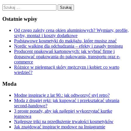
Szukaj:
Ostatnie wpisy
Od czego zależy cena okien aluminiowych? Wymiary, profile,
szyby, montaż i koszty dodatkowe
Podstawowe kosmetyki do makijażu, które musisz znać
Nordic walking dla odchudzania – efekty i zasady treningu
Producent opakowań kartonowych: jak wybrać firmę i
dopasować opakowania do pakowania, transportu oraz e-
commerce
Różnice w pielęgnacji skóry mężczyzn i kobiet: co warto
wiedzieć?
Moda
Modne inspiracje z lat 90.: jak odtworzyć styl retro?
Moda z drugiej ręki: jak kupować i przekształcać ubrania
second-handowe?
3 proste porady, aby jak najlepiej wykorzystać kurtkę
jeansową
Najlepsze triki na przedłużenie trwałości kosmetyków
Jak znajdować inspiracje modowe na Instagramie