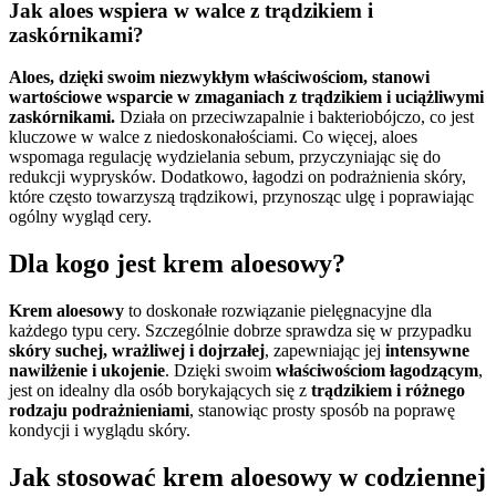
Jak aloes wspiera w walce z trądzikiem i
zaskórnikami?
Aloes, dzięki swoim niezwykłym właściwościom, stanowi
wartościowe wsparcie w zmaganiach z trądzikiem i uciążliwymi
zaskórnikami.
Działa on przeciwzapalnie i bakteriobójczo, co jest
kluczowe w walce z niedoskonałościami. Co więcej, aloes
wspomaga regulację wydzielania sebum, przyczyniając się do
redukcji wyprysków. Dodatkowo, łagodzi on podrażnienia skóry,
które często towarzyszą trądzikowi, przynosząc ulgę i poprawiając
ogólny wygląd cery.
Dla kogo jest krem aloesowy?
Krem aloesowy
to doskonałe rozwiązanie pielęgnacyjne dla
każdego typu cery. Szczególnie dobrze sprawdza się w przypadku
skóry suchej, wrażliwej i dojrzałej
, zapewniając jej
intensywne
nawilżenie i ukojenie
. Dzięki swoim
właściwościom łagodzącym
,
jest on idealny dla osób borykających się z
trądzikiem i różnego
rodzaju podrażnieniami
, stanowiąc prosty sposób na poprawę
kondycji i wyglądu skóry.
Jak stosować krem aloesowy w codziennej