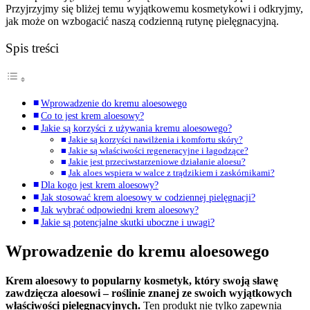
Przyjrzyjmy się bliżej temu wyjątkowemu kosmetykowi i odkryjmy,
jak może on wzbogacić naszą codzienną rutynę pielęgnacyjną.
Spis treści
Wprowadzenie do kremu aloesowego
Co to jest krem aloesowy?
Jakie są korzyści z używania kremu aloesowego?
Jakie są korzyści nawilżenia i komfortu skóry?
Jakie są właściwości regeneracyjne i łagodzące?
Jakie jest przeciwstarzeniowe działanie aloesu?
Jak aloes wspiera w walce z trądzikiem i zaskórnikami?
Dla kogo jest krem aloesowy?
Jak stosować krem aloesowy w codziennej pielęgnacji?
Jak wybrać odpowiedni krem aloesowy?
Jakie są potencjalne skutki uboczne i uwagi?
Wprowadzenie do kremu aloesowego
Krem aloesowy to popularny kosmetyk, który swoją sławę
zawdzięcza aloesowi – roślinie znanej ze swoich wyjątkowych
właściwości pielęgnacyjnych.
Ten produkt nie tylko zapewnia