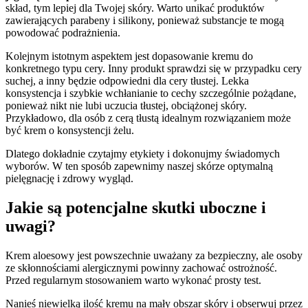
skład, tym lepiej dla Twojej skóry. Warto unikać produktów
zawierających parabeny i silikony, ponieważ substancje te mogą
powodować podrażnienia.
Kolejnym istotnym aspektem jest dopasowanie kremu do
konkretnego typu cery. Inny produkt sprawdzi się w przypadku cery
suchej, a inny będzie odpowiedni dla cery tłustej. Lekka
konsystencja i szybkie wchłanianie to cechy szczególnie pożądane,
ponieważ nikt nie lubi uczucia tłustej, obciążonej skóry.
Przykładowo, dla osób z cerą tłustą idealnym rozwiązaniem może
być krem o konsystencji żelu.
Dlatego dokładnie czytajmy etykiety i dokonujmy świadomych
wyborów. W ten sposób zapewnimy naszej skórze optymalną
pielęgnację i zdrowy wygląd.
Jakie są potencjalne skutki uboczne i
uwagi?
Krem aloesowy jest powszechnie uważany za bezpieczny, ale osoby
ze skłonnościami alergicznymi powinny zachować ostrożność.
Przed regularnym stosowaniem warto wykonać prosty test.
Nanieś niewielką ilość kremu na mały obszar skóry i obserwuj przez