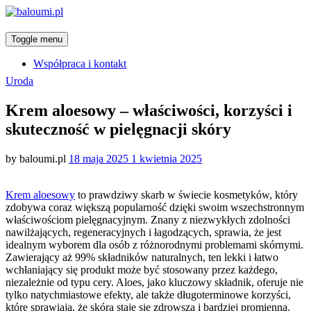
Toggle menu
Współpraca i kontakt
Categories
Uroda
Krem aloesowy – właściwości, korzyści i
skuteczność w pielęgnacji skóry
Posted
by
baloumi.pl
18 maja 2025
1 kwietnia 2025
on
Krem aloesowy
to prawdziwy skarb w świecie kosmetyków, który
zdobywa coraz większą popularność dzięki swoim wszechstronnym
właściwościom pielęgnacyjnym. Znany z niezwykłych zdolności
nawilżających, regeneracyjnych i łagodzących, sprawia, że jest
idealnym wyborem dla osób z różnorodnymi problemami skórnymi.
Zawierający aż 99% składników naturalnych, ten lekki i łatwo
wchłaniający się produkt może być stosowany przez każdego,
niezależnie od typu cery. Aloes, jako kluczowy składnik, oferuje nie
tylko natychmiastowe efekty, ale także długoterminowe korzyści,
które sprawiają, że skóra staje się zdrowsza i bardziej promienna.