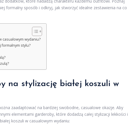
az dodatków, które nadadzą charakteru każdemu outfitowi. Poznaj
iej formalny sposób i odkryj, jak stworzyć idealne zestawienia na co
li w casualowym wydaniu?
j formalnym stylu?
ulą?
szulą?
y na stylizację białej koszuli w
ią można zaadaptować na bardziej swobodne, casualowe okazje. Aby
nnymi elementami garderoby, które dodadzą całej stylizacji lekkości i
 białej koszuli w casualowym wydaniu: