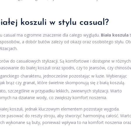
ałej koszuli w stylu casual?
lu casual ma ogromne znaczenie dla całego wyglądu.
Biała koszula
sposobów, a dobór butów zależy od okazji oraz osobistego stylu. Ot
lizacjach.
orów do casualowych stylizacji. Są komfortowe i dostępne w różnych
asowanie do białej koszuli oraz spodni, czy to jeansów, czy chinosó
leganckiego charakteru, jednocześnie pozostając w luzie. Wybierając
k brąz czy granat, które świetnie skomponują się z białą koszulą.
o, szczególnie w przypadku lekkich, zwiewnych stylizacji. Warto
rnych na działanie wody, co zwiększy komfort noszenia.
białej koszuli, jednak kluczowym elementem pozostaje wygoda.
ze pasować do reszty stroju, aby stworzyć harmonijną całość. Wart
rych wykonane są buty, ponieważ wpływa to na komfort noszenia ora