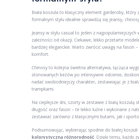
Biała koszula to klasyczny element garderoby, któr
formalnym stylu idealnie sprawdzą się jeansy, chinos
Jeansy w stylu casual to jeden z najpopularniejszyc
zależności od okazji. Ciekawe, lekko przetarte model
bardziej eleganckie. Warto zwrócić uwagę na fason – l
komfort.
Chinosy to kolejna świetna alternatywa, łącząca wy
stonowanych beżów po intensywne odcienie, doskon
nadać swobodniejszy charakter, zestawiając je z bia
trampkami.
Na cieplejsze dni, szorty w zestawie z białą koszulą
długość oraz fason – te lekko luźne i wykonane z na
zestawiać zarówno z klasycznymi butami, jak i sport
Podsumowując, wybierając spodnie do białej koszuli
kolorystyczną różnorodność
. Dzięki temu, każdy 