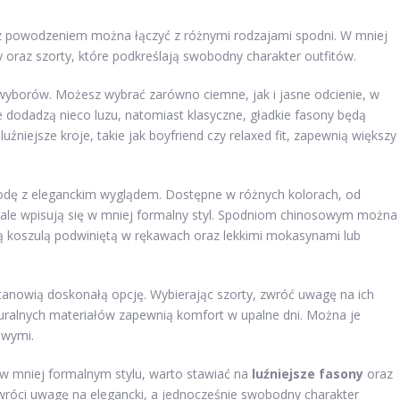
y z powodzeniem można łączyć z różnymi rodzajami spodni. W mniej
y oraz szorty, które podkreślają swobodny charakter outfitów.
h wyborów. Możesz wybrać zarówno ciemne, jak i jasne odcienie, w
e dodadzą nieco luzu, natomiast klasyczne, gładkie fasony będą
uźniejsze kroje, takie jak boyfriend czy relaxed fit, zapewnią większy
godę z eleganckim wyglądem. Dostępne w różnych kolorach, od
ale wpisują się w mniej formalny styl. Spodniom chinosowym można
łą koszulą podwiniętą w rękawach oraz lekkimi mokasynami lub
 stanowią doskonałą opcję. Wybierając szorty, zwróć uwagę na ich
turalnych materiałów zapewnią komfort w upalne dni. Można je
owymi.
 w mniej formalnym stylu, warto stawiać na
luźniejsze fasony
oraz
zwróci uwagę na elegancki, a jednocześnie swobodny charakter