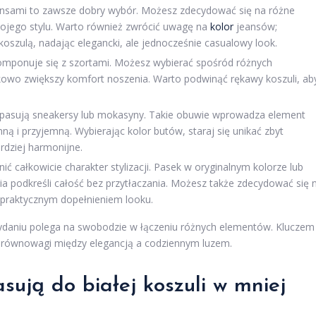
dżinsami to zawsze dobry wybór. Możesz zdecydować się na różne
swojego stylu. Warto również zwrócić uwagę na
kolor
jeansów;
 koszulą, nadając elegancki, ale jednocześnie casualowy look.
 komponuje się z szortami. Możesz wybierać spośród różnych
atkowo zwiększy komfort noszenia. Warto podwinąć rękawy koszuli, ab
e pasują sneakersy lub mokasyny. Takie obuwie wprowadza element
enną i przyjemną. Wybierając kolor butów, staraj się unikać zbyt
rdziej harmonijne.
 całkowicie charakter stylizacji. Pasek w oryginalnym kolorze lub
ia podkreśli całość bez przytłaczania. Możesz także zdecydować się 
ą praktycznym dopełnieniem looku.
 wydaniu polega na swobodzie w łączeniu różnych elementów. Kluczem
ie równowagi między elegancją a codziennym luzem.
asują do białej koszuli w mniej