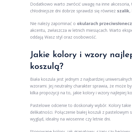
Dodatkowo warto zwrócić uwagę na inne akcesoria, 
chłodniejsze dni dobrze sprawdzi się również
szalik
,
Nie należy zapominać o
okularach przeciwsłonec
akcentu, zwłaszcza w letnich miesiącach. Warto eksp
oddają Wasz styl oraz osobowość.
Jakie kolory i wzory najl
koszulą?
Biała koszula jest jednym z najbardziej uniwersalny
wzorami. Jej neutralny charakter sprawia, że może b
kilka propozycji na to, jakie kolory i wzory najlepiej 
Pastelowe odcienie to doskonały wybór. Kolory takie 
delikatności. Połączenie białej koszuli z pastelowy
wygląd, idealny na wiosenne czy letnie dni.
Stonowane kolory, jak granatowy, szary czy beżowy, r