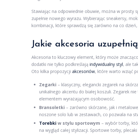
Stawiając na odpowiednie obuwie, można w prosty spo
zupełnie nowego wyrazu. Wybierając sneakersy, mok
kombinacji, które sprawdzą się zarówno na co dzień,
Jakie akcesoria uzupełnią
Akcesoria to kluczowy element, który może znacząco
dodatki nie tylko podkreślają
indywidualny styl
, ale t
Oto kilka propozycji
akcesoriów
, które warto wziąć 
Zegarki
– klasyczny, elegancki zegarek na skó
unikalnego akcentu do białej koszuli. Zegarek nie
elementem wyrażającym osobowość.
Bransoletki
– zarówno skórzane, jak i metalowe
noszone solo lub w zestawach, co pozwala na st
Torebki
w stylu sportowym
– wybór torby, któ
na wygląd całej stylizacji. Sportowe torby, plecak