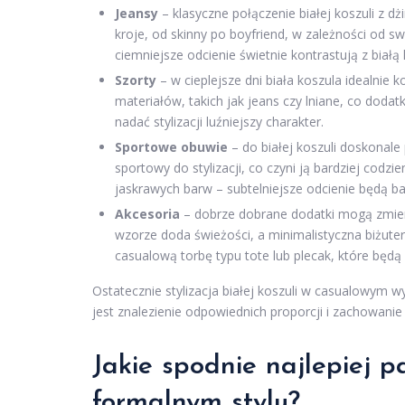
Jeansy
– klasyczne połączenie białej koszuli z 
kroje, od skinny po boyfriend, w zależności od 
ciemniejsze odcienie świetnie kontrastują z białą
Szorty
– w cieplejsze dni biała koszula idealnie
materiałów, takich jak jeans czy lniane, co dod
nadać stylizacji luźniejszy charakter.
Sportowe obuwie
– do białej koszuli doskonal
sportowy do stylizacji, co czyni ją bardziej codzi
jaskrawych barw – subtelniejsze odcienie będą ba
Akcesoria
– dobrze dobrane dodatki mogą zmienić
wzorze doda świeżości, a minimalistyczna biżuter
casualową torbę typu tote lub plecak, które będ
Ostatecznie stylizacja białej koszuli w casualowym
jest znalezienie odpowiednich proporcji i zachowan
Jakie spodnie najlepiej p
formalnym stylu?