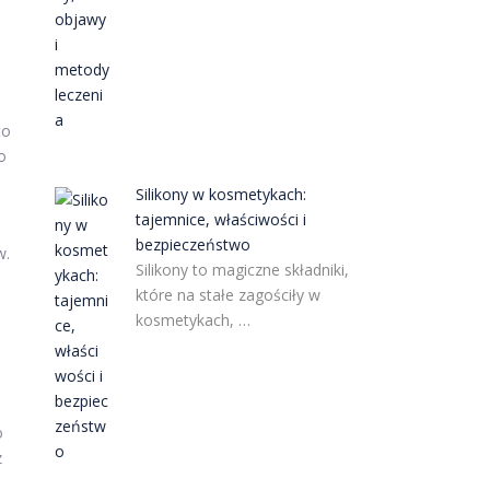
to
o
Silikony w kosmetykach:
tajemnice, właściwości i
bezpieczeństwo
w.
Silikony to magiczne składniki,
które na stałe zagościły w
kosmetykach, …
o
z