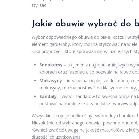
stylizacji.
Jakie obuwie wybrać do bi
Wybór odpowiedniego obuwia do białej koszuli w sty
element garderoby, który można stylizować na wiele 
kilka propozycji, które sprawdzą się w luźniejszych sty
Sneakersy
– to jeden z najpopularniejszych wyb
kolorach oraz fasonach, co pozwala na łatwe dop
Mokasyny
– idealne na cieplejsze dni, dodają e
mokasyny, można postawić na klasyczne kolory, ja
Sandały
– wybór sandałów to świetna opcja na lat
postawić na modele skórzane lub z tworzyw odpo
Wszystkie te opcje podkreślają swobodny charakter 
Niezależnie od wybranego obuwia, powinno ono dobr
również zwrócić uwagę na jakość materiałów, z któ
długość ich użytkowania.