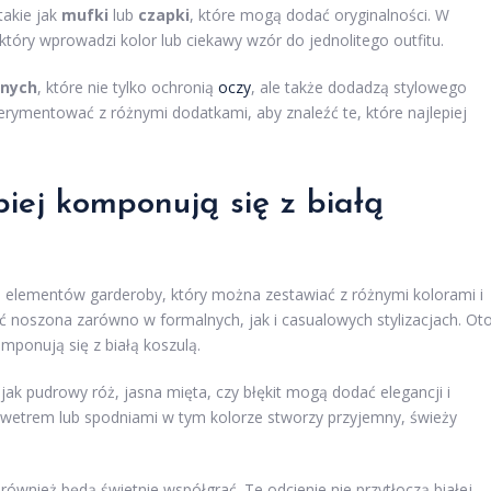
takie jak
mufki
lub
czapki
, które mogą dodać oryginalności. W
 który wprowadzi kolor lub ciekawy wzór do jednolitego outfitu.
znych
, które nie tylko ochronią
oczy
, ale także dodadzą stylowego
erymentować z różnymi dodatkami, aby znaleźć te, które najlepiej
epiej komponują się z białą
ch elementów garderoby, który można zestawiać z różnymi kolorami i
yć noszona zarówno w formalnych, jak i casualowych stylizacjach. Ot
komponują się z białą koszulą.
jak pudrowy róż, jasna mięta, czy błękit mogą dodać elegancji i
m swetrem lub spodniami w tym kolorze stworzy przyjemny, świeży
ównież będą świetnie współgrać. Te odcienie nie przytłoczą białej