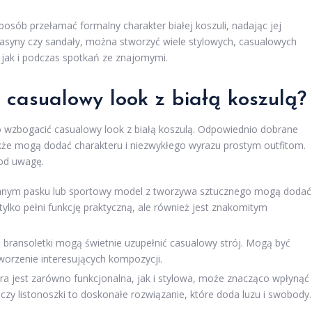
sób przełamać formalny charakter białej koszuli, nadając jej
asyny czy sandały, można stworzyć wiele stylowych, casualowych
 jak i podczas spotkań ze znajomymi.
 casualowy look z białą koszulą?
 wzbogacić casualowy look z białą koszulą. Odpowiednio dobrane
akże mogą dodać charakteru i niezwykłego wyrazu prostym outfitom.
pod uwagę.
rzanym pasku lub sportowy model z tworzywa sztucznego mogą dodać
 tylko pełni funkcję praktyczną, ale również jest znakomitym
 bransoletki mogą świetnie uzupełnić casualowy strój. Mogą być
worzenie interesujących kompozycji.
ra jest zarówno funkcjonalna, jak i stylowa, może znacząco wpłynąć
i czy listonoszki to doskonałe rozwiązanie, które doda luzu i swobody.