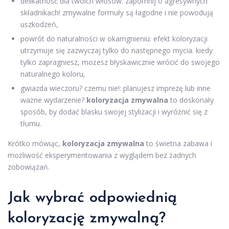
delikatność dla twoich włosów: zapomnij o agresywnych
składnikach! zmywalne formuły są łagodne i nie powodują
uszkodzeń,
powrót do naturalności w okamgnieniu: efekt koloryzacji
utrzymuje się zazwyczaj tylko do następnego mycia. kiedy
tylko zapragniesz, możesz błyskawicznie wrócić do swojego
naturalnego koloru,
gwiazda wieczoru? czemu nie!: planujesz imprezę lub inne
ważne wydarzenie?
koloryzacja zmywalna
to doskonały
sposób, by dodać blasku swojej stylizacji i wyróżnić się z
tłumu.
Krótko mówiąc,
koloryzacja zmywalna
to świetna zabawa i
możliwość eksperymentowania z wyglądem bez żadnych
zobowiązań.
Jak wybrać odpowiednią
koloryzację zmywalną?