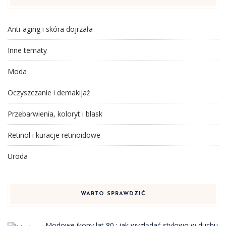
Anti-aging i skóra dojrzała
Inne tematy
Moda
Oczyszczanie i demakijaż
Przebarwienia, koloryt i blask
Retinol i kuracje retinoidowe
Uroda
WARTO SPRAWDZIĆ
Modowe ikony lat 80.: jak wyglądać stylowo w duchu