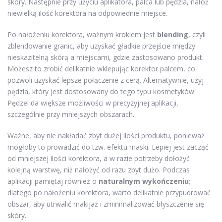
skóry. Następnie przy użyciu aplikatora, palca lub pędzla, nałóż
niewielką ilość korektora na odpowiednie miejsce.
Po nałożeniu korektora, ważnym krokiem jest
blending
, czyli
zblendowanie granic, aby uzyskać gładkie przejście między
nieskazitelną skórą a miejscami, gdzie zastosowano produkt.
Możesz to zrobić delikatnie wklepując korektor palcem, co
pozwoli uzyskać lepsze połączenie z cerą. Alternatywnie, użyj
pędzla, który jest dostosowany do tego typu kosmetyków.
Pędzel da większe możliwości w precyzyjnej aplikacji,
szczególnie przy mniejszych obszarach.
Ważne, aby nie nakładać zbyt dużej ilości produktu, ponieważ
mogłoby to prowadzić do tzw. efektu maski. Lepiej jest zacząć
od mniejszej ilości korektora, a w razie potrzeby dołożyć
kolejną warstwę, niż nałożyć od razu zbyt dużo. Podczas
aplikacji pamiętaj również o
naturalnym wykończeniu
;
dlatego po nałożeniu korektora, warto delikatnie przypudrować
obszar, aby utrwalić makijaż i zminimalizować błyszczenie się
skóry.