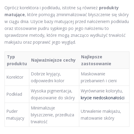
Oprócz korektora i podkładu, istotne są również
produkty
matujące
, które pomogą zminimalizować błyszczenie się skóry
w ciągu dnia. Użycie bazy matującej przed nałożeniem podkładu
oraz stosowanie pudru sypkiego po jego nałożeniu to
sprawdzone metody, które mogą znacząco wydłużyć trwałość
makijażu oraz poprawić jego wygląd.
Typ
Najlepsze
Najważniejsze cechy
produktu
zastosowanie
Dobrze kryjący,
Maskowanie
Korektor
odpowiedni kolor
przebarwień i cieni
Wysoka pigmentacja,
Wyrównanie kolorytu,
Podkład
dopasowanie do skóry
krycie niedoskonałości
Minimalizuje
Puder
Utrwalenie makijażu,
błyszczenie, przedłuża
matujący
matowanie skóry
trwałość