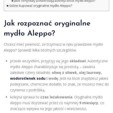
Jakie certyfikaty potwierdzają autentyczność mydła Aleppo?
Gdzie kupować oryginalne mydło Aleppo?
Jak rozpoznać oryginalne
mydło Aleppo?
Chcesz mieć pewność, że trzymasz w ręku prawdziwe mydło
Aleppo? Sprawdź kilka istotnych szczegółów.
przede wszystkim, przyjrzyj się jego
składowi
. Autentyczne
mydło Aleppo charakteryzuje się prostotą – zawiera
zaledwie cztery składniki:
oliwę z oliwek, olej laurowy,
wodorotlenek sodu
i wodę
. Jeśli na liście znajdziesz jakieś
podejrzane, chemiczne dodatki, to znak, że możesz mieć do
czynienia z podróbką,
kolejna sprawa to
czas leżakowania
. Oryginalne mydło
Aleppo musi dojrzewać przez co najmniej
9 miesięcy
, co
znacząco wpływa na jego jakość i właściwości,