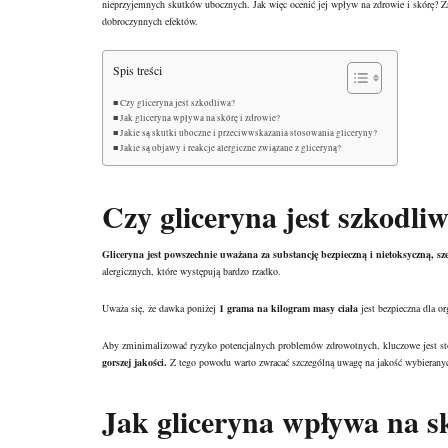
nieprzyjemnych skutków ubocznych. Jak więc ocenić jej wpływ na zdrowie i skórę? Zr
dobroczynnych efektów.
Spis treści
Czy gliceryna jest szkodliwa?
Jak gliceryna wpływa na skórę i zdrowie?
Jakie są skutki uboczne i przeciwwskazania stosowania gliceryny?
Jakie są objawy i reakcje alergiczne związane z gliceryną?
Czy gliceryna jest szkodli
Gliceryna jest powszechnie uważana za substancję bezpieczną i nietoksyczną, 
alergicznych, które występują bardzo rzadko.
Uważa się, że dawka poniżej
1 grama na kilogram masy ciała
jest bezpieczna dla o
Aby zminimalizować ryzyko potencjalnych problemów zdrowotnych, kluczowe jest st
gorszej jakości.
Z tego powodu warto zwracać szczególną uwagę na jakość wybieranyc
Jak gliceryna wpływa na s