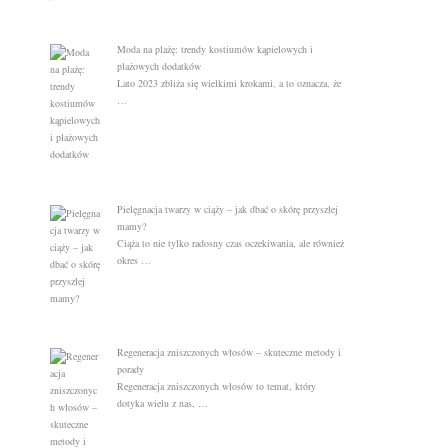
Moda na plażę: trendy kostiumów kąpielowych i
plażowych dodatków
Lato 2023 zbliża się wielkimi krokami, a to oznacza, że
…
Pielęgnacja twarzy w ciąży – jak dbać o skórę przyszłej
mamy?
Ciąża to nie tylko radosny czas oczekiwania, ale również
okres …
Regeneracja zniszczonych włosów – skuteczne metody i
porady
Regeneracja zniszczonych włosów to temat, który
dotyka wielu z nas, …