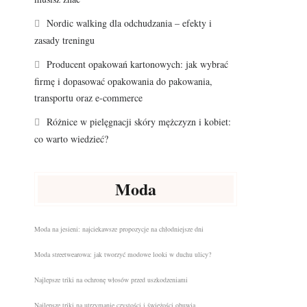
Nordic walking dla odchudzania – efekty i
zasady treningu
Producent opakowań kartonowych: jak wybrać
firmę i dopasować opakowania do pakowania,
transportu oraz e-commerce
Różnice w pielęgnacji skóry mężczyzn i kobiet:
co warto wiedzieć?
Moda
Moda na jesieni: najciekawsze propozycje na chłodniejsze dni
Moda streetwearowa: jak tworzyć modowe looki w duchu ulicy?
Najlepsze triki na ochronę włosów przed uszkodzeniami
Najlepsze triki na utrzymanie czystości i świeżości obuwia