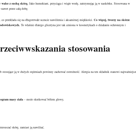
 walce z suchą skórą.
Jako humektant, przyciąga i wiąże wodę, zatrzymując ją w naskórku. Stosowana w
 nawet przez całą dobę.
 co przekłada się na długotrwałe uczucie nawilżenia i aksamitnej miękkości.
Co więcej, tworzy na skórze
środowiskowych.
To właśnie dlatego gliceryna jest tak ceniona w kosmetykach o działaniu ochronnym i
 przeciwwskazania stosowania
ub stosujące ją w dużych stężeniach powinny zachować ostrożność. Alergia na ten składnik stanowi najważniejsz
logram masy ciała
– może skutkować bólem głowy,
rzesuszać skórę, zamiast ją nawilżać,