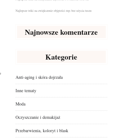
Najlepsze triki na zwiększenie objętości rzęs bez użycia tuszu
Najnowsze komentarze
Kategorie
e
Anti-aging i skóra dojrzała
Inne tematy
Moda
Oczyszczanie i demakijaż
Przebarwienia, koloryt i blask