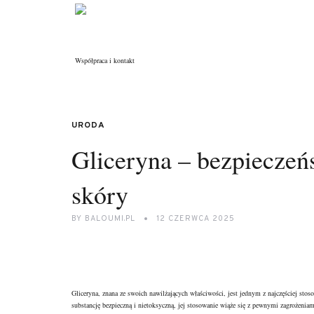
Współpraca i kontakt
URODA
Gliceryna – bezpieczeńs
skóry
BY
BALOUMI.PL
12 CZERWCA 2025
Gliceryna, znana ze swoich nawilżających właściwości, jest jednym z najczęściej st
substancję bezpieczną i nietoksyczną, jej stosowanie wiąże się z pewnymi zagrożeni