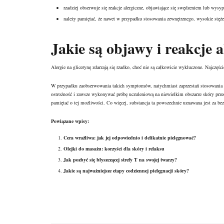
rzadziej obserwuje się reakcje alergiczne, objawiające się swędzeniem lub wysyp
należy pamiętać, że nawet w przypadku stosowania zewnętrznego, wysokie stęże
Jakie są objawy i reakcje a
Alergie na glicerynę zdarzają się rzadko, choć nie są całkowicie wykluczone. Najczę
W przypadku zaobserwowania takich symptomów, natychmiast zaprzestań stosowania k
ostrożność i zawsze wykonywać próbę uczuleniową na niewielkim obszarze skóry prze
pamiętać o tej możliwości. Co więcej, substancja ta powszechnie uznawana jest za 
Powiązane wpisy:
Cera wrażliwa: jak jej odpowiednio i delikatnie pielęgnować?
Olejki do masażu: korzyści dla skóry i relaksu
Jak pozbyć się błyszczącej strefy T na swojej twarzy?
Jakie są najważniejsze etapy codziennej pielęgnacji skóry?