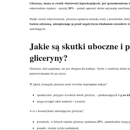
Gliceryna, znana ze swoich właściwości higroskopijnych, jest sprzymierzeńcem w
odpowiednim stężeniu – poniżej
20%
– potrafi zapewnić skórze optymalne nawilżenie
Dzięki swoim właściwościom, gliceryna ogranicza ucieczkę wody z powierzchni skóry,
barierę ochronną, zabezpieczając ją przed negatywnym działaniem czynników 
nawilżającym.
Jakie są skutki uboczne i
gliceryny?
Gliceryna, choć popularna, nie jest obojętna dla każdego. Osoby o wrażliwej skórze l
przeciwwskazanie do jej użycia.
W jakich sytuacjach gliceryna może wywołać niepożądane reakcje?
sporadycznie, przyjęcie wysokich dawek gliceryny – przekraczających
1 g na ki
mogą wystąpić także nudności i wymioty.
A co z kosmetykami zawierającymi glicerynę?
kosmetyki, w których stężenie gliceryny przekracza
25%
, paradoksalnie mogą p
ponadto, istnieje ryzyko podrażnień,