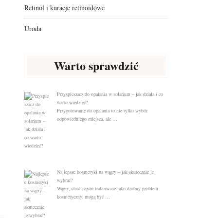
Retinol i kuracje retinoidowe
Uroda
Warto sprawdzić
Przyspieszacz do opalania w solarium – jak działa i co
warto wiedzieć?
Przygotowanie do opalania to nie tylko wybór
odpowiedniego miejsca, ale …
Najlepsze kosmetyki na wągry – jak skutecznie je
wybrać?
Wągry, choć często traktowane jako drobny problem
kosmetyczny, mogą być …