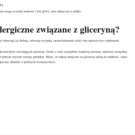
ką,
nia mogą wywołać nudności i ból głowy, choć zdarza się to rzadko.
lergiczne związane z gliceryną?
ściej objawiają się drobną, czerwoną wysypką, zaczerwienieniem skóry oraz uporczywym swędzeniem.
osmetyków zawierających glicerynę. Osoby o cerze szczególnie wrażliwej powinny zachować szczególną
d pełnym użyciem nowego produktu. Mimo, że reakcje alergiczne na glicerynę należą do rzadkości, warto
bezpieczny składnik w przemyśle kosmetycznym.