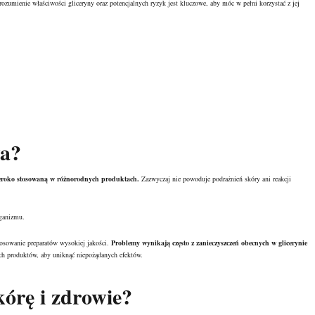
ozumienie właściwości gliceryny oraz potencjalnych ryzyk jest kluczowe, aby móc w pełni korzystać z jej
wa?
szeroko stosowaną w różnorodnych produktach.
Zazwyczaj nie powoduje
podrażnień skóry
ani reakcji
rganizmu.
osowanie preparatów wysokiej jakości.
Problemy wynikają często z zanieczyszczeń obecnych w glicerynie
h produktów, aby uniknąć niepożądanych efektów.
kórę i zdrowie?