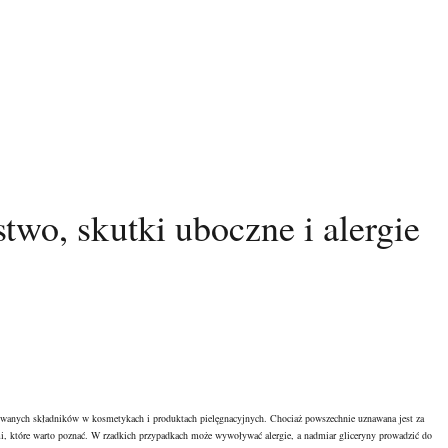
two, skutki uboczne i alergie
osowanych składników w kosmetykach i produktach pielęgnacyjnych. Chociaż powszechnie uznawana jest za
ami, które warto poznać. W rzadkich przypadkach może wywoływać alergie, a nadmiar gliceryny prowadzić do