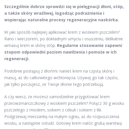
Szczególnie dobrze sprawdzi się w pielęgnacji dłoni, stóp,
a także skóry wrażliwej, łagodząc podrażnienia i
wspierając naturalne procesy regeneracyjne naskórka.
W jaki sposób najlepiej aplikować krem z woskiem pszczelim?
Rano i wieczorem, po dokładnym umyciu i osuszeniu, delikatnie
wmasuj krem w skórę stóp.
Regularne stosowanie zapewni
stopom odpowiedni poziom nawilżenia i pomoże w ich
regeneracji.
Podobnie postępuj z dłońmi: nanieś krem na czystą skórę i
masuj, aż do całkowitego wchłonięcia. Używaj go tak często,
jak tylko poczujesz, że Twoje dłonie tego potrzebują.
A czy wiesz, że możesz samodzielnie przygotować krem
przeciwzmarszczkowy z woskiem pszczelim? Połącz 30 g wosku
pszczelego z miodem, sokiem z cebuli i sokiem z lilii.
Podgrzewaj mieszankę na małym ogniu, aż do rozpuszczenia
wosku, a następnie ostudź. Gotowy krem nałóż grubą warstwą