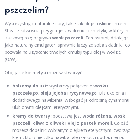
pszczelim?
Wykorzystując naturalne dary, takie jak oleje roślinne i masło
Shea, z łatwością przygotujesz w domu kosmetyki, w których
kluczową rolę odgrywa
wosk pszczeli
. Ten ostatni, działając
jako naturalny emulgator, sprawnie łączy ze sobą składniki, co
pozwala na uzyskanie trwałych emulsji typu olej w wodzie
(O/W).
Oto, jakie kosmetyki możesz stworzyć:
balsamy do ust:
wystarczy połączenie
wosku
pszczelego
,
oleju jojoba
i
rycynowego
. Dla ukojenia i
dodatkowego nawilżenia, wzbogać je odrobiną cynamonu i
ulubionymi olejkami eterycznymi,
kremy do twarzy:
podstawą jest
woda różana
,
wosk
pszczeli
,
oliwa z oliwek
i
olej z pestek moreli
. Całość
możesz dopełnić wybranym olejkiem eterycznym, tworząc
krem, który nie tylko nawilża, ale i łagodzi podrażnienia,