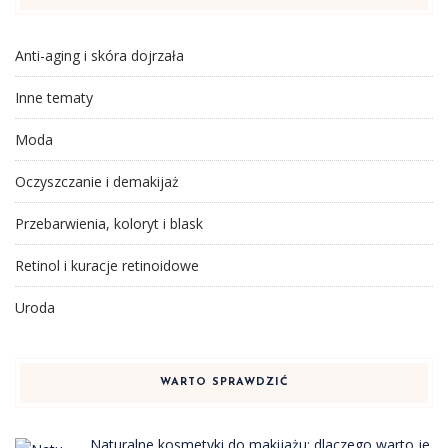
Anti-aging i skóra dojrzała
Inne tematy
Moda
Oczyszczanie i demakijaż
Przebarwienia, koloryt i blask
Retinol i kuracje retinoidowe
Uroda
WARTO SPRAWDZIĆ
Naturalne kosmetyki do makijażu: dlaczego warto je