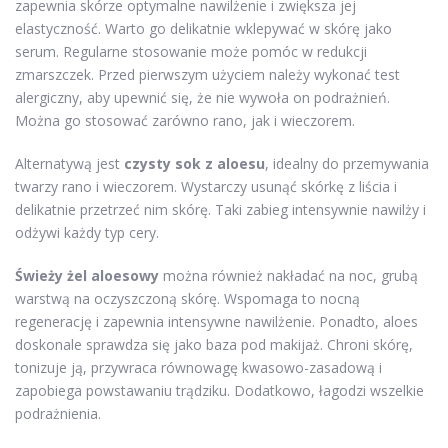
zapewnia skórze optymalne nawilżenie i zwiększa jej
elastyczność. Warto go delikatnie wklepywać w skórę jako
serum. Regularne stosowanie może pomóc w redukcji
zmarszczek. Przed pierwszym użyciem należy wykonać test
alergiczny, aby upewnić się, że nie wywoła on podrażnień.
Można go stosować zarówno rano, jak i wieczorem.
Alternatywą jest
czysty sok z aloesu
, idealny do przemywania
twarzy rano i wieczorem. Wystarczy usunąć skórkę z liścia i
delikatnie przetrzeć nim skórę. Taki zabieg intensywnie nawilży i
odżywi każdy typ cery.
Świeży żel aloesowy
można również nakładać na noc, grubą
warstwą na oczyszczoną skórę. Wspomaga to nocną
regenerację i zapewnia intensywne nawilżenie. Ponadto, aloes
doskonale sprawdza się jako baza pod makijaż. Chroni skórę,
tonizuje ją, przywraca równowagę kwasowo-zasadową i
zapobiega powstawaniu trądziku. Dodatkowo, łagodzi wszelkie
podrażnienia.