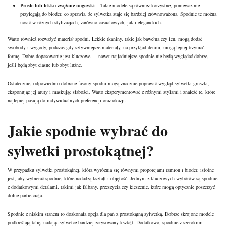
Proste lub lekko zwężane nogawki
– Takie modele są również korzystne, ponieważ nie
przylegają do bioder, co sprawia, że sylwetka staje się bardziej zrównoważona. Spodnie te można
nosić w różnych stylizacjach, zarówno casualowych, jak i eleganckich.
Warto również rozważyć materiał spodni. Lekkie tkaniny, takie jak bawełna czy len, mogą dodać
swobody i wygody, podczas gdy sztywniejsze materiały, na przykład denim, mogą lepiej trzymać
formę. Dobre dopasowanie jest kluczowe — nawet najładniejsze spodnie nie będą wyglądać dobrze,
jeśli będą zbyt ciasne lub zbyt luźne.
Ostatecznie, odpowiednio dobrane fasony spodni mogą znacznie poprawić wygląd sylwetki gruszki,
eksponując jej atuty i maskując słabości. Warto eksperymentować z różnymi stylami i znaleźć te, które
najlepiej pasują do indywidualnych preferencji oraz okazji.
Jakie spodnie wybrać do
sylwetki prostokątnej?
W przypadku sylwetki prostokątnej, która wyróżnia się równymi proporcjami ramion i bioder, istotne
jest, aby wybierać spodnie, które nadadzą kształt i objętość. Jednym z kluczowych wybórów są spodnie
z dodatkowymi detalami, takimi jak falbany, przeszycia czy kieszenie, które mogą optycznie poszerzyć
dolne partie ciała.
Spodnie z niskim stanem to doskonała opcja dla pań z prostokątną sylwetką. Dobrze skrojone modele
podkreślają talię, nadając sylwetce bardziej zarysowany kształt. Dodatkowo, spodnie z szerokimi