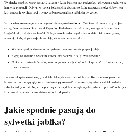
Wybierając spodnie, warto postawić na fasony, które będą ten atut podkreślać, jednocześnie zachowując
harmonię proporcji. Dobrym wyborem będą spodnie dzwonowe, które rozszerzają się ku dołowi; ten
krój optycznie wydłuża nogi i tworzy zrównoważoną linię od bioder do kostek.
Innym rekomendowanym stylem są
spodnie z wysokim stanem
. Taki fason akcentuje talię, co jest
szczególnie korzystne dla sylwetki klepsydry. Dodatkowo, wysokie pasy mogą pomóc w wydobyciu
krągłości ud, co dodaje kobiecości. Dobrym rozwiązaniem są również modele z lekko elastycznego
materiału, który dopasowuje się do ciała, nie ograniczając ruchów.
Wybieraj spodnie dzwonowe lub palazzo, które równoważą proporcje ciała.
Sięgaj po spodnie z wysokim stanem, aby podkreślić talię i wydłużyć nogi.
Unikaj zbyt luźnych fasonów, które mogą zniekształcać sylwetkę i sprawiać, że figura staje się
mniej wyraźna.
Podczas zakupów zwróć uwagę na detale, takie jak kieszenie i zdobienia. Kieszenie umiejscowione
blisko linii talii mogą optycznie zniwelować jej szerokość, a dobrze zaprojektowane detale nadadzą
sylwetce ładny kształt. Najważniejsze, aby czuć się dobrze w wybranych spodniach; pewność siebie jest
kluczowa do zaakcentowania atutów sylwetki klepsydry.
Jakie spodnie pasują do
sylwetki jabłka?