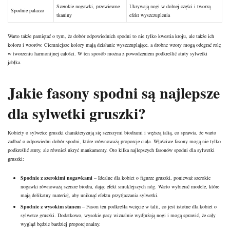
Szerokie nogawki, przewiewne
Ukrywają nogi w dolnej części i tworzą
Spodnie palazzo
tkaniny
efekt wyszczuplenia
Warto także pamiętać o tym, że dobór odpowiednich spodni to nie tylko kwestia kroju, ale także ich
koloru
i wzorów. Ciemniejsze kolory mają
działanie
wyszczuplające, a drobne wzory mogą odegrać rolę
w tworzeniu harmonijnej całości. W ten sposób można z powodzeniem podkreślić atuty sylwetki
jabłka.
Jakie fasony spodni są najlepsze
dla sylwetki gruszki?
Kobiety o sylwetce gruszki charakteryzują się szerszymi biodrami i węższą talią, co sprawia, że warto
zadbać o odpowiedni dobór spodni, które zrównoważą proporcje ciała. Właściwe fasony mogą nie tylko
podkreślić atuty, ale również ukryć mankamenty. Oto kilka najlepszych fasonów spodni dla sylwetki
gruszki:
Spodnie z szerokimi nogawkami
– Idealne dla kobiet o figurze gruszki, ponieważ szerokie
nogawki równoważą szersze biodra, dając efekt smuklejszych nóg. Warto wybierać modele, które
mają delikatny materiał, aby uniknąć efektu przytłaczania sylwetki.
Spodnie z wysokim stanem
– Fason ten podkreśla wcięcie w talii, co jest istotne dla kobiet o
sylwetce gruszki. Dodatkowo, wysokie pasy wizualnie wydłużają nogi i mogą sprawić, że cały
wygląd będzie bardziej proporcjonalny.