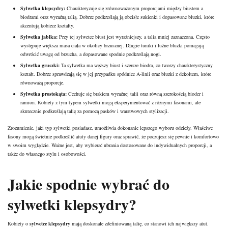
Sylwetka klepsydry:
Charakteryzuje się zrównoważonym proporcjami między biustem a
biodrami oraz wyraźną talią. Dobrze podkreślają ją obcisłe sukienki i dopasowane bluzki, które
akcentują kobiece kształty.
Sylwetka jabłka:
Przy tej sylwetce biust jest wyraźniejszy, a talia mniej zaznaczona. Często
występuje większa masa ciała w okolicy brzusznej. Długie tuniki i luźne bluzki pomagają
odwrócić uwagę od brzucha, a dopasowane spodnie podkreślają nogi.
Sylwetka gruszki:
Ta sylwetka ma węższy biust i szersze biodra, co tworzy charakterystyczny
kształt. Dobrze sprawdzają się w jej przypadku spódnice A-linii oraz bluzki z dekoltem, które
równoważą proporcje.
Sylwetka prostokąta:
Cechuje się brakiem wyraźnej talii oraz równą szerokością bioder i
ramion. Kobiety z tym typem sylwetki mogą eksperymentować z różnymi fasonami, ale
skutecznie podkreślają talię za pomocą pasków i warstwowych stylizacji.
Zrozumienie, jaki typ sylwetki posiadasz, umożliwia dokonanie lepszego wyboru odzieży. Właściwe
fasony mogą świetnie podkreślić atuty danej figury oraz sprawić, że poczujesz się pewnie i komfortowo
w swoim wyglądzie. Ważne jest, aby wybierać ubrania dostosowane do indywidualnych proporcji, a
także do własnego
stylu
i osobowości.
Jakie spodnie wybrać do
sylwetki klepsydry?
Kobiety o
sylwetce klepsydry
mają doskonale zdefiniowaną talię, co stanowi ich największy atut.