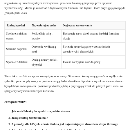
nogawkami są także korzystnym rozwiązaniem, ponieważ balansują proporcje przez optyczne
wydłużenie nóg. Można je zestawiać z dopasowanymi bluzkami lub topami, które przyciągają uwagę do
górnych partii ciała.
Rodzaj spodni
Najważniejsze cechy
Najlepsze zastosowanie
Spodnie z niskim
Podkreślają talię i
Doskonałe na co dzień oraz na bardziej formalne
stanem
kształty
okazje
Optycznie wydłużają
Świetnie sprawdzają się w zestawieniach
Szerokie nogawki
nogi
casualowych i eleganckich
Dodają atrakcyjności i
Spodnie z detalami
Idealne na wyjścia oraz do pracy
objętości
Warto także zwrócić uwagę na
kolorystykę
oraz wzory. Stonowane kolory mogą pomóc w wydłużeniu
sylwetki, podczas gdy wzory w poziomie mogą dodać charakteru. Spodnie z wysokim stanem również
będą dobrym rozwiązaniem, ponieważ podkreślają talię i przyciągają wzrok do górnych partii ciała, co
sprzyja wydobywaniu kobiecych kształtów.
Powiązane wpisy:
Jak nosić bluzkę do spodni z wysokim stanem
Jaką koszulę założyć na bal?
3 powody, dla których suknia ślubna jest najważniejszym elementem stroju ślubnego