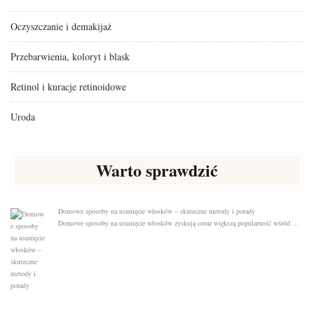
Oczyszczanie i demakijaż
Przebarwienia, koloryt i blask
Retinol i kuracje retinoidowe
Uroda
Warto sprawdzić
Domowe sposoby na usunięcie włosków – skuteczne metody i porady
Domowe sposoby na usunięcie włosków zyskują coraz większą popularność wśród …