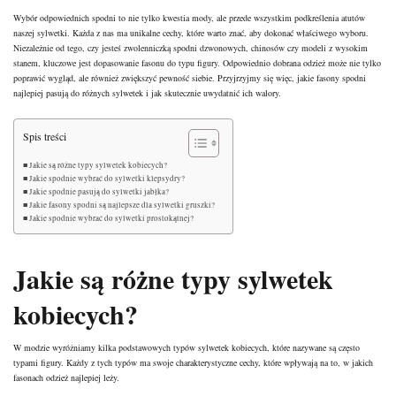
Wybór odpowiednich spodni to nie tylko kwestia mody, ale przede wszystkim podkreślenia atutów
naszej sylwetki. Każda z nas ma unikalne cechy, które warto znać, aby dokonać właściwego wyboru.
Niezależnie od tego, czy jesteś zwolenniczką spodni dzwonowych, chinosów czy modeli z wysokim
stanem, kluczowe jest dopasowanie fasonu do typu figury. Odpowiednio dobrana odzież może nie tylko
poprawić wygląd, ale również zwiększyć pewność siebie. Przyjrzyjmy się więc, jakie fasony spodni
najlepiej pasują do różnych sylwetek i jak skutecznie uwydatnić ich walory.
Spis treści
Jakie są różne typy sylwetek kobiecych?
Jakie spodnie wybrać do sylwetki klepsydry?
Jakie spodnie pasują do sylwetki jabłka?
Jakie fasony spodni są najlepsze dla sylwetki gruszki?
Jakie spodnie wybrać do sylwetki prostokątnej?
Jakie są różne typy sylwetek
kobiecych?
W modzie wyróżniamy kilka podstawowych typów sylwetek kobiecych, które nazywane są często
typami figury. Każdy z tych typów ma swoje charakterystyczne cechy, które wpływają na to, w jakich
fasonach odzież najlepiej leży.