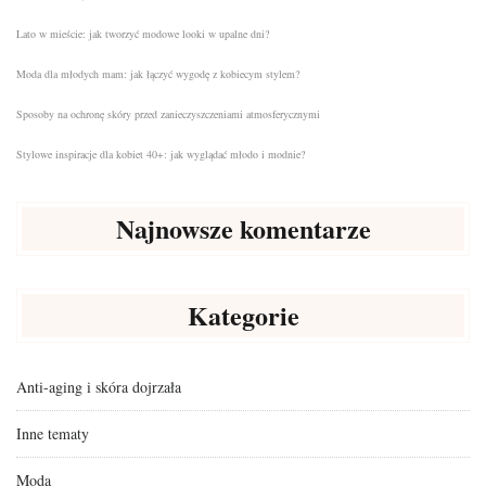
Lato w mieście: jak tworzyć modowe looki w upalne dni?
Moda dla młodych mam: jak łączyć wygodę z kobiecym stylem?
Sposoby na ochronę skóry przed zanieczyszczeniami atmosferycznymi
Stylowe inspiracje dla kobiet 40+: jak wyglądać młodo i modnie?
Najnowsze komentarze
Kategorie
Anti-aging i skóra dojrzała
Inne tematy
Moda