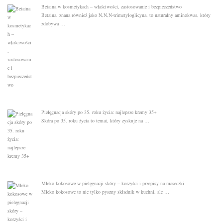
Betaina w kosmetykach – właściwości, zastosowanie i bezpieczeństwo
Betaina, znana również jako N,N,N-trimetyloglicyna, to naturalny aminokwas, który
zdobywa …
Pielęgnacja skóry po 35. roku życia: najlepsze kremy 35+
Skóra po 35. roku życia to temat, który zyskuje na …
Mleko kokosowe w pielęgnacji skóry – korzyści i przepisy na maseczki
Mleko kokosowe to nie tylko pyszny składnik w kuchni, ale …