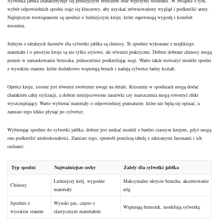
Sylwetka jabłka charakteryzuje się pełniejszym brzuchem oraz węższymi biodrami. W związku z tym,
wybór odpowiednich spodni staje się kluczowy, aby uzyskać zrównoważony wygląd i podkreślić atuty.
Najlepszym rozwiązaniem są spodnie o luźniejszym kroju, które zapewniają wygodę i komfort
noszenia.
Jednym z idealnych fasonów dla sylwetki jabłka są chinosy. Te spodnie wykonane z miękkiego
materiału i o prostym kroju są nie tylko stylowe, ale również praktyczne. Dobrze dobrane chinosy mogą
pomóc w zamaskowaniu brzuszka, jednocześnie podkreślając nogi. Warto także rozważyć modele spodni
z wysokim stanem, które dodatkowo wspierają brzuch i nadają sylwetce ładny kształt.
Oprócz kroju, istotne jest również zwrócenie uwagi na detale. Kieszenie w spodniach mogą dodać
charakteru całej stylizacji, a dobrze umiejscowione zaszewki czy marszczenia mogą stworzyć efekt
wyszczuplający. Warto wybierać materiały o odpowiedniej gramaturze, które nie będą się opinać, a
zamiast tego lekko płynąć po sylwetce.
Wybierając spodnie do sylwetki jabłka, dobrze jest unikać modeli z bardzo ciasnym krojem, gdyż mogą
one podkreślić niedoskonałości. Zamiast tego, sprawdź poniższą tabelę z zalecanymi fasonami i ich
cechami:
Typ spodni
Najważniejsze cechy
Zalety dla sylwetki jabłka
Luźniejszy krój, wygodne
Maksymalne ukrycie brzucha, akcentowanie
Chinosy
materiały
nóg
Spodnie z
Wysoki pas, często z
Wspierają brzuszek, modelują sylwetkę
wysokim stanem
elastycznym materiałem