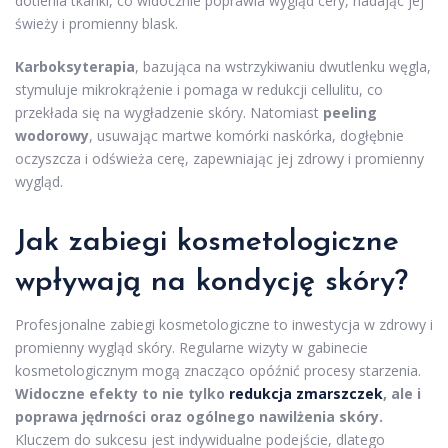
dotlenia tkanki, co widocznie poprawia wygląd cery, nadając jej
świeży i promienny blask.
Karboksyterapia
, bazująca na wstrzykiwaniu dwutlenku węgla,
stymuluje mikrokrążenie i pomaga w redukcji cellulitu, co
przekłada się na wygładzenie skóry. Natomiast
peeling
wodorowy
, usuwając martwe komórki naskórka, dogłębnie
oczyszcza i odświeża cerę, zapewniając jej zdrowy i promienny
wygląd.
Jak zabiegi kosmetologiczne
wpływają na kondycję skóry?
Profesjonalne zabiegi kosmetologiczne to inwestycja w zdrowy i
promienny wygląd skóry. Regularne wizyty w gabinecie
kosmetologicznym mogą znacząco opóźnić procesy starzenia.
Widoczne efekty to nie tylko
redukcja zmarszczek
, ale i
poprawa jędrności oraz ogólnego nawilżenia skóry.
Kluczem do sukcesu jest indywidualne podejście, dlatego