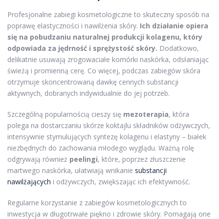
Profesjonalne zabiegi kosmetologiczne to skuteczny sposób na
poprawę elastyczności i nawilżenia skóry.
Ich działanie opiera
się na pobudzaniu naturalnej produkcji kolagenu, który
odpowiada za jędrność i sprężystość skóry.
Dodatkowo,
delikatnie usuwają zrogowaciałe komórki naskórka, odsłaniając
świeżą i promienną cerę. Co więcej, podczas zabiegów skóra
otrzymuje skoncentrowaną dawkę cennych substancji
aktywnych, dobranych indywidualnie do jej potrzeb.
Szczególną popularnością cieszy się
mezoterapia
, która
polega na dostarczaniu skórze koktajlu składników odżywczych,
intensywnie stymulujących syntezę kolagenu i elastyny – białek
niezbędnych do zachowania młodego wyglądu. Ważną rolę
odgrywają również
peelingi
, które, poprzez złuszczenie
martwego naskórka, ułatwiają wnikanie
substancji
nawilżających
i odżywczych, zwiększając ich efektywność.
Regularne korzystanie z zabiegów kosmetologicznych to
inwestycja w długotrwałe piękno i zdrowie skóry. Pomagają one