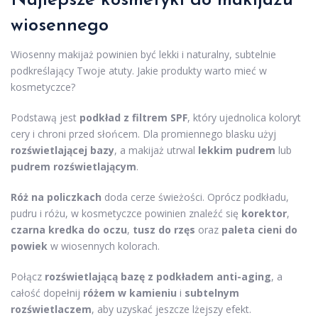
Najlepsze
kosmetyki do makijażu
wiosennego
Wiosenny makijaż powinien być lekki i naturalny, subtelnie
podkreślający Twoje atuty. Jakie produkty warto mieć w
kosmetyczce?
Podstawą jest
podkład z filtrem SPF
, który ujednolica koloryt
cery i chroni przed słońcem. Dla promiennego blasku użyj
rozświetlającej bazy
, a makijaż utrwal
lekkim pudrem
lub
pudrem rozświetlającym
.
Róż na policzkach
doda cerze świeżości. Oprócz podkładu,
pudru i różu, w kosmetyczce powinien znaleźć się
korektor
,
czarna kredka do oczu
,
tusz do rzęs
oraz
paleta cieni do
powiek
w wiosennych kolorach.
Połącz
rozświetlającą bazę z podkładem anti-aging
, a
całość dopełnij
różem w kamieniu
i
subtelnym
rozświetlaczem
, aby uzyskać jeszcze lżejszy efekt.