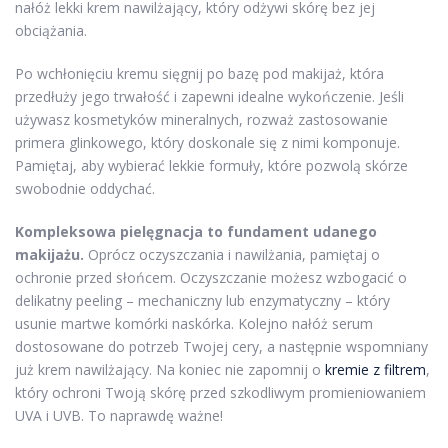
nałóż lekki krem nawilżający, który odżywi skórę bez jej
obciążania.
Po wchłonięciu kremu sięgnij po bazę pod makijaż, która
przedłuży jego trwałość i zapewni idealne wykończenie. Jeśli
używasz kosmetyków mineralnych, rozważ zastosowanie
primera glinkowego, który doskonale się z nimi komponuje.
Pamiętaj, aby wybierać lekkie formuły, które pozwolą skórze
swobodnie oddychać.
Kompleksowa pielęgnacja to fundament udanego
makijażu.
Oprócz oczyszczania i nawilżania, pamiętaj o
ochronie przed słońcem. Oczyszczanie możesz wzbogacić o
delikatny peeling – mechaniczny lub enzymatyczny – który
usunie martwe komórki naskórka. Kolejno nałóż serum
dostosowane do potrzeb Twojej cery, a następnie wspomniany
już krem nawilżający. Na koniec nie zapomnij o
kremie z filtrem
,
który ochroni Twoją skórę przed szkodliwym promieniowaniem
UVA i UVB. To naprawdę ważne!