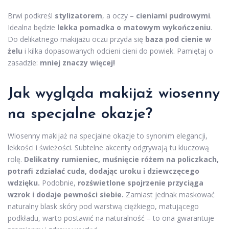
Brwi podkreśl
stylizatorem
, a oczy –
cieniami pudrowymi
.
Idealna będzie
lekka pomadka o matowym wykończeniu
.
Do delikatnego makijażu oczu przyda się
baza pod cienie w
żelu
i kilka dopasowanych odcieni cieni do powiek. Pamiętaj o
zasadzie:
mniej znaczy więcej!
Jak wygląda makijaż wiosenny
na specjalne okazje?
Wiosenny makijaż na specjalne okazje to synonim elegancji,
lekkości i świeżości. Subtelne akcenty odgrywają tu kluczową
rolę.
Delikatny rumieniec, muśnięcie różem na policzkach,
potrafi zdziałać cuda, dodając uroku i dziewczęcego
wdzięku.
Podobnie,
rozświetlone spojrzenie przyciąga
wzrok i dodaje pewności siebie.
Zamiast jednak maskować
naturalny blask skóry pod warstwą ciężkiego, matującego
podkładu, warto postawić na naturalność – to ona gwarantuje