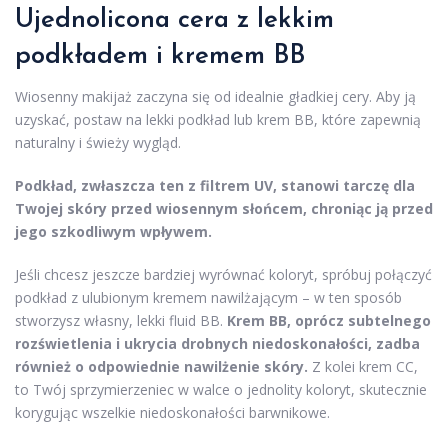
Ujednolicona cera z lekkim
podkładem i
kremem BB
Wiosenny makijaż zaczyna się od idealnie gładkiej cery. Aby ją
uzyskać, postaw na lekki podkład lub krem BB, które zapewnią
naturalny i świeży wygląd.
Podkład, zwłaszcza ten z filtrem UV, stanowi tarczę dla
Twojej skóry przed wiosennym słońcem, chroniąc ją przed
jego szkodliwym wpływem.
Jeśli chcesz jeszcze bardziej wyrównać koloryt, spróbuj połączyć
podkład z ulubionym kremem nawilżającym – w ten sposób
stworzysz własny, lekki fluid BB.
Krem BB, oprócz subtelnego
rozświetlenia i ukrycia drobnych niedoskonałości, zadba
również o odpowiednie nawilżenie skóry.
Z kolei krem CC,
to Twój sprzymierzeniec w walce o jednolity koloryt, skutecznie
korygując wszelkie niedoskonałości barwnikowe.