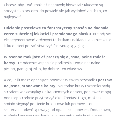
Chcesz, aby Twój makijaż naprawdę błyszczał? Kluczem są
soczyste kolory cieni do powiek! Ale jak wydobyć z nich to, co
najlepsze?
Odcienie pastelowe to fantastyczny sposób na dodanie
cerze subtelnej lekkości i promiennego blasku.
Nie bój się
eksperymentować z różnymi technikami nakładania – mieszanie
kilku odcieni potrafi stworzyć fascynującą głębię.
Wiosenne makijaże aż proszą się o jasne, pełne radości
barwy.
Te odcienie wspaniale podkreślą Twoje naturalne
piękno, pamiętaj tylko, by dobrać ten właściwy.
A co, jeśli masz opadające powieki? W takim przypadku
postaw
na jasne, stonowane kolory.
Neutralne brązy i szarości będą
strzałem w dziesiątkę! Unikaj ciemnych odcieni, ponieważ mogą
one niepotrzebnie przytłoczyć oko. Zamiast tego, możesz
śmiało sięgnąć po cienie brokatowe lub perłowe – one
skutecznie odwrócą uwagę od opadającej powieki. Dodatkowo,
rozświetl wewnętrzny kącik oka, aby optycznie je otworzyć i