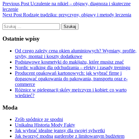
Previous Post
Uczulenie na nikiel – objawy, diagnoza i skuteczne
leczenie
Next Post
Rodzaje trądziku: przyczyny, objawy i metody leczenia
Szukaj:
Ostatnie wpisy
Od czego zależy cena okien aluminiowych? Wymiary, profile,
szyby, montaż i koszty dodatkowe
Podstawowe kosmetyki do makijażu, które musisz znać
Nordic walking dla odchudzania – efekty i zasady treningu
Producent opakowań kartonowych: jak wybrać firmę i
dopasować opakowania do pakowania, transportu oraz e-
commerce
Różnice w pielęgnacji skóry mężczyzn i kobiet: co warto
wiedzieć?
Moda
Zrób spódnicę ze spodni
Unikalna Historia Mody Fakty
Jak wybrać idealne jeansy dla swojej sylwetki
Jak tworzyć modną garderobę z limitowanym budżetem