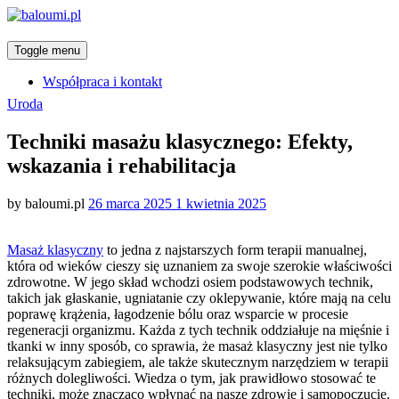
Toggle menu
Współpraca i kontakt
Categories
Uroda
Techniki masażu klasycznego: Efekty,
wskazania i rehabilitacja
Posted
by
baloumi.pl
26 marca 2025
1 kwietnia 2025
on
Masaż klasyczny
to jedna z najstarszych form terapii manualnej,
która od wieków cieszy się uznaniem za swoje szerokie właściwości
zdrowotne. W jego skład wchodzi osiem podstawowych technik,
takich jak głaskanie, ugniatanie czy oklepywanie, które mają na celu
poprawę krążenia, łagodzenie bólu oraz wsparcie w procesie
regeneracji organizmu. Każda z tych technik oddziałuje na mięśnie i
tkanki w inny sposób, co sprawia, że masaż klasyczny jest nie tylko
relaksującym zabiegiem, ale także skutecznym narzędziem w terapii
różnych dolegliwości. Wiedza o tym, jak prawidłowo stosować te
techniki, może znacząco wpłynąć na nasze zdrowie i samopoczucie.