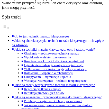
Warto zatem przyjrzeć się bliżej ich charakterystyce oraz efektom,
jakie mogą przynieść.
Spis treści
Co to jest techniki masażu klasycznego?
Jakie są charakterystyka technik masażu klasycznego i ich wpływ
na zdrowie?
Jakie są techniki masażu klasycznego: opis i zastosowanie?
Głaskanie – podstawowa technika masażu
Wyciskanie – efekty i zastosowania
Rozcieranie – korzyści dla tkanki mięśniowej
Ugniatanie – redukcja napięcia mięśniowego
Wałkowanie – technika dla głębokiej relaksacji
Rolowanie – wsparcie w rehabilitacji
Oklepywanie – stymulacja krążenia
Wibracja i wstrząsanie – techniki terapeutyczne
Jakie są efekty terapeutyczne technik masażu klasycznego?
Regeneracja tkanek i mięśni
Redukcja przewlekłych bólów
Jakie są wskazania i przeciwwskazania do masażu klasycznego?
Problemy z krążeniem i ich wpływ na masaż
Jak masaż może pomóc w skurczach mięśni i bólach
mięśniowych?