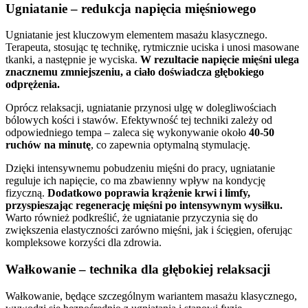
Ugniatanie – redukcja napięcia mięśniowego
Ugniatanie jest kluczowym elementem masażu klasycznego.
Terapeuta, stosując tę technikę, rytmicznie uciska i unosi masowane
tkanki, a następnie je wyciska.
W rezultacie napięcie mięśni ulega
znacznemu zmniejszeniu, a ciało doświadcza głębokiego
odprężenia.
Oprócz relaksacji, ugniatanie przynosi ulgę w dolegliwościach
bólowych kości i stawów. Efektywność tej techniki zależy od
odpowiedniego tempa – zaleca się wykonywanie około
40-50
ruchów na minutę
, co zapewnia optymalną stymulację.
Dzięki intensywnemu pobudzeniu mięśni do pracy, ugniatanie
reguluje ich napięcie, co ma zbawienny wpływ na kondycję
fizyczną.
Dodatkowo poprawia krążenie krwi i limfy,
przyspieszając regenerację mięśni po intensywnym wysiłku.
Warto również podkreślić, że ugniatanie przyczynia się do
zwiększenia elastyczności zarówno mięśni, jak i ścięgien, oferując
kompleksowe korzyści dla zdrowia.
Wałkowanie – technika dla głębokiej relaksacji
Wałkowanie, będące szczególnym wariantem masażu klasycznego,