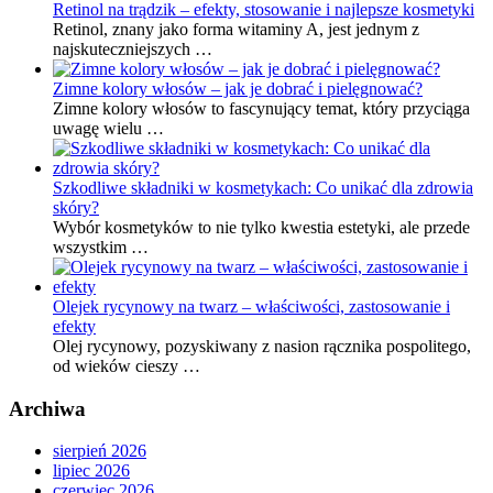
Retinol na trądzik – efekty, stosowanie i najlepsze kosmetyki
Retinol, znany jako forma witaminy A, jest jednym z
najskuteczniejszych …
Zimne kolory włosów – jak je dobrać i pielęgnować?
Zimne kolory włosów to fascynujący temat, który przyciąga
uwagę wielu …
Szkodliwe składniki w kosmetykach: Co unikać dla zdrowia
skóry?
Wybór kosmetyków to nie tylko kwestia estetyki, ale przede
wszystkim …
Olejek rycynowy na twarz – właściwości, zastosowanie i
efekty
Olej rycynowy, pozyskiwany z nasion rącznika pospolitego,
od wieków cieszy …
Archiwa
sierpień 2026
lipiec 2026
czerwiec 2026