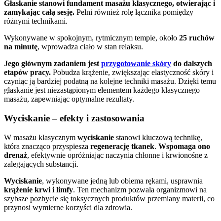
Głaskanie stanowi fundament masażu klasycznego, otwierając i
zamykając całą sesję.
Pełni również rolę łącznika pomiędzy
różnymi technikami.
Wykonywane w spokojnym, rytmicznym tempie, około
25 ruchów
na minutę
, wprowadza ciało w stan relaksu.
Jego głównym zadaniem jest
przygotowanie skóry
do dalszych
etapów pracy.
Pobudza krążenie, zwiększając elastyczność skóry i
czyniąc ją bardziej podatną na kolejne techniki masażu. Dzięki temu
głaskanie jest niezastąpionym elementem każdego klasycznego
masażu, zapewniając optymalne rezultaty.
Wyciskanie – efekty i zastosowania
W masażu klasycznym
wyciskanie
stanowi kluczową technikę,
która znacząco przyspiesza
regenerację tkanek
.
Wspomaga ono
drenaż
, efektywnie opróżniając naczynia chłonne i krwionośne z
zalegających substancji.
Wyciskanie
, wykonywane jedną lub obiema rękami, usprawnia
krążenie krwi i limfy
. Ten mechanizm pozwala organizmowi na
szybsze pozbycie się toksycznych produktów przemiany materii, co
przynosi wymierne korzyści dla zdrowia.