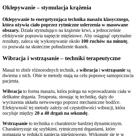
Oklepywanie – stymulacja krążenia
Oklepywanie to energetyzująca technika masażu klasycznego,
która ożywia ciało poprzez rytmiczne uderzenia w masowane
obszary.
Działa stymulująco na krążenie krwi, a jednocześnie
efektywnie poprawia napięcie mięśniowe. Aby osiągnąć optymalne
rezultaty, zaleca się wykonywanie około
100 ruchów na minutę
,
co pozwala na skuteczne pobudzenie tkanek.
Wibracja i wstrząsanie – techniki terapeutyczne
Masaż to zbiór różnorodnych technik, a
wibracja
i
wstrząsanie
są
dwiema z nich. Obie te metody mają na celu poprawę samopoczucia
pacjenta.
Wibracja
to forma masażu, która polega na wprowadzaniu ciała w
delikatne drgania. Terapeuta, stosując tę technikę, dąży do
wyciszenia układu nerwowego poprzez mechaniczne bodźce.
Efektywność tej metody zależy od częstotliwości wibracji, która
oscyluje między
20 a 40 drgań na sekundę
.
Wstrząsanie
to technika o charakterze bardziej dynamicznym.
Charakteryzuje się szybkimi, rytmicznymi drganiami, które
pomagają w redukcji napięcia mięśniowego. Wykonuje się je w