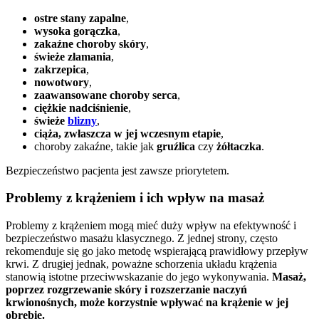
ostre stany zapalne
,
wysoka gorączka
,
zakaźne choroby skóry
,
świeże złamania
,
zakrzepica
,
nowotwory
,
zaawansowane choroby serca
,
ciężkie nadciśnienie
,
świeże
blizny
,
ciąża, zwłaszcza w jej wczesnym etapie
,
choroby zakaźne, takie jak
gruźlica
czy
żółtaczka
.
Bezpieczeństwo pacjenta jest zawsze priorytetem.
Problemy z krążeniem i ich wpływ na masaż
Problemy z krążeniem mogą mieć duży wpływ na efektywność i
bezpieczeństwo masażu klasycznego. Z jednej strony, często
rekomenduje się go jako metodę wspierającą prawidłowy przepływ
krwi. Z drugiej jednak, poważne schorzenia układu krążenia
stanowią istotne przeciwwskazanie do jego wykonywania.
Masaż,
poprzez rozgrzewanie skóry i rozszerzanie naczyń
krwionośnych, może korzystnie wpływać na krążenie w jej
obrębie.