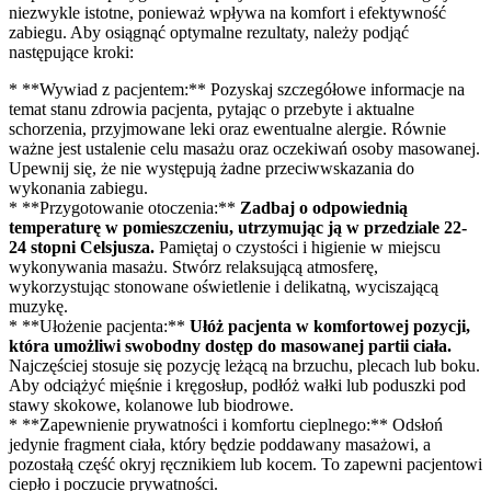
niezwykle istotne, ponieważ wpływa na komfort i efektywność
zabiegu. Aby osiągnąć optymalne rezultaty, należy podjąć
następujące kroki:
* **Wywiad z pacjentem:** Pozyskaj szczegółowe informacje na
temat stanu zdrowia pacjenta, pytając o przebyte i aktualne
schorzenia, przyjmowane leki oraz ewentualne alergie. Równie
ważne jest ustalenie celu masażu oraz oczekiwań osoby masowanej.
Upewnij się, że nie występują żadne przeciwwskazania do
wykonania zabiegu.
* **Przygotowanie otoczenia:**
Zadbaj o odpowiednią
temperaturę w pomieszczeniu, utrzymując ją w przedziale 22-
24 stopni Celsjusza.
Pamiętaj o czystości i higienie w miejscu
wykonywania masażu. Stwórz relaksującą atmosferę,
wykorzystując stonowane oświetlenie i delikatną, wyciszającą
muzykę.
* **Ułożenie pacjenta:**
Ułóż pacjenta w komfortowej pozycji,
która umożliwi swobodny dostęp do masowanej partii ciała.
Najczęściej stosuje się pozycję leżącą na brzuchu, plecach lub boku.
Aby odciążyć mięśnie i kręgosłup, podłóż wałki lub poduszki pod
stawy skokowe, kolanowe lub biodrowe.
* **Zapewnienie prywatności i komfortu cieplnego:** Odsłoń
jedynie fragment ciała, który będzie poddawany masażowi, a
pozostałą część okryj ręcznikiem lub kocem. To zapewni pacjentowi
ciepło i poczucie prywatności.