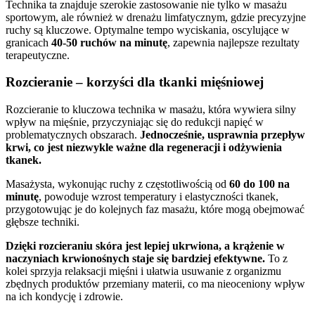
Technika ta znajduje szerokie zastosowanie nie tylko w masażu
sportowym, ale również w drenażu limfatycznym, gdzie precyzyjne
ruchy są kluczowe. Optymalne tempo wyciskania, oscylujące w
granicach
40-50 ruchów na minutę
, zapewnia najlepsze rezultaty
terapeutyczne.
Rozcieranie – korzyści dla tkanki mięśniowej
Rozcieranie to kluczowa technika w masażu, która wywiera silny
wpływ na mięśnie, przyczyniając się do redukcji napięć w
problematycznych obszarach.
Jednocześnie, usprawnia przepływ
krwi, co jest niezwykle ważne dla regeneracji i odżywienia
tkanek.
Masażysta, wykonując ruchy z częstotliwością od
60 do 100 na
minutę
, powoduje wzrost temperatury i elastyczności tkanek,
przygotowując je do kolejnych faz masażu, które mogą obejmować
głębsze techniki.
Dzięki rozcieraniu skóra jest lepiej ukrwiona, a krążenie w
naczyniach krwionośnych staje się bardziej efektywne.
To z
kolei sprzyja relaksacji mięśni i ułatwia usuwanie z organizmu
zbędnych produktów przemiany materii, co ma nieoceniony wpływ
na ich kondycję i zdrowie.