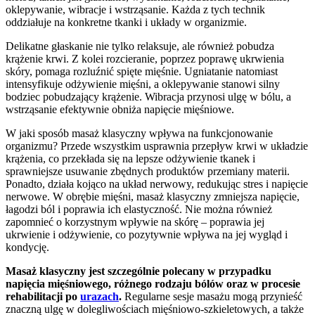
oklepywanie, wibracje i wstrząsanie. Każda z tych technik
oddziałuje na konkretne tkanki i układy w organizmie.
Delikatne głaskanie nie tylko relaksuje, ale również pobudza
krążenie krwi. Z kolei rozcieranie, poprzez poprawę ukrwienia
skóry, pomaga rozluźnić spięte mięśnie. Ugniatanie natomiast
intensyfikuje odżywienie mięśni, a oklepywanie stanowi silny
bodziec pobudzający krążenie. Wibracja przynosi ulgę w bólu, a
wstrząsanie efektywnie obniża napięcie mięśniowe.
W jaki sposób masaż klasyczny wpływa na funkcjonowanie
organizmu? Przede wszystkim usprawnia przepływ krwi w układzie
krążenia, co przekłada się na lepsze odżywienie tkanek i
sprawniejsze usuwanie zbędnych produktów przemiany materii.
Ponadto, działa kojąco na układ nerwowy, redukując stres i napięcie
nerwowe. W obrębie mięśni, masaż klasyczny zmniejsza napięcie,
łagodzi ból i poprawia ich elastyczność. Nie można również
zapomnieć o korzystnym wpływie na skórę – poprawia jej
ukrwienie i odżywienie, co pozytywnie wpływa na jej wygląd i
kondycję.
Masaż klasyczny jest szczególnie polecany w przypadku
napięcia mięśniowego, różnego rodzaju bólów oraz w procesie
rehabilitacji po
urazach
.
Regularne sesje masażu mogą przynieść
znaczną ulgę w dolegliwościach mięśniowo-szkieletowych, a także