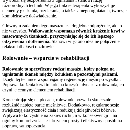
wywodzi się bezpośrednio z ugniatania i stanowi fuzję
różnorodnych technik. W jego trakcie terapeuta wykorzystuje
elementy głaskania, rozcierania, a także samego ugniatania, tworząc
kompleksowe doświadczenie.
Głównym zadaniem tego masażu jest dogłębne odprężenie, ale to
nie wszystko.
Wałkowanie wspomaga również krążenie krwi w
masowanych tkankach, przyczyniając się do ich lepszego
odżywienia i dotlenienia.
Stanowi więc ono idealne połączenie
relaksu i dbałości o zdrowie.
Rolowanie – wsparcie w rehabilitacji
Rolowanie to specyficzny rodzaj masażu, który polega na
ugniataniu tkanek między kciukiem a pozostałymi palcami.
Dzięki tej technice wspomagamy regenerację mięśni po wysiłku.
Poprawa krążenia krwi to kolejna korzyść płynąca z rolowania, co
czyni je cennym elementem rehabilitacji.
Koncentrując się na plecach, rolowanie pozwala skutecznie
rozluźnić napięte partie mięśniowe. Dodatkowo, regularne sesje
zwiększają elastyczność ciała i redukują dolegliwości bólowe.
Wpływa to korzystnie na zakres ruchu, a w konsekwencji – na
ogólny komfort życia. Jest to zatem prosty i efektywny sposób na
poprawę samopoczucia.