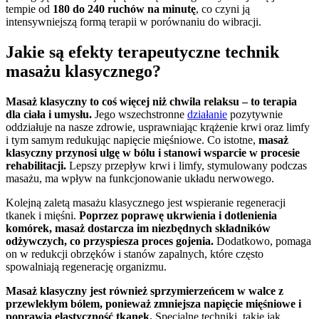
tempie od
180 do 240 ruchów na minutę
, co czyni ją
intensywniejszą formą terapii w porównaniu do wibracji.
Jakie są efekty terapeutyczne technik
masażu klasycznego?
Masaż klasyczny to coś więcej niż chwila relaksu – to terapia
dla ciała i umysłu.
Jego wszechstronne
działanie
pozytywnie
oddziałuje na nasze zdrowie, usprawniając krążenie krwi oraz limfy
i tym samym redukując napięcie mięśniowe. Co istotne,
masaż
klasyczny przynosi ulgę w bólu i stanowi wsparcie w procesie
rehabilitacji.
Lepszy przepływ krwi i limfy, stymulowany podczas
masażu, ma wpływ na funkcjonowanie układu nerwowego.
Kolejną zaletą masażu klasycznego jest wspieranie regeneracji
tkanek i mięśni.
Poprzez poprawę ukrwienia i dotlenienia
komórek, masaż dostarcza im niezbędnych składników
odżywczych, co przyspiesza proces gojenia.
Dodatkowo, pomaga
on w redukcji obrzęków i stanów zapalnych, które często
spowalniają regenerację organizmu.
Masaż klasyczny jest również sprzymierzeńcem w walce z
przewlekłym bólem, ponieważ zmniejsza napięcie mięśniowe i
poprawia elastyczność tkanek.
Specjalne techniki, takie jak