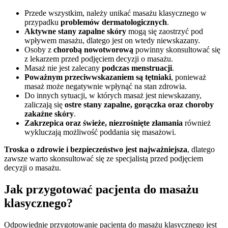
Przede wszystkim, należy unikać masażu klasycznego w
przypadku
problemów dermatologicznych
.
Aktywne stany zapalne skóry
mogą się zaostrzyć pod
wpływem masażu, dlatego jest on wtedy niewskazany.
Osoby z
chorobą nowotworową
powinny skonsultować się
z lekarzem przed podjęciem decyzji o masażu.
Masaż nie jest zalecany
podczas menstruacji
.
Poważnym przeciwwskazaniem są tętniaki
, ponieważ
masaż może negatywnie wpłynąć na stan zdrowia.
Do innych sytuacji, w których masaż jest niewskazany,
zaliczają się
ostre stany zapalne, gorączka oraz choroby
zakaźne skóry
.
Zakrzepica oraz świeże, niezrośnięte złamania
również
wykluczają możliwość poddania się masażowi.
Troska o zdrowie i bezpieczeństwo jest najważniejsza
, dlatego
zawsze warto skonsultować się ze specjalistą przed podjęciem
decyzji o masażu.
Jak przygotować pacjenta do masażu
klasycznego?
Odpowiednie przygotowanie pacjenta do masażu klasycznego jest