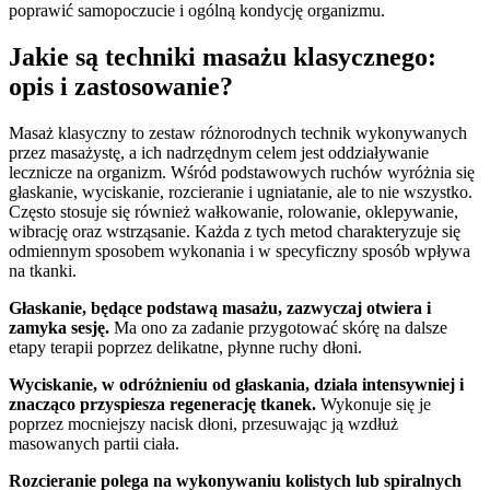
poprawić samopoczucie i ogólną kondycję organizmu.
Jakie są techniki masażu klasycznego:
opis i zastosowanie?
Masaż klasyczny to zestaw różnorodnych technik wykonywanych
przez masażystę, a ich nadrzędnym celem jest oddziaływanie
lecznicze na organizm. Wśród podstawowych ruchów wyróżnia się
głaskanie, wyciskanie, rozcieranie i ugniatanie, ale to nie wszystko.
Często stosuje się również wałkowanie, rolowanie, oklepywanie,
wibrację oraz wstrząsanie. Każda z tych metod charakteryzuje się
odmiennym sposobem wykonania i w specyficzny sposób wpływa
na tkanki.
Głaskanie, będące podstawą masażu, zazwyczaj otwiera i
zamyka sesję.
Ma ono za zadanie przygotować skórę na dalsze
etapy terapii poprzez delikatne, płynne ruchy dłoni.
Wyciskanie, w odróżnieniu od głaskania, działa intensywniej i
znacząco przyspiesza regenerację tkanek.
Wykonuje się je
poprzez mocniejszy nacisk dłoni, przesuwając ją wzdłuż
masowanych partii ciała.
Rozcieranie polega na wykonywaniu kolistych lub spiralnych