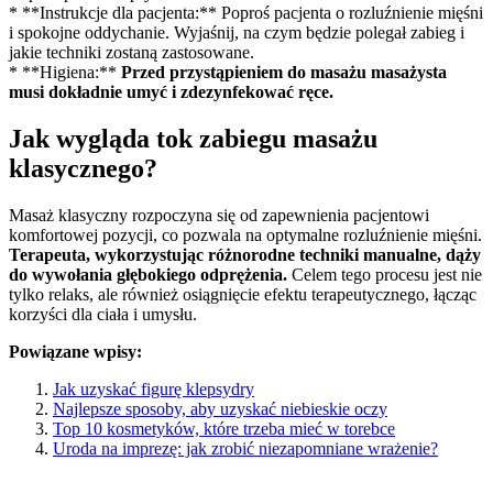
* **Instrukcje dla pacjenta:** Poproś pacjenta o rozluźnienie mięśni
i spokojne oddychanie. Wyjaśnij, na czym będzie polegał zabieg i
jakie techniki zostaną zastosowane.
* **Higiena:**
Przed przystąpieniem do masażu masażysta
musi dokładnie umyć i zdezynfekować ręce.
Jak wygląda tok zabiegu masażu
klasycznego?
Masaż klasyczny rozpoczyna się od zapewnienia pacjentowi
komfortowej pozycji, co pozwala na optymalne rozluźnienie mięśni.
Terapeuta, wykorzystując różnorodne techniki manualne, dąży
do wywołania głębokiego odprężenia.
Celem tego procesu jest nie
tylko relaks, ale również osiągnięcie efektu terapeutycznego, łącząc
korzyści dla ciała i umysłu.
Powiązane wpisy:
Jak uzyskać figurę klepsydry
Najlepsze sposoby, aby uzyskać niebieskie oczy
Top 10 kosmetyków, które trzeba mieć w torebce
Uroda na imprezę: jak zrobić niezapomniane wrażenie?