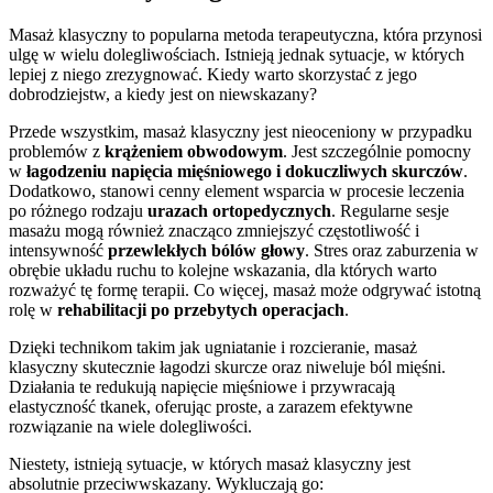
Masaż klasyczny to popularna metoda terapeutyczna, która przynosi
ulgę w wielu dolegliwościach. Istnieją jednak sytuacje, w których
lepiej z niego zrezygnować. Kiedy warto skorzystać z jego
dobrodziejstw, a kiedy jest on niewskazany?
Przede wszystkim, masaż klasyczny jest nieoceniony w przypadku
problemów z
krążeniem obwodowym
. Jest szczególnie pomocny
w
łagodzeniu napięcia mięśniowego i dokuczliwych skurczów
.
Dodatkowo, stanowi cenny element wsparcia w procesie leczenia
po różnego rodzaju
urazach ortopedycznych
. Regularne sesje
masażu mogą również znacząco zmniejszyć częstotliwość i
intensywność
przewlekłych bólów głowy
. Stres oraz zaburzenia w
obrębie układu ruchu to kolejne wskazania, dla których warto
rozważyć tę formę terapii. Co więcej, masaż może odgrywać istotną
rolę w
rehabilitacji po przebytych operacjach
.
Dzięki technikom takim jak ugniatanie i rozcieranie, masaż
klasyczny skutecznie łagodzi skurcze oraz niweluje ból mięśni.
Działania te redukują napięcie mięśniowe i przywracają
elastyczność tkanek, oferując proste, a zarazem efektywne
rozwiązanie na wiele dolegliwości.
Niestety, istnieją sytuacje, w których masaż klasyczny jest
absolutnie przeciwwskazany. Wykluczają go: