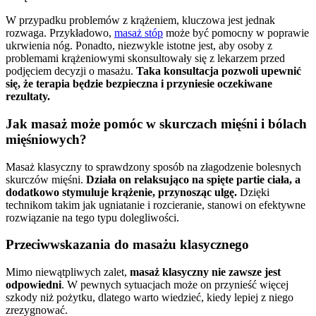
W przypadku problemów z krążeniem, kluczowa jest jednak
rozwaga. Przykładowo,
masaż stóp
może być pomocny w poprawie
ukrwienia nóg. Ponadto, niezwykle istotne jest, aby osoby z
problemami krążeniowymi skonsultowały się z lekarzem przed
podjęciem decyzji o masażu.
Taka konsultacja pozwoli upewnić
się, że terapia będzie bezpieczna i przyniesie oczekiwane
rezultaty.
Jak masaż może pomóc w skurczach mięśni i bólach
mięśniowych?
Masaż klasyczny to sprawdzony sposób na złagodzenie bolesnych
skurczów mięśni.
Działa on relaksująco na spięte partie ciała, a
dodatkowo stymuluje krążenie, przynosząc ulgę.
Dzięki
technikom takim jak ugniatanie i rozcieranie, stanowi on efektywne
rozwiązanie na tego typu dolegliwości.
Przeciwwskazania do masażu klasycznego
Mimo niewątpliwych zalet,
masaż klasyczny nie zawsze jest
odpowiedni
. W pewnych sytuacjach może on przynieść więcej
szkody niż pożytku, dlatego warto wiedzieć, kiedy lepiej z niego
zrezygnować.