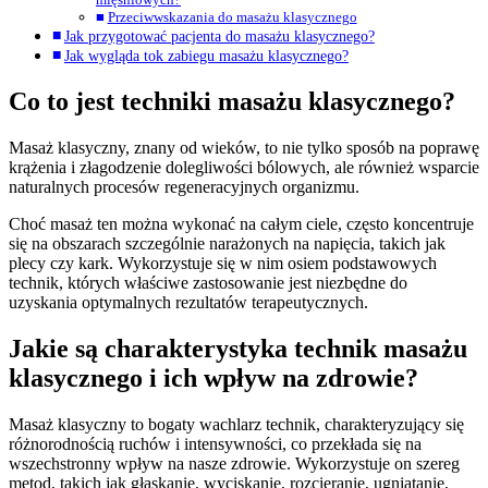
Przeciwwskazania do masażu klasycznego
Jak przygotować pacjenta do masażu klasycznego?
Jak wygląda tok zabiegu masażu klasycznego?
Co to jest techniki masażu klasycznego?
Masaż klasyczny, znany od wieków, to nie tylko sposób na poprawę
krążenia i złagodzenie dolegliwości bólowych, ale również wsparcie
naturalnych procesów regeneracyjnych organizmu.
Choć masaż ten można wykonać na całym ciele, często koncentruje
się na obszarach szczególnie narażonych na napięcia, takich jak
plecy czy kark. Wykorzystuje się w nim osiem podstawowych
technik, których właściwe zastosowanie jest niezbędne do
uzyskania optymalnych rezultatów terapeutycznych.
Jakie są charakterystyka technik masażu
klasycznego i ich wpływ na zdrowie?
Masaż klasyczny to bogaty wachlarz technik, charakteryzujący się
różnorodnością ruchów i intensywności, co przekłada się na
wszechstronny wpływ na nasze zdrowie. Wykorzystuje on szereg
metod, takich jak głaskanie, wyciskanie, rozcieranie, ugniatanie,