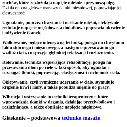
ruchów, które rozluźniają napięte mięśnie i przynoszą ulgę.
Działa ono na głębsze warstwy tkanki mięśniowej, poprawiając jej
elastyczność.
Ugniatanie, poprzez chwytanie i uciskanie mięśni, efektywnie
redukuje napięcie mięśniowe, a dodatkowo poprawia ukrwienie
i odżywienie tkanek.
Wałkowanie, będące intensywną techniką, polega na chwytaniu
fałdu skórnego i mięśniowego, a następnie przesuwaniu go
wzdłuż ciała, co sprzyja głębokiej relaksacji i rozluźnieniu.
Rolowanie, technika wspierająca rehabilitację, polega na
przesuwaniu dłoni po ciele w taki sposób, aby ugniatać i
rozciągać tkanki, poprawiając elastyczność i ruchomość ciała.
Oklepywanie, czyli rytmiczne uderzanie w ciało, stymuluje
krążenie krwi i limfy, a także pobudza mięśnie do pracy.
Wibracja i wstrząsanie to techniki terapeutyczne, które
wprowadzają tkanki w drgania, działając przeciwbólowo i
rozluźniająco, a także obniżając napięcie mięśniowe.
Głaskanie – podstawowa
technika masażu