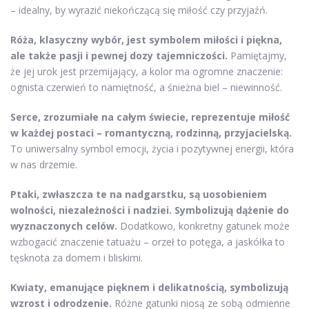
– idealny, by wyrazić niekończącą się miłość czy przyjaźń.
Róża, klasyczny wybór, jest symbolem miłości i piękna,
ale także pasji i pewnej dozy tajemniczości.
Pamiętajmy,
że jej urok jest przemijający, a kolor ma ogromne znaczenie:
ognista czerwień to namiętność, a śnieżna biel – niewinność.
Serce, zrozumiałe na całym świecie, reprezentuje miłość
w każdej postaci – romantyczną, rodzinną, przyjacielską.
To uniwersalny symbol emocji, życia i pozytywnej energii, która
w nas drzemie.
Ptaki, zwłaszcza te na nadgarstku, są uosobieniem
wolności, niezależności i nadziei. Symbolizują dążenie do
wyznaczonych celów.
Dodatkowo, konkretny gatunek może
wzbogacić znaczenie tatuażu – orzeł to potęga, a jaskółka to
tęsknota za domem i bliskimi.
Kwiaty, emanujące pięknem i delikatnością, symbolizują
wzrost i odrodzenie.
Różne gatunki niosą ze sobą odmienne