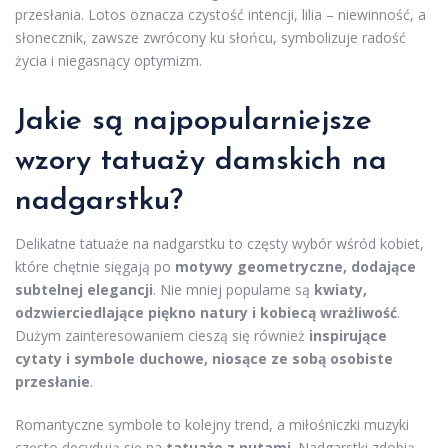
przesłania. Lotos oznacza czystość intencji, lilia – niewinność, a
słonecznik, zawsze zwrócony ku słońcu, symbolizuje radość
życia i niegasnący optymizm.
Jakie są najpopularniejsze
wzory tatuaży
damskich na
nadgarstku?
Delikatne tatuaże na nadgarstku to częsty wybór wśród kobiet,
które chętnie sięgają po
motywy geometryczne, dodające
subtelnej elegancji
. Nie mniej popularne są
kwiaty,
odzwierciedlające piękno natury i kobiecą wrażliwość
.
Dużym zainteresowaniem cieszą się również
inspirujące
cytaty i symbole duchowe, niosące ze sobą osobiste
przesłanie
.
Romantyczne symbole to kolejny trend, a miłośniczki muzyki
często decydują się na
tatuaże z nutami
. Nadgarstki zdobią