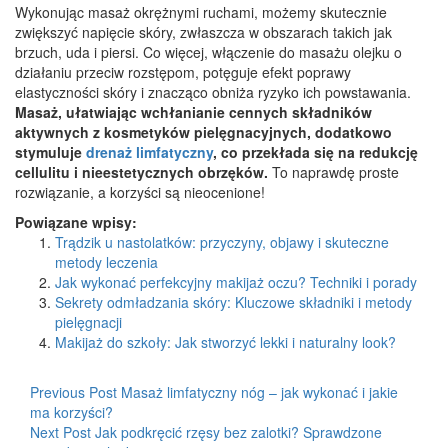
Wykonując masaż okrężnymi ruchami, możemy skutecznie
zwiększyć napięcie skóry, zwłaszcza w obszarach takich jak
brzuch, uda i piersi. Co więcej, włączenie do masażu olejku o
działaniu przeciw rozstępom, potęguje efekt poprawy
elastyczności skóry i znacząco obniża ryzyko ich powstawania.
Masaż, ułatwiając wchłanianie cennych składników
aktywnych z kosmetyków pielęgnacyjnych, dodatkowo
stymuluje
drenaż limfatyczny
, co przekłada się na redukcję
cellulitu i nieestetycznych obrzęków.
To naprawdę proste
rozwiązanie, a korzyści są nieocenione!
Powiązane wpisy:
Trądzik u nastolatków: przyczyny, objawy i skuteczne
metody leczenia
Jak wykonać perfekcyjny makijaż oczu? Techniki i porady
Sekrety odmładzania skóry: Kluczowe składniki i metody
pielęgnacji
Makijaż do szkoły: Jak stworzyć lekki i naturalny look?
Previous Post
Masaż limfatyczny nóg – jak wykonać i jakie
ma korzyści?
Next Post
Jak podkręcić rzęsy bez zalotki? Sprawdzone