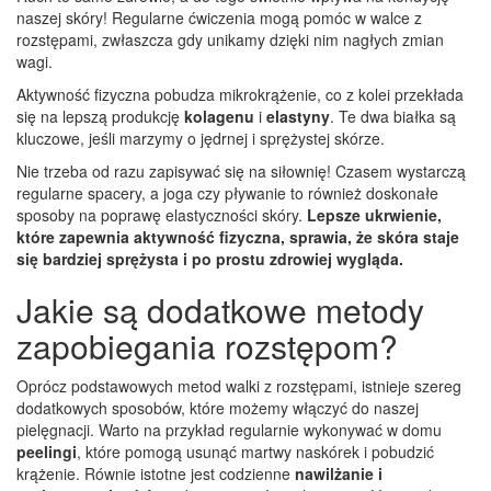
naszej skóry! Regularne ćwiczenia mogą pomóc w walce z
rozstępami, zwłaszcza gdy unikamy dzięki nim nagłych zmian
wagi.
Aktywność fizyczna pobudza mikrokrążenie, co z kolei przekłada
się na lepszą produkcję
kolagenu
i
elastyny
. Te dwa białka są
kluczowe, jeśli marzymy o jędrnej i sprężystej skórze.
Nie trzeba od razu zapisywać się na siłownię! Czasem wystarczą
regularne spacery, a joga czy pływanie to również doskonałe
sposoby na poprawę elastyczności skóry.
Lepsze ukrwienie,
które zapewnia aktywność fizyczna, sprawia, że skóra staje
się bardziej sprężysta i po prostu zdrowiej wygląda.
Jakie są dodatkowe metody
zapobiegania rozstępom?
Oprócz podstawowych metod walki z rozstępami, istnieje szereg
dodatkowych sposobów, które możemy włączyć do naszej
pielęgnacji. Warto na przykład regularnie wykonywać w domu
peelingi
, które pomogą usunąć martwy naskórek i pobudzić
krążenie. Równie istotne jest codzienne
nawilżanie i