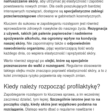
natłuszczanie skóry
, aby utrzymać jej elastyczność i zapobiec
powstawaniu nowych zmian. Dla osób poszukujących bardziej
intensywnych rozwiązań, dostępne są
specjalistyczne zabiegi
przeciwrozstępowe
oferowane w gabinetach kosmetycznych.
Kluczem do sukcesu w zapobieganiu rozstępom jest również
wprowadzenie zdrowych nawyków do naszego życia.
Rezygnacja
z używek, takich jak palenie papierosów i nadmierne
spożywanie alkoholu, ma ogromny wpływ na kondycję
naszej skóry.
Nie zapominajmy także o
odpowiednim
nawodnieniu organizmu
, pijąc wystarczającą ilość wody
każdego dnia, co wspiera elastyczność i sprężystość skóry.
Warto również sięgnąć po
olejki, które są specjalnie
przeznaczone do walki z rozstępami
. Regularne stosowanie
takiego olejku może znacząco poprawić elastyczność skóry, a to z
kolei zmniejsza ryzyko pojawienia się nowych zmian.
Kiedy należy rozpocząć profilaktykę?
Zapobieganie rozstępom to kluczowa sprawa, a im wcześniej
zaczniesz działać, tym lepiej.
Szczególnie istotne jest to na
początku ciąży, kiedy skóra jest wyjątkowo podatna na
rozciąganie.
Dlatego warto dbać o regularne nawilżanie i