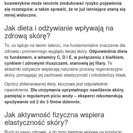
kosmetyków może istotnie zredukować ryzyko pojawienia
się rozstępów, a także sprawić, że te już istniejące staną się
mniej widoczne.
Jak dieta i odżywianie wpływają na
zdrową skórę?
To, co ląduje na twoim talerzu, ma fundamentalne znaczenie dla
zdrowia i promiennego wyglądu twojej skóry.
Odpowiednia dieta
to fundament, a witaminy C, D i E, w połączeniu z białkiem,
cynkiem i zdrowymi tłuszczami, stanowią jej filary.
Te
składniki odżywcze wspierają naturalne procesy regeneracyjne
skóry, pomagając jej zachować elastyczność i młodzieńczy blask.
Oprócz zbilansowanej diety, kluczowe jest odpowiednie
nawodnienie.
Dla utrzymania optymalnego nawilżenia skóry,
pamiętaj o regularnym piciu wody – eksperci rekomendują
spożywanie od 2 do 3 litrów dziennie.
Jak aktywność fizyczna wspiera
elastyczność skóry?
Ruch to samo zdrowie, a do tego świetnie wpływa na kondycję