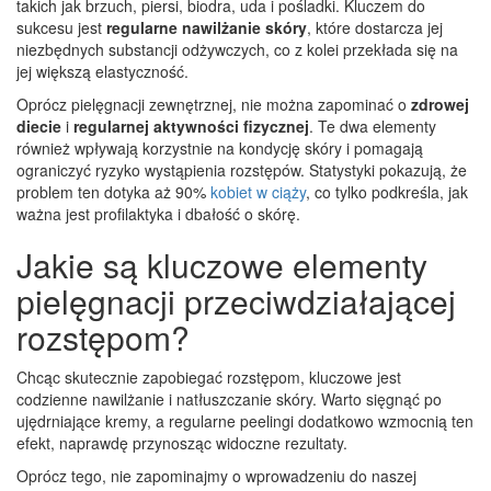
takich jak brzuch, piersi, biodra, uda i pośladki. Kluczem do
sukcesu jest
regularne nawilżanie skóry
, które dostarcza jej
niezbędnych substancji odżywczych, co z kolei przekłada się na
jej większą elastyczność.
Oprócz pielęgnacji zewnętrznej, nie można zapominać o
zdrowej
diecie
i
regularnej aktywności fizycznej
. Te dwa elementy
również wpływają korzystnie na kondycję skóry i pomagają
ograniczyć ryzyko wystąpienia rozstępów. Statystyki pokazują, że
problem ten dotyka aż 90%
kobiet w ciąży
, co tylko podkreśla, jak
ważna jest profilaktyka i dbałość o skórę.
Jakie są kluczowe elementy
pielęgnacji przeciwdziałającej
rozstępom?
Chcąc skutecznie zapobiegać rozstępom, kluczowe jest
codzienne nawilżanie i natłuszczanie skóry. Warto sięgnąć po
ujędrniające kremy, a regularne peelingi dodatkowo wzmocnią ten
efekt, naprawdę przynosząc widoczne rezultaty.
Oprócz tego, nie zapominajmy o wprowadzeniu do naszej