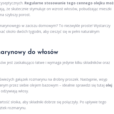
tyseptycznych.
Regularne stosowanie tego cennego olejku moż
ją, że skutecznie stymuluje on wzrost włosów, pobudzając mieszki
 na szybszy porost.
zmarynowego w zaciszu domowym? To niezwykle proste! Wystarczy
kać około dwóch tygodni, aby cieszyć się w pełni naturalnym
zmarynowy do włosów
w jest zaskakująco łatwe i wymaga jedynie kilku składników oraz
u świeżych gałązek rozmarynu na drobny proszek. Następnie, wsyp
ranym przez siebie olejem bazowym – idealnie sprawdzi się tutaj
olej
 odżywiają włosy.
tość słoika, aby składniki dobrze się połączyły. Po upływie tego
sztek rozmarynu.