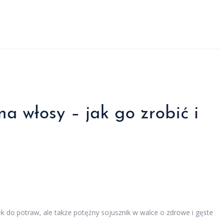
a włosy – jak go zrobić i
 do potraw, ale także potężny sojusznik w walce o zdrowe i gęste