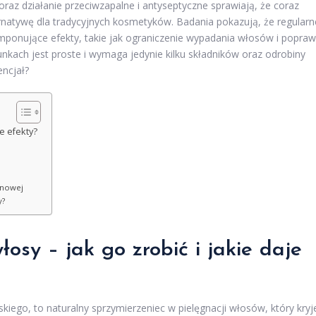
raz działanie przeciwzapalne i antyseptyczne sprawiają, że coraz
ternatywę dla tradycyjnych kosmetyków. Badania pokazują, że regularn
ponujące efekty, takie jak ograniczenie wypadania włosów i popra
kach jest proste i wymaga jedynie kilku składników oraz odrobiny
encjał?
e efekty?
ynowej
y?
sy – jak go zrobić i jakie daje
iego, to naturalny sprzymierzeniec w pielęgnacji włosów, który kryj