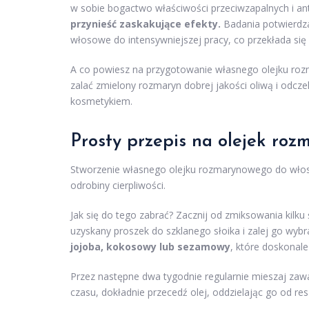
w sobie bogactwo właściwości przeciwzapalnych i an
przynieść zaskakujące efekty.
Badania potwierdza
włosowe do intensywniejszej pracy, co przekłada się
A co powiesz na przygotowanie własnego olejku ro
zalać zmielony rozmaryn dobrej jakości oliwą i odcze
kosmetykiem.
Prosty przepis na olejek ro
Stworzenie własnego olejku rozmarynowego do włosó
odrobiny cierpliwości.
Jak się do tego zabrać? Zacznij od zmiksowania kilk
uzyskany proszek do szklanego słoika i zalej go wyb
jojoba, kokosowy lub sezamowy
, które doskonale
Przez następne dwa tygodnie regularnie mieszaj zawar
czasu, dokładnie przecedź olej, oddzielając go od re