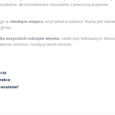
rezultatów, ale konsekwentne stosowanie z pewnością przyniesie
j go w
chłodnym miejscu
, na przykład w lodówce. Ważny jest równi
 głowy.
dla wszystkich rodzajów włosów
, nawet tych farbowanych. Może
ależnie od koloru i kondycji twoich włosów.
oczy
orebce
 wrażenie?