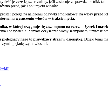
eść jeszcze lepsze rezultaty, jeśli zastosujesz sprawdzone triki, tak
arówno przed, jak i po umyciu włosów.
o prosta i polega na nałożeniu odżywki emolientowej na włosy
przed
ic
miernemu wysuszeniu włosów w trakcie mycia.
nika, w której rezygnuje się z szamponu na rzecz odżywek i mase
enia i odżywienia. Zamiast oczyszczać włosy szamponem, używasz prod
 pielęgnacyjnego to prawdziwy strzał w dziesiątkę.
Dzięki temu mas
wszymi i piękniejszymi włosami.
kówki?
y