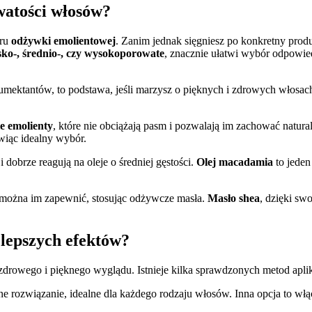
watości włosów?
oru
odżywki emolientowej
. Zanim jednak sięgniesz po konkretny prod
sko-, średnio-, czy wysokoporowate
, znacznie ułatwi wybór odpowied
 humektantów, to podstawa, jeśli marzysz o pięknych i zdrowych włosac
ie emolienty
, które nie obciążają pasm i pozwalają im zachować natur
wiąc idealny wybór.
 dobrze reagują na oleje o średniej gęstości.
Olej macadamia
to jeden
można im zapewnić, stosując odżywcze masła.
Masło shea
, dzięki s
lepszych efektów?
owego i pięknego wyglądu. Istnieje kilka sprawdzonych metod aplikac
 rozwiązanie, idealne dla każdego rodzaju włosów. Inna opcja to włą