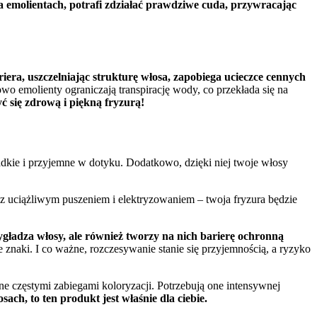
a emolientach, potrafi zdziałać prawdziwe cuda, przywracając
riera, uszczelniając strukturę włosa, zapobiega ucieczce cennych
wo emolienty ograniczają transpirację wody, co przekłada się na
yć się zdrową i piękną fryzurą!
dkie i przyjemne w dotyku. Dodatkowo, dzięki niej twoje włosy
z uciążliwym puszeniem i elektryzowaniem – twoja fryzura będzie
wygładza włosy, ale również tworzy na nich barierę ochronną
 znaki. I co ważne, rozczesywanie stanie się przyjemnością, a ryzyko
e częstymi zabiegami koloryzacji. Potrzebują one intensywnej
ach, to ten produkt jest właśnie dla ciebie.