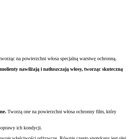
, tworząc na powierzchni włosa specjalną warstwę ochronną.
molienty nawilżają i natłuszczają włosy, tworząc skuteczną
ne.
Tworzą one na powierzchni włosa ochronny film, który
poprawy ich kondycji.
swoje właściwości odżywcze. Równie często spotykany jest olej