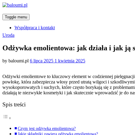
Toggle menu
Współpraca i kontakt
Categories
Uroda
Odżywka emolientowa: jak działa i jak ją 
Posted
by
baloumi.pl
6 lipca 2025
1 kwietnia 2025
on
Odżywki emolientowe to kluczowy element w codziennej pielęgnacji 
powłokę, która zabezpiecza włosy przed utratą wilgoci i szkodliw
wysokoporowatych i suchych, które często borykają się z problemami 
działają te niezwykłe kosmetyki i jak skutecznie wprowadzić je do na
Spis treści
Czym jest odżywka emolientowa?
Jakie składniki zawiera odżywka emolientowa?