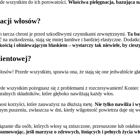
ede wszystkim do ich porowatości.
Właściwa pielęgnacja, bazująca n
acji włosów?
tarcza chroni je przed szkodliwymi czynnikami zewnętrznymi.
Ta ba
a uszkodzenia, stają się mniej łamliwe i bardziej elastyczne. Dodatko
ością i olśniewającym blaskiem – wystarczy tak niewiele, by ciesz
lientowej?
sów! Przede wszystkim, sprawia ona, że stają się one jedwabiście gła
ede wszystkim pożegnasz się z problemami z rozczesywaniem! Koniec 
uralnych składników, które głęboko nawilżają każdy włos.
osi korzyści, które zauważysz na dłuższą metę.
Nie tylko nawilża i 
ym puszeniu, zwłaszcza w dni, kiedy wilgotność powietrza daje się we
nie dla osób, których włosy są zniszczone, przesuszone lub osłabion
umowując, jeśli marzysz o zdrowych, lśniących i pełnych życia włos