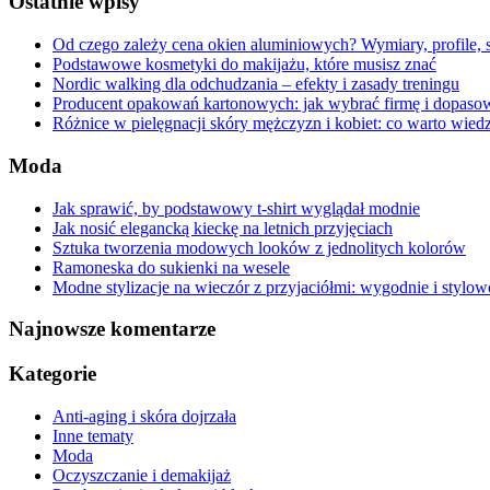
Ostatnie wpisy
Od czego zależy cena okien aluminiowych? Wymiary, profile, 
Podstawowe kosmetyki do makijażu, które musisz znać
Nordic walking dla odchudzania – efekty i zasady treningu
Producent opakowań kartonowych: jak wybrać firmę i dopaso
Różnice w pielęgnacji skóry mężczyzn i kobiet: co warto wied
Moda
Jak sprawić, by podstawowy t-shirt wyglądał modnie
Jak nosić elegancką kieckę na letnich przyjęciach
Sztuka tworzenia modowych looków z jednolitych kolorów
Ramoneska do sukienki na wesele
Modne stylizacje na wieczór z przyjaciółmi: wygodnie i stylow
Najnowsze komentarze
Kategorie
Anti-aging i skóra dojrzała
Inne tematy
Moda
Oczyszczanie i demakijaż