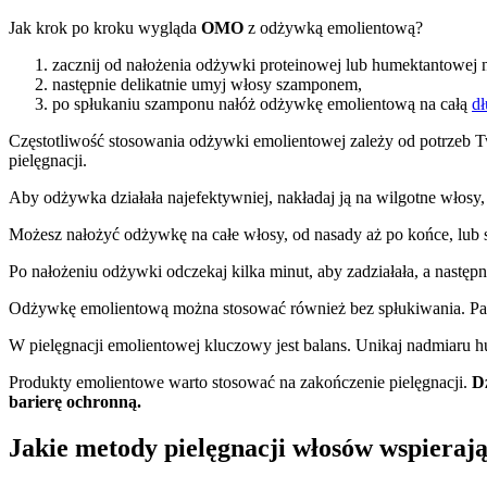
Jak krok po kroku wygląda
OMO
z odżywką emolientową?
zacznij od nałożenia odżywki proteinowej lub humektantowej
następnie delikatnie umyj włosy szamponem,
po spłukaniu szamponu nałóż odżywkę emolientową na całą
d
Częstotliwość stosowania odżywki emolientowej zależy od potrzeb Tw
pielęgnacji.
Aby odżywka działała najefektywniej, nakładaj ją na wilgotne włosy
Możesz nałożyć odżywkę na całe włosy, od nasady aż po końce, lub s
Po nałożeniu odżywki odczekaj kilka minut, aby zadziałała, a następn
Odżywkę emolientową można stosować również bez spłukiwania. Pamię
W pielęgnacji emolientowej kluczowy jest balans. Unikaj nadmiaru 
Produkty emolientowe warto stosować na zakończenie pielęgnacji.
D
barierę ochronną.
Jakie metody pielęgnacji włosów wspieraj