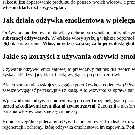
sukcesu jest dopasowanie produktu do potrzeb twoich włosów, a prz
włosom blask i zdrowy wygląd.
Jak działa odżywka emolientowa w pielęgn
Odżywka emolientowa otula włosy ochronnym woalem, który niczym 
substancji odżywczych.
W efekcie włosy zyskują większą odporność n
głębokie nawilżenie.
Włosy odwdzięczają się za to jedwabistą gładk
Jakie są korzyści z używania odżywki emo
Używanie odżywki emolientowej to prawdziwy ratunek dla twoich wło
zyskają olśniewający blask i będą wyglądać po prostu zdrowiej.
Ale co konkretnie zyskujesz, sięgając po odżywkę emolientową? Prz
zawsze wyglądać perfekcyjnie i z klasą. A to wszystko za sprawą nat
Wprowadzenie odżywki emolientowej do regularnej pielęgnacji przyn
przed szkodliwymi czynnikami zewnętrznymi.
Zapomnij o niesforn
łamania włosów znacznie się zmniejszy.
Komu szczególnie polecamy odżywki emolientowe? To idealne rozwiąza
regeneracji i ochrony, którą odżywka emolientowa im zapewnia.
Pods