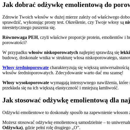
Jak dobrać odżywkę emolientową do poro
Zdrowie Twoich włosów w dużej mierze zależy od właściwego dob
sprawdzić, wykonując prosty test. Określenie, czy Twoje włosy są
ni
nieestetycznego puszenia się.
Równowaga PEH
, czyli właściwe proporcje protein, emolientów i
porowatości?
W przypadku
włosów niskoporowatych
najlepiej sprawdzą się
lekk
budowę, doskonale wnika w strukturę włosa niskoporowatego, stano
Włosy średnioporowate
charakteryzują się większą uniwersalnością i
włosów średnioporowatych. Zdecydowanie warto dać mu szansę!
Włosy wysokoporowate
wymagają intensywnego nawilżenia, które 
przekłada się na ich większą elastyczność i mniejszą łamliwość.
Jak stosować odżywkę emolientową dla naj
Odżywki emolientowe to doskonały sposób na zapewnienie włosom zdr
Możesz stosować odżywkę emolientową samodzielnie – to uniwersalne
Odżywka)
, gdzie pełni rolę drugiego „O”.