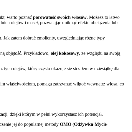
ukt, warto poznać
porowatość swoich włosów
. Możesz to łatwo
nich olejów i maseł, pozwalając uniknąć efektu obciążenia lub
h. Jak zatem dobrać emolienty, uwzględniając różne typy
alną objętość. Przykładowo,
olej kokosowy
, ze względu na swoją
 z tych olejów, który często okazuje się strzałem w dziesiątkę dla
woim właściwościom, pomaga zatrzymać wilgoć wewnątrz włosa, co
ji, dzięki którym w pełni wykorzystasz ich potencjał.
czenie jej do popularnej metody
OMO (Odżywka-Mycie-