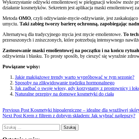
Wykorzystanie odżywki emolientowej w pielęgnacji włosów może przyni
działanie kosmetyków. Sekretem jest aplikacja maski emolientowej z
Metoda
OMO
, czyli odżywianie-mycie-odżywianie, jest zaskakując
umyciu.
Taki zabieg tworzy barierę ochronną, zapobiegając nad
Alternatywą dla tradycyjnego mycia jest mycie emolientowe.
To tech
przesuszonych i zniszczonych, które potrzebują intensywnego nawilż
Zastosowanie maski emolientowej na początku i na końcu rytuału
odżywienia i blasku. To prosty sposób, by cieszyć się wyraźnie zdro
Powiązane wpisy:
Jakie makijażowe trendy warto wypróbować w tym sezonie?
Sposoby na zlikwidowanie trądziku hormonalnego
Jak zadbać o swoje włosy, gdy korzystamy z prostownicy i lo
Naturalne przepisy na domowe kosmetyki do ciała
Previous Post
Kosmetyki hipoalergiczne – idealne dla wrażliwej skór
Next Post
Krem z filtrem z dobrym składem: Jak wybrać najlepszy?
Szukaj: