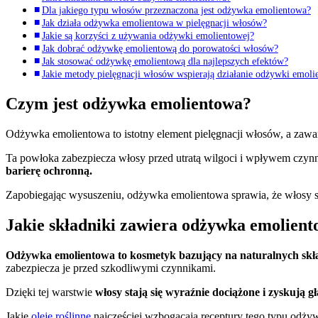
Dla jakiego typu włosów przeznaczona jest odżywka emolientowa?
Jak działa odżywka emolientowa w pielęgnacji włosów?
Jakie są korzyści z używania odżywki emolientowej?
Jak dobrać odżywkę emolientową do porowatości włosów?
Jak stosować odżywkę emolientową dla najlepszych efektów?
Jakie metody pielęgnacji włosów wspierają działanie odżywki emoli
Czym jest odżywka emolientowa?
Odżywka emolientowa to istotny element pielęgnacji włosów, a zawart
Ta powłoka zabezpiecza włosy przed utratą wilgoci i wpływem czynn
barierę ochronną.
Zapobiegając wysuszeniu, odżywka emolientowa sprawia, że włosy są 
Jakie składniki zawiera odżywka emolien
Odżywka emolientowa to kosmetyk bazujący na naturalnych składn
zabezpiecza je przed szkodliwymi czynnikami.
Dzięki tej warstwie
włosy stają się wyraźnie dociążone i zyskują g
Jakie
oleje roślinne
najczęściej wzbogacają receptury tego typu odży