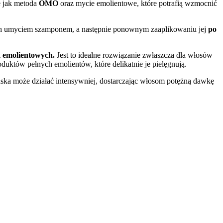
ie jak metoda
OMO
oraz mycie emolientowe, które potrafią wzmocnić
h umyciem szamponem, a następnie ponownym zaaplikowaniu jej
po
k emolientowych.
Jest to idealne rozwiązanie zwłaszcza dla włosów
uktów pełnych emolientów, które delikatnie je pielęgnują.
ka może działać intensywniej, dostarczając włosom potężną dawkę