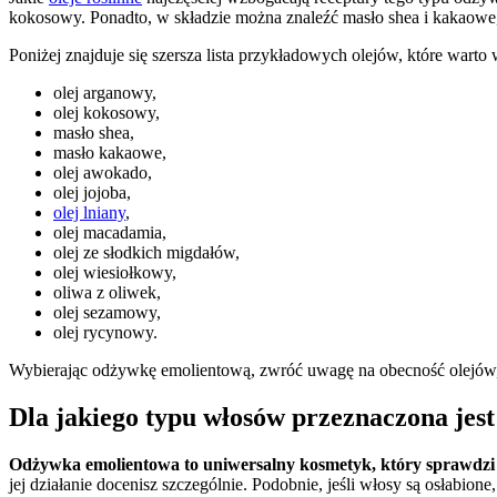
kokosowy. Ponadto, w składzie można znaleźć masło shea i kakaowe,
Poniżej znajduje się szersza lista przykładowych olejów, które warto
olej arganowy,
olej kokosowy,
masło shea,
masło kakaowe,
olej awokado,
olej jojoba,
olej lniany
,
olej macadamia,
olej ze słodkich migdałów,
olej wiesiołkowy,
oliwa z oliwek,
olej sezamowy,
olej rycynowy.
Wybierając odżywkę emolientową, zwróć uwagę na obecność olejów,
Dla jakiego typu włosów przeznaczona jes
Odżywka emolientowa to uniwersalny kosmetyk, który sprawdzi s
jej działanie docenisz szczególnie. Podobnie, jeśli włosy są osłabione