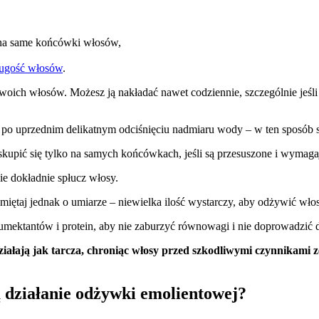
 na same końcówki włosów,
ługość włosów
.
oich włosów. Możesz ją nakładać nawet codziennie, szczególnie jeśli
, po uprzednim delikatnym odciśnięciu nadmiaru wody – w ten sposób s
kupić się tylko na samych końcówkach, jeśli są przesuszone i wymagają
ie dokładnie spłucz włosy.
taj jednak o umiarze – niewielka ilość wystarczy, aby odżywić włosy,
humektantów i protein, aby nie zaburzyć równowagi i nie doprowadzić 
ziałają jak tarcza, chroniąc włosy przed szkodliwymi czynnikami 
ą działanie odżywki emolientowej?