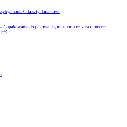
szyby, montaż i koszty dodatkowe
wać opakowania do pakowania, transportu oraz e-commerce
zieć?
o