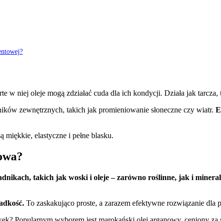
entowej?
e w niej oleje mogą zdziałać cuda dla ich kondycji. Działa jak tarcza
ików zewnętrznych, takich jak promieniowanie słoneczne czy wiatr.
E
miękkie, elastyczne i pełne blasku.
towa?
ikach, takich jak woski i oleje – zarówno roślinne, jak i mineral
ładkość.
To zaskakująco proste, a zarazem efektywne rozwiązanie dla 
wek? Popularnym wyborem jest marokański olej arganowy, ceniony za 