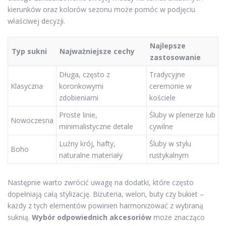
kierunków oraz kolorów sezonu może pomóc w podjęciu
właściwej decyzji.
Najlepsze
Typ sukni
Najważniejsze cechy
zastosowanie
Długa, często z
Tradycyjne
Klasyczna
koronkowymi
ceremonie w
zdobieniami
kościele
Proste linie,
Śluby w plenerze lub
Nowoczesna
minimalistyczne detale
cywilne
Luźny krój, hafty,
Śluby w stylu
Boho
naturalne materiały
rustykalnym
Następnie warto zwrócić uwagę na dodatki, które często
dopełniają całą stylizację. Biżuteria, welon, buty czy bukiet –
każdy z tych elementów powinien harmonizować z wybraną
suknią.
Wybór odpowiednich akcesoriów
może znacząco