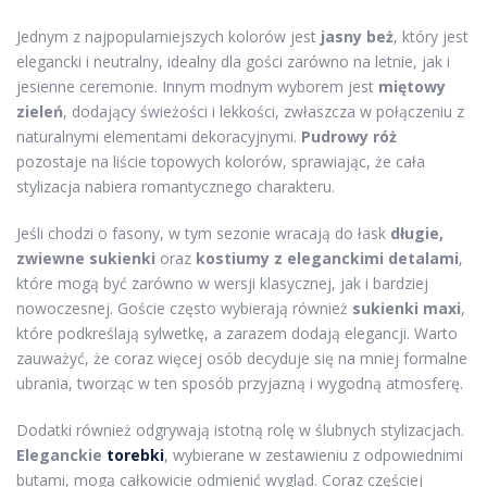
Jednym z najpopularniejszych kolorów jest
jasny beż
, który jest
elegancki i neutralny, idealny dla gości zarówno na letnie, jak i
jesienne ceremonie. Innym modnym wyborem jest
miętowy
zieleń
, dodający świeżości i lekkości, zwłaszcza w połączeniu z
naturalnymi elementami dekoracyjnymi.
Pudrowy róż
pozostaje na liście topowych kolorów, sprawiając, że cała
stylizacja nabiera romantycznego charakteru.
Jeśli chodzi o fasony, w tym sezonie wracają do łask
długie,
zwiewne sukienki
oraz
kostiumy z eleganckimi detalami
,
które mogą być zarówno w wersji klasycznej, jak i bardziej
nowoczesnej. Goście często wybierają również
sukienki maxi
,
które podkreślają sylwetkę, a zarazem dodają elegancji. Warto
zauważyć, że coraz więcej osób decyduje się na mniej formalne
ubrania, tworząc w ten sposób przyjazną i wygodną atmosferę.
Dodatki również odgrywają istotną rolę w ślubnych stylizacjach.
Eleganckie
torebki
, wybierane w zestawieniu z odpowiednimi
butami, mogą całkowicie odmienić wygląd. Coraz częściej