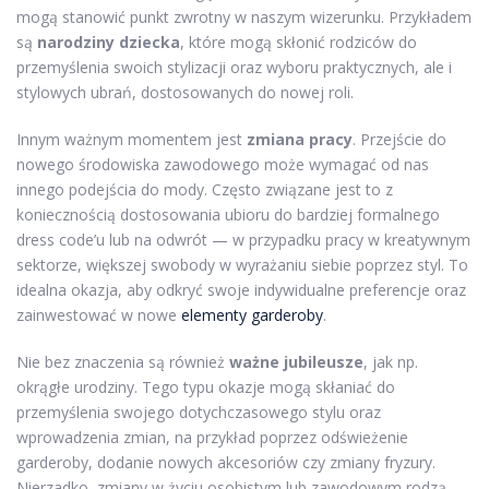
mogą stanowić punkt zwrotny w naszym wizerunku. Przykładem
są
narodziny dziecka
, które mogą skłonić rodziców do
przemyślenia swoich stylizacji oraz wyboru praktycznych, ale i
stylowych ubrań, dostosowanych do nowej roli.
Innym ważnym momentem jest
zmiana pracy
. Przejście do
nowego środowiska zawodowego może wymagać od nas
innego podejścia do mody. Często związane jest to z
koniecznością dostosowania ubioru do bardziej formalnego
dress code’u lub na odwrót — w przypadku pracy w kreatywnym
sektorze, większej swobody w wyrażaniu siebie poprzez styl. To
idealna okazja, aby odkryć swoje indywidualne preferencje oraz
zainwestować w nowe
elementy garderoby
.
Nie bez znaczenia są również
ważne jubileusze
, jak np.
okrągłe urodziny. Tego typu okazje mogą skłaniać do
przemyślenia swojego dotychczasowego stylu oraz
wprowadzenia zmian, na przykład poprzez odświeżenie
garderoby, dodanie nowych akcesoriów czy zmiany fryzury.
Nierzadko, zmiany w życiu osobistym lub zawodowym rodzą