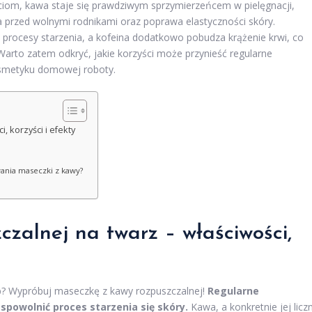
ciom, kawa staje się prawdziwym sprzymierzeńcem w pielęgnacji,
na przed wolnymi rodnikami oraz poprawa elastyczności skóry.
 procesy starzenia, a kofeina dodatkowo pobudza krążenie krwi, co
arto zatem odkryć, jakie korzyści może przynieść regularne
osmetyku domowej roboty.
 korzyści i efekty
wania maseczki z kawy?
zalnej na twarz – właściwości,
b? Wypróbuj maseczkę z kawy rozpuszczalnej!
Regularne
powolnić proces starzenia się skóry.
Kawa, a konkretnie jej licz