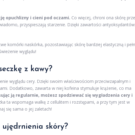
 opuchlizny i cieni pod oczami.
Co więcej, chroni ona skórę prz
iadomo, przyspieszają starzenie. Dzięki zawartości antyoksydantów
we komórki naskórka, pozostawiając skórę bardziej elastyczną i peł
świeżenie wyglądu!
seczkę z kawy?
enie wyglądu cery. Dzięki swoim właściwościom przeciwzapalnym i
ami. Dodatkowo, zawarta w niej kofeina stymuluje krążenie, co ma
sując ją regularnie, możesz spodziewać się wygładzenia cery i
a ta wspomaga walkę z cellulitem i rozstępami, a przy tym jest w
aj się sama o jej zaletach!
i ujędrnienia skóry?