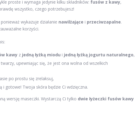
le proste i wymaga jedynie kilku składników:
fusów z kawy
,
prawdę wszystko, czego potrzebujesz!
, ponieważ wykazuje działanie
nawilżające
i
przeciwzapalne
.
auważalne korzyści.
is:
sów kawy
z
jedną łyżką miodu
i
jedną łyżką jogurtu naturalnego
,
warzy, upewniając się, że jest ona wolna od wszelkich
asie po prostu się zrelaksuj,
 i gotowe! Twoja skóra będzie Ci wdzięczna.
inną wersję maseczki. Wystarczą Ci tylko
dwie łyżeczki fusów kawy