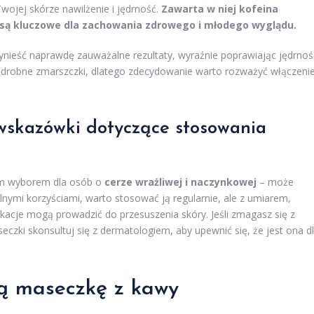
ojej skórze nawilżenie i jędrność.
Zawarta w niej kofeina
e są kluczowe dla zachowania zdrowego i młodego wyglądu.
ynieść naprawdę zauważalne rezultaty, wyraźnie poprawiając jędrnoś
drobne zmarszczki, dlatego zdecydowanie warto rozważyć włączeni
 wskazówki dotyczące stosowania
zym wyborem dla osób o
cerze wrażliwej i naczynkowej
– może
nymi korzyściami, warto stosować ją regularnie, ale z umiarem,
likacje mogą prowadzić do przesuszenia skóry. Jeśli zmagasz się z
zki skonsultuj się z dermatologiem, aby upewnić się, że jest ona d
ą maseczkę z kawy