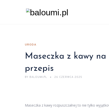
URODA
Maseczka z kawy na t
przepis
BY
BALOUMI.PL
26 CZERWCA 2025
Maseczka z kawy rozpuszczalnej to nie tylko wyjątk