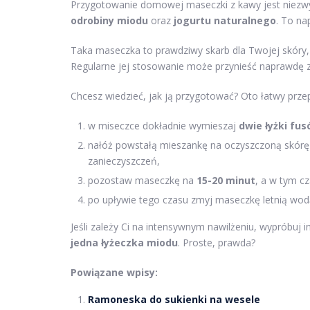
Przygotowanie domowej maseczki z kawy jest niezwyk
odrobiny miodu
oraz
jogurtu naturalnego
. To na
Taka maseczka to prawdziwy skarb dla Twojej skóry
Regularne jej stosowanie może przynieść naprawdę z
Chcesz wiedzieć, jak ją przygotować? Oto łatwy przep
w miseczce dokładnie wymieszaj
dwie łyżki fu
nałóż powstałą mieszankę na oczyszczoną skórę t
zanieczyszczeń,
pozostaw maseczkę na
15-20 minut
, a w tym cz
po upływie tego czasu zmyj maseczkę letnią wodą
Jeśli zależy Ci na intensywnym nawilżeniu, wypróbuj 
jedna łyżeczka miodu
. Proste, prawda?
Powiązane wpisy:
Ramoneska do sukienki na wesele