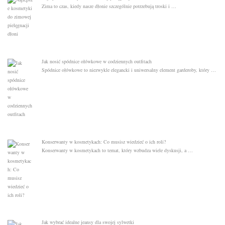
Zima to czas, kiedy nasze dłonie szczególnie potrzebują troski i …
Jak nosić spódnice ołówkowe w codziennych outfitach
Spódnice ołówkowe to niezwykle elegancki i uniwersalny element garderoby, który …
Konserwanty w kosmetykach: Co musisz wiedzieć o ich roli?
Konserwanty w kosmetykach to temat, który wzbudza wiele dyskusji, a …
Jak wybrać idealne jeansy dla swojej sylwetki