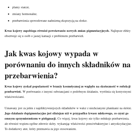
plamy starcze,
zmiany hormonalne,
przebarwienia spowodowane nadmierną ekspozycją na słońce.
Kwas kojowy zapobiega również powstawaniu nowych zmian pigmentacyjnych.
Najlepsze efekty
obserwuje się u osób o jasnej karnacji z problemem przebarwień.
Jak kwas kojowy wypada w
porównaniu do innych składników na
przebarwienia?
Kwas kojowy zyskał popularność w branży kosmetycznej ze względu na skuteczność w redukcji
przebarwień.
W porównaniu z innymi substancjami o podobnym działaniu, wyróżnia się korzystnymi
właściwościami.
Uznawany jest za jeden z najefektywniejszych składników w walce z niechcianymi plamkami na skórze.
Jego działanie depigmentacyjne jest silniejsze niż w przypadku kwasu mlekowego, co czyni go
cennym sprzymierzeńcem w pielęgnacji.
Co więcej, kwas kojowy nie tylko redukuje przebarwienia,
ale również wspiera ogólne zdrowie skóry, wykazując właściwości przeciwbakteryjne i antyoksydacyjne.
To dodatkowy atut, który przemawia za jego stosowaniem.