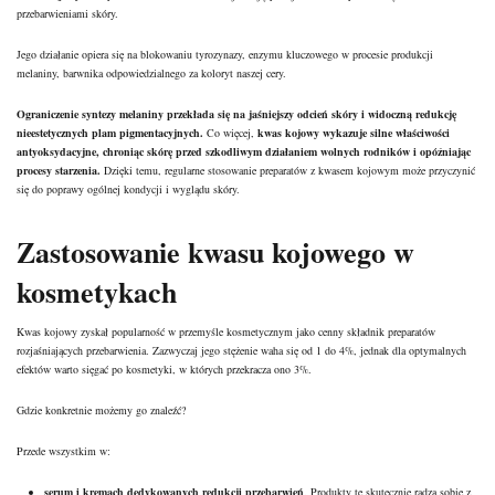
przebarwieniami skóry.
Jego działanie opiera się na blokowaniu tyrozynazy, enzymu kluczowego w procesie produkcji
melaniny, barwnika odpowiedzialnego za koloryt naszej cery.
Ograniczenie syntezy melaniny przekłada się na jaśniejszy odcień skóry i widoczną redukcję
nieestetycznych plam pigmentacyjnych.
Co więcej,
kwas kojowy wykazuje silne
właściwości
antyoksydacyjne
, chroniąc skórę przed szkodliwym działaniem wolnych rodników i opóźniając
procesy starzenia.
Dzięki temu, regularne stosowanie preparatów z kwasem kojowym może przyczynić
się do poprawy ogólnej kondycji i wyglądu skóry.
Zastosowanie kwasu kojowego w
kosmetykach
Kwas kojowy zyskał popularność w przemyśle kosmetycznym jako cenny składnik preparatów
rozjaśniających przebarwienia. Zazwyczaj jego stężenie waha się od 1 do 4%, jednak dla optymalnych
efektów warto sięgać po kosmetyki, w których przekracza ono 3%.
Gdzie konkretnie możemy go znaleźć?
Przede wszystkim w:
serum i kremach dedykowanych redukcji przebarwień
. Produkty te skutecznie radzą sobie z