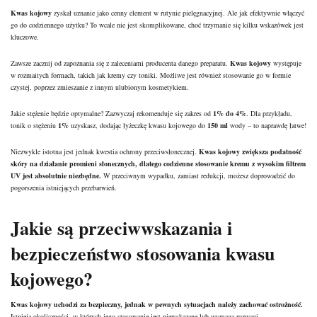
Kwas kojowy
zyskał uznanie jako cenny element w rutynie pielęgnacyjnej. Ale jak efektywnie włączyć
go do codziennego użytku? To wcale nie jest skomplikowane, choć trzymanie się kilku wskazówek jest
kluczowe.
Zawsze zacznij od zapoznania się z zaleceniami producenta danego preparatu.
Kwas kojowy
występuje
w rozmaitych formach, takich jak kremy czy toniki. Możliwe jest również stosowanie go w formie
czystej, poprzez zmieszanie z innym ulubionym kosmetykiem.
Jakie stężenie będzie optymalne? Zazwyczaj rekomenduje się zakres od
1% do 4%
. Dla przykładu,
tonik o stężeniu
1%
uzyskasz, dodając łyżeczkę kwasu kojowego do
150 ml
wody – to naprawdę łatwe!
Niezwykle istotna jest jednak kwestia ochrony przeciwsłonecznej.
Kwas kojowy zwiększa podatność
skóry na działanie promieni słonecznych, dlatego codzienne stosowanie kremu z wysokim filtrem
UV jest absolutnie niezbędne.
W przeciwnym wypadku, zamiast redukcji, możesz doprowadzić do
pogorszenia istniejących przebarwień.
Jakie są przeciwwskazania i
bezpieczeństwo stosowania kwasu
kojowego?
Kwas kojowy uchodzi za bezpieczny, jednak w pewnych sytuacjach należy zachować ostrożność.
Istnieją okoliczności, w których jego stosowanie jest niewskazane lub wymaga rozwagi.