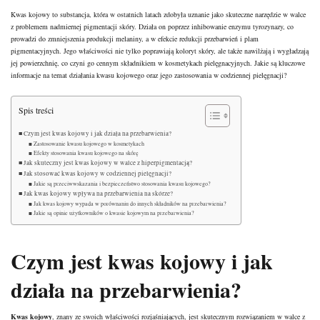
Kwas kojowy to substancja, która w ostatnich latach zdobyła uznanie jako skuteczne narzędzie w walce
z problemem nadmiernej pigmentacji skóry. Działa on poprzez inhibowanie enzymu tyrozynazy, co
prowadzi do zmniejszenia produkcji melaniny, a w efekcie redukcji przebarwień i plam
pigmentacyjnych. Jego właściwości nie tylko poprawiają koloryt skóry, ale także nawilżają i wygładzają
jej powierzchnię, co czyni go cennym składnikiem w kosmetykach pielęgnacyjnych. Jakie są kluczowe
informacje na temat działania kwasu kojowego oraz jego zastosowania w codziennej pielęgnacji?
Spis treści
Czym jest kwas kojowy i jak działa na przebarwienia?
Zastosowanie kwasu kojowego w kosmetykach
Efekty stosowania kwasu kojowego na skórę
Jak skuteczny jest kwas kojowy w walce z hiperpigmentacją?
Jak stosować kwas kojowy w codziennej pielęgnacji?
Jakie są przeciwwskazania i bezpieczeństwo stosowania kwasu kojowego?
Jak kwas kojowy wpływa na przebarwienia na skórze?
Jak kwas kojowy wypada w porównaniu do innych składników na przebarwienia?
Jakie są opinie użytkowników o kwasie kojowym na przebarwienia?
Czym jest kwas kojowy i jak
działa na przebarwienia?
Kwas kojowy
, znany ze swoich właściwości rozjaśniających, jest skutecznym rozwiązaniem w walce z