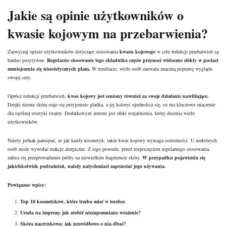
Jakie są opinie użytkowników o
kwasie kojowym na przebarwienia?
Zazwyczaj opinie użytkowników dotyczące stosowania
kwasu kojowego
w celu redukcji przebarwień są
bardzo pozytywne.
Regularne stosowanie tego składnika często przynosi widoczne efekty w postaci
zmniejszenia się nieestetycznych plam.
W rezultacie, wiele osób zauważa znaczną poprawę wyglądu
swojej cery.
Oprócz redukcji przebarwień,
kwas kojowy jest ceniony również za swoje działanie nawilżające.
Dzięki niemu skóra staje się przyjemnie gładka, a jej koloryt ujednolica się, co ma kluczowe znaczenie
dla ogólnej estetyki twarzy. Dodatkowym atutem jest efekt rozjaśnienia, który docenia wielu
użytkowników.
Należy jednak pamiętać, że jak każdy kosmetyk, także kwas kojowy wymaga ostrożności. U niektórych
osób może wywołać reakcje alergiczne. Z tego powodu, przed rozpoczęciem regularnego stosowania,
zaleca się przeprowadzenie próby na niewielkim fragmencie skóry.
W przypadku pojawienia się
jakichkolwiek podrażnień, należy natychmiast zaprzestać jego używania.
Powiązane wpisy:
Top 10 kosmetyków, które trzeba mieć w torebce
Uroda na imprezę: jak zrobić niezapomniane wrażenie?
Skóra naczynkowa: jak prawidłowo o nią dbać?