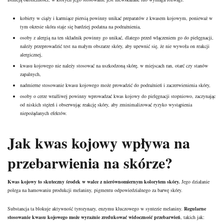
kobiety w ciąży i karmiące piersią powinny unikać preparatów z kwasem kojowym, ponieważ w
tym okresie skóra staje się bardziej podatna na podrażnienia,
osoby z alergią na ten składnik powinny go unikać, dlatego przed włączeniem go do pielęgnacji,
należy przeprowadzić test na małym obszarze skóry, aby upewnić się, że nie wywoła on reakcji
alergicznej,
kwasu kojowego nie należy stosować na uszkodzoną skórę, w miejscach ran, otarć czy stanów
zapalnych,
nadmierne stosowanie kwasu kojowego może prowadzić do podrażnień i
zaczerwienienia skóry
,
osoby o cerze wrażliwej powinny wprowadzać kwas kojowy do pielęgnacji stopniowo, zaczynając
od niskich stężeń i obserwując reakcję skóry, aby zminimalizować ryzyko wystąpienia
niepożądanych efektów.
Jak kwas kojowy wpływa na
przebarwienia na skórze?
Kwas kojowy to skuteczny środek w walce z nierównomiernym kolorytem skóry.
Jego działanie
polega na hamowaniu produkcji melaniny, pigmentu odpowiedzialnego za barwę skóry.
Substancja ta blokuje aktywność tyrozynazy, enzymu kluczowego w syntezie melaniny.
Regularne
stosowanie kwasu kojowego może wyraźnie zredukować widoczność przebarwień
, takich jak: