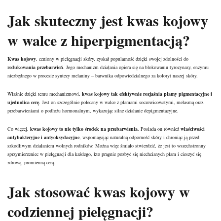
Jak skuteczny jest kwas kojowy
w walce z hiperpigmentacją?
Kwas kojowy
, ceniony w pielęgnacji skóry, zyskał popularność dzięki swojej zdolności do
redukowania przebarwień
. Jego mechanizm działania opiera się na blokowaniu tyrozynazy, enzymu
niezbędnego w procesie syntezy melaniny – barwnika odpowiedzialnego za koloryt naszej skóry.
Właśnie dzięki temu mechanizmowi,
kwas kojowy tak efektywnie rozjaśnia plamy pigmentacyjne i
ujednolica cerę
. Jest on szczególnie polecany w walce z plamami soczewicowatymi, melasmą oraz
przebarwieniami o podłożu hormonalnym, wykazując silne działanie depigmentacyjne.
Co więcej,
kwas kojowy to nie tylko środek na przebarwienia
. Posiada on również
właściwości
antybakteryjne i antyoksydacyjne
, wspomagając naturalną odporność skóry i chroniąc ją przed
szkodliwym działaniem wolnych rodników. Można więc śmiało stwierdzić, że jest to wszechstronny
sprzymierzeniec w pielęgnacji dla każdego, kto pragnie pozbyć się niechcianych plam i cieszyć się
zdrową, promienną cerą.
Jak stosować kwas kojowy w
codziennej pielęgnacji?