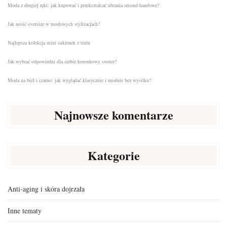
Moda z drugiej ręki: jak kupować i przekształcać ubrania second-handowe?
Jak nosić oversize w modowych stylizacjach?
Najlepsza kolekcja mini sukienek z tiulu
Jak wybrać odpowiedni dla siebie koronkowy sweter?
Moda na biel i czarno: jak wyglądać klasycznie i modnie bez wysiłku?
Najnowsze komentarze
Kategorie
Anti-aging i skóra dojrzała
Inne tematy