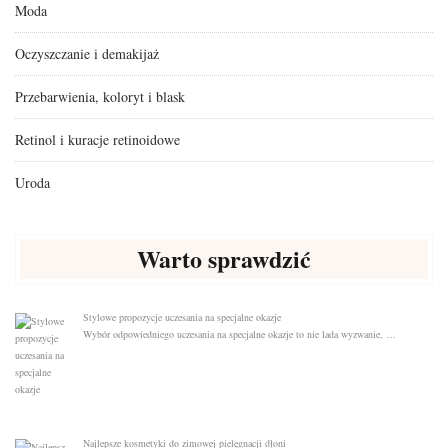
Moda
Oczyszczanie i demakijaż
Przebarwienia, koloryt i blask
Retinol i kuracje retinoidowe
Uroda
Warto sprawdzić
Stylowe propozycje uczesania na specjalne okazje
Wybór odpowiedniego uczesania na specjalne okazje to nie lada wyzwanie, …
Najlepsze kosmetyki do zimowej pielęgnacji dłoni