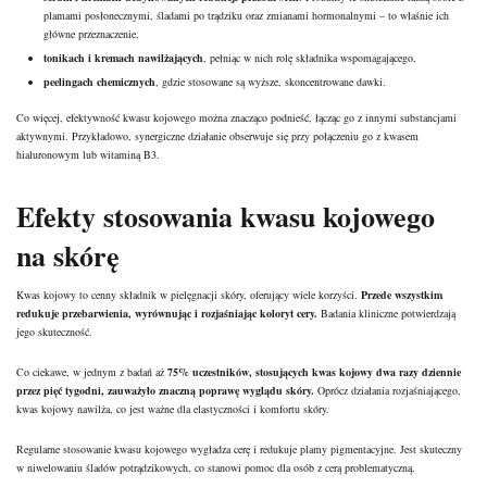
plamami posłonecznymi, śladami po trądziku oraz zmianami hormonalnymi – to właśnie ich
główne przeznaczenie,
tonikach i
kremach nawilżających
, pełniąc w nich rolę składnika wspomagającego,
peelingach chemicznych
, gdzie stosowane są wyższe, skoncentrowane dawki.
Co więcej, efektywność kwasu kojowego można znacząco podnieść, łącząc go z innymi substancjami
aktywnymi. Przykładowo, synergiczne działanie obserwuje się przy połączeniu go z
kwasem
hialuronowym
lub witaminą B3.
Efekty stosowania kwasu kojowego
na skórę
Kwas kojowy to cenny składnik w pielęgnacji skóry, oferujący wiele korzyści.
Przede wszystkim
redukuje przebarwienia, wyrównując i rozjaśniając koloryt cery.
Badania kliniczne potwierdzają
jego skuteczność.
Co ciekawe, w jednym z badań aż
75% uczestników, stosujących kwas kojowy dwa razy dziennie
przez pięć tygodni, zauważyło znaczną poprawę wyglądu skóry.
Oprócz działania rozjaśniającego,
kwas kojowy nawilża, co jest ważne dla elastyczności i komfortu skóry.
Regularne stosowanie kwasu kojowego wygładza cerę i redukuje plamy pigmentacyjne. Jest skuteczny
w niwelowaniu śladów potrądzikowych, co stanowi pomoc dla osób z cerą problematyczną.