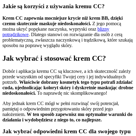
Jakie są korzyści z używania kremu CC?
Krem CC zapewnia mocniejsze krycie niż krem BB, dzięki
czemu skutecznie maskuje niedoskonałości.
Z jego pomocą
można ukryć popękane naczynka, wypryski oraz
blizny
potrądzikowe
. Dlatego stanowi on rozwiązanie dla osób z cerą
problematyczną, zwłaszcza naczynkową i trądzikową, które szukają
sposobu na poprawę wyglądu skóry.
Jak wybrać i stosować krem CC?
Dobór i aplikacja kremu CC są kluczowe, a ich skuteczność zależy
przede wszystkim od specyfiki Twojej cery i jej indywidualnych
potrzeb.
Właściwie dobrany kosmetyk tego typu potrafi zdziałać
cuda, ujednolicając koloryt skóry i dyskretnie maskując drobne
niedoskonałości.
To naprawdę nic skomplikowanego!
Aby jednak krem CC mógł w pełni rozwinąć swój potencjał,
pamiętaj o odpowiednim przygotowaniu skóry przed jego
nałożeniem.
W ten sposób zapewnisz mu optymalne warunki do
działania i wydobędziesz z niego to, co najlepsze.
Jak wybrać odpowiedni krem CC dla swojego typu