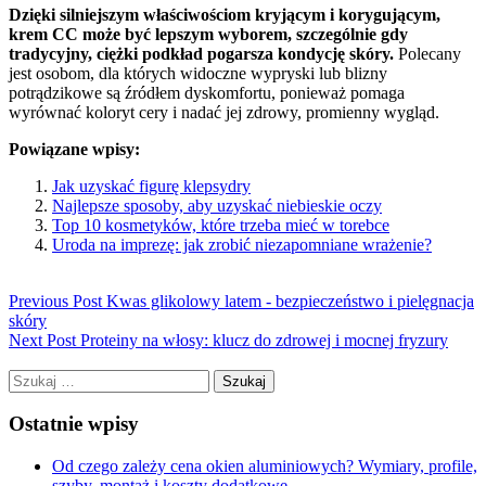
Dzięki silniejszym właściwościom kryjącym i korygującym,
krem CC może być lepszym wyborem, szczególnie gdy
tradycyjny, ciężki podkład pogarsza kondycję skóry.
Polecany
jest osobom, dla których widoczne wypryski lub blizny
potrądzikowe są źródłem dyskomfortu, ponieważ pomaga
wyrównać koloryt cery i nadać jej zdrowy, promienny wygląd.
Powiązane wpisy:
Jak uzyskać figurę klepsydry
Najlepsze sposoby, aby uzyskać niebieskie oczy
Top 10 kosmetyków, które trzeba mieć w torebce
Uroda na imprezę: jak zrobić niezapomniane wrażenie?
Previous Post
Kwas glikolowy latem - bezpieczeństwo i pielęgnacja
skóry
Next Post
Proteiny na włosy: klucz do zdrowej i mocnej fryzury
Szukaj:
Ostatnie wpisy
Od czego zależy cena okien aluminiowych? Wymiary, profile,
szyby, montaż i koszty dodatkowe