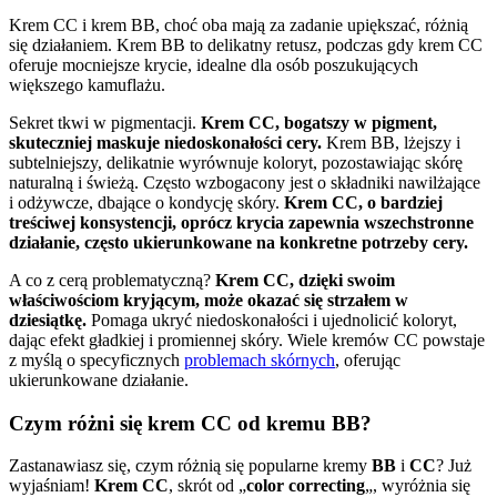
Krem CC i krem BB, choć oba mają za zadanie upiększać, różnią
się działaniem. Krem BB to delikatny retusz, podczas gdy krem CC
oferuje mocniejsze krycie, idealne dla osób poszukujących
większego kamuflażu.
Sekret tkwi w pigmentacji.
Krem CC, bogatszy w pigment,
skuteczniej maskuje niedoskonałości cery.
Krem BB, lżejszy i
subtelniejszy, delikatnie wyrównuje koloryt, pozostawiając skórę
naturalną i świeżą. Często wzbogacony jest o składniki nawilżające
i odżywcze, dbające o kondycję skóry.
Krem CC, o bardziej
treściwej konsystencji, oprócz krycia zapewnia wszechstronne
działanie, często ukierunkowane na konkretne potrzeby cery.
A co z cerą problematyczną?
Krem CC, dzięki swoim
właściwościom kryjącym, może okazać się strzałem w
dziesiątkę.
Pomaga ukryć niedoskonałości i ujednolicić koloryt,
dając efekt gładkiej i promiennej skóry. Wiele kremów CC powstaje
z myślą o specyficznych
problemach skórnych
, oferując
ukierunkowane działanie.
Czym różni się krem CC od kremu BB?
Zastanawiasz się, czym różnią się popularne kremy
BB
i
CC
? Już
wyjaśniam!
Krem CC
, skrót od „
color correcting
„, wyróżnia się