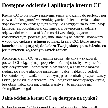
Dostępne odcienie i aplikacja kremu CC
Kremy CC to prawdziwi sprzymierzeńcy w dążeniu do perfekcyjnej
cery, a ich dostępność w szerokiej gamie odcieni ułatwia idealne
dopasowanie do każdego typu skóry. Bez względu na to, czy Twoja
karnacja jest porcelanowa, czy śniada, z pewnością znajdziesz
odpowiedni wariant, a niektóre marki zaskakują bogactwem
kolorystycznym, podczas gdy inne stawiają na bardziej stonowany
wybór.
Co ciekawe, istnieją również kremy CC, które niczym
kameleon, adaptują się do koloru Twojej skóry po nałożeniu, co
jest niezwykle wygodnym rozwiązaniem.
Aplikacja kremu CC jest banalnie prosta, ale kilka wskazówek
pozwoli Ci osiągnąć najlepszy efekt. Zadbaj o to, by Twoja skóra
była oczyszczona i odpowiednio nawilżona, a następnie możesz
sięgnąć po swoje ulubione narzędzie – palce, gąbkę lub pędzel.
Delikatnie rozprowadź krem, zaczynając od centralnej części twarzy
i kierując się ku jej obrzeżom. Jeżeli pragniesz mocniejszego krycia,
bez obaw nałóż kolejną, cienką warstwę – to naprawdę nic
skomplikowanego!
Jakie odcienie kremu CC są dostępne na rynku?
Wybór kremów CC jest szeroki, obejmując odcienie idealne dla