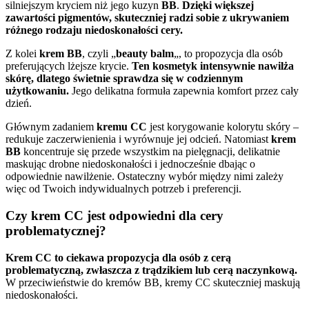
silniejszym kryciem niż jego kuzyn
BB
.
Dzięki większej
zawartości pigmentów, skuteczniej radzi sobie z ukrywaniem
różnego rodzaju niedoskonałości cery.
Z kolei
krem BB
, czyli „
beauty balm
„, to propozycja dla osób
preferujących lżejsze krycie.
Ten kosmetyk intensywnie nawilża
skórę, dlatego świetnie sprawdza się w codziennym
użytkowaniu.
Jego delikatna formuła zapewnia komfort przez cały
dzień.
Głównym zadaniem
kremu CC
jest korygowanie kolorytu skóry –
redukuje zaczerwienienia i wyrównuje jej odcień. Natomiast
krem
BB
koncentruje się przede wszystkim na pielęgnacji, delikatnie
maskując drobne niedoskonałości i jednocześnie dbając o
odpowiednie nawilżenie. Ostateczny wybór między nimi zależy
więc od Twoich indywidualnych potrzeb i preferencji.
Czy krem CC jest odpowiedni dla cery
problematycznej?
Krem CC to ciekawa propozycja dla osób z cerą
problematyczną, zwłaszcza z trądzikiem lub cerą naczynkową.
W przeciwieństwie do kremów BB, kremy CC skuteczniej maskują
niedoskonałości.