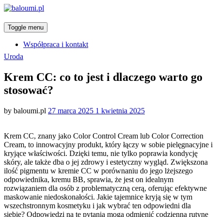
Toggle menu
Współpraca i kontakt
Categories
Uroda
Krem CC: co to jest i dlaczego warto go
stosować?
Posted
by
baloumi.pl
27 marca 2025
1 kwietnia 2025
on
Krem CC, znany jako Color Control Cream lub Color Correction
Cream, to innowacyjny produkt, który łączy w sobie pielęgnacyjne i
kryjące właściwości. Dzięki temu, nie tylko poprawia kondycję
skóry, ale także dba o jej zdrowy i estetyczny wygląd. Zwiększona
ilość pigmentu w kremie CC w porównaniu do jego lżejszego
odpowiednika, kremu BB, sprawia, że jest on idealnym
rozwiązaniem dla osób z problematyczną cerą, oferując efektywne
maskowanie niedoskonałości. Jakie tajemnice kryją się w tym
wszechstronnym kosmetyku i jak wybrać ten odpowiedni dla
siebie? Odpowiedzi na te pytania mogą odmienić codzienną rutynę