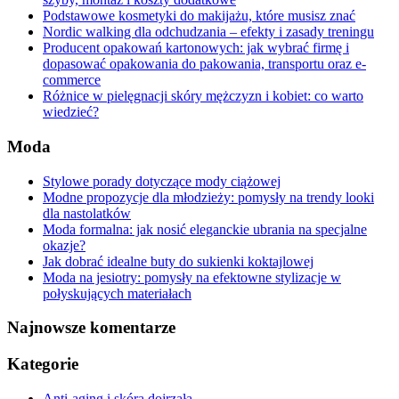
Podstawowe kosmetyki do makijażu, które musisz znać
Nordic walking dla odchudzania – efekty i zasady treningu
Producent opakowań kartonowych: jak wybrać firmę i
dopasować opakowania do pakowania, transportu oraz e-
commerce
Różnice w pielęgnacji skóry mężczyzn i kobiet: co warto
wiedzieć?
Moda
Stylowe porady dotyczące mody ciążowej
Modne propozycje dla młodzieży: pomysły na trendy looki
dla nastolatków
Moda formalna: jak nosić eleganckie ubrania na specjalne
okazje?
Jak dobrać idealne buty do sukienki koktajlowej
Moda na jesiotry: pomysły na efektowne stylizacje w
połyskujących materiałach
Najnowsze komentarze
Kategorie
Anti-aging i skóra dojrzała