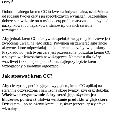
cery?
Dobór idealnego kremu CC to kwestia indywidualna, uzależniona
od rodzaju twojej cery i jej specyficznych wymagań. Szczególnie
dobrze sprawdzi się on u osób z cerą problematyczną, na przykład
naczynkową lub trądzikową, stanowiąc dla nich świetne
rozwiązanie.
Aby jednak krem CC efektywnie spełniał swoją rolę, kluczowe jest
zwrócenie uwagi na jego skład. Powinien on zawierać substancje
aktywne, które odpowiadają na konkretne potrzeby twojej skóry.
Przykładowo, jeśli twoja cera jest przesuszona, poszukuj kremu CC
o silnych właściwościach nawilżających. Natomiast dla skóry
wrażliwej i skłonnej do podrażnień, najlepszy będzie krem
wzbogacony o składniki łagodzące.
Jak stosować krem CC?
Aby cieszyć się perfekcyjnym wyglądem, krem CC aplikuj na
starannie oczyszczoną i nawilżoną skórę twarzy, szyi oraz dekoltu.
Właściwe przygotowanie skóry przed jego użyciem jest
kluczowe, ponieważ ułatwia wnikanie produktu w głąb skóry.
Dzięki temu, po nałożeniu kremu, uzyskasz jeszcze lepszy efekt
wizualny.