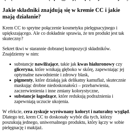
Jakie składniki znajdują się w kremie CC i jakie
mają działanie?
Krem CC to sprytne połączenie kosmetyku pielęgnacyjnego i
upiększającego. Ale co dokładnie sprawia, że ten produkt jest tak
skuteczny?
Sekret tkwi w starannie dobranej kompozycji składników.
Znajdziemy w nim:
substancje
nawilżające
, takie jak
kwas hialuronowy
czy
gliceryna
, które wnikają głęboko w skórę, zapewniając jej
optymalne nawodnienie i zdrowy blask,
pigmenty
, które działają jak delikatny kamuflaż, skutecznie
maskując drobne niedoskonałości – przebarwienia,
zaczerwienienia i inne zmiany kolorystyczne,
substancje łagodzące
, które redukują podrażnienia i
zapewniają uczucie ukojenia.
W efekcie,
cera zyskuje wyrównany koloryt i naturalny wygląd
.
Dlatego też, krem CC to doskonały wybór dla tych, którzy
poszukują jednego, uniwersalnego produktu, który łączy w sobie
pielęgnację i makijaż.