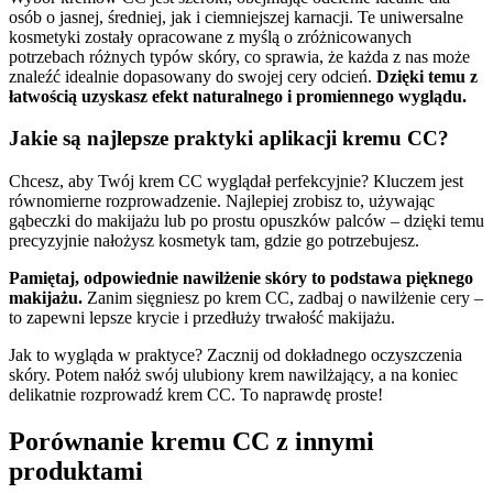
osób o jasnej, średniej, jak i ciemniejszej karnacji. Te uniwersalne
kosmetyki zostały opracowane z myślą o zróżnicowanych
potrzebach różnych typów skóry, co sprawia, że każda z nas może
znaleźć idealnie dopasowany do swojej cery odcień.
Dzięki temu z
łatwością uzyskasz efekt naturalnego i promiennego wyglądu.
Jakie są najlepsze praktyki aplikacji kremu CC?
Chcesz, aby Twój krem CC wyglądał perfekcyjnie? Kluczem jest
równomierne rozprowadzenie. Najlepiej zrobisz to, używając
gąbeczki do makijażu lub po prostu opuszków palców – dzięki temu
precyzyjnie nałożysz kosmetyk tam, gdzie go potrzebujesz.
Pamiętaj, odpowiednie nawilżenie skóry to podstawa pięknego
makijażu.
Zanim sięgniesz po krem CC, zadbaj o nawilżenie cery –
to zapewni lepsze krycie i przedłuży trwałość makijażu.
Jak to wygląda w praktyce? Zacznij od dokładnego oczyszczenia
skóry. Potem nałóż swój ulubiony krem nawilżający, a na koniec
delikatnie rozprowadź krem CC. To naprawdę proste!
Porównanie kremu CC z innymi
produktami