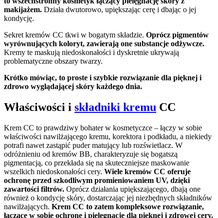
to wszechstronny kosmetyk łączący pielęgnację skóry z
makijażem.
Działa dwutorowo, upiększając cerę i dbając o jej
kondycję.
Sekret kremów CC tkwi w bogatym składzie.
Oprócz pigmentów
wyrównujących koloryt, zawierają one substancje odżywcze.
Kremy te maskują niedoskonałości i dyskretnie ukrywają
problematyczne obszary twarzy.
Krótko mówiąc, to proste i szybkie rozwiązanie dla pięknej i
zdrowo wyglądającej skóry każdego dnia.
Właściwości i
składniki kremu
CC
Krem CC to prawdziwy bohater w kosmetyczce – łączy w sobie
właściwości nawilżającego kremu, korektora i podkładu, a niekiedy
potrafi nawet zastąpić puder matujący lub rozświetlacz. W
odróżnieniu od kremów BB, charakteryzuje się bogatszą
pigmentacją, co przekłada się na skuteczniejsze maskowanie
wszelkich niedoskonałości cery.
Wiele kremów CC oferuje
ochronę przed szkodliwym promieniowaniem UV, dzięki
zawartości filtrów.
Oprócz działania upiększającego, dbają one
również o kondycję skóry, dostarczając jej niezbędnych składników
nawilżających.
Krem CC to zatem kompleksowe rozwiązanie,
łączące w sobie ochronę i pielęgnację dla pięknej i zdrowej cery.