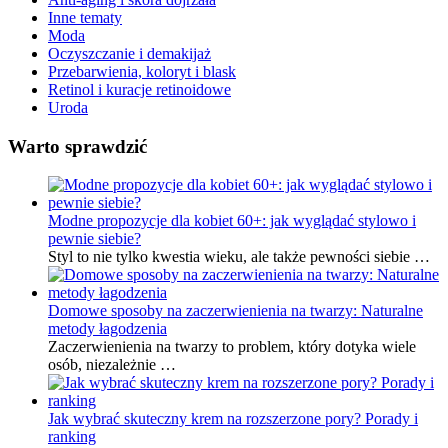
Inne tematy
Moda
Oczyszczanie i demakijaż
Przebarwienia, koloryt i blask
Retinol i kuracje retinoidowe
Uroda
Warto sprawdzić
Modne propozycje dla kobiet 60+: jak wyglądać stylowo i
pewnie siebie?
Styl to nie tylko kwestia wieku, ale także pewności siebie …
Domowe sposoby na zaczerwienienia na twarzy: Naturalne
metody łagodzenia
Zaczerwienienia na twarzy to problem, który dotyka wiele
osób, niezależnie …
Jak wybrać skuteczny krem na rozszerzone pory? Porady i
ranking