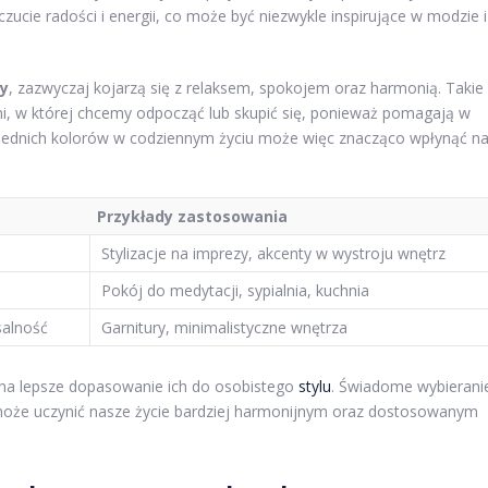
zucie radości i energii, co może być niezwykle inspirujące w modzie i
ny
, zazwyczaj kojarzą się z relaksem, spokojem oraz harmonią. Takie
, w której chcemy odpocząć lub skupić się, ponieważ pomagają w
powiednich kolorów w codziennym życiu może więc znacząco wpłynąć n
Przykłady zastosowania
Stylizacje na imprezy, akcenty w wystroju wnętrz
Pokój do medytacji, sypialnia, kuchnia
salność
Garnitury, minimalistyczne wnętrza
 na lepsze dopasowanie ich do osobistego
stylu
. Świadome wybierani
, może uczynić nasze życie bardziej harmonijnym oraz dostosowanym