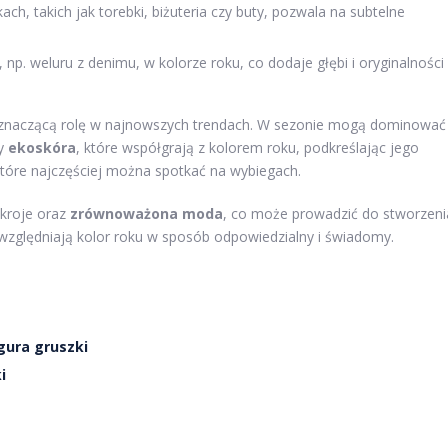
h, takich jak torebki, biżuteria czy buty, pozwala na subtelne
np. weluru z denimu, w kolorze roku, co dodaje głębi i oryginalności
znaczącą rolę w najnowszych trendach. W sezonie mogą dominować
y
ekoskóra
, które współgrają z kolorem roku, podkreślając jego
które najczęściej można spotkać na wybiegach.
 kroje oraz
zrównoważona moda
, co może prowadzić do stworzeni
uwzględniają kolor roku w sposób odpowiedzialny i świadomy.
gura gruszki
i