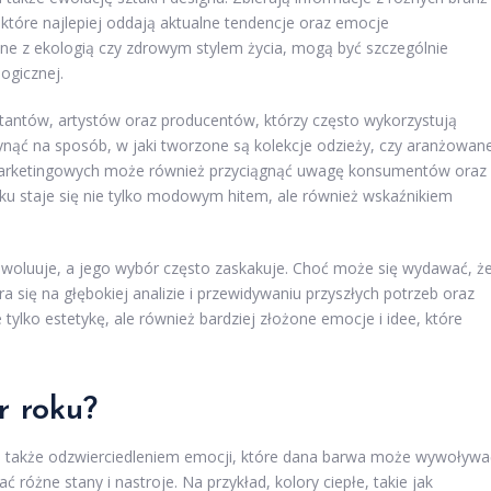
, które najlepiej oddają aktualne tendencje oraz emocje
ane z ekologią czy zdrowym stylem życia, mogą być szczególnie
ogicznej.
tantów, artystów oraz producentów, którzy często wykorzystują
nąć na sposób, w jaki tworzone są kolekcje odzieży, czy aranżowan
marketingowych może również przyciągnąć uwagę konsumentów oraz
oku staje się nie tylko modowym hitem, ale również wskaźnikiem
ewoluuje, a jego wybór często zaskakuje. Choć może się wydawać, ż
ra się na głębokiej analizie i przewidywaniu przyszłych potrzeb oraz
tylko estetykę, ale również bardziej złożone emocje i idee, które
r roku?
le także odzwierciedleniem emocji, które dana barwa może wywoływa
óżne stany i nastroje. Na przykład, kolory ciepłe, takie jak