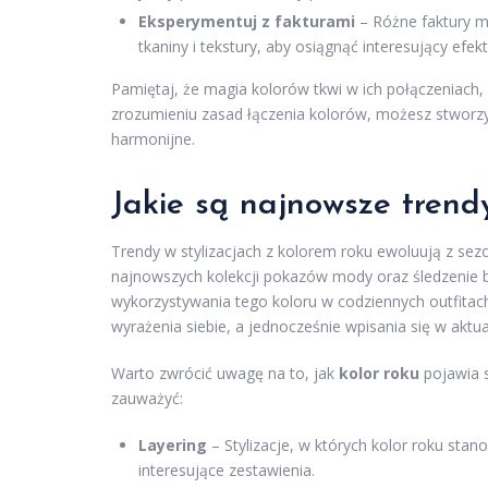
Eksperymentuj z fakturami
– Różne faktury m
tkaniny i tekstury, aby osiągnąć interesujący efekt
Pamiętaj, że magia kolorów tkwi w ich połączeniach,
zrozumieniu zasad łączenia kolorów, możesz stworzyć
harmonijne.
Jakie są najnowsze trendy
Trendy w stylizacjach z kolorem roku ewoluują z s
najnowszych kolekcji pokazów mody oraz śledzenie
wykorzystywania tego koloru w codziennych outfitac
wyrażenia siebie, a jednocześnie wpisania się w akt
Warto zwrócić uwagę na to, jak
kolor roku
pojawia s
zauważyć:
Layering
– Stylizacje, w których kolor roku sta
interesujące zestawienia.