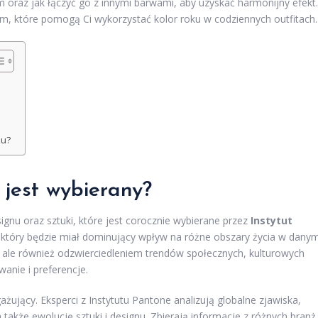
m oraz jak łączyć go z innymi barwami, aby uzyskać harmonijny efekt.
, które pomogą Ci wykorzystać kolor roku w codziennych outfitach.
ku?
k jest wybierany?
ignu oraz sztuki, które jest corocznie wybierane przez
Instytut
, który będzie miał dominujący wpływ na różne obszary życia w dany
, ale również odzwierciedleniem trendów społecznych, kulturowych
anie i preferencje.
żujący. Eksperci z Instytutu Pantone analizują globalne zjawiska,
 także ewolucję sztuki i designu. Zbierają informacje z różnych branż 