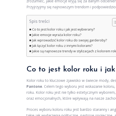
zrozumieć, jakie emocje kryją się za danym odcienie
Przyjrzyjmy się najnowszym trendom i podpowiedziom
Spis treści
Co to jest kolor roku i jak jest wybierany?
Jakie emocje wyraża kolor roku?
Jak wprowadzić kolor roku do swojej garderoby?
Jak łączyć kolor roku z innymi kolorami?
Jakie są najnowsze trendy w stylizacjach z kolorem ro
Co to jest kolor roku i ja
Kolor roku to kluczowe zjawisko w świecie mody, des
Pantone
. Celem tego wyboru jest wskazanie koloru
roku. Kolor roku jest nie tylko estetycznym wyborem
oraz emocjonalnych, które wpływają na nasze zachow
Proces wyboru koloru roku jest bardzo staranny i anga
takie jak wydarzenia polityczne, nastroje społeczne, a