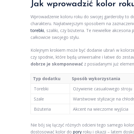
Jak wprowadzić kolor rok
Wprowadzenie koloru roku do swojej garderoby to do
charakteru. Najłatwiejszym sposobem na zaznaczeni
torebki
, szaliki, czy biżuteria. Te niewielkie akceso
całkowicie swojego stylu.
Kolejnym krokiem może być dodanie ubrań w kolorze 
czy spodnie, które będą uniwersalne i łatwe do zesta
dobrze je skomponować
z posiadanymi już elementa
Typ dodatku
Sposób wykorzystania
Torebki
Ożywienie casualowego stroju
Szale
Warstwowe stylizacje na chłodn
Biżuteria
Akcent na wieczorne wyjścia
Nie bój się łączyć różnych odcieni tego samego koloru 
dostosować kolor do
pory
roku i okazji – latem dosk