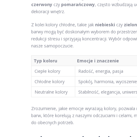
czerwony
czy
pomarańczowy
, często wzbudzają uc
dekoracji wnętrz.
Z kolei kolory chłodne, takie jak
niebieski
czy
zielo
barwy mogą być doskonałym wyborem do przestrzeni
redukcji stresu i sprzyjają koncentracji. Wybór od
nasze samopoczucie.
Typ koloru
Emocje i znaczenie
Ciepłe kolory
Radość, energia, pasja
Chłodne kolory
Spokój, harmonia, wyciszenie
Neutralne kolory
Stabilność, elegancja, uniwer
Zrozumienie, jakie emocje wyrażają kolory, pozwala
barw, które korelują z naszymi odczuciami i celami
do obecnych potrzeb.