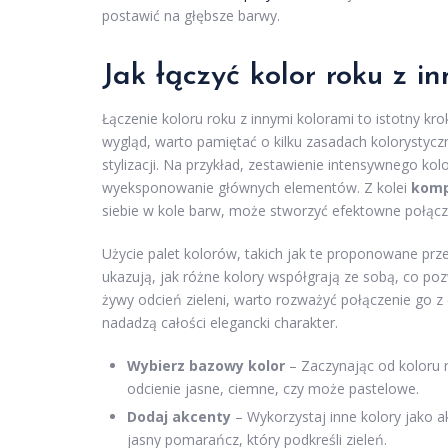
postawić na głębsze barwy.
Jak łączyć kolor roku z i
Łączenie koloru roku z innymi kolorami to istotny kr
wygląd, warto pamiętać o kilku zasadach kolorystyc
stylizacji. Na przykład, zestawienie intensywnego ko
wyeksponowanie głównych elementów. Z kolei
komp
siebie w kole barw, może stworzyć efektowne połącz
Użycie palet kolorów, takich jak te proponowane prze
ukazują, jak różne kolory współgrają ze sobą, co pozw
żywy odcień zieleni, warto rozważyć połączenie go z
nadadzą całości elegancki charakter.
Wybierz bazowy kolor
– Zaczynając od koloru r
odcienie jasne, ciemne, czy może pastelowe.
Dodaj akcenty
– Wykorzystaj inne kolory jako a
jasny pomarańcz, który podkreśli zieleń.