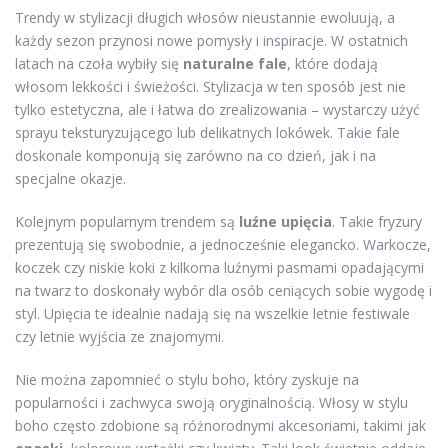
Trendy w stylizacji długich włosów nieustannie ewoluują, a
każdy sezon przynosi nowe pomysły i inspiracje. W ostatnich
latach na czoła wybiły się
naturalne fale
, które dodają
włosom lekkości i świeżości. Stylizacja w ten sposób jest nie
tylko estetyczna, ale i łatwa do zrealizowania – wystarczy użyć
sprayu teksturyzującego lub delikatnych lokówek. Takie fale
doskonale komponują się zarówno na co dzień, jak i na
specjalne okazje.
Kolejnym popularnym trendem są
luźne upięcia
. Takie fryzury
prezentują się swobodnie, a jednocześnie elegancko. Warkocze,
koczek czy niskie koki z kilkoma luźnymi pasmami opadającymi
na twarz to doskonały wybór dla osób ceniących sobie wygodę i
styl. Upięcia te idealnie nadają się na wszelkie letnie festiwale
czy letnie wyjścia ze znajomymi.
Nie można zapomnieć o stylu boho, który zyskuje na
popularności i zachwyca swoją oryginalnością. Włosy w stylu
boho często zdobione są różnorodnymi akcesoriami, takimi jak