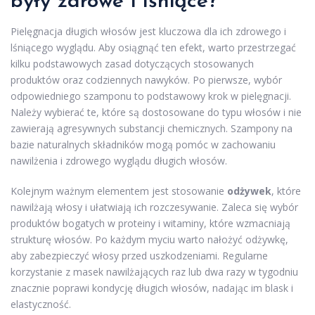
były zdrowe i lśniące?
Pielęgnacja długich włosów jest kluczowa dla ich zdrowego i
lśniącego wyglądu. Aby osiągnąć ten efekt, warto przestrzegać
kilku podstawowych zasad dotyczących stosowanych
produktów oraz codziennych nawyków. Po pierwsze, wybór
odpowiedniego szamponu to podstawowy krok w pielęgnacji.
Należy wybierać te, które są dostosowane do typu włosów i nie
zawierają agresywnych substancji chemicznych. Szampony na
bazie naturalnych składników mogą pomóc w zachowaniu
nawilżenia i zdrowego wyglądu długich włosów.
Kolejnym ważnym elementem jest stosowanie
odżywek
, które
nawilżają włosy i ułatwiają ich rozczesywanie. Zaleca się wybór
produktów bogatych w proteiny i witaminy, które wzmacniają
strukturę włosów. Po każdym myciu warto nałożyć odżywkę,
aby zabezpieczyć włosy przed uszkodzeniami. Regularne
korzystanie z masek nawilżających raz lub dwa razy w tygodniu
znacznie poprawi kondycję długich włosów, nadając im blask i
elastyczność.