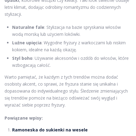
opaski
, kolorowe wstążki czy kwiaty. Taki look świetnie oddaje
letni klimat, dodając odrobiny romantyzmu do codziennych
stylizacji.
Naturalne fale
: Stylizacja na bazie spryskania włosów
wodą morską lub użyciem lokówki.
Luźne upięcia
: Wygodne fryzury z warkoczami lub niskim
kokiem, idealne na każdą okazję.
Styl boho
: Używanie akcesoriów i ozdób do włosów, które
wzbogacają całość.
Warto pamiętać, że każdym z tych trendów można dodać
osobisty akcent, co sprawi, że fryzura stanie się unikalna i
dopasowana do indywidualnego stylu. Śledzenie zmieniających
się trendów pomoże na bieżąco odświeżać swój wygląd i
wyrażać siebie poprzez fryzury.
Powiązane wpisy:
Ramoneska do sukienki na wesele