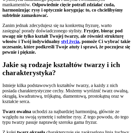
mankamentów.
Odpowiednie cięcie potrafi zdziałać cuda,
harmonizując rysy i optycznie korygując to, co chcielibyśmy
subtelnie zamaskować.
Zanim jednak zdecydujesz się na konkretną fryzurę, warto
zasięgnąć porady doświadczonego stylisty.
Fryzjer, biorąc pod
uwagę nie tylko kształt Twojej twarzy, ale również strukturę
włosów i Twój indywidualny
styl życia
, pomoże Ci wybrać takie
uczesanie, które podkreśli Twoje atuty i sprawi, że poczujesz się
pewnie i pięknie.
Jakie są rodzaje kształtów twarzy i ich
charakterystyka?
Istnieje kilka podstawowych kształtów twarzy, a każdy z nich
posiada charakterystyczne cechy. Możemy wyróżnić twarz owalną,
okrągłą, kwadratową, trójkątną, diamentową, prostokątną oraz w
kształcie serca.
Twarz owalna
uchodzi za najbardziej harmonijną, głównie ze
względu na swoją symetrię i subtelne rysy. Z tego powodu, do tego
typu twarzy pasuje naprawdę szeroka gama fryzur.
Z kolei
twarz okrągła
charakteryzuje się zaokrągloną linią żuchwy