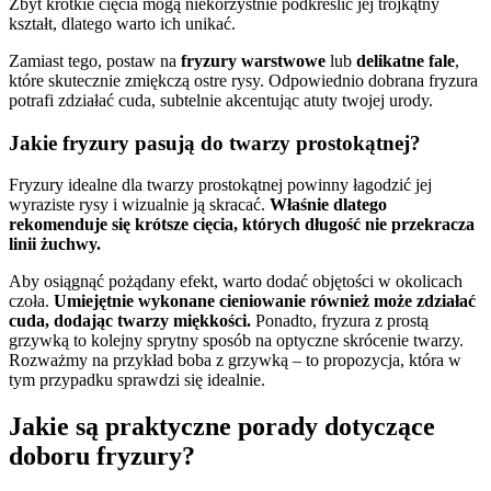
Zbyt krótkie cięcia mogą niekorzystnie podkreślić jej trójkątny
kształt, dlatego warto ich unikać.
Zamiast tego, postaw na
fryzury warstwowe
lub
delikatne fale
,
które skutecznie zmiękczą ostre rysy. Odpowiednio dobrana fryzura
potrafi zdziałać cuda, subtelnie akcentując atuty twojej urody.
Jakie fryzury pasują do twarzy prostokątnej?
Fryzury idealne dla twarzy prostokątnej powinny łagodzić jej
wyraziste rysy i wizualnie ją skracać.
Właśnie dlatego
rekomenduje się krótsze cięcia, których długość nie przekracza
linii żuchwy.
Aby osiągnąć pożądany efekt, warto dodać objętości w okolicach
czoła.
Umiejętnie wykonane cieniowanie również może zdziałać
cuda, dodając twarzy miękkości.
Ponadto, fryzura z prostą
grzywką to kolejny sprytny sposób na optyczne skrócenie twarzy.
Rozważmy na przykład boba z grzywką – to propozycja, która w
tym przypadku sprawdzi się idealnie.
Jakie są praktyczne porady dotyczące
doboru fryzury?