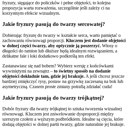
fryzury, sięgające do policzków i pełne objętości, to kolejna
propozycja warta rozważenia, szczególnie jeśli zależy ci na
korzystnym efekcie wizualnym.
Jakie fryzury pasują do twarzy sercowatej?
Dobierając fryzurę do twarzy w kształcie serca, warto pamiętać o
zachowaniu równowagi proporcji.
Kluczem jest dodanie objętości
w dolnej części twarzy, aby optycznie ją poszerzyć.
Włosy o
długości do ramion lub dłuższe będą idealnym rozwiązaniem, a
delikatne fale i loki dodatkowo podkreślą ten efekt.
Zastanawiasz się nad bobem? Wybierz wersję z końcówkami
wywiniętymi na zewnątrz –
to świetny sposób na dodanie
objętości dokładnie tam, gdzie jej brakuje.
A jeśli chcesz jeszcze
bardziej zmiękczyć rysy, postaw na grzywkę zaczesaną na bok lub
asymetryczną. Czasem proste zmiany potrafią zdziałać cuda!
Jakie fryzury pasują do twarzy trójkątnej?
Dobór fryzury dla twarzy trójkątnej to sztuka tworzenia wizualnej
równowagi. Kluczem jest zniwelowanie dysproporcji między
szerszym czołem a węższym podbródkiem. Idealne są cięcia, które
dodają objętości w dolnej partii twarzy, gdzie naturalnie jej brakuje.