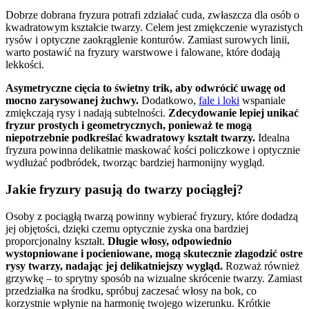
Dobrze dobrana fryzura potrafi zdziałać cuda, zwłaszcza dla osób o
kwadratowym kształcie twarzy. Celem jest zmiękczenie wyrazistych
rysów i optyczne zaokrąglenie konturów. Zamiast surowych linii,
warto postawić na fryzury warstwowe i falowane, które dodają
lekkości.
Asymetryczne cięcia to świetny trik, aby odwrócić uwagę od
mocno zarysowanej żuchwy.
Dodatkowo,
fale i loki
wspaniale
zmiękczają rysy i nadają subtelności.
Zdecydowanie lepiej unikać
fryzur prostych i geometrycznych, ponieważ te mogą
niepotrzebnie podkreślać kwadratowy kształt twarzy.
Idealna
fryzura powinna delikatnie maskować kości policzkowe i optycznie
wydłużać podbródek, tworząc bardziej harmonijny wygląd.
Jakie fryzury pasują do twarzy pociągłej?
Osoby z pociągłą twarzą powinny wybierać fryzury, które dodadzą
jej objętości, dzięki czemu optycznie zyska ona bardziej
proporcjonalny kształt.
Długie włosy, odpowiednio
wystopniowane i pocieniowane, mogą skutecznie złagodzić ostre
rysy twarzy, nadając jej delikatniejszy wygląd.
Rozważ również
grzywkę – to sprytny sposób na wizualne skrócenie twarzy. Zamiast
przedziałka na środku, spróbuj zaczesać włosy na bok, co
korzystnie wpłynie na harmonię twojego wizerunku. Krótkie