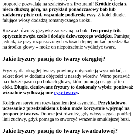
proporcje pozwalają na szaleństwo z fryzurami!
Krótkie cięcia z
nieco dłuższą górą, na przykład ponadczasowy bob lub
zadziorny pixie cut, wspaniale podkreślą rysy.
Z kolei długie,
falujące włosy dodadzą romantycznego uroku.
Rozważ również grzywkę zaczesaną na bok.
Ten prosty trik
optycznie zwęża czoło i dodaje dziewczęcego wdzięku.
Pamiętaj
jednak, że przy rozpuszczonych włosach lepiej unikać przedziałka
na środku głowy – może on niepotrzebnie wydłużyć twarz.
Jakie fryzury pasują do twarzy okrągłej?
Fryzury dla okrągłej twarzy powinny optycznie ją wysmuklać, a
sekret tkwi w dodaniu objętości u nasady włosów. Warto postawić
na dłuższe pasma po bokach głowy, które pomogą osiągnąć ten
efekt.
Długie, cieniowane fryzury to doskonały wybór, ponieważ
wizualnie wydłużają one
rysy twarzy
.
Kolejnym sprytnym rozwiązaniem jest asymetria.
Przykładowo,
uczesanie z przedziałkiem z boku może korzystnie wpłynąć na
proporcje twarzy.
Dobrze jest również, gdy włosy sięgają poniżej
linii żuchwy, gdyż pomaga to stworzyć wrażenie smuklejszej buzi.
Jakie fryzury pasują do twarzy kwadratowej?