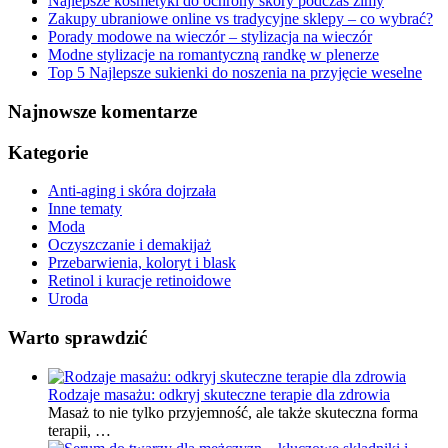
Najlepsze kosmetyki do ochrony skóry podczas zimy
Zakupy ubraniowe online vs tradycyjne sklepy – co wybrać?
Porady modowe na wieczór – stylizacja na wieczór
Modne stylizacje na romantyczną randkę w plenerze
Top 5 Najlepsze sukienki do noszenia na przyjęcie weselne
Najnowsze komentarze
Kategorie
Anti-aging i skóra dojrzała
Inne tematy
Moda
Oczyszczanie i demakijaż
Przebarwienia, koloryt i blask
Retinol i kuracje retinoidowe
Uroda
Warto sprawdzić
Rodzaje masażu: odkryj skuteczne terapie dla zdrowia
Masaż to nie tylko przyjemność, ale także skuteczna forma
terapii, …