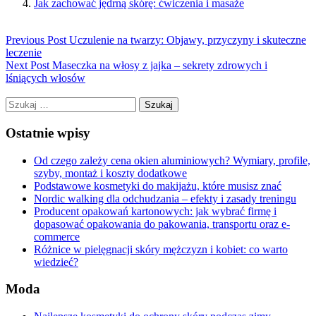
Jak zachować jędrną skórę: ćwiczenia i masaże
Previous Post
Uczulenie na twarzy: Objawy, przyczyny i skuteczne
leczenie
Next Post
Maseczka na włosy z jajka – sekrety zdrowych i
lśniących włosów
Szukaj:
Ostatnie wpisy
Od czego zależy cena okien aluminiowych? Wymiary, profile,
szyby, montaż i koszty dodatkowe
Podstawowe kosmetyki do makijażu, które musisz znać
Nordic walking dla odchudzania – efekty i zasady treningu
Producent opakowań kartonowych: jak wybrać firmę i
dopasować opakowania do pakowania, transportu oraz e-
commerce
Różnice w pielęgnacji skóry mężczyzn i kobiet: co warto
wiedzieć?
Moda