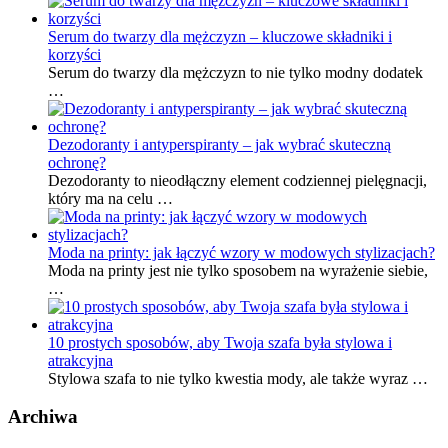
Serum do twarzy dla mężczyzn – kluczowe składniki i
korzyści
Serum do twarzy dla mężczyzn to nie tylko modny dodatek
…
Dezodoranty i antyperspiranty – jak wybrać skuteczną
ochronę?
Dezodoranty to nieodłączny element codziennej pielęgnacji,
który ma na celu …
Moda na printy: jak łączyć wzory w modowych stylizacjach?
Moda na printy jest nie tylko sposobem na wyrażenie siebie,
…
10 prostych sposobów, aby Twoja szafa była stylowa i
atrakcyjna
Stylowa szafa to nie tylko kwestia mody, ale także wyraz …
Archiwa