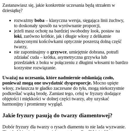
Zastanawiasz się, jakie konkretnie uczesania będą strzałem w
dziesiątkę?
rozważmy
boba
– klasyczna wersja, sięgająca linii żuchwy,
to doskonały sposób na wyrównanie proporcji,
jeżeli masz ochotę na bardziej swobodny look, postaw na
loki
, zarówno krótkie, jak i długie włosy z delikatnie
zakręconymi końcówkami optycznie poszerzą dolną część
twarzy,
nie zapominajmy o
grzywce
, umiejętnie dobrana, potrafi
zdziałać cuda – krótka, asymetryczna grzywka lub
przedziałek z boku w połączeniu z długimi włosami to bardzo
korzystne rozwiązanie.
Uważaj na uczesania, które nadmiernie odsłaniają czoło,
ponieważ mogą one uwydatnić dysproporcje.
Mocno upięte
włosy, zwłaszcza te gładko zaczesane do tyłu, mogą niekorzystnie
podkreślać wąską brodę. Zamiast tego, celuj w fryzury dodające
objętości i miękkości w dolnej części twarzy, aby uzyskać
harmonijny i promienny wygląd.
Jakie fryzury pasują do twarzy diamentowej?
Dobór fryzury dla twarzy o rysach diamentu to nie lada wyzwanie.