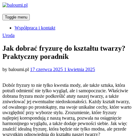
Toggle menu
Współpraca i kontakt
Categories
Uroda
Jak dobrać fryzurę do kształtu twarzy?
Praktyczny poradnik
Posted
by
baloumi.pl
17 czerwca 2025
1 kwietnia 2025
on
Dobór fryzury to nie tylko kwestia mody, ale także sztuka, która
potrafi odmienić nie tylko wygląd, ale i samopoczucie. Właściwie
dobrana fryzura może podkreślić atuty naszej twarzy, a także
zniwelować jej ewentualne niedoskonałości. Każdy kształt twarzy,
od owalnego po prostokątny, ma swoje unikalne cechy, które warto
uwzględnić przy wyborze stylu. Zrozumienie, które fryzury
najlepiej korespondują z naszą twarzą, pozwala na osiągnięcie
harmonijnego wyglądu, a także dodaje pewności siebie. Jak więc
znaleźć idealną fryzurę, która będzie nie tylko modna, ale przede
wszystkim odpowiednia do kształtu naszej twarzy?