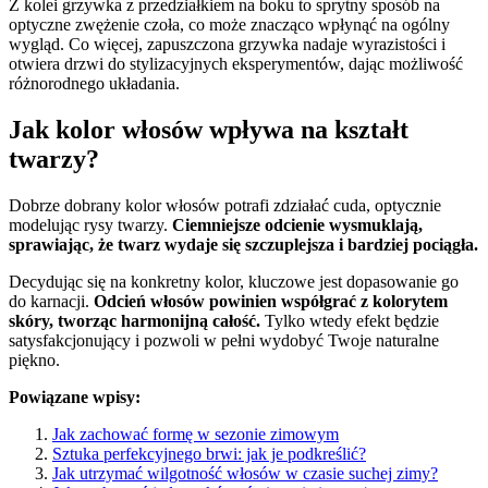
Z kolei grzywka z przedziałkiem na boku to sprytny sposób na
optyczne zwężenie czoła, co może znacząco wpłynąć na ogólny
wygląd. Co więcej, zapuszczona grzywka nadaje wyrazistości i
otwiera drzwi do stylizacyjnych eksperymentów, dając możliwość
różnorodnego układania.
Jak kolor włosów wpływa na kształt
twarzy?
Dobrze dobrany kolor włosów potrafi zdziałać cuda, optycznie
modelując rysy twarzy.
Ciemniejsze odcienie wysmuklają,
sprawiając, że twarz wydaje się szczuplejsza i bardziej pociągła.
Decydując się na konkretny kolor, kluczowe jest dopasowanie go
do karnacji.
Odcień włosów powinien współgrać z kolorytem
skóry, tworząc harmonijną całość.
Tylko wtedy efekt będzie
satysfakcjonujący i pozwoli w pełni wydobyć Twoje naturalne
piękno.
Powiązane wpisy:
Jak zachować formę w sezonie zimowym
Sztuka perfekcyjnego brwi: jak je podkreślić?
Jak utrzymać wilgotność włosów w czasie suchej zimy?