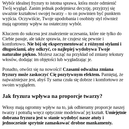
Wybór idealnej fryzury to istotna sprawa, która może odmienić
Twój wygląd. Zanim jednak podejmiesz decyzję, przyjrzyj się
uważnie kształtowi swojej twarzy – to on powinien być punktem
wyjścia. Oczywiście, Twoje upodobania i osobisty styl również
mają ogromny wpływ na ostateczny wybór.
Kluczem do sukcesu jest znalezienie uczesania, które nie tylko do
Ciebie pasuje, ale także sprawia, że czujesz się pewnie i
komfortowo.
Nie bój się eksperymentować z różnymi stylami i
długościami, aby odkryć, co najlepiej wydobywa Twoje
naturalne piękno.
Możesz zacząć na przykład od zmiany tekstury
włosów, dodając im objętości lub wygładzając je.
Ponadto, otwórz się na nowości!
Czasami odważna zmiana
fryzury może zaskoczyć Cię pozytywnym efektem.
Pamiętaj, że
najważniejsze jest, abyś Ty sama czuła się dobrze i komfortowo ze
swoim wyglądem.
Jak fryzura wpływa na proporcje twarzy?
Włosy mają ogromny wpływ na to, jak odbieramy proporcje naszej
twarzy i potrafią wręcz optycznie modelować jej kształt.
Umiejętnie
dobrana fryzura jest w stanie wydobyć nasze atuty i
jednocześnie sprytnie zamaskować drobne mankamenty.