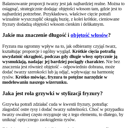
Balansowanie proporcji twarzy jest jak najbardziej realne. Można to
osiągnąć, strategicznie dodając objętości włosom tam, gdzie jest to
najbardziej potrzebne. Przykładowo, właściwe cięcie potrafi
wizualnie wyszczuplić okrągłą buzię, z kolei krótkie, cieniowane
fryzury dodadzą objętości włosom cienkim i delikatnym.
Jakie ma znaczenie długość i
objętość włosów
?
Fryzura ma ogromny wpływ na to, jak odbieramy czyjąś twarz,
kształtując proporcje i ogólny wygląd.
Krótkie cięcia potrafią
uwydatnić okrągłość, podczas gdy długie włosy optycznie ją
wysmuklają, nadając jej bardziej pociągły charakter.
Nie bez
znaczenia jest również objętość – odpowiednio dobrana, może
dodać twarzy szerokości lub ją odjąć, wpływając na harmonię
rysów.
Krótko mówiąc, fryzura to potężne narzędzie w
modelowaniu naszego wizerunku.
Jaka jest rola grzywki w stylizacji fryzury?
Grzywka potrafi zdziałać cuda w kwestii fryzury, potrafiąc
złagodzić ostre rysy i dodać twarzy subtelności. Choć w przypadku
twarzy owalnej często rezygnuje się z tego elementu, to dlatego, by
uniknąć optycznego zaokrąglenia rysów.