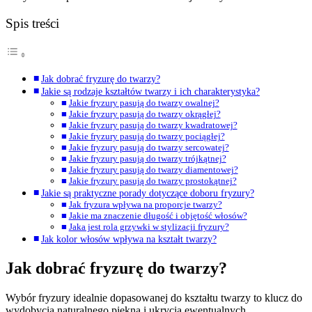
Spis treści
Jak dobrać fryzurę do twarzy?
Jakie są rodzaje kształtów twarzy i ich charakterystyka?
Jakie fryzury pasują do twarzy owalnej?
Jakie fryzury pasują do twarzy okrągłej?
Jakie fryzury pasują do twarzy kwadratowej?
Jakie fryzury pasują do twarzy pociągłej?
Jakie fryzury pasują do twarzy sercowatej?
Jakie fryzury pasują do twarzy trójkątnej?
Jakie fryzury pasują do twarzy diamentowej?
Jakie fryzury pasują do twarzy prostokątnej?
Jakie są praktyczne porady dotyczące doboru fryzury?
Jak fryzura wpływa na proporcje twarzy?
Jakie ma znaczenie długość i objętość włosów?
Jaka jest rola grzywki w stylizacji fryzury?
Jak kolor włosów wpływa na kształt twarzy?
Jak dobrać fryzurę do twarzy?
Wybór fryzury idealnie dopasowanej do kształtu twarzy to klucz do
wydobycia naturalnego piękna i ukrycia ewentualnych