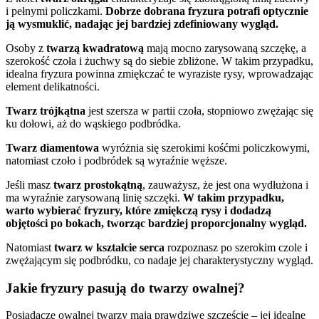
i pełnymi policzkami.
Dobrze dobrana fryzura potrafi optycznie
ją wysmuklić, nadając jej bardziej zdefiniowany wygląd.
Osoby z
twarzą kwadratową
mają mocno zarysowaną szczękę, a
szerokość czoła i żuchwy są do siebie zbliżone. W takim przypadku,
idealna fryzura powinna zmiękczać te wyraziste rysy, wprowadzając
element delikatności.
Twarz trójkątna
jest szersza w partii czoła, stopniowo zwężając się
ku dołowi, aż do wąskiego podbródka.
Twarz diamentowa
wyróżnia się szerokimi kośćmi policzkowymi,
natomiast czoło i podbródek są wyraźnie węższe.
Jeśli masz
twarz prostokątną
, zauważysz, że jest ona wydłużona i
ma wyraźnie zarysowaną linię szczęki.
W takim przypadku,
warto wybierać fryzury, które zmiękczą rysy i dodadzą
objętości po bokach, tworząc bardziej proporcjonalny wygląd.
Natomiast
twarz w kształcie serca
rozpoznasz po szerokim czole i
zwężającym się podbródku, co nadaje jej charakterystyczny wygląd.
Jakie fryzury pasują do twarzy owalnej?
Posiadacze owalnej twarzy mają prawdziwe szczęście – jej idealne