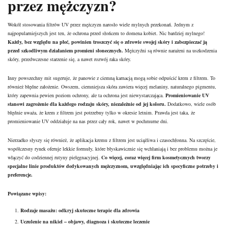
przez mężczyzn?
Wokół stosowania filtrów UV przez mężczyzn narosło wiele mylnych przekonań. Jednym z
najpopularniejszych jest ten, że ochrona przed słońcem to domena kobiet. Nic bardziej mylnego!
Każdy, bez względu na płeć, powinien troszczyć się o zdrowie swojej skóry i zabezpieczać ją
przed szkodliwym działaniem promieni słonecznych.
Mężczyźni są równie narażeni na uszkodzenia
skóry, przedwczesne starzenie się, a nawet rozwój raka skóry.
Inny powszechny mit sugeruje, że panowie z ciemną karnacją mogą sobie odpuścić krem z filtrem. To
również błędne założenie. Owszem, ciemniejsza skóra zawiera więcej melaniny, naturalnego pigmentu,
który zapewnia pewien poziom ochrony, ale ta ochrona jest niewystarczająca.
Promieniowanie UV
stanowi zagrożenie dla każdego rodzaju skóry, niezależnie od jej koloru.
Dodatkowo, wiele osób
błędnie uważa, że krem z filtrem jest potrzebny tylko w okresie letnim. Prawda jest taka, że
promieniowanie UV oddziałuje na nas przez cały rok, nawet w pochmurne dni.
Nierzadko słyszy się również, że aplikacja kremu z filtrem jest uciążliwa i czasochłonna. Na szczęście,
współczesny rynek oferuje lekkie formuły, które błyskawicznie się wchłaniają i bez problemu można je
włączyć do codziennej rutyny pielęgnacyjnej.
Co więcej, coraz więcej firm kosmetycznych tworzy
specjalne linie produktów dedykowanych mężczyznom, uwzględniając ich specyficzne potrzeby i
preferencje.
Powiązane wpisy:
Rodzaje masażu: odkryj skuteczne terapie dla zdrowia
Uczulenie na nikiel – objawy, diagnoza i skuteczne leczenie