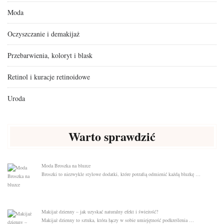
Moda
Oczyszczanie i demakijaż
Przebarwienia, koloryt i blask
Retinol i kuracje retinoidowe
Uroda
Warto sprawdzić
Moda Broszka na bluzce
Broszki to niezwykle stylowe dodatki, które potrafią odmienić każdą bluzkę …
Makijaż dzienny – jak uzyskać naturalny efekt i świeżość?
Makijaż dzienny to sztuka, która łączy w sobie umiejętność podkreślenia …