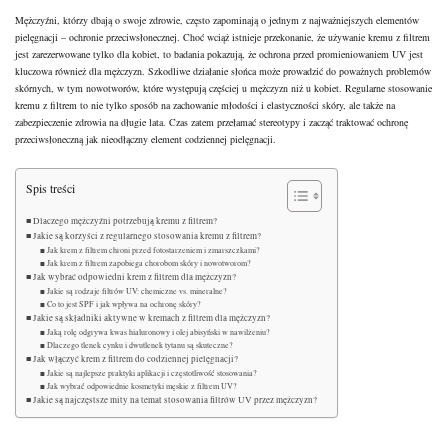
Mężczyźni, którzy dbają o swoje zdrowie, często zapominają o jednym z najważniejszych elementów
pielęgnacji – ochronie przeciwsłonecznej. Choć wciąż istnieje przekonanie, że używanie kremu z filtrem
jest zarezerwowane tylko dla kobiet, to badania pokazują, że ochrona przed promieniowaniem UV jest
kluczowa również dla mężczyzn. Szkodliwe działanie słońca może prowadzić do poważnych problemów
skórnych, w tym nowotworów, które występują częściej u mężczyzn niż u kobiet.
Regularne stosowanie
kremu
z filtrem to nie tylko sposób na zachowanie młodości i elastyczności skóry, ale także na
zabezpieczenie zdrowia na długie lata. Czas zatem przełamać stereotypy i zacząć traktować ochronę
przeciwsłoneczną jak nieodłączny element codziennej pielęgnacji.
Spis treści
Dlaczego mężczyźni potrzebują kremu z filtrem?
Jakie są korzyści z regularnego stosowania kremu z filtrem?
Jak krem z filtrem chroni przed fotostarzeniem i zmarszczkami?
Jak krem z filtrem zapobiega chorobom skóry i nowotworom?
Jak wybrać odpowiedni krem z filtrem dla mężczyzn?
Jakie są rodzaje filtrów UV: chemiczne vs. mineralne?
Co to jest SPF i jak wpływa na ochronę skóry?
Jakie są składniki aktywne w kremach z filtrem dla mężczyzn?
Jaką rolę odgrywa kwas hialuronowy i olej abisyński w nawilżeniu?
Dlaczego tlenek cynku i dwutlenek tytanu są skuteczne?
Jak włączyć krem z filtrem do codziennej pielęgnacji?
Jakie są najlepsze praktyki aplikacji i częstotliwość stosowania?
Jak wybrać odpowiednie kosmetyki męskie z filtrem UV?
Jakie są najczęstsze mity na temat stosowania filtrów UV przez mężczyzn?