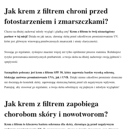
Jak krem z filtrem chroni przed
fotostarzeniem i zmarszczkami?
Chcesz na dłużej zachować młody wygląd i gładką cerę?
Krem z filtrem to twój niezastąpiony
partner w tej misji!
Działa on jak tarcza, chroniąc skórę przed szkodliwym promieniowaniem UV,
które jest głównym winowajcą przedwczesnych zmarszczek i utraty elastyczności.
Stosując go regularnie, zyskujesz znacznie więcej niż tylko opóźnienie procesu starzenia. Redukujesz
ryzyko powstawania nieestetycznych przebarwień, a twoja skóra na dłużej zachowuje swoją jędrność i
sprężystość.
Szczególnie polecany jest krem z filtrem SPF 50, który zapewnia bardzo wysoką ochronę,
blokując zarówno promieniowanie UVA, jak i UVB.
Dzięki niemu szkodliwe promienie słoneczne
nie docierają do komórek skóry, zapewniając skuteczną barierę przed ich negatywnym wpływem.
Pamiętaj, aby stosować go regularnie, a twoja skóra odwdzięczy się pięknym i młodym wyglądem!
Jak krem z filtrem zapobiega
chorobom skóry i nowotworom?
Krem z filtrem to kluczowa bariera ochronna dla skóry, chroniąca ją przed negatywnym