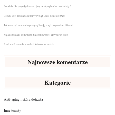
Poradnik dla przyszłych mam: jaką modę wybrać w czasie ciąży?
Porady, aby uzyskać schludny wygląd Dress Code do pracy
Jak stworzyć minimalistyczną stylizację z wykorzystaniem biżuterii
Najlepsze marki obuwnicze dla sportowców i aktywnych osób
Sztuka miksowania wzorów i kolorów w modzie
Najnowsze komentarze
Kategorie
Anti-aging i skóra dojrzała
Inne tematy