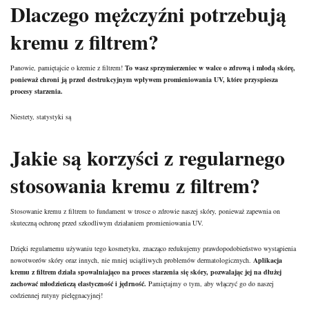
Dlaczego mężczyźni potrzebują
kremu z filtrem?
Panowie, pamiętajcie o kremie z filtrem!
To wasz sprzymierzeniec w walce o zdrową i młodą skórę,
ponieważ chroni ją przed destrukcyjnym wpływem promieniowania UV, które przyspiesza
procesy starzenia.
Niestety, statystyki są
Jakie są korzyści z regularnego
stosowania kremu z filtrem?
Stosowanie kremu z filtrem to fundament w trosce o zdrowie naszej skóry, ponieważ zapewnia on
skuteczną ochronę przed szkodliwym działaniem promieniowania UV.
Dzięki regularnemu używaniu tego kosmetyku, znacząco redukujemy prawdopodobieństwo wystąpienia
nowotworów skóry oraz innych, nie mniej uciążliwych problemów dermatologicznych.
Aplikacja
kremu z filtrem działa spowalniająco na proces starzenia się skóry, pozwalając jej na dłużej
zachować młodzieńczą elastyczność i jędrność.
Pamiętajmy o tym, aby włączyć go do naszej
codziennej rutyny pielęgnacyjnej!