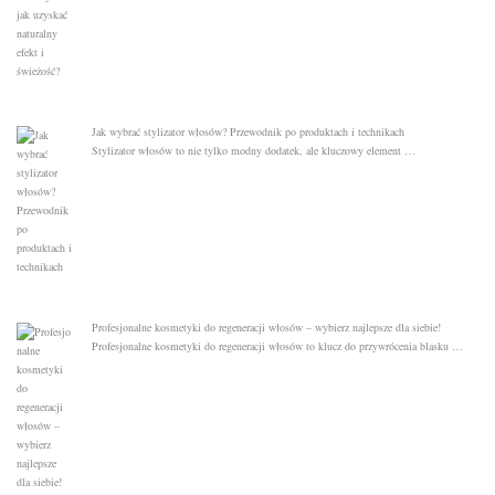
Jak wybrać stylizator włosów? Przewodnik po produktach i technikach
Stylizator włosów to nie tylko modny dodatek, ale kluczowy element …
Profesjonalne kosmetyki do regeneracji włosów – wybierz najlepsze dla siebie!
Profesjonalne kosmetyki do regeneracji włosów to klucz do przywrócenia blasku …