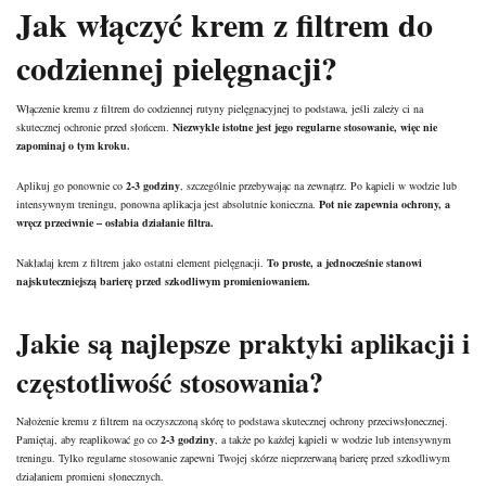
Jak włączyć krem z filtrem do
codziennej pielęgnacji?
Włączenie kremu z filtrem do codziennej rutyny pielęgnacyjnej to podstawa, jeśli zależy ci na
skutecznej ochronie przed słońcem.
Niezwykle istotne jest jego regularne stosowanie, więc nie
zapominaj o tym kroku.
Aplikuj go ponownie co
2-3 godziny
, szczególnie przebywając na zewnątrz. Po kąpieli w wodzie lub
intensywnym treningu, ponowna aplikacja jest absolutnie konieczna.
Pot nie zapewnia ochrony, a
wręcz przeciwnie – osłabia działanie filtra.
Nakładaj krem z filtrem jako ostatni element pielęgnacji.
To proste, a jednocześnie stanowi
najskuteczniejszą barierę przed szkodliwym promieniowaniem.
Jakie są najlepsze praktyki aplikacji i
częstotliwość stosowania?
Nałożenie kremu z filtrem na oczyszczoną skórę to podstawa skutecznej ochrony przeciwsłonecznej.
Pamiętaj, aby reaplikować go co
2-3 godziny
, a także po każdej kąpieli w wodzie lub intensywnym
treningu. Tylko regularne stosowanie zapewni Twojej skórze nieprzerwaną barierę przed szkodliwym
działaniem promieni słonecznych.