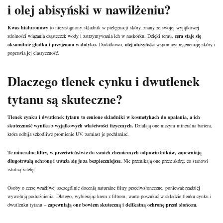
i olej abisyński w nawilżeniu?
Kwas hialuronowy
to niezastąpiony składnik w pielęgnacji skóry, znany ze swojej wyjątkowej
zdolności wiązania cząsteczek wody i zatrzymywania ich w naskórku. Dzięki temu,
cera staje się
aksamitnie gładka i przyjemna w dotyku.
Dodatkowo,
olej abisyński
wspomaga regenerację skóry i
poprawia jej elastyczność.
Dlaczego tlenek cynku i dwutlenek
tytanu są skuteczne?
Tlenek cynku i dwutlenek tytanu to cenione
składniki w kosmetykach
do opalania, a ich
skuteczność wynika z wyjątkowych właściwości fizycznych.
Działają one niczym mineralna bariera,
która odbija szkodliwe promienie UV, zamiast je pochłaniać.
Te mineralne filtry, w przeciwieństwie do swoich chemicznych odpowiedników, zapewniają
długotrwałą ochronę i uważa się je za bezpieczniejsze.
Nie przenikają one przez skórę, co stanowi
istotną zaletę.
Osoby o cerze wrażliwej szczególnie docenią naturalne filtry przeciwsłoneczne, ponieważ rzadziej
wywołują podrażnienia. Dlatego, wybierając krem z filtrem, warto poszukać w składzie tlenku cynku i
dwutlenku tytanu –
zapewniają one bowiem skuteczną i delikatną ochronę przed słońcem.