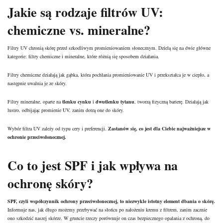
Jakie są rodzaje filtrów UV:
chemiczne vs. mineralne?
Filtry UV chronią skórę przed szkodliwym promieniowaniem słonecznym. Dzielą się na dwie główne
kategorie: filtry chemiczne i mineralne, które różnią się sposobem działania.
Filtry chemiczne działają jak gąbka, która pochłania promieniowanie UV i przekształca je w ciepło, a
następnie uwalnia je ze skóry.
Filtry mineralne, oparte na
tlenku cynku
i
dwutlenku tytanu
, tworzą fizyczną barierę. Działają jak
lustro, odbijając promienie UV, zanim dotrą one do skóry.
Wybór filtra UV zależy od typu cery i preferencji.
Zastanów się, co jest dla Ciebie najważniejsze w
ochronie przeciwsłonecznej.
Co to jest SPF i jak wpływa na
ochronę skóry?
SPF, czyli współczynnik ochrony przeciwsłonecznej, to niezwykle istotny element dbania o skórę.
Informuje nas, jak długo możemy przebywać na słońcu po nałożeniu kremu z filtrem, zanim zacznie
ono szkodzić naszej skórze. W gruncie rzeczy porównuje on czas bezpiecznego opalania z ochroną, do