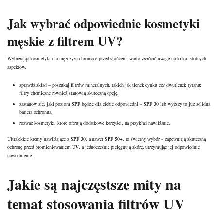
Jak wybrać odpowiednie
kosmetyki
męskie
z filtrem UV?
Wybierając
kosmetyki dla mężczyzn
chroniące przed słońcem, warto zwrócić uwagę na kilka istotnych
aspektów.
sprawdź skład – poszukaj filtrów mineralnych, takich jak tlenek cynku czy dwutlenek tytanu;
filtry chemiczne również stanowią skuteczną opcję,
zastanów się, jaki poziom
SPF
będzie dla ciebie odpowiedni –
SPF 30
lub wyższy to już solidna
bariera ochronna,
rozważ kosmetyki, które oferują dodatkowe korzyści, na przykład nawilżanie.
Ultralekkie kremy nawilżające z
SPF 30
, a nawet
SPF 50+
, to świetny wybór – zapewniają skuteczną
ochronę przed promieniowaniem
UV
, a jednocześnie pielęgnują skórę, utrzymując jej odpowiednie
nawodnienie.
Jakie są najczęstsze mity na
temat stosowania filtrów UV