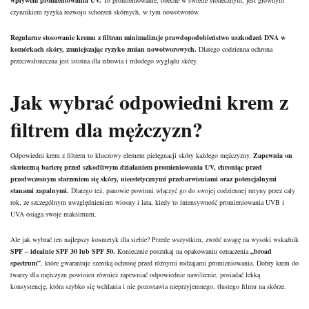
wpływem promieniowania UV.
To promieniowanie, obecne w świetle słonecznym, jest głównym
czynnikiem ryzyka rozwoju schorzeń skórnych, w tym nowotworów.
Regularne stosowanie kremu z filtrem minimalizuje prawdopodobieństwo uszkodzeń DNA w
komórkach skóry, zmniejszając ryzyko zmian nowotworowych.
Dlatego codzienna ochrona
przeciwsłoneczna jest istotna dla zdrowia i młodego wyglądu skóry.
Jak wybrać odpowiedni krem z
filtrem dla mężczyzn?
Odpowiedni krem z filtrem to kluczowy element pielęgnacji skóry każdego mężczyzny.
Zapewnia on
skuteczną barierę przed szkodliwym działaniem promieniowania UV, chroniąc przed
przedwczesnym starzeniem się skóry, nieestetycznymi przebarwieniami oraz potencjalnymi
stanami zapalnymi.
Dlatego też, panowie powinni włączyć go do swojej codziennej rutyny przez cały
rok, ze szczególnym uwzględnieniem wiosny i lata, kiedy to intensywność promieniowania UVB i
UVA osiąga swoje maksimum.
Ale jak wybrać ten najlepszy kosmetyk dla siebie? Przede wszystkim, zwróć uwagę na wysoki wskaźnik
SPF – idealnie SPF 30 lub SPF 50.
Koniecznie poszukaj na opakowaniu oznaczenia
„broad
spectrum”
, które gwarantuje szeroką ochronę przed różnymi rodzajami promieniowania. Dobry
krem do
twarzy
dla mężczyzn powinien również zapewniać odpowiednie nawilżenie, posiadać lekką
konsystencję, która szybko się wchłania i nie pozostawia nieprzyjemnego, tłustego filmu na skórze.