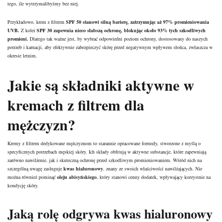
tego, ile wytrzymalibyśmy bez niej.
Przykładowo, krem z filtrem
SPF 50 stanowi silną barierę, zatrzymując aż 97% promieniowania
UVB.
Z kolei
SPF 30 zapewnia nieco słabszą ochronę, blokując około 93% tych szkodliwych
promieni.
Dlatego tak ważne jest, by wybrać odpowiedni poziom ochrony, dostosowany do naszych
potrzeb i karnacji, aby efektywnie zabezpieczyć skórę przed negatywnym wpływem słońca, zwłaszcza w
okresie letnim.
Jakie są składniki aktywne w
kremach z filtrem dla
mężczyzn?
Kremy z filtrem dedykowane mężczyznom to starannie opracowane formuły, stworzone z myślą o
specyficznych potrzebach męskiej skóry. Ich składy obfitują w aktywne substancje, które zapewniają
zarówno nawilżenie, jak i skuteczną ochronę przed szkodliwym promieniowaniem. Wśród nich na
szczególną uwagę zasługuje
kwas hialuronowy
, znany ze swoich właściwości nawilżających. Nie
można również pominąć
oleju abisyńskiego
, który stanowi cenny dodatek, wpływający korzystnie na
kondycję skóry.
Jaką rolę odgrywa kwas hialuronowy