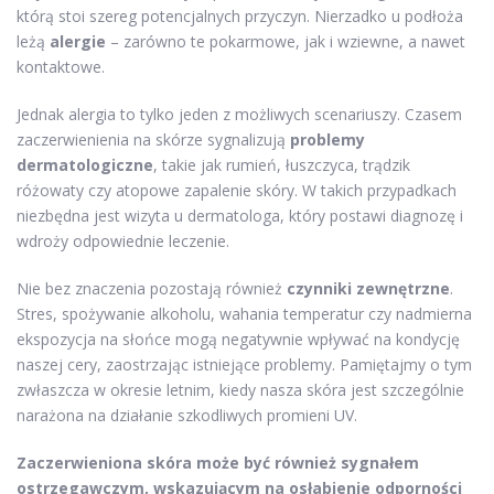
którą stoi szereg potencjalnych przyczyn. Nierzadko u podłoża
leżą
alergie
– zarówno te pokarmowe, jak i wziewne, a nawet
kontaktowe.
Jednak alergia to tylko jeden z możliwych scenariuszy. Czasem
zaczerwienienia na skórze sygnalizują
problemy
dermatologiczne
, takie jak rumień, łuszczyca, trądzik
różowaty czy atopowe zapalenie skóry. W takich przypadkach
niezbędna jest wizyta u dermatologa, który postawi diagnozę i
wdroży odpowiednie leczenie.
Nie bez znaczenia pozostają również
czynniki zewnętrzne
.
Stres, spożywanie alkoholu, wahania temperatur czy nadmierna
ekspozycja na słońce mogą negatywnie wpływać na kondycję
naszej cery, zaostrzając istniejące problemy. Pamiętajmy o tym
zwłaszcza w okresie letnim, kiedy nasza skóra jest szczególnie
narażona na działanie szkodliwych promieni UV.
Zaczerwieniona skóra może być również sygnałem
ostrzegawczym, wskazującym na osłabienie odporności