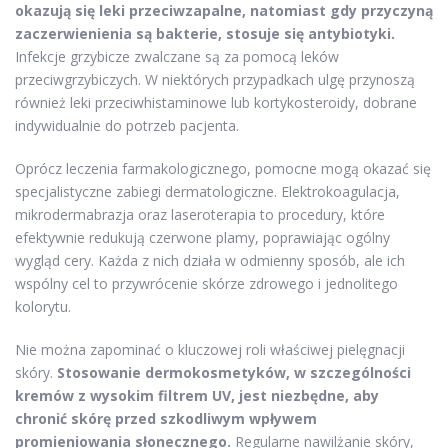
okazują się leki przeciwzapalne, natomiast gdy przyczyną
zaczerwienienia są bakterie, stosuje się antybiotyki.
Infekcje grzybicze zwalczane są za pomocą leków
przeciwgrzybiczych. W niektórych przypadkach ulgę przynoszą
również leki przeciwhistaminowe lub kortykosteroidy, dobrane
indywidualnie do potrzeb pacjenta.
Oprócz leczenia farmakologicznego, pomocne mogą okazać się
specjalistyczne zabiegi dermatologiczne. Elektrokoagulacja,
mikrodermabrazja oraz laseroterapia to procedury, które
efektywnie redukują czerwone plamy, poprawiając ogólny
wygląd cery. Każda z nich działa w odmienny sposób, ale ich
wspólny cel to przywrócenie skórze zdrowego i jednolitego
kolorytu.
Nie można zapominać o kluczowej roli właściwej pielęgnacji
skóry.
Stosowanie dermokosmetyków, w szczególności
kremów z wysokim filtrem UV, jest niezbędne, aby
chronić skórę przed szkodliwym wpływem
promieniowania słonecznego.
Regularne nawilżanie skóry,