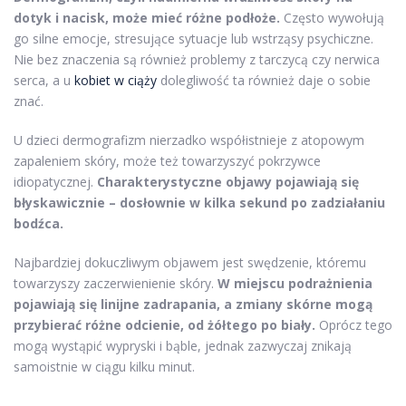
dotyk i nacisk, może mieć różne podłoże.
Często wywołują
go silne emocje, stresujące sytuacje lub wstrząsy psychiczne.
Nie bez znaczenia są również problemy z tarczycą czy nerwica
serca, a u
kobiet w ciąży
dolegliwość ta również daje o sobie
znać.
U dzieci dermografizm nierzadko współistnieje z atopowym
zapaleniem skóry, może też towarzyszyć pokrzywce
idiopatycznej.
Charakterystyczne objawy pojawiają się
błyskawicznie – dosłownie w kilka sekund po zadziałaniu
bodźca.
Najbardziej dokuczliwym objawem jest swędzenie, któremu
towarzyszy zaczerwienienie skóry.
W miejscu podrażnienia
pojawiają się linijne zadrapania, a zmiany skórne mogą
przybierać różne odcienie, od żółtego po biały.
Oprócz tego
mogą wystąpić wypryski i bąble, jednak zazwyczaj znikają
samoistnie w ciągu kilku minut.