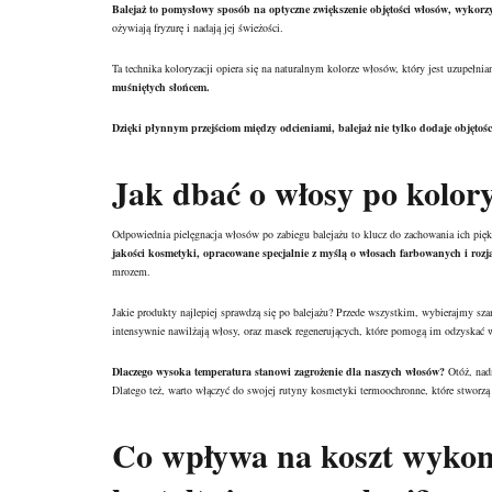
Balejaż to pomysłowy sposób na optyczne zwiększenie objętości włosów, wykorzy
ożywiają fryzurę i nadają jej świeżości.
Ta technika koloryzacji opiera się na naturalnym kolorze włosów, który jest uzupełni
muśniętych słońcem.
Dzięki płynnym przejściom między odcieniami, balejaż nie tylko dodaje objętości,
Jak dbać o włosy po kolory
Odpowiednia pielęgnacja włosów po zabiegu balejażu to klucz do zachowania ich pię
jakości kosmetyki, opracowane specjalnie z myślą o włosach farbowanych i rozj
mrozem.
Jakie produkty najlepiej sprawdzą się po balejażu? Przede wszystkim, wybierajmy sz
intensywnie nawilżają włosy, oraz masek regenerujących, które pomogą im odzyskać wi
Dlaczego wysoka temperatura stanowi zagrożenie dla naszych włosów?
Otóż, nadm
Dlatego też, warto włączyć do swojej rutyny kosmetyki termoochronne, które stworzą
Co wpływa na koszt wykona