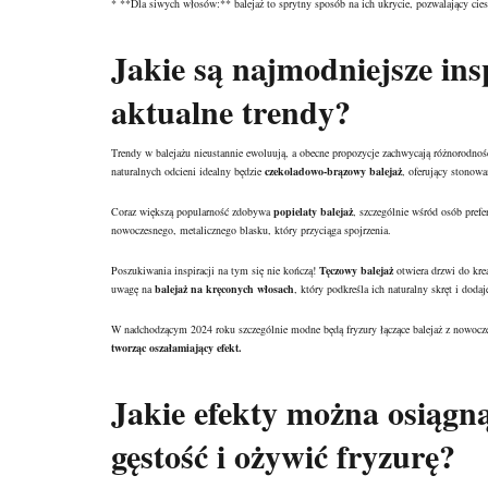
* **Dla
siwych włosów
:** balejaż to sprytny sposób na ich ukrycie, pozwalający c
Jakie są najmodniejsze ins
aktualne trendy?
Trendy w balejażu nieustannie ewoluują, a obecne propozycje zachwycają różnorodnoś
naturalnych odcieni idealny będzie
czekoladowo-brązowy balejaż
, oferujący stonow
Coraz większą popularność zdobywa
popielaty balejaż
, szczególnie wśród osób prefe
nowoczesnego, metalicznego blasku, który przyciąga spojrzenia.
Poszukiwania inspiracji na tym się nie kończą!
Tęczowy balejaż
otwiera drzwi do kre
uwagę na
balejaż na kręconych włosach
, który podkreśla ich naturalny skręt i dodaje
W nadchodzącym 2024 roku szczególnie modne będą fryzury łączące balejaż z nowocz
tworząc oszałamiający efekt.
Jakie efekty można osiągną
gęstość i ożywić fryzurę?