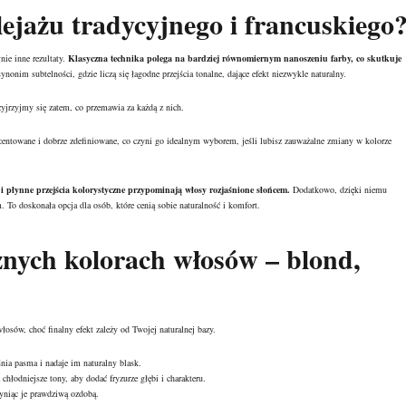
alejażu tradycyjnego i francuskiego
nie inne rezultaty.
Klasyczna technika polega na bardziej równomiernym nanoszeniu farby, co skutkuje
nonim subtelności, gdzie liczą się łagodne przejścia tonalne, dające efekt niezwykle naturalny.
zyjrzyjmy się zatem, co przemawia za każdą z nich.
ntowane i dobrze zdefiniowane, co czyni go idealnym wyborem, jeśli lubisz zauważalne zmiany w kolorze
 i płynne przejścia kolorystyczne przypominają włosy rozjaśnione słońcem.
Dodatkowo, dzięki niemu
m. To doskonała opcja dla osób, które cenią sobie naturalność i komfort.
óżnych
kolorach włosów
– blond,
osów, choć finalny efekt zależy od Twojej naturalnej bazy.
śnia pasma i nadaje im naturalny blask.
łodniejsze tony, aby dodać fryzurze głębi i charakteru.
yniąc je prawdziwą ozdobą.