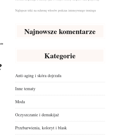
Najlepsze triki na ochronę włosów podczas intensywnego treningu
Najnowsze komentarze
 co
Kategorie
?
Anti-aging i skóra dojrzała
Inne tematy
Moda
Oczyszczanie i demakijaż
Przebarwienia, koloryt i blask