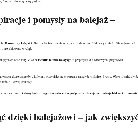
ieszyć się młodzieńczym wyglądem.
piracje i pomysły na balejaż –
cią.
Karmelowy balejaż
króluje, subtelnie ocieplając włosy i nadając im olśniewający blask. Dla miłośniczek
any, ale efektowny wygląd.
rujących chłodne tony. Z kolei
metallic blonde balayage
to propozycja dla odważnych, pragnących
atywnych eksperymentów z kolorem, pozwalając na stworzenie naprawdę unikalnej fryzury. Warto również zwróc
 definicji każdej stylizacji.
esnymi cięciami.
Kątowy bob z długimi warstwami w połączeniu z balejażem zyskuje lekkości i dynamik
ć dzięki balejażowi – jak zwiększy