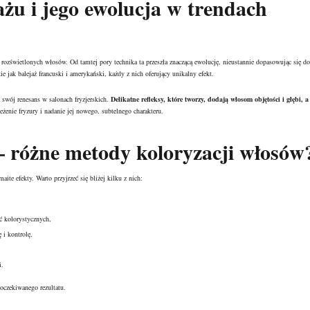
ażu i jego ewolucja w trendach
 rozświetlonych włosów. Od tamtej pory technika ta przeszła znaczącą ewolucję, nieustannie dopasowując się do
e jak balejaż francuski i amerykański, każdy z nich oferujący unikalny efekt.
 swój renesans w salonach fryzjerskich.
Delikatne refleksy, które tworzy, dodają włosom objętości i głębi, a
enie fryzury i nadanie jej nowego, subtelnego charakteru.
 – różne metody koloryzacji włosów
te efekty. Warto przyjrzeć się bliżej kilku z nich:
ć kolorystycznych,
 i kontrolę,
i.
 oczekiwanego rezultatu.