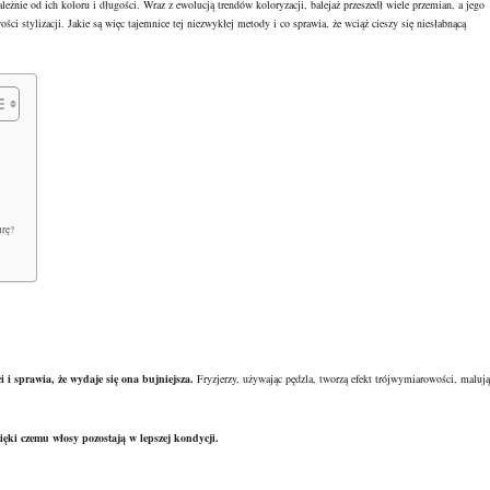
żnie od ich koloru i długości. Wraz z ewolucją trendów koloryzacji, balejaż przeszedł wiele przemian, a jego
wości stylizacji. Jakie są więc tajemnice tej niezwykłej metody i co sprawia, że wciąż cieszy się niesłabnącą
urę?
ci i sprawia, że wydaje się ona bujniejsza.
Fryzjerzy, używając pędzla, tworzą efekt trójwymiarowości, malują
ęki czemu włosy pozostają w lepszej kondycji.