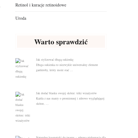
?
Retinol i kuracje retinoidowe
Uroda
Warto sprawdzić
Jak stylizować długą sukienkę
Długa sukienka to niezwykle uniwersalny element
garderoby, który może stać …
Jak dodać blasku swojej skórze: triki wizażystów
Każda z nas marzy o promiennej i zdrowo wyglądającej
skórze, …
Naturalne kosmetyki do twarzy – zdrowa pielęgnacja dla