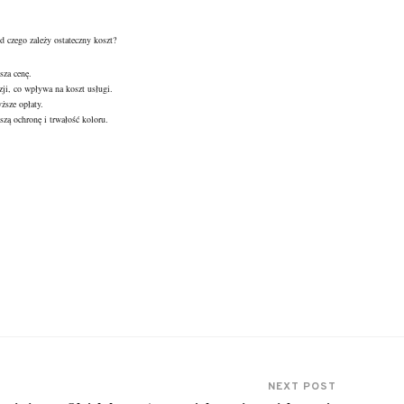
d czego zależy ostateczny koszt?
sza cenę.
zji, co wpływa na koszt usługi.
ższe opłaty.
zą ochronę i trwałość koloru.
NEXT POST