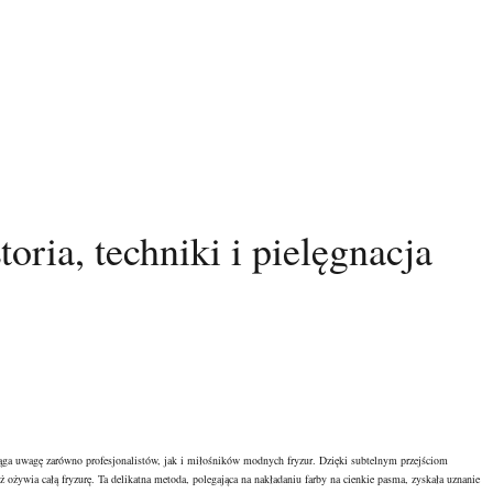
toria, techniki i pielęgnacja
yciąga uwagę zarówno profesjonalistów, jak i miłośników modnych fryzur. Dzięki subtelnym przejściom
ż ożywia całą fryzurę. Ta delikatna metoda, polegająca na nakładaniu farby na cienkie pasma, zyskała uznanie