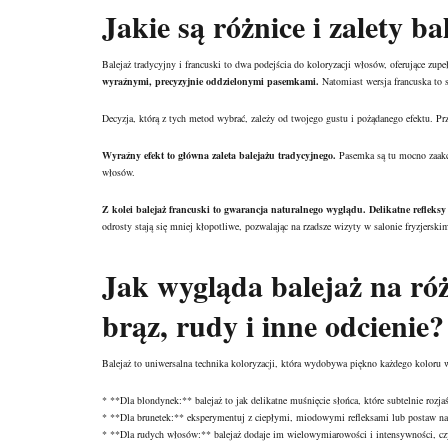
Jakie są różnice i zalety b
Balejaż tradycyjny i francuski to dwa podejścia do koloryzacji włosów, oferujące zupeł
wyraźnymi, precyzyjnie oddzielonymi pasemkami.
Natomiast wersja francuska to sy
Decyzja, którą z tych metod wybrać, zależy od twojego gustu i pożądanego efektu. Pr
Wyraźny efekt to główna zaleta balejażu tradycyjnego.
Pasemka są tu mocno zaakce
włosów.
Z kolei balejaż francuski to gwarancja naturalnego wyglądu. Delikatne refleksy
odrosty stają się mniej kłopotliwe, pozwalając na rzadsze wizyty w salonie fryzjerski
Jak wygląda balejaż na r
brąz, rudy i inne odcienie?
Balejaż to uniwersalna technika koloryzacji, która wydobywa piękno każdego koloru wł
* **Dla blondynek:** balejaż to jak delikatne muśnięcie słońca, które subtelnie rozja
* **Dla brunetek:** eksperymentuj z ciepłymi, miodowymi refleksami lub postaw na ch
* **Dla rudych włosów:** balejaż dodaje im wielowymiarowości i intensywności, cz