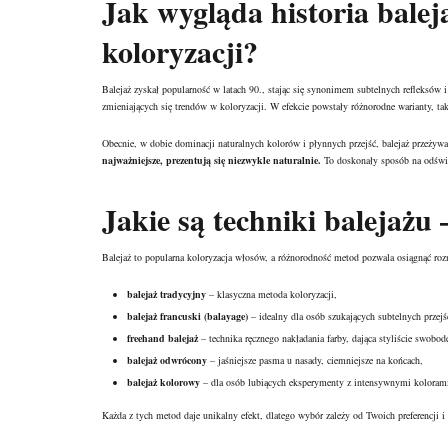
Jak wygląda historia balej
koloryzacji?
Balejaż zyskał popularność w latach 90., stając się synonimem subtelnych refleksów i
zmieniających się trendów w koloryzacji. W efekcie powstały różnorodne warianty, taki
Obecnie, w dobie dominacji naturalnych kolorów i płynnych przejść, balejaż przeżywa
najważniejsze, prezentują się niezwykle naturalnie.
To doskonały sposób na odśwież
Jakie są techniki balejażu
Balejaż to popularna koloryzacja włosów, a różnorodność metod pozwala osiągnąć rozmai
balejaż tradycyjny
– klasyczna metoda koloryzacji,
balejaż francuski (balayage)
– idealny dla osób szukających subtelnych przejś
freehand balejaż
– technika ręcznego nakładania farby, dająca styliście swobodę
balejaż odwrócony
– jaśniejsze pasma u nasady, ciemniejsze na końcach,
balejaż kolorowy
– dla osób lubiących eksperymenty z intensywnymi koloram
Każda z tych metod daje unikalny efekt, dlatego wybór zależy od Twoich preferencji i