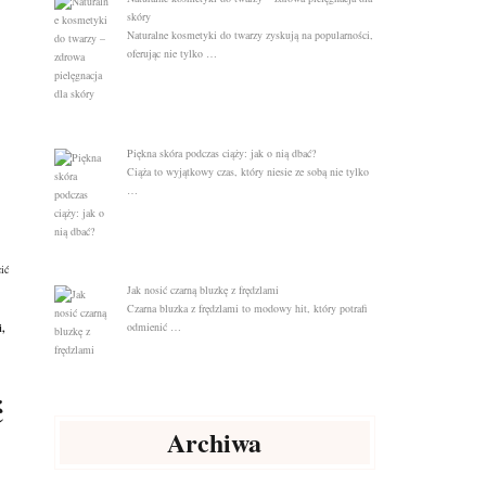
skóry
Naturalne kosmetyki do twarzy zyskują na popularności,
oferując nie tylko …
Piękna skóra podczas ciąży: jak o nią dbać?
Ciąża to wyjątkowy czas, który niesie ze sobą nie tylko
…
ić
Jak nosić czarną bluzkę z frędzlami
Czarna bluzka z frędzlami to modowy hit, który potrafi
odmienić …
i,
ć
Archiwa