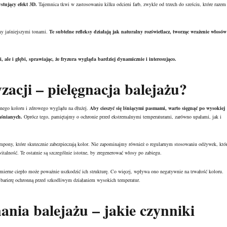
stujący efekt 3D.
Tajemnica tkwi w zastosowaniu kilku odcieni farb, zwykle od trzech do sześciu, które razem
any jaśniejszymi tonami.
Te subtelne refleksy działają jak naturalny rozświetlacz, tworząc wrażenie włosów
 ale i głębi, sprawiając, że fryzura wygląda bardziej dynamicznie i interesująco.
zacji – pielęgnacja balejażu?
knego koloru i zdrowego wyglądu na dłużej.
Aby cieszyć się lśniącymi pasmami, warto sięgnąć po wysokiej
aśnianych.
Oprócz tego, pamiętajmy o ochronie przed ekstremalnymi temperaturami, zarówno upałami, jak i
ampony, które skutecznie zabezpieczają kolor. Nie zapominajmy również o regularnym stosowaniu odżywek, któ
talność. Te ostatnie są szczególnie istotne, by zregenerować włosy po zabiegu.
ierne ciepło może poważnie uszkodzić ich strukturę. Co więcej, wpływa ono negatywnie na trwałość koloru.
 barierę ochronną przed szkodliwym działaniem wysokich temperatur.
nia balejażu – jakie czynniki