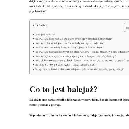
dzięki swojej wszechstronności – można ją stosować na każdym rodzaju włosów, niezale
różne techniki, takie jak balejaż francuski czy freehand, oferują jeszcze większe możli
popularnością?
Spis treści
Co to jest balejaż?
Jak wygląda historia balejażu i jego ewolucja w trendach koloryzacji?
Jakie są techniki balejażu – różne metody koloryzacji włosów?
Jakie są różnice i zalety balejażu tradycyjnego i francuskiego?
Jak wygląda balejaż na różnych kolorach włosów – blond, brąz, rudy i inne odcienie?
Jakie są najmodniejsze inspiracje i pomysły na balejaż – aktualne trendy?
Jakie efekty można osiągnąć dzięki balejażowi – jak zwiększyć gęstość i ożywić fryz
Jak dbać o włosy po koloryzacji – pielęgnacja balejażu?
Co wpływa na koszt wykonania balejażu – jakie czynniki kształtują cenę usługi?
Co to jest balejaż?
Balejaż to francuska
technika koloryzacji włosów
, która dodaje fryzurze objętoś
cienkie pasemka z precyzją.
W porównaniu z innymi metodami farbowania, balejaż jest mniej inwazyjny, dzi