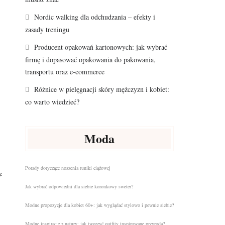
Nordic walking dla odchudzania – efekty i
zasady treningu
Producent opakowań kartonowych: jak wybrać
firmę i dopasować opakowania do pakowania,
transportu oraz e-commerce
Różnice w pielęgnacji skóry mężczyzn i kobiet:
co warto wiedzieć?
Moda
Porady dotyczące noszenia tuniki ciążowej
c
Jak wybrać odpowiedni dla siebie koronkowy sweter?
Modne propozycje dla kobiet 60+: jak wyglądać stylowo i pewnie siebie?
Modne inspiracje z natury: jak tworzyć outfity inspirowane przyrodą?