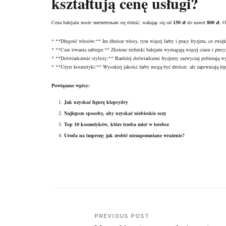
kształtują cenę usługi?
Cena balejażu może значительно się różnić, wahając się od
150 zł
do nawet
800 zł
. O
* **
Długość włosów
:** Im dłuższe włosy, tym więcej farby i pracy fryzjera, co zwięk
* **Czas trwania zabiegu:** Złożone techniki balejażu wymagają więcej czasu i precy
* **Doświadczenie stylisty:** Bardziej doświadczeni fryzjerzy zazwyczaj pobierają wy
* **Użyte kosmetyki:** Wysokiej jakości farby mogą być droższe, ale zapewniają leps
Powiązane wpisy:
Jak uzyskać figurę klepsydry
Najlepsze sposoby, aby uzyskać niebieskie oczy
Top 10 kosmetyków, które trzeba mieć w torebce
Uroda na imprezę: jak zrobić niezapomniane wrażenie?
PREVIOUS POST