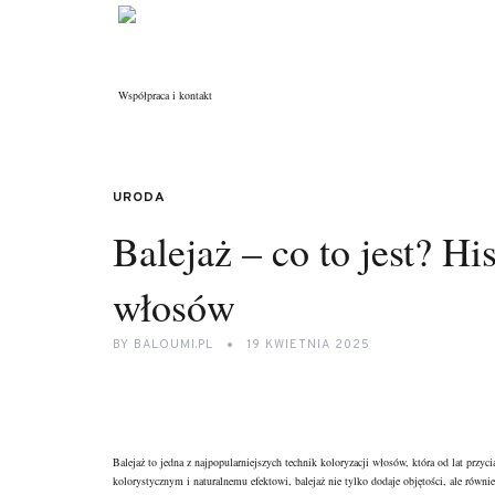
Współpraca i kontakt
URODA
Balejaż – co to jest? His
włosów
BY
BALOUMI.PL
19 KWIETNIA 2025
Balejaż to jedna z najpopularniejszych technik koloryzacji włosów, która od lat prz
kolorystycznym i naturalnemu efektowi, balejaż nie tylko dodaje objętości, ale równie